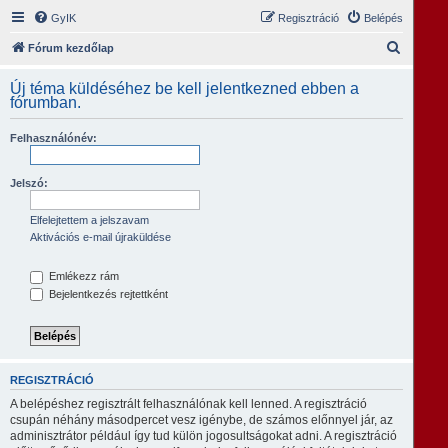
GyIK
Regisztráció
Belépés
K
Fórum kezdőlap
e
Új téma küldéséhez be kell jelentkezned ebben a
r
fórumban.
e
Felhasználónév:
s
é
Jelszó:
s
Elfelejtettem a jelszavam
Aktivációs e-mail újraküldése
Emlékezz rám
Bejelentkezés rejtettként
REGISZTRÁCIÓ
A belépéshez regisztrált felhasználónak kell lenned. A regisztráció
csupán néhány másodpercet vesz igénybe, de számos előnnyel jár, az
adminisztrátor például így tud külön jogosultságokat adni. A regisztráció