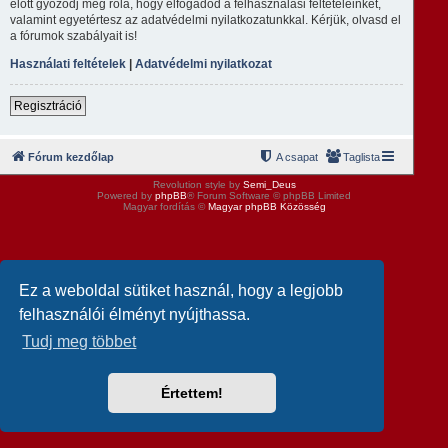
előtt győződj meg róla, hogy elfogadod a felhasználási feltételeinket,
valamint egyetértesz az adatvédelmi nyilatkozatunkkal. Kérjük, olvasd el
a fórumok szabályait is!
Használati feltételek
|
Adatvédelmi nyilatkozat
Regisztráció
Fórum kezdőlap
A csapat
Taglista
Revolution style by
Semi_Deus
Powered by
phpBB
® Forum Software © phpBB Limited
Magyar fordítás ©
Magyar phpBB Közösség
Ez a weboldal sütiket használ, hogy a legjobb
felhasználói élményt nyújthassa.
Tudj meg többet
Értettem!