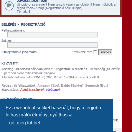
Javaslatok/hibák
Új topic-ot szeretnél? Nem tetszik valami az oldalon? Nem mûködik a
regisztráció? Szólj! (Regisztráció nélküli topic)
Témák:
5
BELÉPÉS
•
REGISZTRÁCIÓ
Felhasználónév:
Jelszó:
Elfelejtettem a jelszavam
Emlékezz rám
KI VAN ITT
Jelenleg
104
felhasználó van jelen :: 3 regisztrált, 0 rejtett és 101 vendég (az elmúlt
5 percben aktív felhasználók alapján)
A legtöbb felhasználó (
9351
fő) 2025.07.28. 19:38-kor tartózkodott itt.
Regisztrált felhasználók:
Amazon [Bot]
,
Baidu [Spider]
,
Semrush [Bot]
Magyarázat:
Adminisztrátorok
,
Klubtagok
SZÜLETÉSNAPOSOK
Gratulálunk:
MzTrophy
(41),
Mádi Gergő
(30)
Ez a weboldal sütiket használ, hogy a legjobb
felhasználói élményt nyújthassa.
STATISZTIKA
Hozzászólások száma:
108542
• Témák száma:
355
• Felhasználók száma:
2811
Tudj meg többet
• Legújabb regisztrált tagunk:
Robcsi001