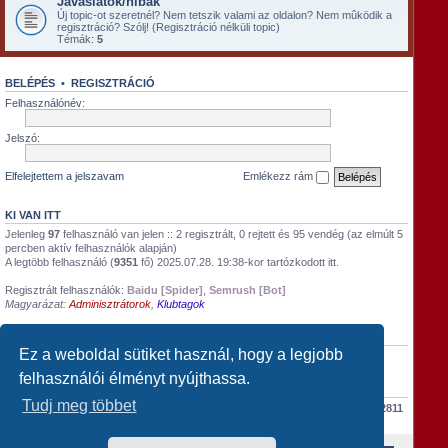
Javaslatok/hibák
Új topic-ot szeretnél? Nem tetszik valami az oldalon? Nem mûködik a
regisztráció? Szólj! (Regisztráció nélküli topic)
Témák:
5
BELÉPÉS
•
REGISZTRÁCIÓ
Felhasználónév:
Jelszó:
Elfelejtettem a jelszavam
Emlékezz rám
KI VAN ITT
Jelenleg
97
felhasználó van jelen :: 2 regisztrált, 0 rejtett és 95 vendég (az elmúlt 5
percben aktív felhasználók alapján)
A legtöbb felhasználó (
9351
fő) 2025.07.28. 19:38-kor tartózkodott itt.
Regisztrált felhasználók:
Baidu [Spider]
,
Semrush [Bot]
Magyarázat:
Adminisztrátorok
,
Klubtagok
SZÜLETÉSNAPOSOK
Ez a weboldal sütiket használ, hogy a legjobb
Ma senkinek sincs születésnapja.
felhasználói élményt nyújthassa.
STATISZTIKA
Tudj meg többet
Hozzászólások száma:
108542
• Témák száma:
355
• Felhasználók száma:
2811
• Legújabb regisztrált tagunk:
Robcsi001