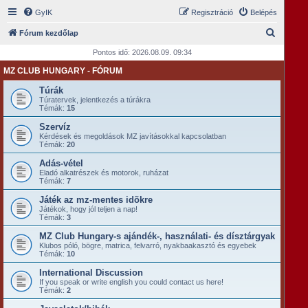
GyIK
Regisztráció
Belépés
K
Fórum kezdőlap
e
Pontos idő: 2026.08.09. 09:34
r
MZ CLUB HUNGARY - FÓRUM
e
Túrák
s
Túratervek, jelentkezés a túrákra
Témák:
15
é
Szervíz
s
Kérdések és megoldások MZ javításokkal kapcsolatban
Témák:
20
Adás-vétel
Eladó alkatrészek és motorok, ruházat
Témák:
7
Játék az mz-mentes idõkre
Játékok, hogy jól teljen a nap!
Témák:
3
MZ Club Hungary-s ajándék-, használati- és dísztárgyak
Klubos póló, bögre, matrica, felvarró, nyakbaakasztó és egyebek
Témák:
10
International Discussion
If you speak or write english you could contact us here!
Témák:
2