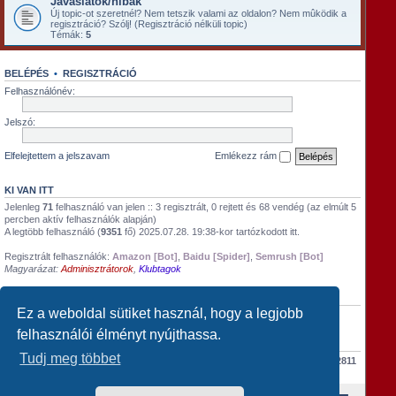
Javaslatok/hibák
Új topic-ot szeretnél? Nem tetszik valami az oldalon? Nem mûködik a
regisztráció? Szólj! (Regisztráció nélküli topic)
Témák:
5
BELÉPÉS
•
REGISZTRÁCIÓ
Felhasználónév:
Jelszó:
Elfelejtettem a jelszavam
Emlékezz rám
KI VAN ITT
Jelenleg
71
felhasználó van jelen :: 3 regisztrált, 0 rejtett és 68 vendég (az elmúlt 5
percben aktív felhasználók alapján)
A legtöbb felhasználó (
9351
fő) 2025.07.28. 19:38-kor tartózkodott itt.
Regisztrált felhasználók:
Amazon [Bot]
,
Baidu [Spider]
,
Semrush [Bot]
Magyarázat:
Adminisztrátorok
,
Klubtagok
SZÜLETÉSNAPOSOK
Ez a weboldal sütiket használ, hogy a legjobb
Ma senkinek sincs születésnapja.
felhasználói élményt nyújthassa.
STATISZTIKA
Tudj meg többet
Hozzászólások száma:
108542
• Témák száma:
355
• Felhasználók száma:
2811
• Legújabb regisztrált tagunk:
Robcsi001