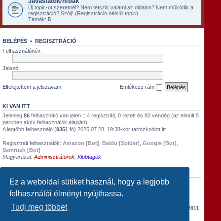
Javaslatok/hibák
Új topic-ot szeretnél? Nem tetszik valami az oldalon? Nem mûködik a
regisztráció? Szólj! (Regisztráció nélküli topic)
Témák:
5
BELÉPÉS
•
REGISZTRÁCIÓ
Felhasználónév:
Jelszó:
Elfelejtettem a jelszavam
Emlékezz rám
KI VAN ITT
Jelenleg
86
felhasználó van jelen :: 4 regisztrált, 0 rejtett és 82 vendég (az elmúlt 5
percben aktív felhasználók alapján)
A legtöbb felhasználó (
9351
fő) 2025.07.28. 19:38-kor tartózkodott itt.
Regisztrált felhasználók:
Amazon [Bot]
,
Baidu [Spider]
,
Google [Bot]
,
Semrush [Bot]
Magyarázat:
Adminisztrátorok
,
Klubtagok
SZÜLETÉSNAPOSOK
Ez a weboldal sütiket használ, hogy a legjobb
Ma senkinek sincs születésnapja.
felhasználói élményt nyújthassa.
STATISZTIKA
Tudj meg többet
Hozzászólások száma:
108542
• Témák száma:
355
• Felhasználók száma:
2811
• Legújabb regisztrált tagunk:
Robcsi001