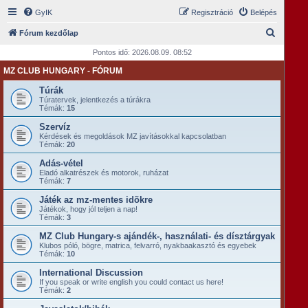
GyIK
Regisztráció
Belépés
K
Fórum kezdőlap
e
Pontos idő: 2026.08.09. 08:52
r
MZ CLUB HUNGARY - FÓRUM
e
Túrák
s
Túratervek, jelentkezés a túrákra
Témák:
15
é
Szervíz
s
Kérdések és megoldások MZ javításokkal kapcsolatban
Témák:
20
Adás-vétel
Eladó alkatrészek és motorok, ruházat
Témák:
7
Játék az mz-mentes idõkre
Játékok, hogy jól teljen a nap!
Témák:
3
MZ Club Hungary-s ajándék-, használati- és dísztárgyak
Klubos póló, bögre, matrica, felvarró, nyakbaakasztó és egyebek
Témák:
10
International Discussion
If you speak or write english you could contact us here!
Témák:
2