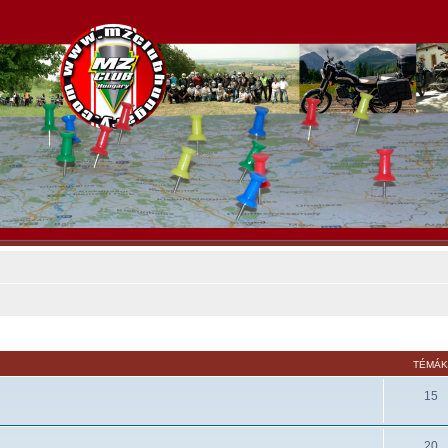
TÉMÁ
15
20