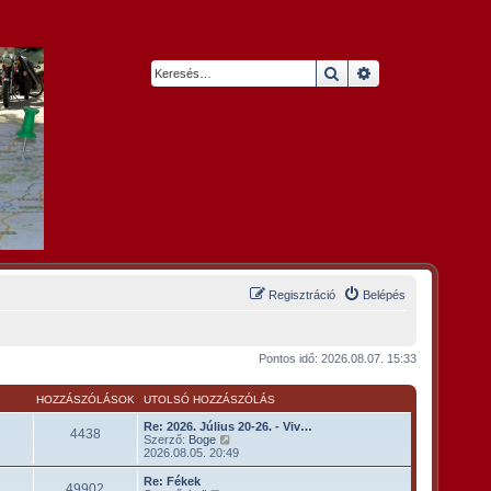
Keresés
Részletes keresés
Regisztráció
Belépés
Pontos idő: 2026.08.07. 15:33
K
HOZZÁSZÓLÁSOK
UTOLSÓ HOZZÁSZÓLÁS
Re: 2026. Július 20-26. - Viv…
4438
U
Szerző:
Boge
t
2026.08.05. 20:49
o
l
Re: Fékek
49902
s