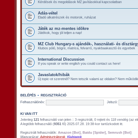
Kérdések és megoldások MZ javításokkal kapcsolatban
Adás-vétel
Eladó alkatrészek és motorok, ruházat
Játék az mz-mentes idõkre
Játékok, hogy jól teljen a nap!
MZ Club Hungary-s ajándék-, használati- és dísztárg
Klubos póló, bögre, matrica, felvarró, nyakbaakasztó és egyebek
International Discussion
If you speak or write english you could contact us here!
Javaslatok/hibák
Új topic-ot szeretnél? Nem tetszik valami az oldalon? Nem mûködik a
BELÉPÉS
•
REGISZTRÁCIÓ
Felhasználónév:
Jelszó:
KI VAN ITT
Jelenleg
121
felhasználó van jelen :: 3 regisztrált, 0 rejtett és 118 vendég (az 
A legtöbb felhasználó (
9351
fő) 2025.07.28. 19:38-kor tartózkodott itt.
Regisztrált felhasználók:
Amazon [Bot]
,
Baidu [Spider]
,
Semrush [Bot]
Magyarázat:
Adminisztrátorok
,
Klubtagok