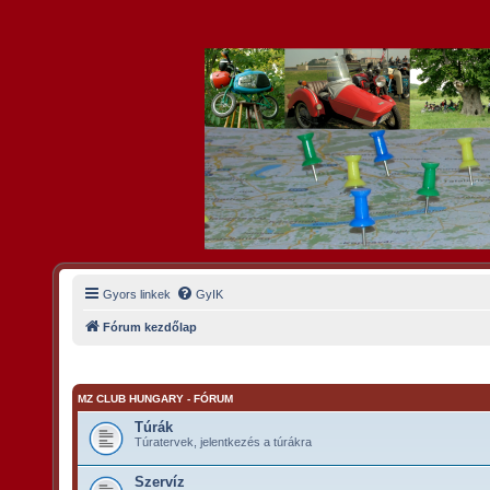
Gyors linkek
GyIK
Fórum kezdőlap
MZ CLUB HUNGARY - FÓRUM
Túrák
Túratervek, jelentkezés a túrákra
Szervíz