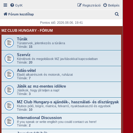
GyIK
Regisztráció
Belépés
K
Fórum kezdőlap
e
Pontos idő: 2026.08.06. 19:41
r
MZ CLUB HUNGARY - FÓRUM
e
Túrák
s
Túratervek, jelentkezés a túrákra
Témák:
15
é
Szervíz
s
Kérdések és megoldások MZ javításokkal kapcsolatban
Témák:
20
Adás-vétel
Eladó alkatrészek és motorok, ruházat
Témák:
7
Játék az mz-mentes idõkre
Játékok, hogy jól teljen a nap!
Témák:
3
MZ Club Hungary-s ajándék-, használati- és dísztárgyak
Klubos póló, bögre, matrica, felvarró, nyakbaakasztó és egyebek
Témák:
10
International Discussion
If you speak or write english you could contact us here!
Témák:
2