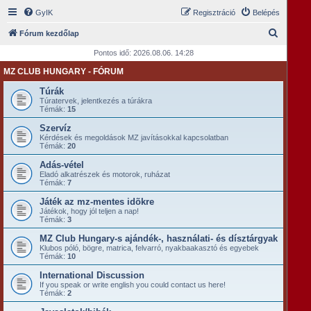
GyIK
Regisztráció
Belépés
K
Fórum kezdőlap
e
Pontos idő: 2026.08.06. 14:28
r
MZ CLUB HUNGARY - FÓRUM
e
Túrák
s
Túratervek, jelentkezés a túrákra
Témák:
15
é
Szervíz
s
Kérdések és megoldások MZ javításokkal kapcsolatban
Témák:
20
Adás-vétel
Eladó alkatrészek és motorok, ruházat
Témák:
7
Játék az mz-mentes idõkre
Játékok, hogy jól teljen a nap!
Témák:
3
MZ Club Hungary-s ajándék-, használati- és dísztárgyak
Klubos póló, bögre, matrica, felvarró, nyakbaakasztó és egyebek
Témák:
10
International Discussion
If you speak or write english you could contact us here!
Témák:
2