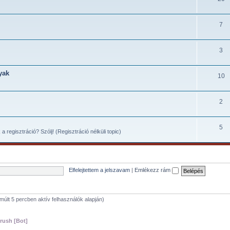
7
3
yak
10
2
5
 regisztráció? Szólj! (Regisztráció nélküli topic)
Elfelejtettem a jelszavam
|
Emlékezz rám
elmúlt 5 percben aktív felhasználók alapján)
rush [Bot]