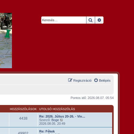
Keresés
Részletes keresés
Regisztráció
Belépés
Pontos idő: 2026.08.07. 05:54
K
HOZZÁSZÓLÁSOK
UTOLSÓ HOZZÁSZÓLÁS
Re: 2026. Július 20-26. - Viv…
4438
U
Szerző:
Boge
t
2026.08.05. 20:49
o
l
Re: Fékek
49902
s