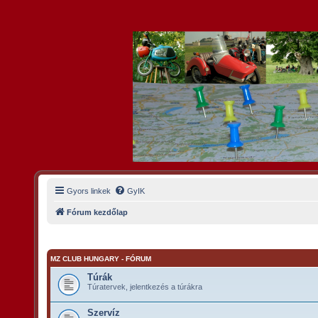
Gyors linkek
GyIK
Fórum kezdőlap
MZ CLUB HUNGARY - FÓRUM
Túrák
Túratervek, jelentkezés a túrákra
Szervíz