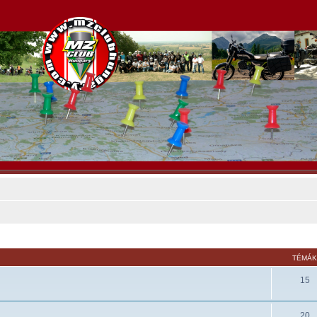
TÉMÁ
15
20