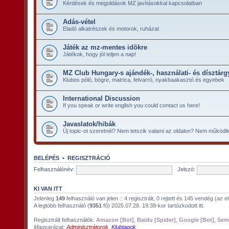
Kérdések és megoldások MZ javításokkal kapcsolatban
Adás-vétel
Eladó alkatrészek és motorok, ruházat
Játék az mz-mentes idõkre
Játékok, hogy jól teljen a nap!
MZ Club Hungary-s ajándék-, használati- és dísztárg
Klubos póló, bögre, matrica, felvarró, nyakbaakasztó és egyebek
International Discussion
If you speak or write english you could contact us here!
Javaslatok/hibák
Új topic-ot szeretnél? Nem tetszik valami az oldalon? Nem mûködik a
BELÉPÉS
•
REGISZTRÁCIÓ
Felhasználónév:
Jelszó:
KI VAN ITT
Jelenleg
149
felhasználó van jelen :: 4 regisztrált, 0 rejtett és 145 vendég (az 
A legtöbb felhasználó (
9351
fő) 2025.07.28. 19:38-kor tartózkodott itt.
Regisztrált felhasználók:
Amazon [Bot]
,
Baidu [Spider]
,
Google [Bot]
,
Sem
Magyarázat:
Adminisztrátorok
,
Klubtagok