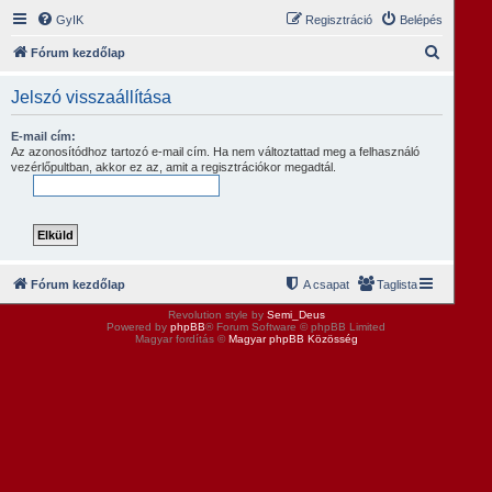
GyIK
Regisztráció
Belépés
K
Fórum kezdőlap
e
Jelszó visszaállítása
r
e
E-mail cím:
Az azonosítódhoz tartozó e-mail cím. Ha nem változtattad meg a felhasználó
s
vezérlőpultban, akkor ez az, amit a regisztrációkor megadtál.
é
s
Fórum kezdőlap
A csapat
Taglista
Revolution style by
Semi_Deus
Powered by
phpBB
® Forum Software © phpBB Limited
Magyar fordítás ©
Magyar phpBB Közösség