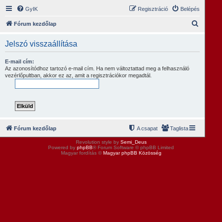
GyIK
Regisztráció
Belépés
K
Fórum kezdőlap
e
Jelszó visszaállítása
r
e
E-mail cím:
Az azonosítódhoz tartozó e-mail cím. Ha nem változtattad meg a felhasználó
s
vezérlőpultban, akkor ez az, amit a regisztrációkor megadtál.
é
s
Fórum kezdőlap
A csapat
Taglista
Revolution style by
Semi_Deus
Powered by
phpBB
® Forum Software © phpBB Limited
Magyar fordítás ©
Magyar phpBB Közösség