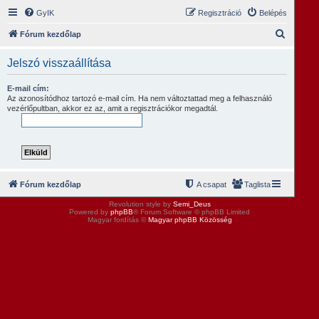
GyIK
Regisztráció
Belépés
K
Fórum kezdőlap
e
Jelszó visszaállítása
r
e
E-mail cím:
Az azonosítódhoz tartozó e-mail cím. Ha nem változtattad meg a felhasználó
s
vezérlőpultban, akkor ez az, amit a regisztrációkor megadtál.
é
s
Fórum kezdőlap
A csapat
Taglista
Revolution style by
Semi_Deus
Powered by
phpBB
® Forum Software © phpBB Limited
Magyar fordítás ©
Magyar phpBB Közösség