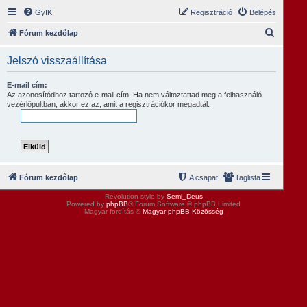
GyIK
Regisztráció
Belépés
K
Fórum kezdőlap
e
Jelszó visszaállítása
r
e
E-mail cím:
Az azonosítódhoz tartozó e-mail cím. Ha nem változtattad meg a felhasználó
s
vezérlőpultban, akkor ez az, amit a regisztrációkor megadtál.
é
s
Fórum kezdőlap
A csapat
Taglista
Revolution style by
Semi_Deus
Powered by
phpBB
® Forum Software © phpBB Limited
Magyar fordítás ©
Magyar phpBB Közösség