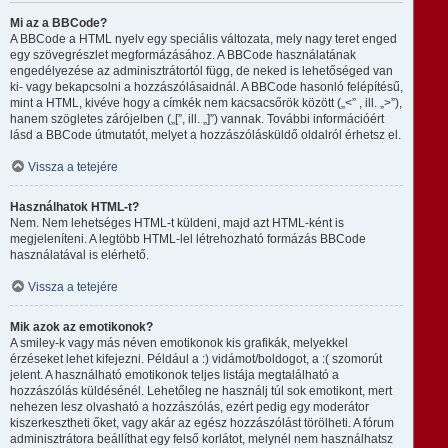
Mi az a BBCode?
A BBCode a HTML nyelv egy speciális változata, mely nagy teret enged
egy szövegrészlet megformázásához. A BBCode használatának
engedélyezése az adminisztrátortól függ, de neked is lehetőséged van
ki- vagy bekapcsolni a hozzászólásaidnál. A BBCode hasonló felépítésű,
mint a HTML, kivéve hogy a címkék nem kacsacsőrök között („<” , ill. „>”),
hanem szögletes zárójelben („[”, ill. „]”) vannak. További információért
lásd a BBCode útmutatót, melyet a hozzászólásküldő oldalról érhetsz el.
Vissza a tetejére
Használhatok HTML-t?
Nem. Nem lehetséges HTML-t küldeni, majd azt HTML-ként is
megjeleníteni. A legtöbb HTML-lel létrehozható formázás BBCode
használatával is elérhető.
Vissza a tetejére
Mik azok az emotikonok?
A smiley-k vagy más néven emotikonok kis grafikák, melyekkel
érzéseket lehet kifejezni. Például a :) vidámot/boldogot, a :( szomorút
jelent. A használható emotikonok teljes listája megtalálható a
hozzászólás küldésénél. Lehetőleg ne használj túl sok emotikont, mert
nehezen lesz olvasható a hozzászólás, ezért pedig egy moderátor
kiszerkesztheti őket, vagy akár az egész hozzászólást törölheti. A fórum
adminisztrátora beállíthat egy felső korlátot, melynél nem használhatsz