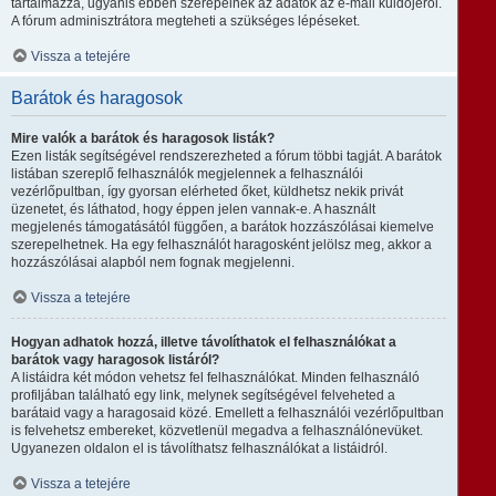
tartalmazza, ugyanis ebben szerepelnek az adatok az e-mail küldőjéről.
A fórum adminisztrátora megteheti a szükséges lépéseket.
Vissza a tetejére
Barátok és haragosok
Mire valók a barátok és haragosok listák?
Ezen listák segítségével rendszerezheted a fórum többi tagját. A barátok
listában szereplő felhasználók megjelennek a felhasználói
vezérlőpultban, így gyorsan elérheted őket, küldhetsz nekik privát
üzenetet, és láthatod, hogy éppen jelen vannak-e. A használt
megjelenés támogatásától függően, a barátok hozzászólásai kiemelve
szerepelhetnek. Ha egy felhasználót haragosként jelölsz meg, akkor a
hozzászólásai alapból nem fognak megjelenni.
Vissza a tetejére
Hogyan adhatok hozzá, illetve távolíthatok el felhasználókat a
barátok vagy haragosok listáról?
A listáidra két módon vehetsz fel felhasználókat. Minden felhasználó
profiljában található egy link, melynek segítségével felveheted a
barátaid vagy a haragosaid közé. Emellett a felhasználói vezérlőpultban
is felvehetsz embereket, közvetlenül megadva a felhasználónevüket.
Ugyanezen oldalon el is távolíthatsz felhasználókat a listáidról.
Vissza a tetejére