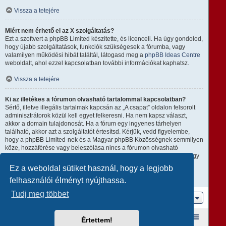
Vissza a tetejére
Miért nem érhető el az X szolgáltatás?
Ezt a szoftvert a phpBB Limited készítette, és licenceli. Ha úgy gondolod,
hogy újabb szolgáltatások, funkciók szükségesek a fórumba, vagy
valamilyen működési hibát találtál, látogasd meg a
phpBB Ideas Centre
weboldalt, ahol ezzel kapcsolatban további információkat kaphatsz.
Vissza a tetejére
Ki az illetékes a fórumon olvasható tartalommal kapcsolatban?
Sértő, illetve illegális tartalmak kapcsán az „A csapat” oldalon felsorolt
adminisztrátorok közül kell egyet felkeresni. Ha nem kapsz választ,
akkor a domain tulajdonosát. Ha a fórum egy ingyenes tárhelyen
található, akkor azt a szolgáltatót értesítsd. Kérjük, vedd figyelembe,
hogy a phpBB Limited-nek és a Magyar phpBB Közösségnek semmilyen
köze, hozzáférése vagy beleszólása nincs a fórumon olvasható
tartalomhoz, ezért nem tehető semmilyen módon felelőssé amiatt, hogy
ki mire használja ezt a fórumot.
Ez a weboldal sütiket használ, hogy a legjobb
felhasználói élményt nyújthassa.
Vissza a tetejére
Tudj meg többet
Ugrás
Fórum kezdőlap
A csapat
Taglista
Értettem!