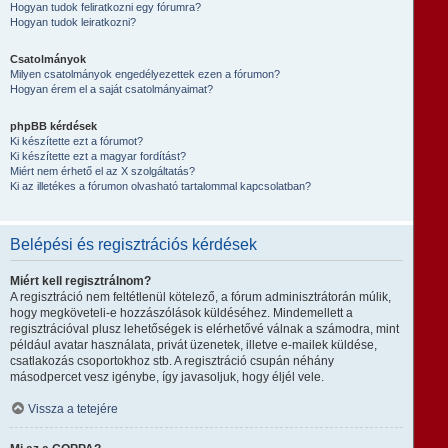
Hogyan tudok feliratkozni egy fórumra?
Hogyan tudok leiratkozni?
Csatolmányok
Milyen csatolmányok engedélyezettek ezen a fórumon?
Hogyan érem el a saját csatolmányaimat?
phpBB kérdések
Ki készítette ezt a fórumot?
Ki készítette ezt a magyar fordítást?
Miért nem érhető el az X szolgáltatás?
Ki az illetékes a fórumon olvasható tartalommal kapcsolatban?
Belépési és regisztrációs kérdések
Miért kell regisztrálnom?
A regisztráció nem feltétlenül kötelező, a fórum adminisztrátorán múlik,
hogy megköveteli-e hozzászólások küldéséhez. Mindemellett a
regisztrációval plusz lehetőségek is elérhetővé válnak a számodra, mint
például avatar használata, privát üzenetek, illetve e-mailek küldése,
csatlakozás csoportokhoz stb. A regisztráció csupán néhány
másodpercet vesz igénybe, így javasoljuk, hogy éljél vele.
Vissza a tetejére