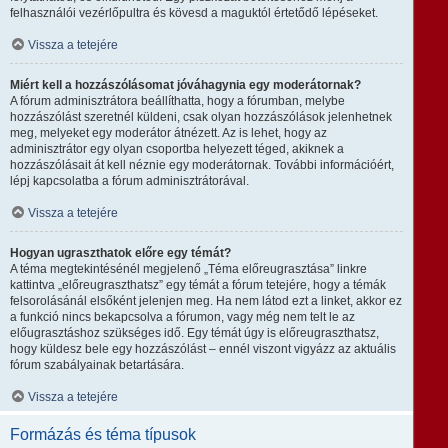
felhasználói vezérlőpultra és kövesd a maguktól értetődő lépéseket.
Vissza a tetejére
Miért kell a hozzászólásomat jóváhagynia egy moderátornak?
A fórum adminisztrátora beállíthatta, hogy a fórumban, melybe
hozzászólást szeretnél küldeni, csak olyan hozzászólások jelenhetnek
meg, melyeket egy moderátor átnézett. Az is lehet, hogy az
adminisztrátor egy olyan csoportba helyezett téged, akiknek a
hozzászólásait át kell néznie egy moderátornak. További információért,
lépj kapcsolatba a fórum adminisztrátorával.
Vissza a tetejére
Hogyan ugraszthatok előre egy témát?
A téma megtekintésénél megjelenő „Téma előreugrasztása” linkre
kattintva „előreugraszthatsz” egy témát a fórum tetejére, hogy a témák
felsorolásánál elsőként jelenjen meg. Ha nem látod ezt a linket, akkor ez
a funkció nincs bekapcsolva a fórumon, vagy még nem telt le az
előugrasztáshoz szükséges idő. Egy témát úgy is előreugraszthatsz,
hogy küldesz bele egy hozzászólást – ennél viszont vigyázz az aktuális
fórum szabályainak betartására.
Vissza a tetejére
Formázás és téma típusok