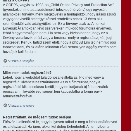
Mi az a COPPA?
A COPPA, vagyis az 1998-as „Child Online Privacy and Protection Act”
(gyerekek online adatvédelméről intézkedő törvény) egy egyesült
államokbeli törvény, mely megköveteli a honlapoktól, hogy írásos szülői
vagy gondviselői beleegyezéssel rendelkezzenek 13 éven aluli
személyektől való adatgyűjtéshez. Ez a törvény csak az Amerikai
Egyesült Államokban lévő szervereken működő fórumokra érvényes,
tehát Magyarországon nem. Ha nem vagy biztos benne, hogy ez a
törvény vonatkozik-e rád vagy a fórumra, melyre regisztrálsz, kérj jogi
segítséget. Kérjük, tartsd szem előtt, hogy a phpBB Limited nem tud jogi
tanácsot adni, és az alább leírtakon kívül semmilyen aggály esetén sem
hozzájuk kell fordulni.
Vissza a tetejére
Miért nem tudok regisztrálni?
Lehet, hogy a weboldal tulajdonosa letiltotta az IP-címed vagy a
regisztrálni kívánt felhasználónevet. Az is előfordulhat, hogy a
regisztráció kikapcsolásra került, hogy ne tudjanak új felhasználók
regisztrálni. További segítségért lépj kapcsolatba a fórum egyik
adminisztrátorával.
Vissza a tetejére
Regisztráltam, de mégsem tudok belépni
Először is ellenőrizd le, hogy helyesen adtad-e meg a felhasználóneved
és a jelszavad. Ha igen, akkor két dolog történhetett. Amennyiben a