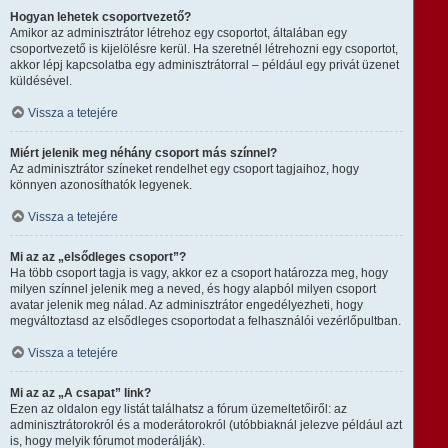
Hogyan lehetek csoportvezető?
Amikor az adminisztrátor létrehoz egy csoportot, általában egy
csoportvezető is kijelölésre kerül. Ha szeretnél létrehozni egy csoportot,
akkor lépj kapcsolatba egy adminisztrátorral – például egy privát üzenet
küldésével.
Vissza a tetejére
Miért jelenik meg néhány csoport más színnel?
Az adminisztrátor színeket rendelhet egy csoport tagjaihoz, hogy
könnyen azonosíthatók legyenek.
Vissza a tetejére
Mi az az „elsődleges csoport”?
Ha több csoport tagja is vagy, akkor ez a csoport határozza meg, hogy
milyen színnel jelenik meg a neved, és hogy alapból milyen csoport
avatar jelenik meg nálad. Az adminisztrátor engedélyezheti, hogy
megváltoztasd az elsődleges csoportodat a felhasználói vezérlőpultban.
Vissza a tetejére
Mi az az „A csapat” link?
Ezen az oldalon egy listát találhatsz a fórum üzemeltetőiről: az
adminisztrátorokról és a moderátorokról (utóbbiaknál jelezve például azt
is, hogy melyik fórumot moderálják).