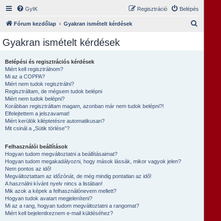
GyIK
Regisztráció
Belépés
K
Fórum kezdőlap
Gyakran ismételt kérdések
e
Gyakran ismételt kérdések
r
e
Belépési és regisztrációs kérdések
Miért kell regisztrálnom?
s
Mi az a COPPA?
é
Miért nem tudok regisztrálni?
Regisztráltam, de mégsem tudok belépni
s
Miért nem tudok belépni?
Korábban regisztráltam magam, azonban már nem tudok belépni?!
Elfelejtettem a jelszavamat!
Miért kerülök kiléptetésre automatikusan?
Mit csinál a „Sütik törlése”?
Felhasználói beállítások
Hogyan tudom megváltoztatni a beállításaimat?
Hogyan tudom megakadályozni, hogy mások lássák, mikor vagyok jelen?
Nem pontos az idő!
Megváltoztattam az időzónát, de még mindig pontatlan az idő!
A használni kívánt nyelv nincs a listában!
Mik azok a képek a felhasználónevem mellett?
Hogyan tudok avatart megjeleníteni?
Mi az a rang, hogyan tudom megváltoztatni a rangomat?
Miért kell bejelentkeznem e-mail küldéséhez?