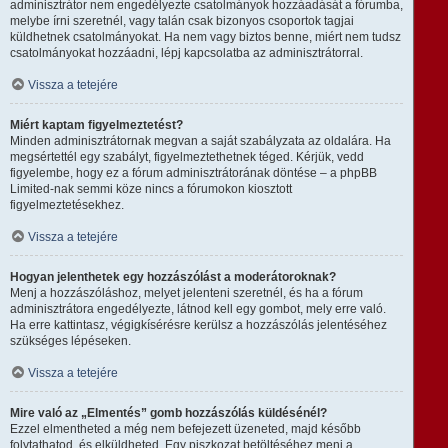
adminisztrátor nem engedélyezte csatolmányok hozzáadását a fórumba,
melybe írni szeretnél, vagy talán csak bizonyos csoportok tagjai
küldhetnek csatolmányokat. Ha nem vagy biztos benne, miért nem tudsz
csatolmányokat hozzáadni, lépj kapcsolatba az adminisztrátorral.
Vissza a tetejére
Miért kaptam figyelmeztetést?
Minden adminisztrátornak megvan a saját szabályzata az oldalára. Ha
megsértettél egy szabályt, figyelmeztethetnek téged. Kérjük, vedd
figyelembe, hogy ez a fórum adminisztrátorának döntése – a phpBB
Limited-nak semmi köze nincs a fórumokon kiosztott
figyelmeztetésekhez.
Vissza a tetejére
Hogyan jelenthetek egy hozzászólást a moderátoroknak?
Menj a hozzászóláshoz, melyet jelenteni szeretnél, és ha a fórum
adminisztrátora engedélyezte, látnod kell egy gombot, mely erre való.
Ha erre kattintasz, végigkísérésre kerülsz a hozzászólás jelentéséhez
szükséges lépéseken.
Vissza a tetejére
Mire való az „Elmentés” gomb hozzászólás küldésénél?
Ezzel elmentheted a még nem befejezett üzeneted, majd később
folytathatod, és elküldheted. Egy piszkozat betöltéséhez menj a