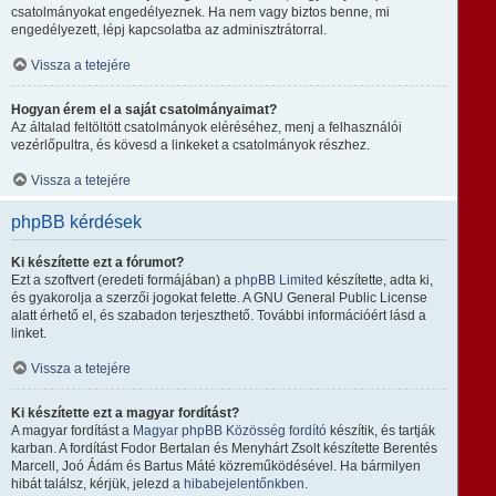
csatolmányokat engedélyeznek. Ha nem vagy biztos benne, mi
engedélyezett, lépj kapcsolatba az adminisztrátorral.
Vissza a tetejére
Hogyan érem el a saját csatolmányaimat?
Az általad feltöltött csatolmányok eléréséhez, menj a felhasználói
vezérlőpultra, és kövesd a linkeket a csatolmányok részhez.
Vissza a tetejére
phpBB kérdések
Ki készítette ezt a fórumot?
Ezt a szoftvert (eredeti formájában) a
phpBB Limited
készítette, adta ki,
és gyakorolja a szerzői jogokat felette. A GNU General Public License
alatt érhető el, és szabadon terjeszthető. További információért lásd a
linket.
Vissza a tetejére
Ki készítette ezt a magyar fordítást?
A magyar fordítást a
Magyar phpBB Közösség
fordító
készítik, és tartják
karban. A fordítást Fodor Bertalan és Menyhárt Zsolt készítette Berentés
Marcell, Joó Ádám és Bartus Máté közreműködésével. Ha bármilyen
hibát találsz, kérjük, jelezd a
hibabejelentőnkben
.