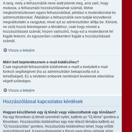
A rang, mely a felhasználók neve alatt jelenik meg, arra való, hogy
mutassa, a felhasználó hozzászólásainak számát, illetve
megkülönböztessen egyes felhasználókat, például a moderátorokat és
adminisztrátorokat. Általában a felhasználók nem tudják közvetlenül
megváltoztatni a rangjukat, mivel azt az adminisztrátor állítja be. Kérünk,
ne szólj hozzá feleslegesen a témákhoz, csak hogy növeld a
hozzászólásaid számát, hiszen valószínű, hogy ezt a moderátorok fel
fogják fedezni, és egyszerűen csökkenteni fogják a hozzászólásaid
számát.
Vissza a tetejére
Miért kell bejelentkeznem e-mail küldéséhez?
Csak regisztrált felhasználók küldhetnek e-mailt a beépített e-mail
funkció segítségével (ha az adminisztrátor bekapcsolta ezt a
lehetőséget). Ez a névtelen emberek nemkívánt leveleinek elkerülése
végett szükséges.
Vissza a tetejére
Hozzászólással kapcsolatos kérdések
Hogyan készíthetek egy új témát vagy válaszolhatok egy témában?
Ha egy fórumban új témát szeretnél nyitni, kattints az "Új téma" gombra a
fórumban. Hozzászólás küldéséhez egy már létező témába kattints az
"Új hozzászólás" gombra. Hozzászólás küldéséhez lehet, hogy előbb
regisztrálnod kell. A jogosultságaidat a fórum vagy téma oldalak alján