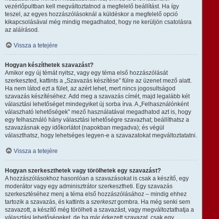
vezérlőpultban kell megváltoztatnod a megfelelő beállítást. Ha így
teszel, az egyes hozzászólásoknál a küldéskor a megfelelő opció
kikapcsolásával még mindig megadhatod, hogy ne kerüljön csatolásra
az aláírásod.
Vissza a tetejére
Hogyan készíthetek szavazást?
Amikor egy új témát nyitsz, vagy egy téma első hozzászólását
szerkeszted, kattints a „Szavazás készítése” fülre az üzenet mező alatt.
Ha nem látod ezt a fület, az azért lehet, mert nincs jogosultságod
szavazás készítéséhez. Add meg a szavazás címét, majd legalább két
választási lehetőséget mindegyiket új sorba írva. A „Felhasználónként
válaszható lehetőségek” mező használatával megadhatod azt is, hogy
egy felhasználó hány választási lehetőségre szavazhat; beállíthatsz a
szavazásnak egy időkorlátot (napokban megadva); és végül
választhatsz, hogy lehetséges legyen-e a szavazatokat megváltoztatatni.
Vissza a tetejére
Hogyan szerkeszthetek vagy törölhetek egy szavazást?
A hozzászólásokhoz hasonlóan a szavazásokat is csak a készítő, egy
moderátor vagy egy adminisztrátor szerkesztheti. Egy szavazás
szerkesztéséhez menj a téma első hozzászólásához – mindig ehhez
tartozik a szavazás, és kattints a
szerkeszt
gombra. Ha még senki sem
szavazott, a készítő még törölheti a szavazást, vagy megváltoztathatja a
választási lehetőségeket, de ha már érkezett szavazat, csak egy