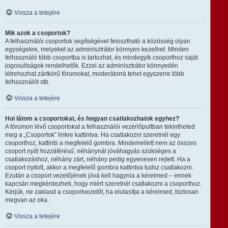
Vissza a tetejére
Mik azok a csoportok?
A felhasználói csoportok segítségével felosztható a közösség olyan
egységekre, melyeket az adminisztrátor könnyen kezelhet. Minden
felhasználó több csoportba is tartozhat, és mindegyik csoporthoz saját
jogosultságok rendelhetők. Ezzel az adminisztrátor könnyedén
létrehozhat zártkörű fórumokat, moderátorrá tehet egyszerre több
felhasználót stb.
Vissza a tetejére
Hol látom a csoportokat, és hogyan csatlakozhatok egyhez?
A fórumon lévő csoportokat a felhasználói vezérlőpultban tekintheted
meg a „Csoportok” linkre kattintva. Ha csatlakozni szeretnél egy
csoporthoz, kattints a megfelelő gombra. Mindemellett nem az összes
csoport
nyílt hozzáférésű
, néhánynál jóváhagyás szükséges a
csatlakozáshoz, néhány zárt, néhány pedig egyenesen rejtett. Ha a
csoport nyitott, akkor a megfelelő gombra kattintva tudsz csatlakozni.
Ezután a csoport vezetőjének jóvá kell hagynia a kérelmed – ennek
kapcsán megkérdezheti, hogy miért szeretnél csatlakozni a csoporthoz.
Kérjük, ne zaklasd a csoportvezetőt, ha elutasítja a kérelmed, biztosan
megvan az oka.
Vissza a tetejére