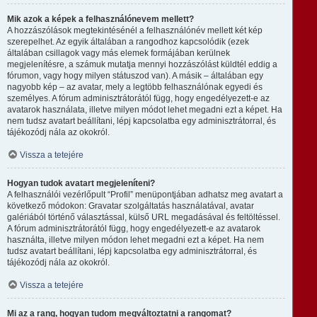
Mik azok a képek a felhasználónevem mellett?
A hozzászólások megtekintésénél a felhasználónév mellett két kép
szerepelhet. Az egyik általában a rangodhoz kapcsolódik (ezek
általában csillagok vagy más elemek formájában kerülnek
megjelenítésre, a számuk mutatja mennyi hozzászólást küldtél eddig a
fórumon, vagy hogy milyen státuszod van). A másik – általában egy
nagyobb kép – az avatar, mely a legtöbb felhasználónak egyedi és
személyes. A fórum adminisztrátorától függ, hogy engedélyezett-e az
avatarok használata, illetve milyen módot lehet megadni ezt a képet. Ha
nem tudsz avatart beállítani, lépj kapcsolatba egy adminisztrátorral, és
tájékozódj nála az okokról.
Vissza a tetejére
Hogyan tudok avatart megjeleníteni?
A felhasználói vezérlőpult “Profil” menüpontjában adhatsz meg avatart a
következő módokon: Gravatar szolgáltatás használatával, avatar
galériából történő választással, külső URL megadásával és feltöltéssel.
A fórum adminisztrátorától függ, hogy engedélyezett-e az avatarok
használta, illetve milyen módon lehet megadni ezt a képet. Ha nem
tudsz avatart beállítani, lépj kapcsolatba egy adminisztrátorral, és
tájékozódj nála az okokról.
Vissza a tetejére
Mi az a rang, hogyan tudom megváltoztatni a rangomat?