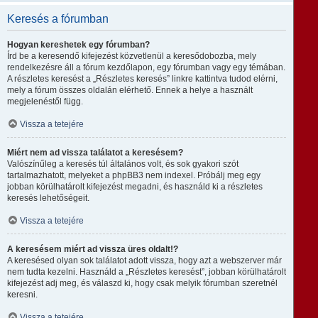
Keresés a fórumban
Hogyan kereshetek egy fórumban?
Írd be a keresendő kifejezést közvetlenül a keresődobozba, mely
rendelkezésre áll a fórum kezdőlapon, egy fórumban vagy egy témában.
A részletes keresést a „Részletes keresés” linkre kattintva tudod elérni,
mely a fórum összes oldalán elérhető. Ennek a helye a használt
megjelenéstől függ.
Vissza a tetejére
Miért nem ad vissza találatot a keresésem?
Valószínűleg a keresés túl általános volt, és sok gyakori szót
tartalmazhatott, melyeket a phpBB3 nem indexel. Próbálj meg egy
jobban körülhatárolt kifejezést megadni, és használd ki a részletes
keresés lehetőségeit.
Vissza a tetejére
A keresésem miért ad vissza üres oldalt!?
A keresésed olyan sok találatot adott vissza, hogy azt a webszerver már
nem tudta kezelni. Használd a „Részletes keresést”, jobban körülhatárolt
kifejezést adj meg, és válaszd ki, hogy csak melyik fórumban szeretnél
keresni.
Vissza a tetejére