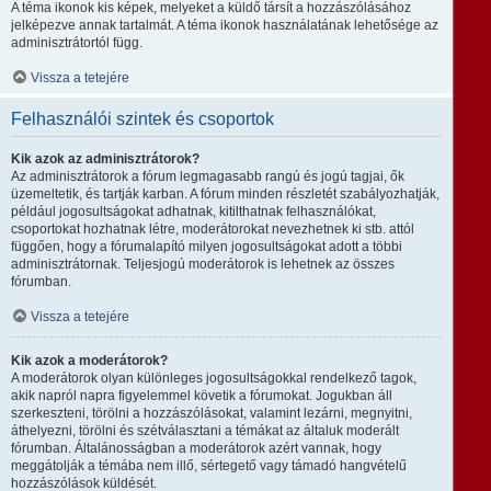
A téma ikonok kis képek, melyeket a küldő társít a hozzászólásához
jelképezve annak tartalmát. A téma ikonok használatának lehetősége az
adminisztrátortól függ.
Vissza a tetejére
Felhasználói szintek és csoportok
Kik azok az adminisztrátorok?
Az adminisztrátorok a fórum legmagasabb rangú és jogú tagjai, ők
üzemeltetik, és tartják karban. A fórum minden részletét szabályozhatják,
például jogosultságokat adhatnak, kitilthatnak felhasználókat,
csoportokat hozhatnak létre, moderátorokat nevezhetnek ki stb. attól
függően, hogy a fórumalapító milyen jogosultságokat adott a többi
adminisztrátornak. Teljesjogú moderátorok is lehetnek az összes
fórumban.
Vissza a tetejére
Kik azok a moderátorok?
A moderátorok olyan különleges jogosultságokkal rendelkező tagok,
akik napról napra figyelemmel követik a fórumokat. Jogukban áll
szerkeszteni, törölni a hozzászólásokat, valamint lezárni, megnyitni,
áthelyezni, törölni és szétválasztani a témákat az általuk moderált
fórumban. Általánosságban a moderátorok azért vannak, hogy
meggátolják a témába nem illő, sértegető vagy támadó hangvételű
hozzászólások küldését.