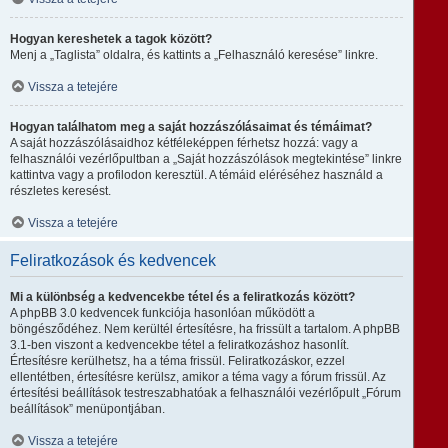
Hogyan kereshetek a tagok között?
Menj a „Taglista” oldalra, és kattints a „Felhasználó keresése” linkre.
Vissza a tetejére
Hogyan találhatom meg a saját hozzászólásaimat és témáimat?
A saját hozzászólásaidhoz kétféleképpen férhetsz hozzá: vagy a
felhasználói vezérlőpultban a „Saját hozzászólások megtekintése” linkre
kattintva vagy a profilodon keresztül. A témáid eléréséhez használd a
részletes keresést.
Vissza a tetejére
Feliratkozások és kedvencek
Mi a különbség a kedvencekbe tétel és a feliratkozás között?
A phpBB 3.0 kedvencek funkciója hasonlóan működött a
böngésződéhez. Nem kerültél értesítésre, ha frissült a tartalom. A phpBB
3.1-ben viszont a kedvencekbe tétel a feliratkozáshoz hasonlít.
Értesítésre kerülhetsz, ha a téma frissül. Feliratkozáskor, ezzel
ellentétben, értesítésre kerülsz, amikor a téma vagy a fórum frissül. Az
értesítési beállítások testreszabhatóak a felhasználói vezérlőpult „Fórum
beállítások” menüpontjában.
Vissza a tetejére