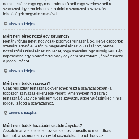
adminisztrátor vagy egy moderátor törölheti vagy szerkesztheti a
szavazást. Így nem lehet manipulálni a szavazást a szavazási
lehetőségek megváltoztatásával.
Vissza a tetejére
Miért nem férek hozzá egy fórumhoz?
Néhány fórum lehet, hogy csak bizonyos felhasználók, illetve csoportok
számára érhető el. A fórum megtekintéséhez, olvasásához, benne
hozzászólás küldéséhez stb. lehet, hogy speciális jogosultság kell. Lépj
kapcsolatba egy moderátorral vagy egy adminisztrátorral, és kérelmezd
a jogosultságot.
Vissza a tetejére
Miért nem tudok szavazni?
Csak regisztrált felhasználók vehetnek részt a szavazásokban (a
többszöri szavazás elkerülése végett). Amennyiben regisztrált
felhasználó vagy de mégsem tudsz szavazni, akkor valószínűleg nincs
jogosultságod a szavazáshoz.
Vissza a tetejére
Miért nem tudok hozzáadni csatolmányokat?
A csatolmányok feltöltéséhez szükséges jogosultság megadható
fórumokra, csoportokra vagy felhasználókra. Lehet, hogy az