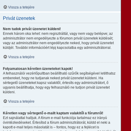
Vissza a tetejére
Privát üzenetek
Nem tudok privát üzenetet küldeni!
Ennek három oka lehet: nem regisztráltál, vagy nem vagy belépve; az
adminisztrátor nem engedélyezte a fórumon privát üzenetek küldését;
vagy az adminisztrátor nem engedélyezte neked, hogy privát üzenetet
küldjél. További információért lépj kapcsolatba egy adminisztrátorral.
Vissza a tetejére
Folyamatosan kéretlen üzeneteket kapok!
A felhasználói vezérlőpultban beállítható szűrők segítségével letilthatsz
embereket, hogy ne tudjanak neked privát üzenetet küldeni. Ha
sértegető üzeneteket kapsz valakitől, értesíts egy adminisztrátort, ő
ugyanis beállíthatja, hogy egy felhasználó ne tudjon privát üzenetet
küldeni.
Vissza a tetejére
Kéretlen vagy sértegető e-mailt kaptam valakitől a fórumról!
Ezt sajnálattal halljuk. A fórum e-mail funkciója tartalmaz ez irányú
óvintézkedéseket. Értesítsd a fórum adminisztrátorát, küldd el neki a
kapott e-mail teljes másolatát is – fontos, hogy ez a fejlécet is