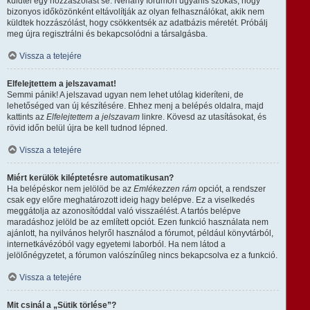
küldtél egy hozzászólást se. Néhány fórumon ugyanis szokás, hogy
bizonyos időközönként eltávolítják az olyan felhasználókat, akik nem
küldtek hozzászólást, hogy csökkentsék az adatbázis méretét. Próbálj
meg újra regisztrálni és bekapcsolódni a társalgásba.
Vissza a tetejére
Elfelejtettem a jelszavamat!
Semmi pánik! A jelszavad ugyan nem lehet utólag kideríteni, de
lehetőséged van új készítésére. Ehhez menj a belépés oldalra, majd
kattints az
Elfelejtettem a jelszavam
linkre. Kövesd az utasításokat, és
rövid időn belül újra be kell tudnod lépned.
Vissza a tetejére
Miért kerülök kiléptetésre automatikusan?
Ha belépéskor nem jelölöd be az
Emlékezzen rám
opciót, a rendszer
csak egy előre meghatározott ideig hagy belépve. Ez a viselkedés
meggátolja az azonosítóddal való visszaélést. A tartós belépve
maradáshoz jelöld be az említett opciót. Ezen funkció használata nem
ajánlott, ha nyilvános helyről használod a fórumot, például könyvtárból,
internetkávézóból vagy egyetemi laborból. Ha nem látod a
jelölőnégyzetet, a fórumon valószínűleg nincs bekapcsolva ez a funkció.
Vissza a tetejére
Mit csinál a „Sütik törlése”?