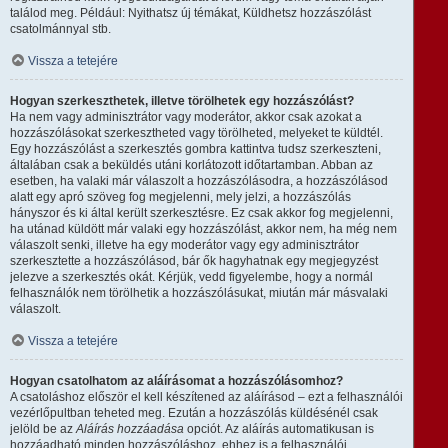
találod meg. Például: Nyithatsz új témákat, Küldhetsz hozzászólást
csatolmánnyal stb.
Vissza a tetejére
Hogyan szerkeszthetek, illetve törölhetek egy hozzászólást?
Ha nem vagy adminisztrátor vagy moderátor, akkor csak azokat a
hozzászólásokat szerkesztheted vagy törölheted, melyeket te küldtél.
Egy hozzászólást a szerkesztés gombra kattintva tudsz szerkeszteni,
általában csak a beküldés utáni korlátozott időtartamban. Abban az
esetben, ha valaki már válaszolt a hozzászólásodra, a hozzászólásod
alatt egy apró szöveg fog megjelenni, mely jelzi, a hozzászólás
hányszor és ki által került szerkesztésre. Ez csak akkor fog megjelenni,
ha utánad küldött már valaki egy hozzászólást, akkor nem, ha még nem
válaszolt senki, illetve ha egy moderátor vagy egy adminisztrátor
szerkesztette a hozzászólásod, bár ők hagyhatnak egy megjegyzést
jelezve a szerkesztés okát. Kérjük, vedd figyelembe, hogy a normál
felhasználók nem törölhetik a hozzászólásukat, miután már másvalaki
válaszolt.
Vissza a tetejére
Hogyan csatolhatom az aláírásomat a hozzászólásomhoz?
A csatoláshoz először el kell készítened az aláírásod – ezt a felhasználói
vezérlőpultban teheted meg. Ezután a hozzászólás küldésénél csak
jelöld be az
Aláírás hozzáadása
opciót. Az aláírás automatikusan is
hozzáadható minden hozzászóláshoz, ehhez is a felhasználói