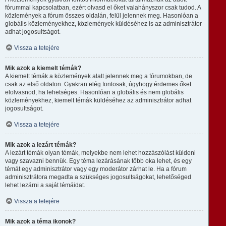
fórummal kapcsolatban, ezért olvasd el őket valahányszor csak tudod. A
közlemények a fórum összes oldalán, felül jelennek meg. Hasonlóan a
globális közleményekhez, közlemények küldéséhez is az adminisztrátor
adhat jogosultságot.
Vissza a tetejére
Mik azok a kiemelt témák?
A kiemelt témák a közlemények alatt jelennek meg a fórumokban, de
csak az első oldalon. Gyakran elég fontosak, úgyhogy érdemes őket
elolvasnod, ha lehetséges. Hasonlóan a globális és nem globális
közleményekhez, kiemelt témák küldéséhez az adminisztrátor adhat
jogosultságot.
Vissza a tetejére
Mik azok a lezárt témák?
A lezárt témák olyan témák, melyekbe nem lehet hozzászólást küldeni
vagy szavazni bennük. Egy téma lezárásának több oka lehet, és egy
témát egy adminisztrátor vagy egy moderátor zárhat le. Ha a fórum
adminisztrátora megadta a szükséges jogosultságokat, lehetőséged
lehet lezárni a saját témáidat.
Vissza a tetejére
Mik azok a téma ikonok?