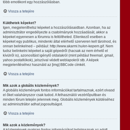
több emotikont egy hozzászólásban.
Vissza a tetejére
Küldhetek képeket?
Igen, megjeleníthetsz képeket a hozzászólásaidban. Azonban, ha az
adminisztrátor engedélyezte a csatolmányok hozzáadását, akkor a
képeket egyenesen a fórumra is feltöltheted. Ellenkező esetben a
képeket egy publikus, mindenki által elérhető szerveren kell tárolnod, és
onnan belinkelned – például: http://www.akarmi.hu/en-kepem.gif. Nem
tudsz belinkelni képeket a saját gépedről (hacsak az nem érhető el
kívülről is), azonosítást igénylő oldalakról (mint például freemail, gmail,
yahoo postafiókok), jelszóval védett weblapokról stb. A képek
megjelenítéséhez használd az [img] BBCode címkét.
Vissza a tetejére
Mik azok a globális közlemények?
A globális közlemények fontos információkat tartalmaznak, ezért olvasd
el őket valahányszor csak tudod. A felhasználói vezérlőpultban és
minden fórum tetején jelennek meg. Globális közlemények küldéséhez
az adminisztrátor adhat jogosultságot.
Vissza a tetejére
Mik azok a közlemények?
A közlemények gyakran fontos információkat tartalmaznak az adott