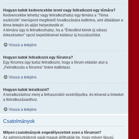
Hogyan tudok kedvencekbe tenni vagy feliratkozni egy témára?
Kedvencekbe tehetsz vagy feliratkozhatsz egy témára a “Téma
eszközök” menüpont megfelelő hivatkozására kattintva, ami általában a
téma tetején és alján helyezkedik el.
A témára úgy is feliratkozhatsz, ha a “Értesítést kérek új válasz
érkezésekor” opció bejelölésével küldesz új hozzászólást.
Vissza a tetejére
Hogyan tudok feliratkozni egy fórumra?
Egy fórumra úgy tudsz feliratkozni, hogy a fórum oldalán alul a
„Feliratkozás a fórumra” linkre kattintasz.
Vissza a tetejére
Hogyan tudok leiratkozni?
A leiratkozáshoz menj a felhasználói vezérlőpultra, és kövesd a linkeket
a feliratkozásaidhoz.
Vissza a tetejére
Csatolmányok
Milyen csatolmányok engedélyezettek ezen a fórumon?
Az adminisztrátorok saját maguk állíthatják be, hogy milyen típusú