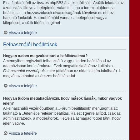
Ez a funkció törli az összes phpBB3 által küldött sütit. A sütik feladata az
azonosítás, illetve a beléptetés, valamint – ha a fórum tulajdonosa
beállította – a hozzászólások olvasottságának követése és ehhez
hasonló funkciók. Ha problémáid vannak a belépéssel vagy a
kilépéssel, a sütik törlése segíthet.
Vissza a tetejére
Felhasználói beállítások
Hogyan tudom megváltoztatni a beállításaimat?
Amennyiben regisztrált felhasználó vagy, minden beállításod az
adatbázisban kerül tárolásra. Ezek megváltoztatásához kattints a
Felhasználói vezérlőpult
linkre (általában az oldal tetején található). Itt
megváltoztathatod az összes beállításodat.
Vissza a tetejére
Hogyan tudom megakadályozni, hogy mások lássák, mikor vagyok
jelen?
A Felhasználói vezérlőpultban a „Fórum beállítások” menüpont alatt
található a „Jelenlét elrejtése” beállítás. Ha ezt
Igen
re állítod, csak az
adminisztrátorok, a moderátorok, illetve saját magad fogod látni, hogy
jelen vagy-e.
Vissza a tetejére