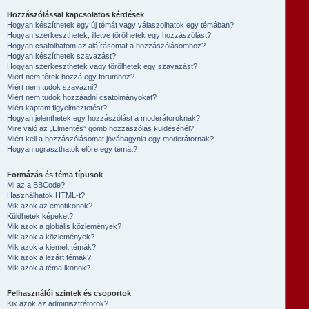
Hozzászólással kapcsolatos kérdések
Hogyan készíthetek egy új témát vagy válaszolhatok egy témában?
Hogyan szerkeszthetek, illetve törölhetek egy hozzászólást?
Hogyan csatolhatom az aláírásomat a hozzászólásomhoz?
Hogyan készíthetek szavazást?
Hogyan szerkeszthetek vagy törölhetek egy szavazást?
Miért nem férek hozzá egy fórumhoz?
Miért nem tudok szavazni?
Miért nem tudok hozzáadni csatolmányokat?
Miért kaptam figyelmeztetést?
Hogyan jelenthetek egy hozzászólást a moderátoroknak?
Mire való az „Elmentés” gomb hozzászólás küldésénél?
Miért kell a hozzászólásomat jóváhagynia egy moderátornak?
Hogyan ugraszthatok előre egy témát?
Formázás és téma típusok
Mi az a BBCode?
Használhatok HTML-t?
Mik azok az emotikonok?
Küldhetek képeket?
Mik azok a globális közlemények?
Mik azok a közlemények?
Mik azok a kiemelt témák?
Mik azok a lezárt témák?
Mik azok a téma ikonok?
Felhasználói szintek és csoportok
Kik azok az adminisztrátorok?