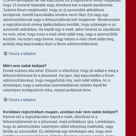
COPPA-támogatás be van kapcsolva, és a regisztráció során megadtad,
hogy 13 évesnél fiatalabb vagy, követned kell a kapott utasításokat.
Számos fórum megköveteli, hogy az új azonosítók aktiválásra
kerüljenek, mielőtt használatba lehetne venni őket. Ezt vagy egy
adminisztrátornak vagy a felhasználónak kell megtennie. Mindenesetre
a regisztrációnál elvileg tájékoztatásra kerültél, hogy szükséges-e az
azonosító aktiválása. Ha kaptál egy e-mailt, akkor kövesd az utasításait,
ha nem, lehet, hogy rossz e-mail címet adtál meg, vagy a spamszűrőd
kiszűrte. Ha biztos vagy benne, hogy helyes e-mail címet adtál meg,
próbálj meg kapcsolatba lépni a fórum adminisztrátorával.
Vissza a tetejére
Miért nem tudok belépni?
Ennek számos oka lehet. Először is ellenőrizd, hogy jól adtad-e meg a
felhasználóneved és a jelszavad. Ha igen, lépj kapcsolatba a fórum
adminisztrátorával, hogy meggyőződj róla, nem lettél kitiltva. Az is
lehetséges, hogy a weboldal üzemeltetőjének oldalán lépett fel
valamilyen konfigurációs hiba, melyet javítaniuk kéne.
Vissza a tetejére
Korábban regisztráltam magam, azonban már nem tudok belépni?!
Keresd elő a regisztrációkor kapott e-mailt, ellenőrizd le a
felhasználóneved és a jelszavad, majd próbálkozz újra. Lehetséges,
hogy az adminisztrátor valamilyen okból kifolyólag inaktiválta, vagy
törölte az azonosítód. Ez utóbbinak egy lehetséges oka, hogy nem