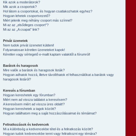
Kik azok a moderátorok?
Mik azok a csoportok?
Hol látom a csoportokat, és hogyan csatlakozhatok egyhez?
Hogyan lehetek csoportvezető?
Miért jelenik meg néhány csoport más színnel?
Mi az az „elsődleges csoport”?
Mi az az „A csapat” link?
Privát üzenetek
Nem tudok privát üzenetet küldeni!
Folyamatosan kéretlen üzeneteket kapok!
Kéretlen vagy sértegető e-mailt kaptam valakitől a fórumról!
Barátok és haragosok
Mire valók a barátok és haragosok listák?
Hogyan adhatok hozzá, illetve távolíthatok el felhasználókat a barátok vagy
haragosok listáról?
Keresés a fórumban
Hogyan kereshetek egy fórumban?
Miért nem ad vissza találatot a keresésem?
A keresésem miért ad vissza üres oldalt!?
Hogyan kereshetek a tagok között?
Hogyan találhatom meg a saját hozzászólásaimat és témáimat?
Feliratkozások és kedvencek
Mi a különbség a kedvencekbe tétel és a feliratkozás között?
Hogyan tudok kedvencekbe tenni vagy feliratkozni egy témára?