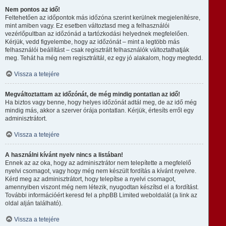
Nem pontos az idő!
Feltehetően az időpontok más időzóna szerint kerülnek megjelenítésre,
mint amiben vagy. Ez esetben változtasd meg a felhasználói
vezérlőpultban az időzónád a tartózkodási helyednek megfelelően.
Kérjük, vedd figyelembe, hogy az időzónát – mint a legtöbb más
felhasználói beállítást – csak regisztrált felhasználók változtathatják
meg. Tehát ha még nem regisztráltál, ez egy jó alakalom, hogy megtedd.
Vissza a tetejére
Megváltoztattam az időzónát, de még mindig pontatlan az idő!
Ha biztos vagy benne, hogy helyes időzónát adtál meg, de az idő még
mindig más, akkor a szerver órája pontatlan. Kérjük, értesíts erről egy
adminisztrátort.
Vissza a tetejére
A használni kívánt nyelv nincs a listában!
Ennek az az oka, hogy az adminisztrátor nem telepítette a megfelelő
nyelvi csomagot, vagy hogy még nem készült fordítás a kívánt nyelvre.
Kérd meg az adminisztrátort, hogy telepítse a nyelvi csomagot,
amennyiben viszont még nem létezik, nyugodtan készítsd el a fordítást.
További információért keresd fel a phpBB Limited weboldalát (a link az
oldal alján található).
Vissza a tetejére