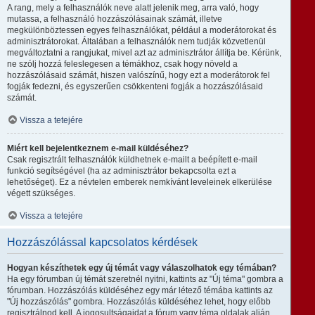
A rang, mely a felhasználók neve alatt jelenik meg, arra való, hogy
mutassa, a felhasználó hozzászólásainak számát, illetve
megkülönböztessen egyes felhasználókat, például a moderátorokat és
adminisztrátorokat. Általában a felhasználók nem tudják közvetlenül
megváltoztatni a rangjukat, mivel azt az adminisztrátor állítja be. Kérünk,
ne szólj hozzá feleslegesen a témákhoz, csak hogy növeld a
hozzászólásaid számát, hiszen valószínű, hogy ezt a moderátorok fel
fogják fedezni, és egyszerűen csökkenteni fogják a hozzászólásaid
számát.
Vissza a tetejére
Miért kell bejelentkeznem e-mail küldéséhez?
Csak regisztrált felhasználók küldhetnek e-mailt a beépített e-mail
funkció segítségével (ha az adminisztrátor bekapcsolta ezt a
lehetőséget). Ez a névtelen emberek nemkívánt leveleinek elkerülése
végett szükséges.
Vissza a tetejére
Hozzászólással kapcsolatos kérdések
Hogyan készíthetek egy új témát vagy válaszolhatok egy témában?
Ha egy fórumban új témát szeretnél nyitni, kattints az "Új téma" gombra a
fórumban. Hozzászólás küldéséhez egy már létező témába kattints az
"Új hozzászólás" gombra. Hozzászólás küldéséhez lehet, hogy előbb
regisztrálnod kell. A jogosultságaidat a fórum vagy téma oldalak alján