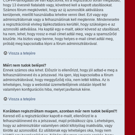
COPPA-támogatás be van kapcsolva, és a regisztráció során megadtad,
hogy 13 évesnél fiatalabb vagy, követned kell a kapott utasításokat.
Számos fórum megköveteli, hogy az új azonosítók aktiválásra
kerüljenek, mielőtt használatba lehetne venni őket. Ezt vagy egy
adminisztrátornak vagy a felhasználónak kell megtennie. Mindenesetre
a regisztrációnál elvileg tájékoztatásra kerültél, hogy szükséges-e az
azonosító aktiválása. Ha kaptál egy e-mailt, akkor kövesd az utasításait,
ha nem, lehet, hogy rossz e-mail címet adtál meg, vagy a spamszűrőd
kiszűrte. Ha biztos vagy benne, hogy helyes e-mail címet adtál meg,
próbálj meg kapcsolatba lépni a fórum adminisztrátorával.
Vissza a tetejére
Miért nem tudok belépni?
Ennek számos oka lehet. Először is ellenőrizd, hogy jól adtad-e meg a
felhasználóneved és a jelszavad. Ha igen, lépj kapcsolatba a fórum
adminisztrátorával, hogy meggyőződj róla, nem lettél kitiltva. Az is
lehetséges, hogy a weboldal üzemeltetőjének oldalán lépett fel
valamilyen konfigurációs hiba, melyet javítaniuk kéne.
Vissza a tetejére
Korábban regisztráltam magam, azonban már nem tudok belépni?!
Keresd elő a regisztrációkor kapott e-mailt, ellenőrizd le a
felhasználóneved és a jelszavad, majd próbálkozz újra. Lehetséges,
hogy az adminisztrátor valamilyen okból kifolyólag inaktiválta, vagy
törölte az azonosítód. Ez utóbbinak egy lehetséges oka, hogy nem