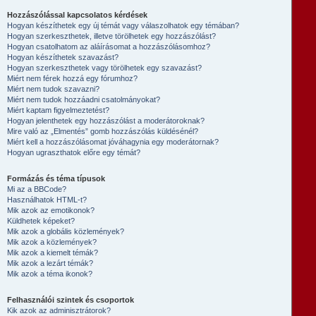
Hozzászólással kapcsolatos kérdések
Hogyan készíthetek egy új témát vagy válaszolhatok egy témában?
Hogyan szerkeszthetek, illetve törölhetek egy hozzászólást?
Hogyan csatolhatom az aláírásomat a hozzászólásomhoz?
Hogyan készíthetek szavazást?
Hogyan szerkeszthetek vagy törölhetek egy szavazást?
Miért nem férek hozzá egy fórumhoz?
Miért nem tudok szavazni?
Miért nem tudok hozzáadni csatolmányokat?
Miért kaptam figyelmeztetést?
Hogyan jelenthetek egy hozzászólást a moderátoroknak?
Mire való az „Elmentés” gomb hozzászólás küldésénél?
Miért kell a hozzászólásomat jóváhagynia egy moderátornak?
Hogyan ugraszthatok előre egy témát?
Formázás és téma típusok
Mi az a BBCode?
Használhatok HTML-t?
Mik azok az emotikonok?
Küldhetek képeket?
Mik azok a globális közlemények?
Mik azok a közlemények?
Mik azok a kiemelt témák?
Mik azok a lezárt témák?
Mik azok a téma ikonok?
Felhasználói szintek és csoportok
Kik azok az adminisztrátorok?