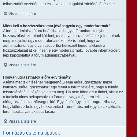
felhasználói vezérlőpultra és kövesd a maguktól értetődő lépéseket.
Vissza a tetejére
Miért kell a hozzászólásomat jóváhagynia egy moderátornak?
A fórum adminisztrátora beállíthatta, hogy a fórumban, melybe
hozzászólást szeretnél küldeni, csak olyan hozzászólások jelenhetnek
meg, melyeket egy moderátor átnézett. Az is lehet, hogy az
adminisztrátor egy olyan csoportba helyezett téged, akiknek a
hozzászólásait át kell néznie egy moderátornak. További információért,
lépj kapcsolatba a fórum adminisztrátorával.
Vissza a tetejére
Hogyan ugraszthatok előre egy témát?
A téma megtekintésénél megjelenő „Téma előreugrasztása” linkre
kattintva „előreugraszthatsz” egy témát a fórum tetejére, hogy a témák
felsorolásánál elsőként jelenjen meg. Ha nem látod ezt a linket, akkor ez
a funkció nincs bekapcsolva a fórumon, vagy még nem telt le az
előugrasztáshoz szükséges idő. Egy témát úgy is előreugraszthatsz,
hogy küldesz bele egy hozzászólást – ennél viszont vigyázz az aktuális
fórum szabályainak betartására.
Vissza a tetejére
Formázás és téma típusok