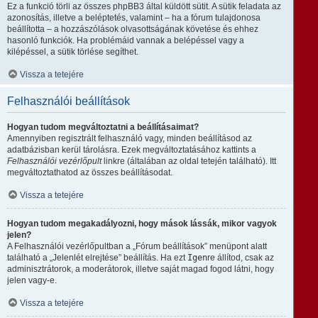
Ez a funkció törli az összes phpBB3 által küldött sütit. A sütik feladata az
azonosítás, illetve a beléptetés, valamint – ha a fórum tulajdonosa
beállította – a hozzászólások olvasottságának követése és ehhez
hasonló funkciók. Ha problémáid vannak a belépéssel vagy a
kilépéssel, a sütik törlése segíthet.
Vissza a tetejére
Felhasználói beállítások
Hogyan tudom megváltoztatni a beállításaimat?
Amennyiben regisztrált felhasználó vagy, minden beállításod az
adatbázisban kerül tárolásra. Ezek megváltoztatásához kattints a
Felhasználói vezérlőpult
linkre (általában az oldal tetején található). Itt
megváltoztathatod az összes beállításodat.
Vissza a tetejére
Hogyan tudom megakadályozni, hogy mások lássák, mikor vagyok
jelen?
A Felhasználói vezérlőpultban a „Fórum beállítások” menüpont alatt
található a „Jelenlét elrejtése” beállítás. Ha ezt
Igen
re állítod, csak az
adminisztrátorok, a moderátorok, illetve saját magad fogod látni, hogy
jelen vagy-e.
Vissza a tetejére