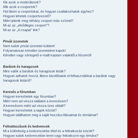
Kik azok a moderátorok?
Mik azok a csoportok?
Hol látom a csoportokat, és hogyan csatlakozhatok egyhez?
Hogyan lehetek csoportvezető?
Miért jelenik meg néhány csoport más színnel?
Mi az az „elsődleges csoport”?
Mi az az „A csapat” link?
Privát üzenetek
Nem tudok privát üzenetet küldeni!
Folyamatosan kéretlen üzeneteket kapok!
Kéretlen vagy sértegető e-mailt kaptam valakitől a fórumról!
Barátok és haragosok
Mire valók a barátok és haragosok listák?
Hogyan adhatok hozzá, illetve távolíthatok el felhasználókat a barátok vagy
haragosok listáról?
Keresés a fórumban
Hogyan kereshetek egy fórumban?
Miért nem ad vissza találatot a keresésem?
A keresésem miért ad vissza üres oldalt!?
Hogyan kereshetek a tagok között?
Hogyan találhatom meg a saját hozzászólásaimat és témáimat?
Feliratkozások és kedvencek
Mi a különbség a kedvencekbe tétel és a feliratkozás között?
Hogyan tudok kedvencekbe tenni vagy feliratkozni egy témára?