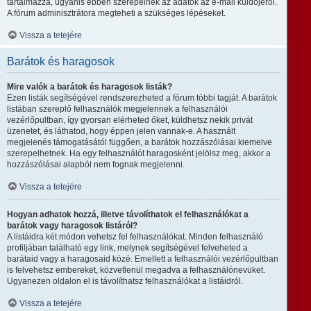
tartalmazza, ugyanis ebben szerepelnek az adatok az e-mail küldőjéről.
A fórum adminisztrátora megteheti a szükséges lépéseket.
Vissza a tetejére
Barátok és haragosok
Mire valók a barátok és haragosok listák?
Ezen listák segítségével rendszerezheted a fórum többi tagját. A barátok
listában szereplő felhasználók megjelennek a felhasználói
vezérlőpultban, így gyorsan elérheted őket, küldhetsz nekik privát
üzenetet, és láthatod, hogy éppen jelen vannak-e. A használt
megjelenés támogatásától függően, a barátok hozzászólásai kiemelve
szerepelhetnek. Ha egy felhasználót haragosként jelölsz meg, akkor a
hozzászólásai alapból nem fognak megjelenni.
Vissza a tetejére
Hogyan adhatok hozzá, illetve távolíthatok el felhasználókat a
barátok vagy haragosok listáról?
A listáidra két módon vehetsz fel felhasználókat. Minden felhasználó
profiljában található egy link, melynek segítségével felveheted a
barátaid vagy a haragosaid közé. Emellett a felhasználói vezérlőpultban
is felvehetsz embereket, közvetlenül megadva a felhasználónevüket.
Ugyanezen oldalon el is távolíthatsz felhasználókat a listáidról.
Vissza a tetejére