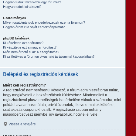
Hogyan tudok feliratkozni egy fórumra?
Hogyan tudok leiratkozni?
Csatolmányok
Milyen csatolmányok engedélyezettek ezen a fórumon?
Hogyan érem el a saját csatolmányaimat?
phpBB kérdések
Ki készítette ezt a fórumot?
Ki készítette ezt a magyar fordítást?
Miért nem érhető el az X szolgáltatás?
Ki az illetékes a fórumon olvasható tartalommal kapcsolatban?
Belépési és regisztrációs kérdések
Miért kell regisztrálnom?
A regisztráció nem feltétlenül kötelező, a fórum adminisztrátorán múlik,
hogy megköveteli-e hozzászólások küldéséhez. Mindemellett a
regisztrációval plusz lehetőségek is elérhetővé válnak a számodra, mint
például avatar használata, privát üzenetek, illetve e-mailek küldése,
csatlakozás csoportokhoz stb. A regisztráció csupán néhány
másodpercet vesz igénybe, így javasoljuk, hogy éljél vele.
Vissza a tetejére