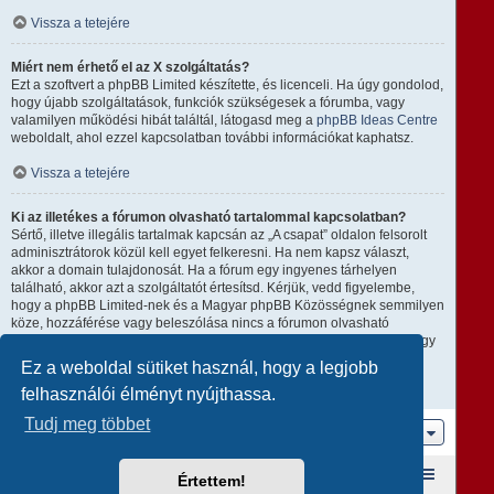
Vissza a tetejére
Miért nem érhető el az X szolgáltatás?
Ezt a szoftvert a phpBB Limited készítette, és licenceli. Ha úgy gondolod,
hogy újabb szolgáltatások, funkciók szükségesek a fórumba, vagy
valamilyen működési hibát találtál, látogasd meg a
phpBB Ideas Centre
weboldalt, ahol ezzel kapcsolatban további információkat kaphatsz.
Vissza a tetejére
Ki az illetékes a fórumon olvasható tartalommal kapcsolatban?
Sértő, illetve illegális tartalmak kapcsán az „A csapat” oldalon felsorolt
adminisztrátorok közül kell egyet felkeresni. Ha nem kapsz választ,
akkor a domain tulajdonosát. Ha a fórum egy ingyenes tárhelyen
található, akkor azt a szolgáltatót értesítsd. Kérjük, vedd figyelembe,
hogy a phpBB Limited-nek és a Magyar phpBB Közösségnek semmilyen
köze, hozzáférése vagy beleszólása nincs a fórumon olvasható
tartalomhoz, ezért nem tehető semmilyen módon felelőssé amiatt, hogy
ki mire használja ezt a fórumot.
Ez a weboldal sütiket használ, hogy a legjobb
felhasználói élményt nyújthassa.
Vissza a tetejére
Tudj meg többet
Ugrás
Fórum kezdőlap
A csapat
Taglista
Értettem!