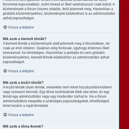
fórummal kapcsolatban, ezért olvasd el őket valahányszor csak tudod. A
közlemények a fórum összes oldalán, felül jelennek meg. Hasonlóan a
globális közleményekhez, közlemények küldéséhez is az adminisztrátor
adhat jogosultságot.
Vissza a tetejére
Mik azok a kiemelt témák?
A kiemelt témák a közlemények alatt jelennek meg a fórumokban, de
csak az első oldalon. Gyakran elég fontosak, úgyhogy érdemes őket
elolvasnod, ha lehetséges. Hasonlóan a globális és nem globális
közleményekhez, kiemelt témák küldéséhez az adminisztrátor adhat
jogosultságot.
Vissza a tetejére
Mik azok a lezárt témák?
A lezárt témák olyan témák, melyekbe nem lehet hozzászólást küldeni
vagy szavazni bennük. Egy téma lezárásának több oka lehet, és egy
témát egy adminisztrátor vagy egy moderátor zárhat le. Ha a fórum
adminisztrátora megadta a szükséges jogosultságokat, lehetőséged
lehet lezárni a saját témáidat.
Vissza a tetejére
Mik azok a téma ikonok?