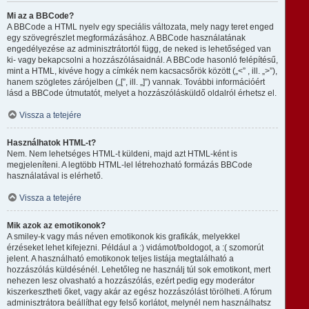
Mi az a BBCode?
A BBCode a HTML nyelv egy speciális változata, mely nagy teret enged
egy szövegrészlet megformázásához. A BBCode használatának
engedélyezése az adminisztrátortól függ, de neked is lehetőséged van
ki- vagy bekapcsolni a hozzászólásaidnál. A BBCode hasonló felépítésű,
mint a HTML, kivéve hogy a címkék nem kacsacsőrök között („<” , ill. „>”),
hanem szögletes zárójelben („[”, ill. „]”) vannak. További információért
lásd a BBCode útmutatót, melyet a hozzászólásküldő oldalról érhetsz el.
Vissza a tetejére
Használhatok HTML-t?
Nem. Nem lehetséges HTML-t küldeni, majd azt HTML-ként is
megjeleníteni. A legtöbb HTML-lel létrehozható formázás BBCode
használatával is elérhető.
Vissza a tetejére
Mik azok az emotikonok?
A smiley-k vagy más néven emotikonok kis grafikák, melyekkel
érzéseket lehet kifejezni. Például a :) vidámot/boldogot, a :( szomorút
jelent. A használható emotikonok teljes listája megtalálható a
hozzászólás küldésénél. Lehetőleg ne használj túl sok emotikont, mert
nehezen lesz olvasható a hozzászólás, ezért pedig egy moderátor
kiszerkesztheti őket, vagy akár az egész hozzászólást törölheti. A fórum
adminisztrátora beállíthat egy felső korlátot, melynél nem használhatsz