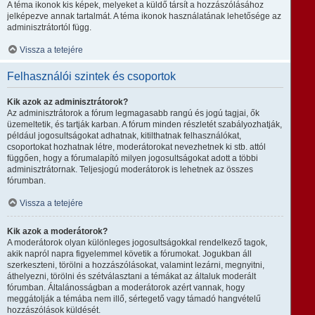
A téma ikonok kis képek, melyeket a küldő társít a hozzászólásához
jelképezve annak tartalmát. A téma ikonok használatának lehetősége az
adminisztrátortól függ.
Vissza a tetejére
Felhasználói szintek és csoportok
Kik azok az adminisztrátorok?
Az adminisztrátorok a fórum legmagasabb rangú és jogú tagjai, ők
üzemeltetik, és tartják karban. A fórum minden részletét szabályozhatják,
például jogosultságokat adhatnak, kitilthatnak felhasználókat,
csoportokat hozhatnak létre, moderátorokat nevezhetnek ki stb. attól
függően, hogy a fórumalapító milyen jogosultságokat adott a többi
adminisztrátornak. Teljesjogú moderátorok is lehetnek az összes
fórumban.
Vissza a tetejére
Kik azok a moderátorok?
A moderátorok olyan különleges jogosultságokkal rendelkező tagok,
akik napról napra figyelemmel követik a fórumokat. Jogukban áll
szerkeszteni, törölni a hozzászólásokat, valamint lezárni, megnyitni,
áthelyezni, törölni és szétválasztani a témákat az általuk moderált
fórumban. Általánosságban a moderátorok azért vannak, hogy
meggátolják a témába nem illő, sértegető vagy támadó hangvételű
hozzászólások küldését.