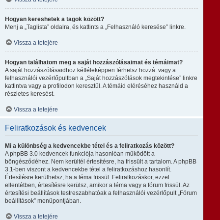
Hogyan kereshetek a tagok között?
Menj a „Taglista” oldalra, és kattints a „Felhasználó keresése” linkre.
Vissza a tetejére
Hogyan találhatom meg a saját hozzászólásaimat és témáimat?
A saját hozzászólásaidhoz kétféleképpen férhetsz hozzá: vagy a
felhasználói vezérlőpultban a „Saját hozzászólások megtekintése” linkre
kattintva vagy a profilodon keresztül. A témáid eléréséhez használd a
részletes keresést.
Vissza a tetejére
Feliratkozások és kedvencek
Mi a különbség a kedvencekbe tétel és a feliratkozás között?
A phpBB 3.0 kedvencek funkciója hasonlóan működött a
böngésződéhez. Nem kerültél értesítésre, ha frissült a tartalom. A phpBB
3.1-ben viszont a kedvencekbe tétel a feliratkozáshoz hasonlít.
Értesítésre kerülhetsz, ha a téma frissül. Feliratkozáskor, ezzel
ellentétben, értesítésre kerülsz, amikor a téma vagy a fórum frissül. Az
értesítési beállítások testreszabhatóak a felhasználói vezérlőpult „Fórum
beállítások” menüpontjában.
Vissza a tetejére