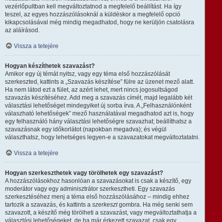
vezérlőpultban kell megváltoztatnod a megfelelő beállítást. Ha így
teszel, az egyes hozzászólásoknál a küldéskor a megfelelő opció
kikapcsolásával még mindig megadhatod, hogy ne kerüljön csatolásra
az aláírásod.
Vissza a tetejére
Hogyan készíthetek szavazást?
Amikor egy új témát nyitsz, vagy egy téma első hozzászólását
szerkeszted, kattints a „Szavazás készítése” fülre az üzenet mező alatt.
Ha nem látod ezt a fület, az azért lehet, mert nincs jogosultságod
szavazás készítéséhez. Add meg a szavazás címét, majd legalább két
választási lehetőséget mindegyiket új sorba írva. A „Felhasználónként
válaszható lehetőségek” mező használatával megadhatod azt is, hogy
egy felhasználó hány választási lehetőségre szavazhat; beállíthatsz a
szavazásnak egy időkorlátot (napokban megadva); és végül
választhatsz, hogy lehetséges legyen-e a szavazatokat megváltoztatatni.
Vissza a tetejére
Hogyan szerkeszthetek vagy törölhetek egy szavazást?
A hozzászólásokhoz hasonlóan a szavazásokat is csak a készítő, egy
moderátor vagy egy adminisztrátor szerkesztheti. Egy szavazás
szerkesztéséhez menj a téma első hozzászólásához – mindig ehhez
tartozik a szavazás, és kattints a
szerkeszt
gombra. Ha még senki sem
szavazott, a készítő még törölheti a szavazást, vagy megváltoztathatja a
választási lehetőségeket, de ha már érkezett szavazat, csak egy