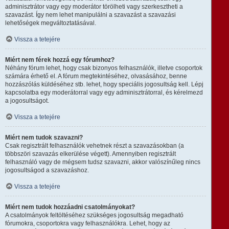
adminisztrátor vagy egy moderátor törölheti vagy szerkesztheti a
szavazást. Így nem lehet manipulálni a szavazást a szavazási
lehetőségek megváltoztatásával.
Vissza a tetejére
Miért nem férek hozzá egy fórumhoz?
Néhány fórum lehet, hogy csak bizonyos felhasználók, illetve csoportok
számára érhető el. A fórum megtekintéséhez, olvasásához, benne
hozzászólás küldéséhez stb. lehet, hogy speciális jogosultság kell. Lépj
kapcsolatba egy moderátorral vagy egy adminisztrátorral, és kérelmezd
a jogosultságot.
Vissza a tetejére
Miért nem tudok szavazni?
Csak regisztrált felhasználók vehetnek részt a szavazásokban (a
többszöri szavazás elkerülése végett). Amennyiben regisztrált
felhasználó vagy de mégsem tudsz szavazni, akkor valószínűleg nincs
jogosultságod a szavazáshoz.
Vissza a tetejére
Miért nem tudok hozzáadni csatolmányokat?
A csatolmányok feltöltéséhez szükséges jogosultság megadható
fórumokra, csoportokra vagy felhasználókra. Lehet, hogy az