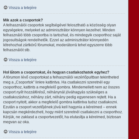
Vissza a tetejére
Mik azok a csoportok?
A felhasználói csoportok segítségével felosztható a közösség olyan
egységekre, melyeket az adminisztrátor könnyen kezelhet. Minden
felhasználó több csoportba is tartozhat, és mindegyik csoporthoz saját
jogosultságok rendelhetők. Ezzel az adminisztrátor könnyedén
létrehozhat zártkörű fórumokat, moderátorrá tehet egyszerre több
felhasználót stb.
Vissza a tetejére
Hol látom a csoportokat, és hogyan csatlakozhatok egyhez?
A fórumon lévő csoportokat a felhasználói vezérlőpultban tekintheted
meg a „Csoportok” linkre kattintva. Ha csatlakozni szeretnél egy
csoporthoz, kattints a megfelelő gombra. Mindemellett nem az összes
csoport
nyílt hozzáférésű
, néhánynál jóváhagyás szükséges a
csatlakozáshoz, néhány zárt, néhány pedig egyenesen rejtett. Ha a
csoport nyitott, akkor a megfelelő gombra kattintva tudsz csatlakozni.
Ezután a csoport vezetőjének jóvá kell hagynia a kérelmed – ennek
kapcsán megkérdezheti, hogy miért szeretnél csatlakozni a csoporthoz.
Kérjük, ne zaklasd a csoportvezetőt, ha elutasítja a kérelmed, biztosan
megvan az oka.
Vissza a tetejére