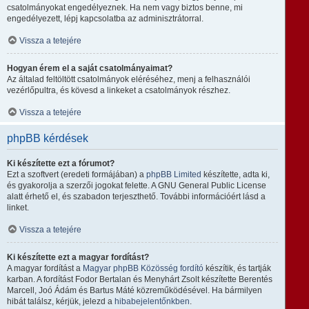
csatolmányokat engedélyeznek. Ha nem vagy biztos benne, mi
engedélyezett, lépj kapcsolatba az adminisztrátorral.
Vissza a tetejére
Hogyan érem el a saját csatolmányaimat?
Az általad feltöltött csatolmányok eléréséhez, menj a felhasználói
vezérlőpultra, és kövesd a linkeket a csatolmányok részhez.
Vissza a tetejére
phpBB kérdések
Ki készítette ezt a fórumot?
Ezt a szoftvert (eredeti formájában) a
phpBB Limited
készítette, adta ki,
és gyakorolja a szerzői jogokat felette. A GNU General Public License
alatt érhető el, és szabadon terjeszthető. További információért lásd a
linket.
Vissza a tetejére
Ki készítette ezt a magyar fordítást?
A magyar fordítást a
Magyar phpBB Közösség
fordító
készítik, és tartják
karban. A fordítást Fodor Bertalan és Menyhárt Zsolt készítette Berentés
Marcell, Joó Ádám és Bartus Máté közreműködésével. Ha bármilyen
hibát találsz, kérjük, jelezd a
hibabejelentőnkben
.