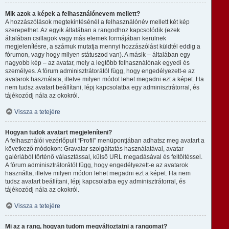
Mik azok a képek a felhasználónevem mellett?
A hozzászólások megtekintésénél a felhasználónév mellett két kép
szerepelhet. Az egyik általában a rangodhoz kapcsolódik (ezek
általában csillagok vagy más elemek formájában kerülnek
megjelenítésre, a számuk mutatja mennyi hozzászólást küldtél eddig a
fórumon, vagy hogy milyen státuszod van). A másik – általában egy
nagyobb kép – az avatar, mely a legtöbb felhasználónak egyedi és
személyes. A fórum adminisztrátorától függ, hogy engedélyezett-e az
avatarok használata, illetve milyen módot lehet megadni ezt a képet. Ha
nem tudsz avatart beállítani, lépj kapcsolatba egy adminisztrátorral, és
tájékozódj nála az okokról.
Vissza a tetejére
Hogyan tudok avatart megjeleníteni?
A felhasználói vezérlőpult “Profil” menüpontjában adhatsz meg avatart a
következő módokon: Gravatar szolgáltatás használatával, avatar
galériából történő választással, külső URL megadásával és feltöltéssel.
A fórum adminisztrátorától függ, hogy engedélyezett-e az avatarok
használta, illetve milyen módon lehet megadni ezt a képet. Ha nem
tudsz avatart beállítani, lépj kapcsolatba egy adminisztrátorral, és
tájékozódj nála az okokról.
Vissza a tetejére
Mi az a rang, hogyan tudom megváltoztatni a rangomat?