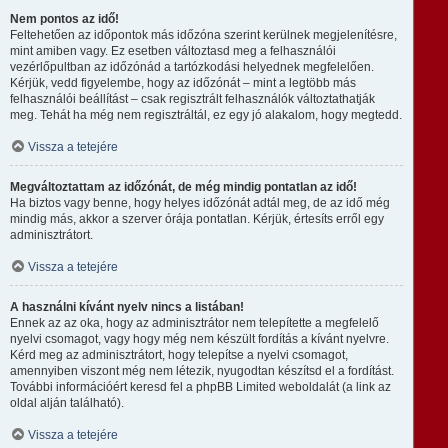
Nem pontos az idő!
Feltehetően az időpontok más időzóna szerint kerülnek megjelenítésre,
mint amiben vagy. Ez esetben változtasd meg a felhasználói
vezérlőpultban az időzónád a tartózkodási helyednek megfelelően.
Kérjük, vedd figyelembe, hogy az időzónát – mint a legtöbb más
felhasználói beállítást – csak regisztrált felhasználók változtathatják
meg. Tehát ha még nem regisztráltál, ez egy jó alakalom, hogy megtedd.
Vissza a tetejére
Megváltoztattam az időzónát, de még mindig pontatlan az idő!
Ha biztos vagy benne, hogy helyes időzónát adtál meg, de az idő még
mindig más, akkor a szerver órája pontatlan. Kérjük, értesíts erről egy
adminisztrátort.
Vissza a tetejére
A használni kívánt nyelv nincs a listában!
Ennek az az oka, hogy az adminisztrátor nem telepítette a megfelelő
nyelvi csomagot, vagy hogy még nem készült fordítás a kívánt nyelvre.
Kérd meg az adminisztrátort, hogy telepítse a nyelvi csomagot,
amennyiben viszont még nem létezik, nyugodtan készítsd el a fordítást.
További információért keresd fel a phpBB Limited weboldalát (a link az
oldal alján található).
Vissza a tetejére