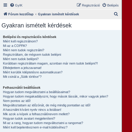
GyIK
Regisztráció
Belépés
K
Fórum kezdőlap
Gyakran ismételt kérdések
e
Gyakran ismételt kérdések
r
e
Belépési és regisztrációs kérdések
Miért kell regisztrálnom?
s
Mi az a COPPA?
é
Miért nem tudok regisztrálni?
Regisztráltam, de mégsem tudok belépni
s
Miért nem tudok belépni?
Korábban regisztráltam magam, azonban már nem tudok belépni?!
Elfelejtettem a jelszavamat!
Miért kerülök kiléptetésre automatikusan?
Mit csinál a „Sütik törlése”?
Felhasználói beállítások
Hogyan tudom megváltoztatni a beállításaimat?
Hogyan tudom megakadályozni, hogy mások lássák, mikor vagyok jelen?
Nem pontos az idő!
Megváltoztattam az időzónát, de még mindig pontatlan az idő!
A használni kívánt nyelv nincs a listában!
Mik azok a képek a felhasználónevem mellett?
Hogyan tudok avatart megjeleníteni?
Mi az a rang, hogyan tudom megváltoztatni a rangomat?
Miért kell bejelentkeznem e-mail küldéséhez?