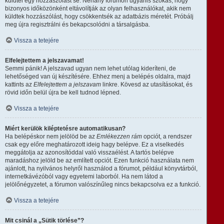
küldtél egy hozzászólást se. Néhány fórumon ugyanis szokás, hogy
bizonyos időközönként eltávolítják az olyan felhasználókat, akik nem
küldtek hozzászólást, hogy csökkentsék az adatbázis méretét. Próbálj
meg újra regisztrálni és bekapcsolódni a társalgásba.
Vissza a tetejére
Elfelejtettem a jelszavamat!
Semmi pánik! A jelszavad ugyan nem lehet utólag kideríteni, de
lehetőséged van új készítésére. Ehhez menj a belépés oldalra, majd
kattints az
Elfelejtettem a jelszavam
linkre. Kövesd az utasításokat, és
rövid időn belül újra be kell tudnod lépned.
Vissza a tetejére
Miért kerülök kiléptetésre automatikusan?
Ha belépéskor nem jelölöd be az
Emlékezzen rám
opciót, a rendszer
csak egy előre meghatározott ideig hagy belépve. Ez a viselkedés
meggátolja az azonosítóddal való visszaélést. A tartós belépve
maradáshoz jelöld be az említett opciót. Ezen funkció használata nem
ajánlott, ha nyilvános helyről használod a fórumot, például könyvtárból,
internetkávézóból vagy egyetemi laborból. Ha nem látod a
jelölőnégyzetet, a fórumon valószínűleg nincs bekapcsolva ez a funkció.
Vissza a tetejére
Mit csinál a „Sütik törlése”?