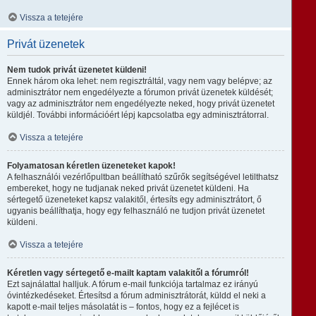
Vissza a tetejére
Privát üzenetek
Nem tudok privát üzenetet küldeni!
Ennek három oka lehet: nem regisztráltál, vagy nem vagy belépve; az
adminisztrátor nem engedélyezte a fórumon privát üzenetek küldését;
vagy az adminisztrátor nem engedélyezte neked, hogy privát üzenetet
küldjél. További információért lépj kapcsolatba egy adminisztrátorral.
Vissza a tetejére
Folyamatosan kéretlen üzeneteket kapok!
A felhasználói vezérlőpultban beállítható szűrők segítségével letilthatsz
embereket, hogy ne tudjanak neked privát üzenetet küldeni. Ha
sértegető üzeneteket kapsz valakitől, értesíts egy adminisztrátort, ő
ugyanis beállíthatja, hogy egy felhasználó ne tudjon privát üzenetet
küldeni.
Vissza a tetejére
Kéretlen vagy sértegető e-mailt kaptam valakitől a fórumról!
Ezt sajnálattal halljuk. A fórum e-mail funkciója tartalmaz ez irányú
óvintézkedéseket. Értesítsd a fórum adminisztrátorát, küldd el neki a
kapott e-mail teljes másolatát is – fontos, hogy ez a fejlécet is