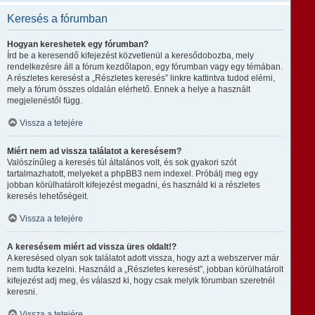
Keresés a fórumban
Hogyan kereshetek egy fórumban?
Írd be a keresendő kifejezést közvetlenül a keresődobozba, mely
rendelkezésre áll a fórum kezdőlapon, egy fórumban vagy egy témában.
A részletes keresést a „Részletes keresés” linkre kattintva tudod elérni,
mely a fórum összes oldalán elérhető. Ennek a helye a használt
megjelenéstől függ.
Vissza a tetejére
Miért nem ad vissza találatot a keresésem?
Valószínűleg a keresés túl általános volt, és sok gyakori szót
tartalmazhatott, melyeket a phpBB3 nem indexel. Próbálj meg egy
jobban körülhatárolt kifejezést megadni, és használd ki a részletes
keresés lehetőségeit.
Vissza a tetejére
A keresésem miért ad vissza üres oldalt!?
A keresésed olyan sok találatot adott vissza, hogy azt a webszerver már
nem tudta kezelni. Használd a „Részletes keresést”, jobban körülhatárolt
kifejezést adj meg, és válaszd ki, hogy csak melyik fórumban szeretnél
keresni.
Vissza a tetejére