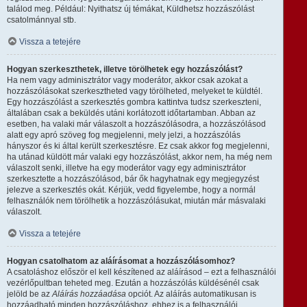
találod meg. Például: Nyithatsz új témákat, Küldhetsz hozzászólást
csatolmánnyal stb.
Vissza a tetejére
Hogyan szerkeszthetek, illetve törölhetek egy hozzászólást?
Ha nem vagy adminisztrátor vagy moderátor, akkor csak azokat a
hozzászólásokat szerkesztheted vagy törölheted, melyeket te küldtél.
Egy hozzászólást a szerkesztés gombra kattintva tudsz szerkeszteni,
általában csak a beküldés utáni korlátozott időtartamban. Abban az
esetben, ha valaki már válaszolt a hozzászólásodra, a hozzászólásod
alatt egy apró szöveg fog megjelenni, mely jelzi, a hozzászólás
hányszor és ki által került szerkesztésre. Ez csak akkor fog megjelenni,
ha utánad küldött már valaki egy hozzászólást, akkor nem, ha még nem
válaszolt senki, illetve ha egy moderátor vagy egy adminisztrátor
szerkesztette a hozzászólásod, bár ők hagyhatnak egy megjegyzést
jelezve a szerkesztés okát. Kérjük, vedd figyelembe, hogy a normál
felhasználók nem törölhetik a hozzászólásukat, miután már másvalaki
válaszolt.
Vissza a tetejére
Hogyan csatolhatom az aláírásomat a hozzászólásomhoz?
A csatoláshoz először el kell készítened az aláírásod – ezt a felhasználói
vezérlőpultban teheted meg. Ezután a hozzászólás küldésénél csak
jelöld be az
Aláírás hozzáadása
opciót. Az aláírás automatikusan is
hozzáadható minden hozzászóláshoz, ehhez is a felhasználói