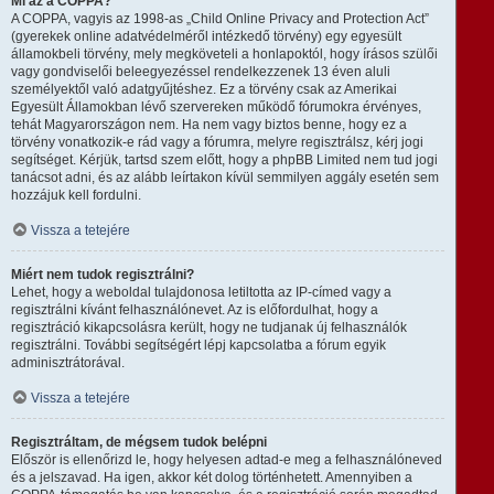
Mi az a COPPA?
A COPPA, vagyis az 1998-as „Child Online Privacy and Protection Act”
(gyerekek online adatvédelméről intézkedő törvény) egy egyesült
államokbeli törvény, mely megköveteli a honlapoktól, hogy írásos szülői
vagy gondviselői beleegyezéssel rendelkezzenek 13 éven aluli
személyektől való adatgyűjtéshez. Ez a törvény csak az Amerikai
Egyesült Államokban lévő szervereken működő fórumokra érvényes,
tehát Magyarországon nem. Ha nem vagy biztos benne, hogy ez a
törvény vonatkozik-e rád vagy a fórumra, melyre regisztrálsz, kérj jogi
segítséget. Kérjük, tartsd szem előtt, hogy a phpBB Limited nem tud jogi
tanácsot adni, és az alább leírtakon kívül semmilyen aggály esetén sem
hozzájuk kell fordulni.
Vissza a tetejére
Miért nem tudok regisztrálni?
Lehet, hogy a weboldal tulajdonosa letiltotta az IP-címed vagy a
regisztrálni kívánt felhasználónevet. Az is előfordulhat, hogy a
regisztráció kikapcsolásra került, hogy ne tudjanak új felhasználók
regisztrálni. További segítségért lépj kapcsolatba a fórum egyik
adminisztrátorával.
Vissza a tetejére
Regisztráltam, de mégsem tudok belépni
Először is ellenőrizd le, hogy helyesen adtad-e meg a felhasználóneved
és a jelszavad. Ha igen, akkor két dolog történhetett. Amennyiben a