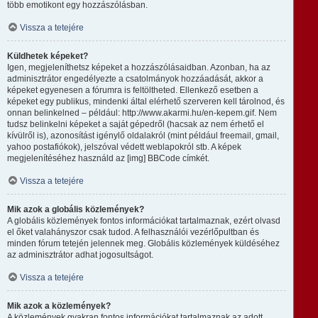
több emotikont egy hozzászólásban.
Vissza a tetejére
Küldhetek képeket?
Igen, megjeleníthetsz képeket a hozzászólásaidban. Azonban, ha az
adminisztrátor engedélyezte a csatolmányok hozzáadását, akkor a
képeket egyenesen a fórumra is feltöltheted. Ellenkező esetben a
képeket egy publikus, mindenki által elérhető szerveren kell tárolnod, és
onnan belinkelned – például: http://www.akarmi.hu/en-kepem.gif. Nem
tudsz belinkelni képeket a saját gépedről (hacsak az nem érhető el
kívülről is), azonosítást igénylő oldalakról (mint például freemail, gmail,
yahoo postafiókok), jelszóval védett weblapokról stb. A képek
megjelenítéséhez használd az [img] BBCode címkét.
Vissza a tetejére
Mik azok a globális közlemények?
A globális közlemények fontos információkat tartalmaznak, ezért olvasd
el őket valahányszor csak tudod. A felhasználói vezérlőpultban és
minden fórum tetején jelennek meg. Globális közlemények küldéséhez
az adminisztrátor adhat jogosultságot.
Vissza a tetejére
Mik azok a közlemények?
A közlemények gyakran fontos információkat tartalmaznak az adott