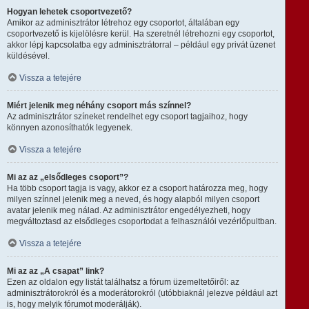
Hogyan lehetek csoportvezető?
Amikor az adminisztrátor létrehoz egy csoportot, általában egy
csoportvezető is kijelölésre kerül. Ha szeretnél létrehozni egy csoportot,
akkor lépj kapcsolatba egy adminisztrátorral – például egy privát üzenet
küldésével.
Vissza a tetejére
Miért jelenik meg néhány csoport más színnel?
Az adminisztrátor színeket rendelhet egy csoport tagjaihoz, hogy
könnyen azonosíthatók legyenek.
Vissza a tetejére
Mi az az „elsődleges csoport”?
Ha több csoport tagja is vagy, akkor ez a csoport határozza meg, hogy
milyen színnel jelenik meg a neved, és hogy alapból milyen csoport
avatar jelenik meg nálad. Az adminisztrátor engedélyezheti, hogy
megváltoztasd az elsődleges csoportodat a felhasználói vezérlőpultban.
Vissza a tetejére
Mi az az „A csapat” link?
Ezen az oldalon egy listát találhatsz a fórum üzemeltetőiről: az
adminisztrátorokról és a moderátorokról (utóbbiaknál jelezve például azt
is, hogy melyik fórumot moderálják).