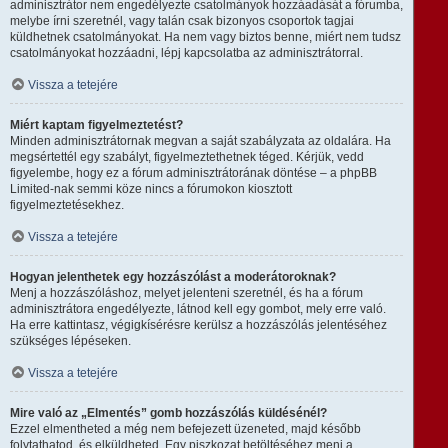
adminisztrátor nem engedélyezte csatolmányok hozzáadását a fórumba,
melybe írni szeretnél, vagy talán csak bizonyos csoportok tagjai
küldhetnek csatolmányokat. Ha nem vagy biztos benne, miért nem tudsz
csatolmányokat hozzáadni, lépj kapcsolatba az adminisztrátorral.
Vissza a tetejére
Miért kaptam figyelmeztetést?
Minden adminisztrátornak megvan a saját szabályzata az oldalára. Ha
megsértettél egy szabályt, figyelmeztethetnek téged. Kérjük, vedd
figyelembe, hogy ez a fórum adminisztrátorának döntése – a phpBB
Limited-nak semmi köze nincs a fórumokon kiosztott
figyelmeztetésekhez.
Vissza a tetejére
Hogyan jelenthetek egy hozzászólást a moderátoroknak?
Menj a hozzászóláshoz, melyet jelenteni szeretnél, és ha a fórum
adminisztrátora engedélyezte, látnod kell egy gombot, mely erre való.
Ha erre kattintasz, végigkísérésre kerülsz a hozzászólás jelentéséhez
szükséges lépéseken.
Vissza a tetejére
Mire való az „Elmentés” gomb hozzászólás küldésénél?
Ezzel elmentheted a még nem befejezett üzeneted, majd később
folytathatod, és elküldheted. Egy piszkozat betöltéséhez menj a