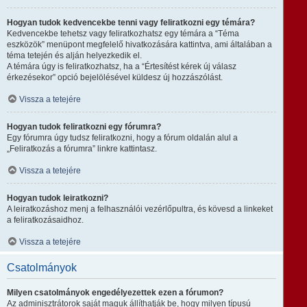
Hogyan tudok kedvencekbe tenni vagy feliratkozni egy témára?
Kedvencekbe tehetsz vagy feliratkozhatsz egy témára a “Téma
eszközök” menüpont megfelelő hivatkozására kattintva, ami általában a
téma tetején és alján helyezkedik el.
A témára úgy is feliratkozhatsz, ha a “Értesítést kérek új válasz
érkezésekor” opció bejelölésével küldesz új hozzászólást.
Vissza a tetejére
Hogyan tudok feliratkozni egy fórumra?
Egy fórumra úgy tudsz feliratkozni, hogy a fórum oldalán alul a
„Feliratkozás a fórumra” linkre kattintasz.
Vissza a tetejére
Hogyan tudok leiratkozni?
A leiratkozáshoz menj a felhasználói vezérlőpultra, és kövesd a linkeket
a feliratkozásaidhoz.
Vissza a tetejére
Csatolmányok
Milyen csatolmányok engedélyezettek ezen a fórumon?
Az adminisztrátorok saját maguk állíthatják be, hogy milyen típusú