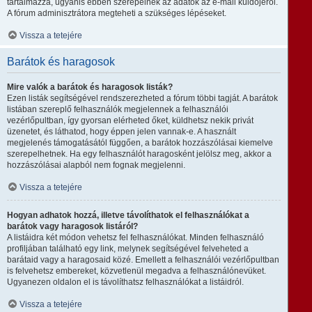
tartalmazza, ugyanis ebben szerepelnek az adatok az e-mail küldőjéről.
A fórum adminisztrátora megteheti a szükséges lépéseket.
Vissza a tetejére
Barátok és haragosok
Mire valók a barátok és haragosok listák?
Ezen listák segítségével rendszerezheted a fórum többi tagját. A barátok
listában szereplő felhasználók megjelennek a felhasználói
vezérlőpultban, így gyorsan elérheted őket, küldhetsz nekik privát
üzenetet, és láthatod, hogy éppen jelen vannak-e. A használt
megjelenés támogatásától függően, a barátok hozzászólásai kiemelve
szerepelhetnek. Ha egy felhasználót haragosként jelölsz meg, akkor a
hozzászólásai alapból nem fognak megjelenni.
Vissza a tetejére
Hogyan adhatok hozzá, illetve távolíthatok el felhasználókat a
barátok vagy haragosok listáról?
A listáidra két módon vehetsz fel felhasználókat. Minden felhasználó
profiljában található egy link, melynek segítségével felveheted a
barátaid vagy a haragosaid közé. Emellett a felhasználói vezérlőpultban
is felvehetsz embereket, közvetlenül megadva a felhasználónevüket.
Ugyanezen oldalon el is távolíthatsz felhasználókat a listáidról.
Vissza a tetejére