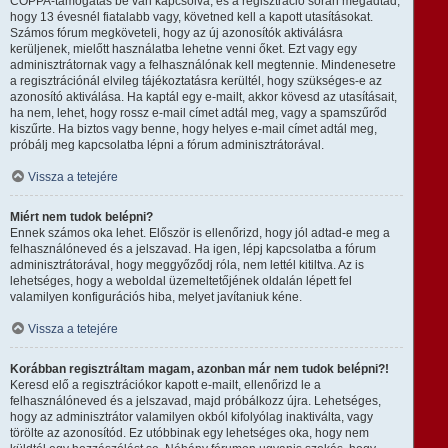
COPPA-támogatás be van kapcsolva, és a regisztráció során megadtad,
hogy 13 évesnél fiatalabb vagy, követned kell a kapott utasításokat.
Számos fórum megköveteli, hogy az új azonosítók aktiválásra
kerüljenek, mielőtt használatba lehetne venni őket. Ezt vagy egy
adminisztrátornak vagy a felhasználónak kell megtennie. Mindenesetre
a regisztrációnál elvileg tájékoztatásra kerültél, hogy szükséges-e az
azonosító aktiválása. Ha kaptál egy e-mailt, akkor kövesd az utasításait,
ha nem, lehet, hogy rossz e-mail címet adtál meg, vagy a spamszűrőd
kiszűrte. Ha biztos vagy benne, hogy helyes e-mail címet adtál meg,
próbálj meg kapcsolatba lépni a fórum adminisztrátorával.
Vissza a tetejére
Miért nem tudok belépni?
Ennek számos oka lehet. Először is ellenőrizd, hogy jól adtad-e meg a
felhasználóneved és a jelszavad. Ha igen, lépj kapcsolatba a fórum
adminisztrátorával, hogy meggyőződj róla, nem lettél kitiltva. Az is
lehetséges, hogy a weboldal üzemeltetőjének oldalán lépett fel
valamilyen konfigurációs hiba, melyet javítaniuk kéne.
Vissza a tetejére
Korábban regisztráltam magam, azonban már nem tudok belépni?!
Keresd elő a regisztrációkor kapott e-mailt, ellenőrizd le a
felhasználóneved és a jelszavad, majd próbálkozz újra. Lehetséges,
hogy az adminisztrátor valamilyen okból kifolyólag inaktiválta, vagy
törölte az azonosítód. Ez utóbbinak egy lehetséges oka, hogy nem