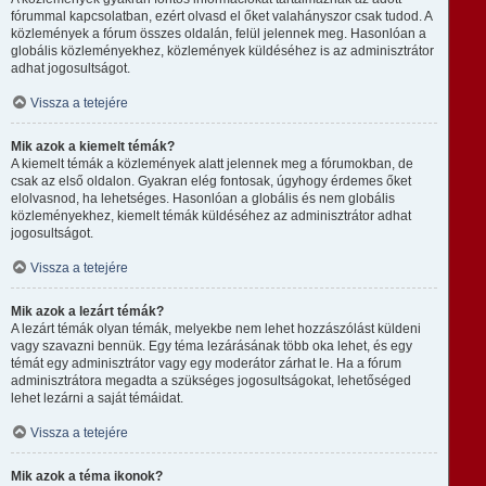
fórummal kapcsolatban, ezért olvasd el őket valahányszor csak tudod. A
közlemények a fórum összes oldalán, felül jelennek meg. Hasonlóan a
globális közleményekhez, közlemények küldéséhez is az adminisztrátor
adhat jogosultságot.
Vissza a tetejére
Mik azok a kiemelt témák?
A kiemelt témák a közlemények alatt jelennek meg a fórumokban, de
csak az első oldalon. Gyakran elég fontosak, úgyhogy érdemes őket
elolvasnod, ha lehetséges. Hasonlóan a globális és nem globális
közleményekhez, kiemelt témák küldéséhez az adminisztrátor adhat
jogosultságot.
Vissza a tetejére
Mik azok a lezárt témák?
A lezárt témák olyan témák, melyekbe nem lehet hozzászólást küldeni
vagy szavazni bennük. Egy téma lezárásának több oka lehet, és egy
témát egy adminisztrátor vagy egy moderátor zárhat le. Ha a fórum
adminisztrátora megadta a szükséges jogosultságokat, lehetőséged
lehet lezárni a saját témáidat.
Vissza a tetejére
Mik azok a téma ikonok?