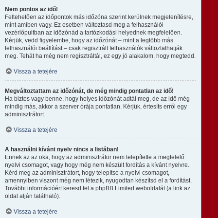
Nem pontos az idő!
Feltehetően az időpontok más időzóna szerint kerülnek megjelenítésre,
mint amiben vagy. Ez esetben változtasd meg a felhasználói
vezérlőpultban az időzónád a tartózkodási helyednek megfelelően.
Kérjük, vedd figyelembe, hogy az időzónát – mint a legtöbb más
felhasználói beállítást – csak regisztrált felhasználók változtathatják
meg. Tehát ha még nem regisztráltál, ez egy jó alakalom, hogy megtedd.
Vissza a tetejére
Megváltoztattam az időzónát, de még mindig pontatlan az idő!
Ha biztos vagy benne, hogy helyes időzónát adtál meg, de az idő még
mindig más, akkor a szerver órája pontatlan. Kérjük, értesíts erről egy
adminisztrátort.
Vissza a tetejére
A használni kívánt nyelv nincs a listában!
Ennek az az oka, hogy az adminisztrátor nem telepítette a megfelelő
nyelvi csomagot, vagy hogy még nem készült fordítás a kívánt nyelvre.
Kérd meg az adminisztrátort, hogy telepítse a nyelvi csomagot,
amennyiben viszont még nem létezik, nyugodtan készítsd el a fordítást.
További információért keresd fel a phpBB Limited weboldalát (a link az
oldal alján található).
Vissza a tetejére