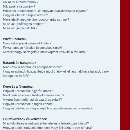
Kik azok a moderátorok?
Mik azok a csoportok?
Hol látom a csoportokat, és hogyan csatlakozhatok egyhez?
Hogyan lehetek csoportvezető?
Miért jelenik meg néhány csoport más színnel?
Mi az az „elsődleges csoport”?
Mi az az „A csapat” link?
Privát üzenetek
Nem tudok privát üzenetet küldeni!
Folyamatosan kéretlen üzeneteket kapok!
Kéretlen vagy sértegető e-mailt kaptam valakitől a fórumról!
Barátok és haragosok
Mire valók a barátok és haragosok listák?
Hogyan adhatok hozzá, illetve távolíthatok el felhasználókat a barátok vagy
haragosok listáról?
Keresés a fórumban
Hogyan kereshetek egy fórumban?
Miért nem ad vissza találatot a keresésem?
A keresésem miért ad vissza üres oldalt!?
Hogyan kereshetek a tagok között?
Hogyan találhatom meg a saját hozzászólásaimat és témáimat?
Feliratkozások és kedvencek
Mi a különbség a kedvencekbe tétel és a feliratkozás között?
Hogyan tudok kedvencekbe tenni vagy feliratkozni egy témára?