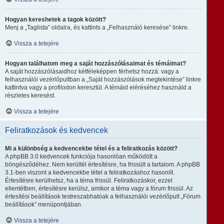
Hogyan kereshetek a tagok között?
Menj a „Taglista” oldalra, és kattints a „Felhasználó keresése” linkre.
Vissza a tetejére
Hogyan találhatom meg a saját hozzászólásaimat és témáimat?
A saját hozzászólásaidhoz kétféleképpen férhetsz hozzá: vagy a
felhasználói vezérlőpultban a „Saját hozzászólások megtekintése” linkre
kattintva vagy a profilodon keresztül. A témáid eléréséhez használd a
részletes keresést.
Vissza a tetejére
Feliratkozások és kedvencek
Mi a különbség a kedvencekbe tétel és a feliratkozás között?
A phpBB 3.0 kedvencek funkciója hasonlóan működött a
böngésződéhez. Nem kerültél értesítésre, ha frissült a tartalom. A phpBB
3.1-ben viszont a kedvencekbe tétel a feliratkozáshoz hasonlít.
Értesítésre kerülhetsz, ha a téma frissül. Feliratkozáskor, ezzel
ellentétben, értesítésre kerülsz, amikor a téma vagy a fórum frissül. Az
értesítési beállítások testreszabhatóak a felhasználói vezérlőpult „Fórum
beállítások” menüpontjában.
Vissza a tetejére