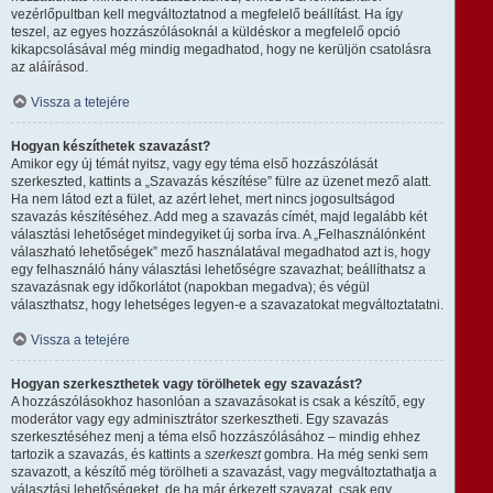
vezérlőpultban kell megváltoztatnod a megfelelő beállítást. Ha így
teszel, az egyes hozzászólásoknál a küldéskor a megfelelő opció
kikapcsolásával még mindig megadhatod, hogy ne kerüljön csatolásra
az aláírásod.
Vissza a tetejére
Hogyan készíthetek szavazást?
Amikor egy új témát nyitsz, vagy egy téma első hozzászólását
szerkeszted, kattints a „Szavazás készítése” fülre az üzenet mező alatt.
Ha nem látod ezt a fület, az azért lehet, mert nincs jogosultságod
szavazás készítéséhez. Add meg a szavazás címét, majd legalább két
választási lehetőséget mindegyiket új sorba írva. A „Felhasználónként
válaszható lehetőségek” mező használatával megadhatod azt is, hogy
egy felhasználó hány választási lehetőségre szavazhat; beállíthatsz a
szavazásnak egy időkorlátot (napokban megadva); és végül
választhatsz, hogy lehetséges legyen-e a szavazatokat megváltoztatatni.
Vissza a tetejére
Hogyan szerkeszthetek vagy törölhetek egy szavazást?
A hozzászólásokhoz hasonlóan a szavazásokat is csak a készítő, egy
moderátor vagy egy adminisztrátor szerkesztheti. Egy szavazás
szerkesztéséhez menj a téma első hozzászólásához – mindig ehhez
tartozik a szavazás, és kattints a
szerkeszt
gombra. Ha még senki sem
szavazott, a készítő még törölheti a szavazást, vagy megváltoztathatja a
választási lehetőségeket, de ha már érkezett szavazat, csak egy