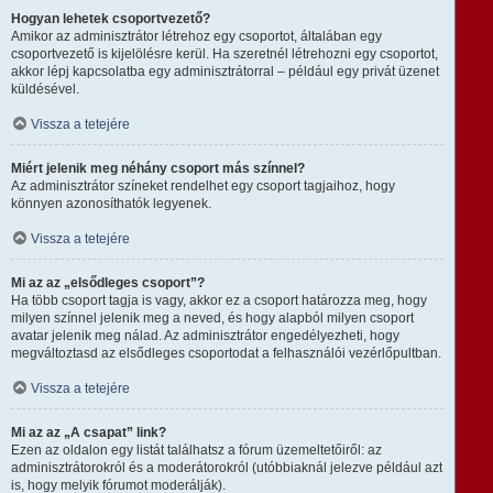
Hogyan lehetek csoportvezető?
Amikor az adminisztrátor létrehoz egy csoportot, általában egy
csoportvezető is kijelölésre kerül. Ha szeretnél létrehozni egy csoportot,
akkor lépj kapcsolatba egy adminisztrátorral – például egy privát üzenet
küldésével.
Vissza a tetejére
Miért jelenik meg néhány csoport más színnel?
Az adminisztrátor színeket rendelhet egy csoport tagjaihoz, hogy
könnyen azonosíthatók legyenek.
Vissza a tetejére
Mi az az „elsődleges csoport”?
Ha több csoport tagja is vagy, akkor ez a csoport határozza meg, hogy
milyen színnel jelenik meg a neved, és hogy alapból milyen csoport
avatar jelenik meg nálad. Az adminisztrátor engedélyezheti, hogy
megváltoztasd az elsődleges csoportodat a felhasználói vezérlőpultban.
Vissza a tetejére
Mi az az „A csapat” link?
Ezen az oldalon egy listát találhatsz a fórum üzemeltetőiről: az
adminisztrátorokról és a moderátorokról (utóbbiaknál jelezve például azt
is, hogy melyik fórumot moderálják).