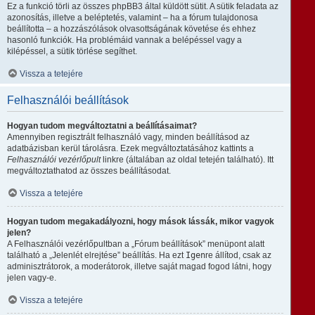
Ez a funkció törli az összes phpBB3 által küldött sütit. A sütik feladata az
azonosítás, illetve a beléptetés, valamint – ha a fórum tulajdonosa
beállította – a hozzászólások olvasottságának követése és ehhez
hasonló funkciók. Ha problémáid vannak a belépéssel vagy a
kilépéssel, a sütik törlése segíthet.
Vissza a tetejére
Felhasználói beállítások
Hogyan tudom megváltoztatni a beállításaimat?
Amennyiben regisztrált felhasználó vagy, minden beállításod az
adatbázisban kerül tárolásra. Ezek megváltoztatásához kattints a
Felhasználói vezérlőpult
linkre (általában az oldal tetején található). Itt
megváltoztathatod az összes beállításodat.
Vissza a tetejére
Hogyan tudom megakadályozni, hogy mások lássák, mikor vagyok
jelen?
A Felhasználói vezérlőpultban a „Fórum beállítások” menüpont alatt
található a „Jelenlét elrejtése” beállítás. Ha ezt
Igen
re állítod, csak az
adminisztrátorok, a moderátorok, illetve saját magad fogod látni, hogy
jelen vagy-e.
Vissza a tetejére