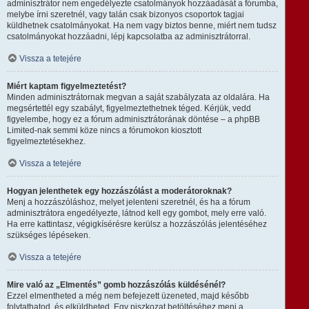
adminisztrátor nem engedélyezte csatolmányok hozzáadását a fórumba,
melybe írni szeretnél, vagy talán csak bizonyos csoportok tagjai
küldhetnek csatolmányokat. Ha nem vagy biztos benne, miért nem tudsz
csatolmányokat hozzáadni, lépj kapcsolatba az adminisztrátorral.
Vissza a tetejére
Miért kaptam figyelmeztetést?
Minden adminisztrátornak megvan a saját szabályzata az oldalára. Ha
megsértettél egy szabályt, figyelmeztethetnek téged. Kérjük, vedd
figyelembe, hogy ez a fórum adminisztrátorának döntése – a phpBB
Limited-nak semmi köze nincs a fórumokon kiosztott
figyelmeztetésekhez.
Vissza a tetejére
Hogyan jelenthetek egy hozzászólást a moderátoroknak?
Menj a hozzászóláshoz, melyet jelenteni szeretnél, és ha a fórum
adminisztrátora engedélyezte, látnod kell egy gombot, mely erre való.
Ha erre kattintasz, végigkísérésre kerülsz a hozzászólás jelentéséhez
szükséges lépéseken.
Vissza a tetejére
Mire való az „Elmentés” gomb hozzászólás küldésénél?
Ezzel elmentheted a még nem befejezett üzeneted, majd később
folytathatod, és elküldheted. Egy piszkozat betöltéséhez menj a