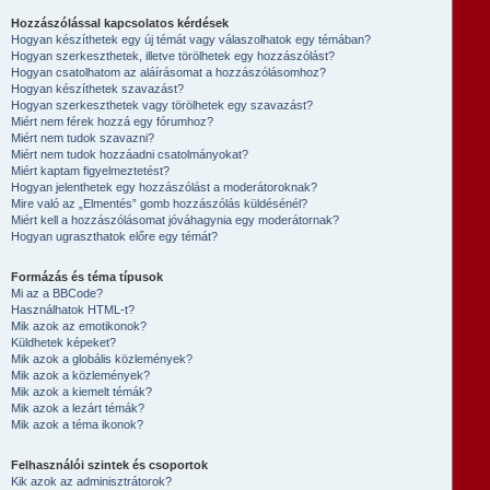
Hozzászólással kapcsolatos kérdések
Hogyan készíthetek egy új témát vagy válaszolhatok egy témában?
Hogyan szerkeszthetek, illetve törölhetek egy hozzászólást?
Hogyan csatolhatom az aláírásomat a hozzászólásomhoz?
Hogyan készíthetek szavazást?
Hogyan szerkeszthetek vagy törölhetek egy szavazást?
Miért nem férek hozzá egy fórumhoz?
Miért nem tudok szavazni?
Miért nem tudok hozzáadni csatolmányokat?
Miért kaptam figyelmeztetést?
Hogyan jelenthetek egy hozzászólást a moderátoroknak?
Mire való az „Elmentés” gomb hozzászólás küldésénél?
Miért kell a hozzászólásomat jóváhagynia egy moderátornak?
Hogyan ugraszthatok előre egy témát?
Formázás és téma típusok
Mi az a BBCode?
Használhatok HTML-t?
Mik azok az emotikonok?
Küldhetek képeket?
Mik azok a globális közlemények?
Mik azok a közlemények?
Mik azok a kiemelt témák?
Mik azok a lezárt témák?
Mik azok a téma ikonok?
Felhasználói szintek és csoportok
Kik azok az adminisztrátorok?