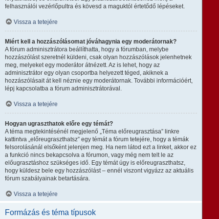
felhasználói vezérlőpultra és kövesd a maguktól értetődő lépéseket.
Vissza a tetejére
Miért kell a hozzászólásomat jóváhagynia egy moderátornak?
A fórum adminisztrátora beállíthatta, hogy a fórumban, melybe
hozzászólást szeretnél küldeni, csak olyan hozzászólások jelenhetnek
meg, melyeket egy moderátor átnézett. Az is lehet, hogy az
adminisztrátor egy olyan csoportba helyezett téged, akiknek a
hozzászólásait át kell néznie egy moderátornak. További információért,
lépj kapcsolatba a fórum adminisztrátorával.
Vissza a tetejére
Hogyan ugraszthatok előre egy témát?
A téma megtekintésénél megjelenő „Téma előreugrasztása” linkre
kattintva „előreugraszthatsz” egy témát a fórum tetejére, hogy a témák
felsorolásánál elsőként jelenjen meg. Ha nem látod ezt a linket, akkor ez
a funkció nincs bekapcsolva a fórumon, vagy még nem telt le az
előugrasztáshoz szükséges idő. Egy témát úgy is előreugraszthatsz,
hogy küldesz bele egy hozzászólást – ennél viszont vigyázz az aktuális
fórum szabályainak betartására.
Vissza a tetejére
Formázás és téma típusok