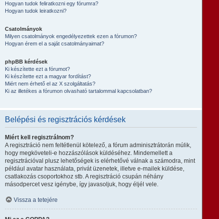
Hogyan tudok feliratkozni egy fórumra?
Hogyan tudok leiratkozni?
Csatolmányok
Milyen csatolmányok engedélyezettek ezen a fórumon?
Hogyan érem el a saját csatolmányaimat?
phpBB kérdések
Ki készítette ezt a fórumot?
Ki készítette ezt a magyar fordítást?
Miért nem érhető el az X szolgáltatás?
Ki az illetékes a fórumon olvasható tartalommal kapcsolatban?
Belépési és regisztrációs kérdések
Miért kell regisztrálnom?
A regisztráció nem feltétlenül kötelező, a fórum adminisztrátorán múlik,
hogy megköveteli-e hozzászólások küldéséhez. Mindemellett a
regisztrációval plusz lehetőségek is elérhetővé válnak a számodra, mint
például avatar használata, privát üzenetek, illetve e-mailek küldése,
csatlakozás csoportokhoz stb. A regisztráció csupán néhány
másodpercet vesz igénybe, így javasoljuk, hogy éljél vele.
Vissza a tetejére