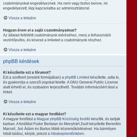
csatolmányokat engedélyeznek. Ha nem vagy biztos benne, mi
engedélyezett, lépj kapcsolatba az adminisztrátorral.
Vissza a tetejére
Hogyan érem el a saját csatolmányaimat?
Az általad feltöltött csatolmányok eléréséhez, menj a felhasználói
vezérlőpultra, és kövesd a linkeket a csatolmányok részhez.
Vissza a tetejére
phpBB kérdések
Ki készítette ezt a fórumot?
Ezt a szoftvert (eredeti formájában) a
phpBB Limited
készítette, adta ki,
és gyakorolja a szerzői jogokat felette. A GNU General Public License
alatt érhető el, és szabadon terjeszthető. További információért lásd a
linket.
Vissza a tetejére
Ki készítette ezt a magyar fordítást?
A magyar fordítást a
Magyar phpBB Közösség
fordító
készítik, és tartják
karban. A fordítást Fodor Bertalan és Menyhárt Zsolt készítette Berentés
Marcell, Joó Ádám és Bartus Máté közreműködésével. Ha bármilyen
hibát találsz, kérjük, jelezd a
hibabejelentőnkben
.