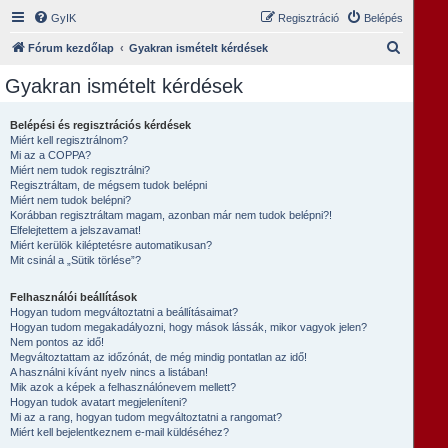
GyIK
Regisztráció
Belépés
K
Fórum kezdőlap
Gyakran ismételt kérdések
e
Gyakran ismételt kérdések
r
e
Belépési és regisztrációs kérdések
Miért kell regisztrálnom?
s
Mi az a COPPA?
é
Miért nem tudok regisztrálni?
Regisztráltam, de mégsem tudok belépni
s
Miért nem tudok belépni?
Korábban regisztráltam magam, azonban már nem tudok belépni?!
Elfelejtettem a jelszavamat!
Miért kerülök kiléptetésre automatikusan?
Mit csinál a „Sütik törlése”?
Felhasználói beállítások
Hogyan tudom megváltoztatni a beállításaimat?
Hogyan tudom megakadályozni, hogy mások lássák, mikor vagyok jelen?
Nem pontos az idő!
Megváltoztattam az időzónát, de még mindig pontatlan az idő!
A használni kívánt nyelv nincs a listában!
Mik azok a képek a felhasználónevem mellett?
Hogyan tudok avatart megjeleníteni?
Mi az a rang, hogyan tudom megváltoztatni a rangomat?
Miért kell bejelentkeznem e-mail küldéséhez?