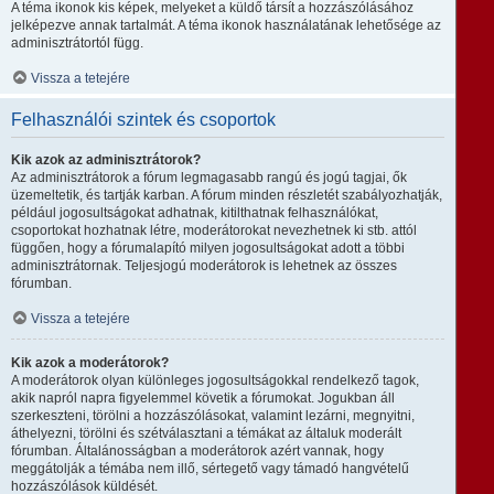
A téma ikonok kis képek, melyeket a küldő társít a hozzászólásához
jelképezve annak tartalmát. A téma ikonok használatának lehetősége az
adminisztrátortól függ.
Vissza a tetejére
Felhasználói szintek és csoportok
Kik azok az adminisztrátorok?
Az adminisztrátorok a fórum legmagasabb rangú és jogú tagjai, ők
üzemeltetik, és tartják karban. A fórum minden részletét szabályozhatják,
például jogosultságokat adhatnak, kitilthatnak felhasználókat,
csoportokat hozhatnak létre, moderátorokat nevezhetnek ki stb. attól
függően, hogy a fórumalapító milyen jogosultságokat adott a többi
adminisztrátornak. Teljesjogú moderátorok is lehetnek az összes
fórumban.
Vissza a tetejére
Kik azok a moderátorok?
A moderátorok olyan különleges jogosultságokkal rendelkező tagok,
akik napról napra figyelemmel követik a fórumokat. Jogukban áll
szerkeszteni, törölni a hozzászólásokat, valamint lezárni, megnyitni,
áthelyezni, törölni és szétválasztani a témákat az általuk moderált
fórumban. Általánosságban a moderátorok azért vannak, hogy
meggátolják a témába nem illő, sértegető vagy támadó hangvételű
hozzászólások küldését.