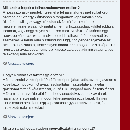
Mik azok a képek a felhasználónevem mellett?
A hozzászólások megtekintésénél a felhasználónév mellett két kép
szerepelhet. Az egyik általában a rangodhoz kapcsolódik (ezek
általában csillagok vagy más elemek formájában kerülnek
megjelenítésre, a számuk mutatja mennyi hozzászólást küldtél eddig a
fórumon, vagy hogy milyen státuszod van). A másik – általában egy
nagyobb kép – az avatar, mely a legtöbb felhasználónak egyedi és
személyes. A fórum adminisztrátorától függ, hogy engedélyezett-e az
avatarok használata, illetve milyen módot lehet megadni ezt a képet. Ha
nem tudsz avatart beállítani, lépj kapcsolatba egy adminisztrátorral, és
tájékozódj nála az okokról.
Vissza a tetejére
Hogyan tudok avatart megjeleníteni?
A felhasználói vezérlőpult “Profil” menüpontjában adhatsz meg avatart a
következő módokon: Gravatar szolgáltatás használatával, avatar
galériából történő választással, külső URL megadásával és feltöltéssel.
A fórum adminisztrátorától függ, hogy engedélyezett-e az avatarok
használta, illetve milyen módon lehet megadni ezt a képet. Ha nem
tudsz avatart beállítani, lépj kapcsolatba egy adminisztrátorral, és
tájékozódj nála az okokról.
Vissza a tetejére
Mi az a rang, hogyan tudom megváltoztatni a rangomat?