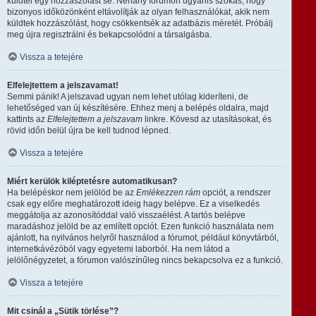
küldtél egy hozzászólást se. Néhány fórumon ugyanis szokás, hogy
bizonyos időközönként eltávolítják az olyan felhasználókat, akik nem
küldtek hozzászólást, hogy csökkentsék az adatbázis méretét. Próbálj
meg újra regisztrálni és bekapcsolódni a társalgásba.
Vissza a tetejére
Elfelejtettem a jelszavamat!
Semmi pánik! A jelszavad ugyan nem lehet utólag kideríteni, de
lehetőséged van új készítésére. Ehhez menj a belépés oldalra, majd
kattints az
Elfelejtettem a jelszavam
linkre. Kövesd az utasításokat, és
rövid időn belül újra be kell tudnod lépned.
Vissza a tetejére
Miért kerülök kiléptetésre automatikusan?
Ha belépéskor nem jelölöd be az
Emlékezzen rám
opciót, a rendszer
csak egy előre meghatározott ideig hagy belépve. Ez a viselkedés
meggátolja az azonosítóddal való visszaélést. A tartós belépve
maradáshoz jelöld be az említett opciót. Ezen funkció használata nem
ajánlott, ha nyilvános helyről használod a fórumot, például könyvtárból,
internetkávézóból vagy egyetemi laborból. Ha nem látod a
jelölőnégyzetet, a fórumon valószínűleg nincs bekapcsolva ez a funkció.
Vissza a tetejére
Mit csinál a „Sütik törlése”?