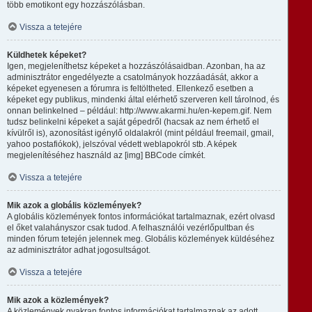
több emotikont egy hozzászólásban.
Vissza a tetejére
Küldhetek képeket?
Igen, megjeleníthetsz képeket a hozzászólásaidban. Azonban, ha az
adminisztrátor engedélyezte a csatolmányok hozzáadását, akkor a
képeket egyenesen a fórumra is feltöltheted. Ellenkező esetben a
képeket egy publikus, mindenki által elérhető szerveren kell tárolnod, és
onnan belinkelned – például: http://www.akarmi.hu/en-kepem.gif. Nem
tudsz belinkelni képeket a saját gépedről (hacsak az nem érhető el
kívülről is), azonosítást igénylő oldalakról (mint például freemail, gmail,
yahoo postafiókok), jelszóval védett weblapokról stb. A képek
megjelenítéséhez használd az [img] BBCode címkét.
Vissza a tetejére
Mik azok a globális közlemények?
A globális közlemények fontos információkat tartalmaznak, ezért olvasd
el őket valahányszor csak tudod. A felhasználói vezérlőpultban és
minden fórum tetején jelennek meg. Globális közlemények küldéséhez
az adminisztrátor adhat jogosultságot.
Vissza a tetejére
Mik azok a közlemények?
A közlemények gyakran fontos információkat tartalmaznak az adott