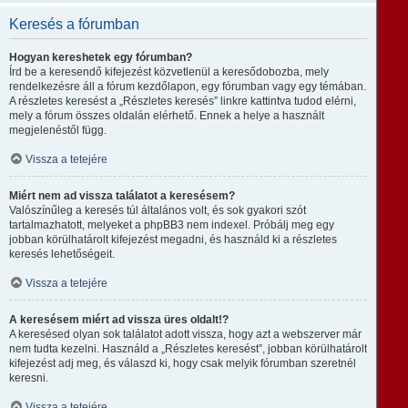
Keresés a fórumban
Hogyan kereshetek egy fórumban?
Írd be a keresendő kifejezést közvetlenül a keresődobozba, mely
rendelkezésre áll a fórum kezdőlapon, egy fórumban vagy egy témában.
A részletes keresést a „Részletes keresés” linkre kattintva tudod elérni,
mely a fórum összes oldalán elérhető. Ennek a helye a használt
megjelenéstől függ.
Vissza a tetejére
Miért nem ad vissza találatot a keresésem?
Valószínűleg a keresés túl általános volt, és sok gyakori szót
tartalmazhatott, melyeket a phpBB3 nem indexel. Próbálj meg egy
jobban körülhatárolt kifejezést megadni, és használd ki a részletes
keresés lehetőségeit.
Vissza a tetejére
A keresésem miért ad vissza üres oldalt!?
A keresésed olyan sok találatot adott vissza, hogy azt a webszerver már
nem tudta kezelni. Használd a „Részletes keresést”, jobban körülhatárolt
kifejezést adj meg, és válaszd ki, hogy csak melyik fórumban szeretnél
keresni.
Vissza a tetejére