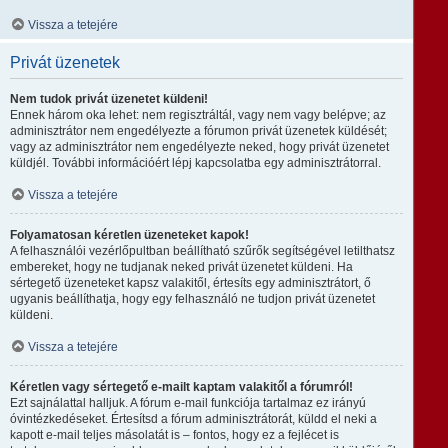
Vissza a tetejére
Privát üzenetek
Nem tudok privát üzenetet küldeni!
Ennek három oka lehet: nem regisztráltál, vagy nem vagy belépve; az
adminisztrátor nem engedélyezte a fórumon privát üzenetek küldését;
vagy az adminisztrátor nem engedélyezte neked, hogy privát üzenetet
küldjél. További információért lépj kapcsolatba egy adminisztrátorral.
Vissza a tetejére
Folyamatosan kéretlen üzeneteket kapok!
A felhasználói vezérlőpultban beállítható szűrők segítségével letilthatsz
embereket, hogy ne tudjanak neked privát üzenetet küldeni. Ha
sértegető üzeneteket kapsz valakitől, értesíts egy adminisztrátort, ő
ugyanis beállíthatja, hogy egy felhasználó ne tudjon privát üzenetet
küldeni.
Vissza a tetejére
Kéretlen vagy sértegető e-mailt kaptam valakitől a fórumról!
Ezt sajnálattal halljuk. A fórum e-mail funkciója tartalmaz ez irányú
óvintézkedéseket. Értesítsd a fórum adminisztrátorát, küldd el neki a
kapott e-mail teljes másolatát is – fontos, hogy ez a fejlécet is