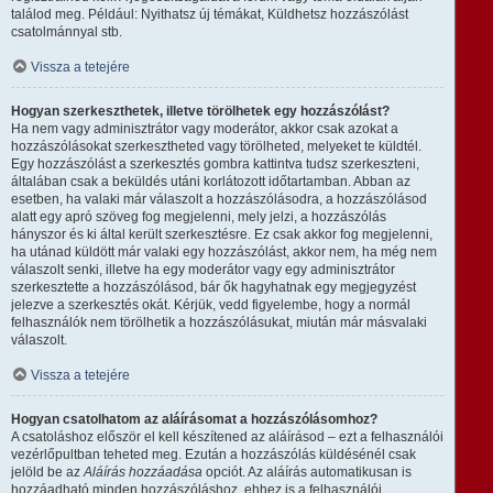
találod meg. Például: Nyithatsz új témákat, Küldhetsz hozzászólást
csatolmánnyal stb.
Vissza a tetejére
Hogyan szerkeszthetek, illetve törölhetek egy hozzászólást?
Ha nem vagy adminisztrátor vagy moderátor, akkor csak azokat a
hozzászólásokat szerkesztheted vagy törölheted, melyeket te küldtél.
Egy hozzászólást a szerkesztés gombra kattintva tudsz szerkeszteni,
általában csak a beküldés utáni korlátozott időtartamban. Abban az
esetben, ha valaki már válaszolt a hozzászólásodra, a hozzászólásod
alatt egy apró szöveg fog megjelenni, mely jelzi, a hozzászólás
hányszor és ki által került szerkesztésre. Ez csak akkor fog megjelenni,
ha utánad küldött már valaki egy hozzászólást, akkor nem, ha még nem
válaszolt senki, illetve ha egy moderátor vagy egy adminisztrátor
szerkesztette a hozzászólásod, bár ők hagyhatnak egy megjegyzést
jelezve a szerkesztés okát. Kérjük, vedd figyelembe, hogy a normál
felhasználók nem törölhetik a hozzászólásukat, miután már másvalaki
válaszolt.
Vissza a tetejére
Hogyan csatolhatom az aláírásomat a hozzászólásomhoz?
A csatoláshoz először el kell készítened az aláírásod – ezt a felhasználói
vezérlőpultban teheted meg. Ezután a hozzászólás küldésénél csak
jelöld be az
Aláírás hozzáadása
opciót. Az aláírás automatikusan is
hozzáadható minden hozzászóláshoz, ehhez is a felhasználói