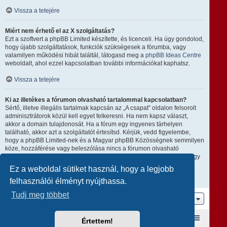
Vissza a tetejére
Miért nem érhető el az X szolgáltatás?
Ezt a szoftvert a phpBB Limited készítette, és licenceli. Ha úgy gondolod,
hogy újabb szolgáltatások, funkciók szükségesek a fórumba, vagy
valamilyen működési hibát találtál, látogasd meg a
phpBB Ideas Centre
weboldalt, ahol ezzel kapcsolatban további információkat kaphatsz.
Vissza a tetejére
Ki az illetékes a fórumon olvasható tartalommal kapcsolatban?
Sértő, illetve illegális tartalmak kapcsán az „A csapat” oldalon felsorolt
adminisztrátorok közül kell egyet felkeresni. Ha nem kapsz választ,
akkor a domain tulajdonosát. Ha a fórum egy ingyenes tárhelyen
található, akkor azt a szolgáltatót értesítsd. Kérjük, vedd figyelembe,
hogy a phpBB Limited-nek és a Magyar phpBB Közösségnek semmilyen
köze, hozzáférése vagy beleszólása nincs a fórumon olvasható
tartalomhoz, ezért nem tehető semmilyen módon felelőssé amiatt, hogy
ki mire használja ezt a fórumot.
Ez a weboldal sütiket használ, hogy a legjobb
felhasználói élményt nyújthassa.
Vissza a tetejére
Tudj meg többet
Ugrás
Fórum kezdőlap
A csapat
Taglista
Értettem!