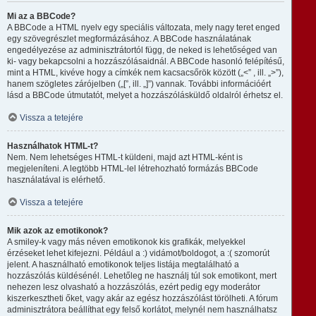
Mi az a BBCode?
A BBCode a HTML nyelv egy speciális változata, mely nagy teret enged
egy szövegrészlet megformázásához. A BBCode használatának
engedélyezése az adminisztrátortól függ, de neked is lehetőséged van
ki- vagy bekapcsolni a hozzászólásaidnál. A BBCode hasonló felépítésű,
mint a HTML, kivéve hogy a címkék nem kacsacsőrök között („<” , ill. „>”),
hanem szögletes zárójelben („[”, ill. „]”) vannak. További információért
lásd a BBCode útmutatót, melyet a hozzászólásküldő oldalról érhetsz el.
Vissza a tetejére
Használhatok HTML-t?
Nem. Nem lehetséges HTML-t küldeni, majd azt HTML-ként is
megjeleníteni. A legtöbb HTML-lel létrehozható formázás BBCode
használatával is elérhető.
Vissza a tetejére
Mik azok az emotikonok?
A smiley-k vagy más néven emotikonok kis grafikák, melyekkel
érzéseket lehet kifejezni. Például a :) vidámot/boldogot, a :( szomorút
jelent. A használható emotikonok teljes listája megtalálható a
hozzászólás küldésénél. Lehetőleg ne használj túl sok emotikont, mert
nehezen lesz olvasható a hozzászólás, ezért pedig egy moderátor
kiszerkesztheti őket, vagy akár az egész hozzászólást törölheti. A fórum
adminisztrátora beállíthat egy felső korlátot, melynél nem használhatsz