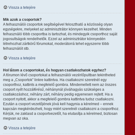
Vissza a tetejére
Mik azok a csoportok?
A felhasználói csoportok segítségével felosztható a közösség olyan
egységekre, melyeket az adminisztrátor könnyen kezelhet. Minden
felhasználó több csoportba is tartozhat, és mindegyik csoporthoz saját
jogosultságok rendelhetők. Ezzel az adminisztrátor könnyedén
létrehozhat zártkörű fórumokat, moderátorrá tehet egyszerre több
felhasználót stb.
Vissza a tetejére
Hol látom a csoportokat, és hogyan csatlakozhatok egyhez?
A fórumon lévő csoportokat a felhasználói vezérlőpultban tekintheted
meg a „Csoportok” linkre kattintva. Ha csatlakozni szeretnél egy
csoporthoz, kattints a megfelelő gombra. Mindemellett nem az összes
csoport
nyílt hozzáférésű
, néhánynál jóváhagyás szükséges a
csatlakozáshoz, néhány zárt, néhány pedig egyenesen rejtett. Ha a
csoport nyitott, akkor a megfelelő gombra kattintva tudsz csatlakozni.
Ezután a csoport vezetőjének jóvá kell hagynia a kérelmed – ennek
kapcsán megkérdezheti, hogy miért szeretnél csatlakozni a csoporthoz.
Kérjük, ne zaklasd a csoportvezetőt, ha elutasítja a kérelmed, biztosan
megvan az oka.
Vissza a tetejére