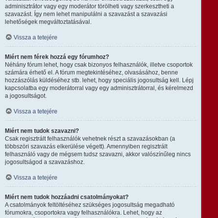
adminisztrátor vagy egy moderátor törölheti vagy szerkesztheti a
szavazást. Így nem lehet manipulálni a szavazást a szavazási
lehetőségek megváltoztatásával.
Vissza a tetejére
Miért nem férek hozzá egy fórumhoz?
Néhány fórum lehet, hogy csak bizonyos felhasználók, illetve csoportok
számára érhető el. A fórum megtekintéséhez, olvasásához, benne
hozzászólás küldéséhez stb. lehet, hogy speciális jogosultság kell. Lépj
kapcsolatba egy moderátorral vagy egy adminisztrátorral, és kérelmezd
a jogosultságot.
Vissza a tetejére
Miért nem tudok szavazni?
Csak regisztrált felhasználók vehetnek részt a szavazásokban (a
többszöri szavazás elkerülése végett). Amennyiben regisztrált
felhasználó vagy de mégsem tudsz szavazni, akkor valószínűleg nincs
jogosultságod a szavazáshoz.
Vissza a tetejére
Miért nem tudok hozzáadni csatolmányokat?
A csatolmányok feltöltéséhez szükséges jogosultság megadható
fórumokra, csoportokra vagy felhasználókra. Lehet, hogy az