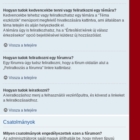
Hogyan tudok kedvencekbe tenni vagy feliratkozni egy témára?
Kedvencekbe tehetsz vagy feliratkozhatsz egy témára a “Téma
eszközök” menüpont megfelelő hivatkozására kattintva, ami általában a
téma tetején és alján helyezkedik el.
A témára úgy is feliratkozhatsz, ha a “Értesítést kérek új válasz
érkezésekor” opció bejelölésével küldesz új hozzászólást.
Vissza a tetejére
Hogyan tudok feliratkozni egy fórumra?
Egy fórumra úgy tudsz feliratkozni, hogy a fórum oldalán alul a
„Feliratkozás a fórumra” linkre kattintasz.
Vissza a tetejére
Hogyan tudok leiratkozni?
A leiratkozáshoz menj a felhasználói vezérlőpultra, és kövesd a linkeket
a feliratkozásaidhoz.
Vissza a tetejére
Csatolmányok
Milyen csatolmányok engedélyezettek ezen a fórumon?
Az adminisztrátorok saját maguk állíthatják be, hogy milyen típusú