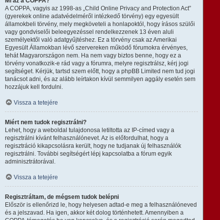
Mi az a COPPA?
A COPPA, vagyis az 1998-as „Child Online Privacy and Protection Act”
(gyerekek online adatvédelméről intézkedő törvény) egy egyesült
államokbeli törvény, mely megköveteli a honlapoktól, hogy írásos szülői
vagy gondviselői beleegyezéssel rendelkezzenek 13 éven aluli
személyektől való adatgyűjtéshez. Ez a törvény csak az Amerikai
Egyesült Államokban lévő szervereken működő fórumokra érvényes,
tehát Magyarországon nem. Ha nem vagy biztos benne, hogy ez a
törvény vonatkozik-e rád vagy a fórumra, melyre regisztrálsz, kérj jogi
segítséget. Kérjük, tartsd szem előtt, hogy a phpBB Limited nem tud jogi
tanácsot adni, és az alább leírtakon kívül semmilyen aggály esetén sem
hozzájuk kell fordulni.
Vissza a tetejére
Miért nem tudok regisztrálni?
Lehet, hogy a weboldal tulajdonosa letiltotta az IP-címed vagy a
regisztrálni kívánt felhasználónevet. Az is előfordulhat, hogy a
regisztráció kikapcsolásra került, hogy ne tudjanak új felhasználók
regisztrálni. További segítségért lépj kapcsolatba a fórum egyik
adminisztrátorával.
Vissza a tetejére
Regisztráltam, de mégsem tudok belépni
Először is ellenőrizd le, hogy helyesen adtad-e meg a felhasználóneved
és a jelszavad. Ha igen, akkor két dolog történhetett. Amennyiben a