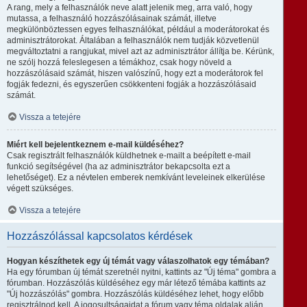
A rang, mely a felhasználók neve alatt jelenik meg, arra való, hogy
mutassa, a felhasználó hozzászólásainak számát, illetve
megkülönböztessen egyes felhasználókat, például a moderátorokat és
adminisztrátorokat. Általában a felhasználók nem tudják közvetlenül
megváltoztatni a rangjukat, mivel azt az adminisztrátor állítja be. Kérünk,
ne szólj hozzá feleslegesen a témákhoz, csak hogy növeld a
hozzászólásaid számát, hiszen valószínű, hogy ezt a moderátorok fel
fogják fedezni, és egyszerűen csökkenteni fogják a hozzászólásaid
számát.
Vissza a tetejére
Miért kell bejelentkeznem e-mail küldéséhez?
Csak regisztrált felhasználók küldhetnek e-mailt a beépített e-mail
funkció segítségével (ha az adminisztrátor bekapcsolta ezt a
lehetőséget). Ez a névtelen emberek nemkívánt leveleinek elkerülése
végett szükséges.
Vissza a tetejére
Hozzászólással kapcsolatos kérdések
Hogyan készíthetek egy új témát vagy válaszolhatok egy témában?
Ha egy fórumban új témát szeretnél nyitni, kattints az "Új téma" gombra a
fórumban. Hozzászólás küldéséhez egy már létező témába kattints az
"Új hozzászólás" gombra. Hozzászólás küldéséhez lehet, hogy előbb
regisztrálnod kell. A jogosultságaidat a fórum vagy téma oldalak alján