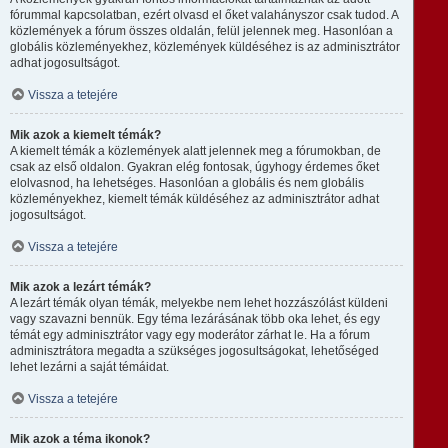
fórummal kapcsolatban, ezért olvasd el őket valahányszor csak tudod. A
közlemények a fórum összes oldalán, felül jelennek meg. Hasonlóan a
globális közleményekhez, közlemények küldéséhez is az adminisztrátor
adhat jogosultságot.
Vissza a tetejére
Mik azok a kiemelt témák?
A kiemelt témák a közlemények alatt jelennek meg a fórumokban, de
csak az első oldalon. Gyakran elég fontosak, úgyhogy érdemes őket
elolvasnod, ha lehetséges. Hasonlóan a globális és nem globális
közleményekhez, kiemelt témák küldéséhez az adminisztrátor adhat
jogosultságot.
Vissza a tetejére
Mik azok a lezárt témák?
A lezárt témák olyan témák, melyekbe nem lehet hozzászólást küldeni
vagy szavazni bennük. Egy téma lezárásának több oka lehet, és egy
témát egy adminisztrátor vagy egy moderátor zárhat le. Ha a fórum
adminisztrátora megadta a szükséges jogosultságokat, lehetőséged
lehet lezárni a saját témáidat.
Vissza a tetejére
Mik azok a téma ikonok?