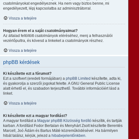
csatolmányokat engedélyeznek. Ha nem vagy biztos benne, mi
engedélyezett, lépj kapcsolatba az adminisztrátorral.
Vissza a tetejére
Hogyan érem el a saját csatolmányaimat?
Az általad feltöltött csatolmányok eléréséhez, menj a felhasználói
vezérlőpultra, és kövesd a linkeket a csatolmányok részhez.
Vissza a tetejére
phpBB kérdések
Ki készítette ezt a fórumot?
Ezt a szoftvert (eredeti formájában) a
phpBB Limited
készítette, adta ki,
és gyakorolja a szerzői jogokat felette. A GNU General Public License
alatt érhető el, és szabadon terjeszthető. További információért lásd a
linket.
Vissza a tetejére
Ki készítette ezt a magyar fordítást?
A magyar fordítást a
Magyar phpBB Közösség
fordító
készítik, és tartják
karban. A fordítást Fodor Bertalan és Menyhárt Zsolt készítette Berentés
Marcell, Joó Ádám és Bartus Máté közreműködésével. Ha bármilyen
hibát találsz, kérjük, jelezd a
hibabejelentőnkben
.