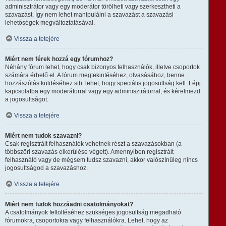
adminisztrátor vagy egy moderátor törölheti vagy szerkesztheti a
szavazást. Így nem lehet manipulálni a szavazást a szavazási
lehetőségek megváltoztatásával.
Vissza a tetejére
Miért nem férek hozzá egy fórumhoz?
Néhány fórum lehet, hogy csak bizonyos felhasználók, illetve csoportok
számára érhető el. A fórum megtekintéséhez, olvasásához, benne
hozzászólás küldéséhez stb. lehet, hogy speciális jogosultság kell. Lépj
kapcsolatba egy moderátorral vagy egy adminisztrátorral, és kérelmezd
a jogosultságot.
Vissza a tetejére
Miért nem tudok szavazni?
Csak regisztrált felhasználók vehetnek részt a szavazásokban (a
többszöri szavazás elkerülése végett). Amennyiben regisztrált
felhasználó vagy de mégsem tudsz szavazni, akkor valószínűleg nincs
jogosultságod a szavazáshoz.
Vissza a tetejére
Miért nem tudok hozzáadni csatolmányokat?
A csatolmányok feltöltéséhez szükséges jogosultság megadható
fórumokra, csoportokra vagy felhasználókra. Lehet, hogy az