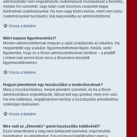
adminisztrátor nem engedélyezte csatolmányok hozzáadását a fórumba,
melybe írni szeretnél, vagy talán csak bizonyos csoportok tagjai
küldhetnek csatolmányokat. Ha nem vagy biztos benne, miért nem tudsz
csatolmányokat hozzáadni, lépj kapcsolatba az adminisztrátorral.
Vissza a tetejére
Miért kaptam figyelmeztetést?
Minden adminisztrátornak megvan a saját szabályzata az oldalára. Ha
megsértettél egy szabályt, figyelmeztethetnek téged. Kérjük, vedd
figyelembe, hogy ez a fórum adminisztrátorának döntése – a phpBB
Limited-nak semmi köze nincs a fórumokon kiosztott
figyelmeztetésekhez.
Vissza a tetejére
Hogyan jelenthetek egy hozzászólást a moderátoroknak?
Menj a hozzászóláshoz, melyet jelenteni szeretnél, és ha a fórum
adminisztrátora engedélyezte, látnod kell egy gombot, mely erre való.
Ha erre kattintasz, végigkísérésre kerülsz a hozzászólás jelentéséhez
szükséges lépéseken.
Vissza a tetejére
Mire való az „Elmentés” gomb hozzászólás küldésénél?
Ezzel elmentheted a még nem befejezett üzeneted, majd később
folytathatod, és elküldheted. Egy piszkozat betöltéséhez menj a