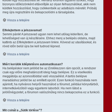
küldtél egy hozzászólást se. Néhány fórumon ugyanis szokás, hogy
bizonyos időközönként eltávolítják az olyan felhasználókat, akik nem
küldtek hozzászólást, hogy csökkentsék az adatbázis méretét. Próbálj
meg újra regisztrálni és bekapcsolódni a társalgásba.
Vissza a tetejére
Elfelejtettem a jelszavamat!
Semmi pánik! A jelszavad ugyan nem lehet utólag kideríteni, de
lehetőséged van új készítésére. Ehhez menj a belépés oldalra, majd
kattints az
Elfelejtettem a jelszavam
linkre. Kövesd az utasításokat, és
rövid időn belül újra be kell tudnod lépned.
Vissza a tetejére
Miért kerülök kiléptetésre automatikusan?
Ha belépéskor nem jelölöd be az
Emlékezzen rám
opciót, a rendszer
csak egy előre meghatározott ideig hagy belépve. Ez a viselkedés
meggátolja az azonosítóddal való visszaélést. A tartós belépve
maradáshoz jelöld be az említett opciót. Ezen funkció használata nem
ajánlott, ha nyilvános helyről használod a fórumot, például könyvtárból,
internetkávézóból vagy egyetemi laborból. Ha nem látod a
jelölőnégyzetet, a fórumon valószínűleg nincs bekapcsolva ez a funkció.
Vissza a tetejére
Mit csinál a „Sütik törlése”?