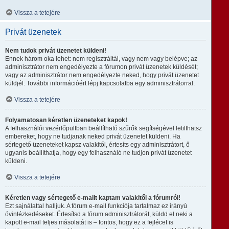
Vissza a tetejére
Privát üzenetek
Nem tudok privát üzenetet küldeni!
Ennek három oka lehet: nem regisztráltál, vagy nem vagy belépve; az
adminisztrátor nem engedélyezte a fórumon privát üzenetek küldését;
vagy az adminisztrátor nem engedélyezte neked, hogy privát üzenetet
küldjél. További információért lépj kapcsolatba egy adminisztrátorral.
Vissza a tetejére
Folyamatosan kéretlen üzeneteket kapok!
A felhasználói vezérlőpultban beállítható szűrők segítségével letilthatsz
embereket, hogy ne tudjanak neked privát üzenetet küldeni. Ha
sértegető üzeneteket kapsz valakitől, értesíts egy adminisztrátort, ő
ugyanis beállíthatja, hogy egy felhasználó ne tudjon privát üzenetet
küldeni.
Vissza a tetejére
Kéretlen vagy sértegető e-mailt kaptam valakitől a fórumról!
Ezt sajnálattal halljuk. A fórum e-mail funkciója tartalmaz ez irányú
óvintézkedéseket. Értesítsd a fórum adminisztrátorát, küldd el neki a
kapott e-mail teljes másolatát is – fontos, hogy ez a fejlécet is