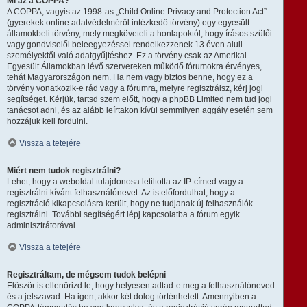
Mi az a COPPA?
A COPPA, vagyis az 1998-as „Child Online Privacy and Protection Act”
(gyerekek online adatvédelméről intézkedő törvény) egy egyesült
államokbeli törvény, mely megköveteli a honlapoktól, hogy írásos szülői
vagy gondviselői beleegyezéssel rendelkezzenek 13 éven aluli
személyektől való adatgyűjtéshez. Ez a törvény csak az Amerikai
Egyesült Államokban lévő szervereken működő fórumokra érvényes,
tehát Magyarországon nem. Ha nem vagy biztos benne, hogy ez a
törvény vonatkozik-e rád vagy a fórumra, melyre regisztrálsz, kérj jogi
segítséget. Kérjük, tartsd szem előtt, hogy a phpBB Limited nem tud jogi
tanácsot adni, és az alább leírtakon kívül semmilyen aggály esetén sem
hozzájuk kell fordulni.
Vissza a tetejére
Miért nem tudok regisztrálni?
Lehet, hogy a weboldal tulajdonosa letiltotta az IP-címed vagy a
regisztrálni kívánt felhasználónevet. Az is előfordulhat, hogy a
regisztráció kikapcsolásra került, hogy ne tudjanak új felhasználók
regisztrálni. További segítségért lépj kapcsolatba a fórum egyik
adminisztrátorával.
Vissza a tetejére
Regisztráltam, de mégsem tudok belépni
Először is ellenőrizd le, hogy helyesen adtad-e meg a felhasználóneved
és a jelszavad. Ha igen, akkor két dolog történhetett. Amennyiben a