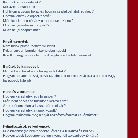
Kik azok a moderátorok?
Mik azok a csoportok?
Hol látom a csoportokat, és hogyan csatlakozhatok egyhez?
Hogyan lehetek csoportvezető?
Miért jelenik meg néhány csoport más színnel?
Mi az az „elsődleges csoport”?
Mi az az „A csapat” link?
Privát üzenetek
Nem tudok privát üzenetet küldeni!
Folyamatosan kéretlen üzeneteket kapok!
Kéretlen vagy sértegető e-mailt kaptam valakitől a fórumról!
Barátok és haragosok
Mire valók a barátok és haragosok listák?
Hogyan adhatok hozzá, illetve távolíthatok el felhasználókat a barátok vagy
haragosok listáról?
Keresés a fórumban
Hogyan kereshetek egy fórumban?
Miért nem ad vissza találatot a keresésem?
A keresésem miért ad vissza üres oldalt!?
Hogyan kereshetek a tagok között?
Hogyan találhatom meg a saját hozzászólásaimat és témáimat?
Feliratkozások és kedvencek
Mi a különbség a kedvencekbe tétel és a feliratkozás között?
Hogyan tudok kedvencekbe tenni vagy feliratkozni egy témára?