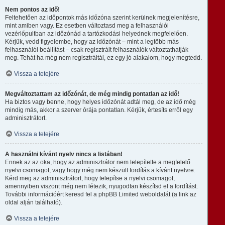
Nem pontos az idő!
Feltehetően az időpontok más időzóna szerint kerülnek megjelenítésre,
mint amiben vagy. Ez esetben változtasd meg a felhasználói
vezérlőpultban az időzónád a tartózkodási helyednek megfelelően.
Kérjük, vedd figyelembe, hogy az időzónát – mint a legtöbb más
felhasználói beállítást – csak regisztrált felhasználók változtathatják
meg. Tehát ha még nem regisztráltál, ez egy jó alakalom, hogy megtedd.
Vissza a tetejére
Megváltoztattam az időzónát, de még mindig pontatlan az idő!
Ha biztos vagy benne, hogy helyes időzónát adtál meg, de az idő még
mindig más, akkor a szerver órája pontatlan. Kérjük, értesíts erről egy
adminisztrátort.
Vissza a tetejére
A használni kívánt nyelv nincs a listában!
Ennek az az oka, hogy az adminisztrátor nem telepítette a megfelelő
nyelvi csomagot, vagy hogy még nem készült fordítás a kívánt nyelvre.
Kérd meg az adminisztrátort, hogy telepítse a nyelvi csomagot,
amennyiben viszont még nem létezik, nyugodtan készítsd el a fordítást.
További információért keresd fel a phpBB Limited weboldalát (a link az
oldal alján található).
Vissza a tetejére