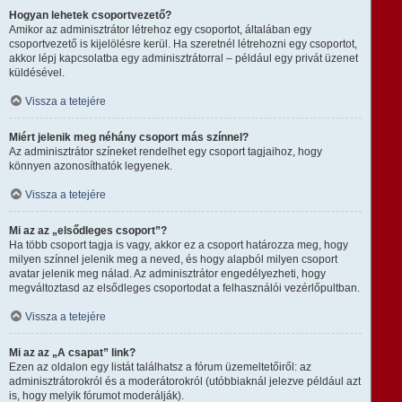
Hogyan lehetek csoportvezető?
Amikor az adminisztrátor létrehoz egy csoportot, általában egy
csoportvezető is kijelölésre kerül. Ha szeretnél létrehozni egy csoportot,
akkor lépj kapcsolatba egy adminisztrátorral – például egy privát üzenet
küldésével.
Vissza a tetejére
Miért jelenik meg néhány csoport más színnel?
Az adminisztrátor színeket rendelhet egy csoport tagjaihoz, hogy
könnyen azonosíthatók legyenek.
Vissza a tetejére
Mi az az „elsődleges csoport”?
Ha több csoport tagja is vagy, akkor ez a csoport határozza meg, hogy
milyen színnel jelenik meg a neved, és hogy alapból milyen csoport
avatar jelenik meg nálad. Az adminisztrátor engedélyezheti, hogy
megváltoztasd az elsődleges csoportodat a felhasználói vezérlőpultban.
Vissza a tetejére
Mi az az „A csapat” link?
Ezen az oldalon egy listát találhatsz a fórum üzemeltetőiről: az
adminisztrátorokról és a moderátorokról (utóbbiaknál jelezve például azt
is, hogy melyik fórumot moderálják).