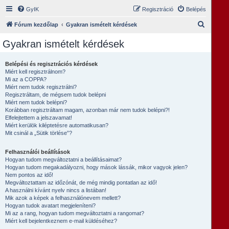
GyIK
Regisztráció
Belépés
K
Fórum kezdőlap
Gyakran ismételt kérdések
e
Gyakran ismételt kérdések
r
e
Belépési és regisztrációs kérdések
Miért kell regisztrálnom?
s
Mi az a COPPA?
é
Miért nem tudok regisztrálni?
Regisztráltam, de mégsem tudok belépni
s
Miért nem tudok belépni?
Korábban regisztráltam magam, azonban már nem tudok belépni?!
Elfelejtettem a jelszavamat!
Miért kerülök kiléptetésre automatikusan?
Mit csinál a „Sütik törlése”?
Felhasználói beállítások
Hogyan tudom megváltoztatni a beállításaimat?
Hogyan tudom megakadályozni, hogy mások lássák, mikor vagyok jelen?
Nem pontos az idő!
Megváltoztattam az időzónát, de még mindig pontatlan az idő!
A használni kívánt nyelv nincs a listában!
Mik azok a képek a felhasználónevem mellett?
Hogyan tudok avatart megjeleníteni?
Mi az a rang, hogyan tudom megváltoztatni a rangomat?
Miért kell bejelentkeznem e-mail küldéséhez?