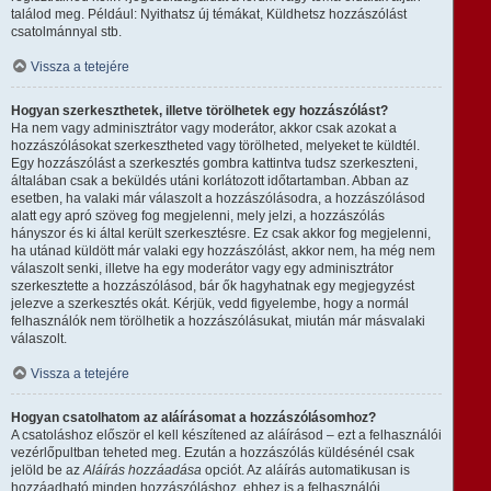
találod meg. Például: Nyithatsz új témákat, Küldhetsz hozzászólást
csatolmánnyal stb.
Vissza a tetejére
Hogyan szerkeszthetek, illetve törölhetek egy hozzászólást?
Ha nem vagy adminisztrátor vagy moderátor, akkor csak azokat a
hozzászólásokat szerkesztheted vagy törölheted, melyeket te küldtél.
Egy hozzászólást a szerkesztés gombra kattintva tudsz szerkeszteni,
általában csak a beküldés utáni korlátozott időtartamban. Abban az
esetben, ha valaki már válaszolt a hozzászólásodra, a hozzászólásod
alatt egy apró szöveg fog megjelenni, mely jelzi, a hozzászólás
hányszor és ki által került szerkesztésre. Ez csak akkor fog megjelenni,
ha utánad küldött már valaki egy hozzászólást, akkor nem, ha még nem
válaszolt senki, illetve ha egy moderátor vagy egy adminisztrátor
szerkesztette a hozzászólásod, bár ők hagyhatnak egy megjegyzést
jelezve a szerkesztés okát. Kérjük, vedd figyelembe, hogy a normál
felhasználók nem törölhetik a hozzászólásukat, miután már másvalaki
válaszolt.
Vissza a tetejére
Hogyan csatolhatom az aláírásomat a hozzászólásomhoz?
A csatoláshoz először el kell készítened az aláírásod – ezt a felhasználói
vezérlőpultban teheted meg. Ezután a hozzászólás küldésénél csak
jelöld be az
Aláírás hozzáadása
opciót. Az aláírás automatikusan is
hozzáadható minden hozzászóláshoz, ehhez is a felhasználói