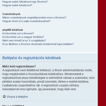
Hogyan tudok feliratkozni egy fórumra?
Hogyan tudok leiratkozni?
Csatolmányok
Milyen csatolmányok engedélyezettek ezen a fórumon?
Hogyan érem el a saját csatolmányaimat?
phpBB kérdések
Ki készítette ezt a fórumot?
Ki készítette ezt a magyar fordítást?
Miért nem érhető el az X szolgáltatás?
Ki az illetékes a fórumon olvasható tartalommal kapcsolatban?
Belépési és regisztrációs kérdések
Miért kell regisztrálnom?
A regisztráció nem feltétlenül kötelező, a fórum adminisztrátorán múlik,
hogy megköveteli-e hozzászólások küldéséhez. Mindemellett a
regisztrációval plusz lehetőségek is elérhetővé válnak a számodra, mint
például avatar használata, privát üzenetek, illetve e-mailek küldése,
csatlakozás csoportokhoz stb. A regisztráció csupán néhány
másodpercet vesz igénybe, így javasoljuk, hogy éljél vele.
Vissza a tetejére