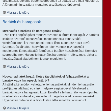
tartalmazza, ugyanis ebben szerepelnek az adatok az e-mail küldőjéről.
A fórum adminisztrátora megteheti a szükséges lépéseket.
Vissza a tetejére
Barátok és haragosok
Mire valók a barátok és haragosok listák?
Ezen listák segítségével rendszerezheted a fórum többi tagját. A barátok
listában szereplő felhasználók megjelennek a felhasználói
vezérlőpultban, így gyorsan elérheted őket, küldhetsz nekik privát
üzenetet, és láthatod, hogy éppen jelen vannak-e. A használt
megjelenés támogatásától függően, a barátok hozzászólásai kiemelve
szerepelhetnek. Ha egy felhasználót haragosként jelölsz meg, akkor a
hozzászólásai alapból nem fognak megjelenni.
Vissza a tetejére
Hogyan adhatok hozzá, illetve távolíthatok el felhasználókat a
barátok vagy haragosok listáról?
A listáidra két módon vehetsz fel felhasználókat. Minden felhasználó
profiljában található egy link, melynek segítségével felveheted a
barátaid vagy a haragosaid közé. Emellett a felhasználói vezérlőpultban
is felvehetsz embereket, közvetlenül megadva a felhasználónevüket.
Ugyanezen oldalon el is távolíthatsz felhasználókat a listáidról.
Vissza a tetejére