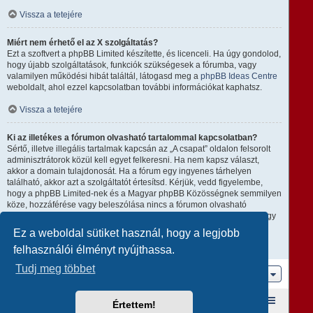
Vissza a tetejére
Miért nem érhető el az X szolgáltatás?
Ezt a szoftvert a phpBB Limited készítette, és licenceli. Ha úgy gondolod,
hogy újabb szolgáltatások, funkciók szükségesek a fórumba, vagy
valamilyen működési hibát találtál, látogasd meg a
phpBB Ideas Centre
weboldalt, ahol ezzel kapcsolatban további információkat kaphatsz.
Vissza a tetejére
Ki az illetékes a fórumon olvasható tartalommal kapcsolatban?
Sértő, illetve illegális tartalmak kapcsán az „A csapat” oldalon felsorolt
adminisztrátorok közül kell egyet felkeresni. Ha nem kapsz választ,
akkor a domain tulajdonosát. Ha a fórum egy ingyenes tárhelyen
található, akkor azt a szolgáltatót értesítsd. Kérjük, vedd figyelembe,
hogy a phpBB Limited-nek és a Magyar phpBB Közösségnek semmilyen
köze, hozzáférése vagy beleszólása nincs a fórumon olvasható
tartalomhoz, ezért nem tehető semmilyen módon felelőssé amiatt, hogy
ki mire használja ezt a fórumot.
Ez a weboldal sütiket használ, hogy a legjobb
felhasználói élményt nyújthassa.
Vissza a tetejére
Tudj meg többet
Ugrás
Fórum kezdőlap
A csapat
Taglista
Értettem!