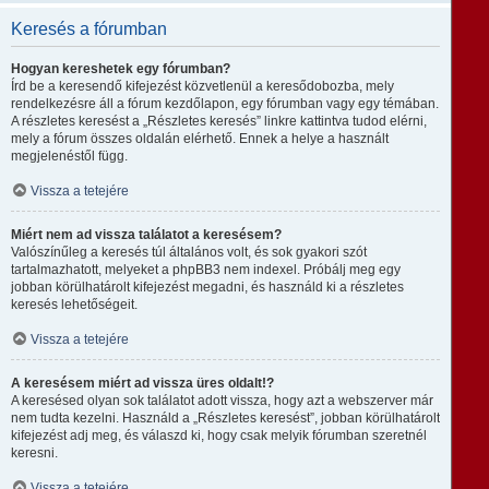
Keresés a fórumban
Hogyan kereshetek egy fórumban?
Írd be a keresendő kifejezést közvetlenül a keresődobozba, mely
rendelkezésre áll a fórum kezdőlapon, egy fórumban vagy egy témában.
A részletes keresést a „Részletes keresés” linkre kattintva tudod elérni,
mely a fórum összes oldalán elérhető. Ennek a helye a használt
megjelenéstől függ.
Vissza a tetejére
Miért nem ad vissza találatot a keresésem?
Valószínűleg a keresés túl általános volt, és sok gyakori szót
tartalmazhatott, melyeket a phpBB3 nem indexel. Próbálj meg egy
jobban körülhatárolt kifejezést megadni, és használd ki a részletes
keresés lehetőségeit.
Vissza a tetejére
A keresésem miért ad vissza üres oldalt!?
A keresésed olyan sok találatot adott vissza, hogy azt a webszerver már
nem tudta kezelni. Használd a „Részletes keresést”, jobban körülhatárolt
kifejezést adj meg, és válaszd ki, hogy csak melyik fórumban szeretnél
keresni.
Vissza a tetejére