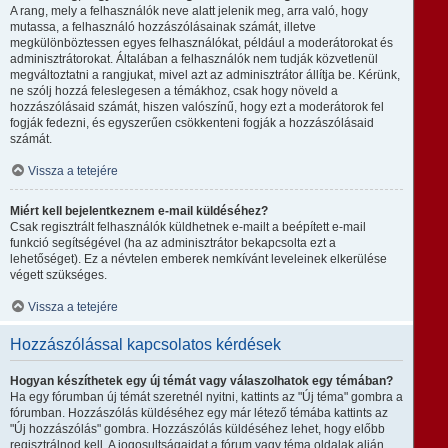
A rang, mely a felhasználók neve alatt jelenik meg, arra való, hogy
mutassa, a felhasználó hozzászólásainak számát, illetve
megkülönböztessen egyes felhasználókat, például a moderátorokat és
adminisztrátorokat. Általában a felhasználók nem tudják közvetlenül
megváltoztatni a rangjukat, mivel azt az adminisztrátor állítja be. Kérünk,
ne szólj hozzá feleslegesen a témákhoz, csak hogy növeld a
hozzászólásaid számát, hiszen valószínű, hogy ezt a moderátorok fel
fogják fedezni, és egyszerűen csökkenteni fogják a hozzászólásaid
számát.
Vissza a tetejére
Miért kell bejelentkeznem e-mail küldéséhez?
Csak regisztrált felhasználók küldhetnek e-mailt a beépített e-mail
funkció segítségével (ha az adminisztrátor bekapcsolta ezt a
lehetőséget). Ez a névtelen emberek nemkívánt leveleinek elkerülése
végett szükséges.
Vissza a tetejére
Hozzászólással kapcsolatos kérdések
Hogyan készíthetek egy új témát vagy válaszolhatok egy témában?
Ha egy fórumban új témát szeretnél nyitni, kattints az "Új téma" gombra a
fórumban. Hozzászólás küldéséhez egy már létező témába kattints az
"Új hozzászólás" gombra. Hozzászólás küldéséhez lehet, hogy előbb
regisztrálnod kell. A jogosultságaidat a fórum vagy téma oldalak alján