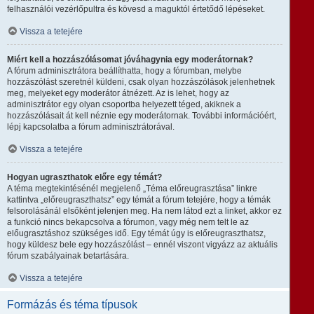
felhasználói vezérlőpultra és kövesd a maguktól értetődő lépéseket.
Vissza a tetejére
Miért kell a hozzászólásomat jóváhagynia egy moderátornak?
A fórum adminisztrátora beállíthatta, hogy a fórumban, melybe
hozzászólást szeretnél küldeni, csak olyan hozzászólások jelenhetnek
meg, melyeket egy moderátor átnézett. Az is lehet, hogy az
adminisztrátor egy olyan csoportba helyezett téged, akiknek a
hozzászólásait át kell néznie egy moderátornak. További információért,
lépj kapcsolatba a fórum adminisztrátorával.
Vissza a tetejére
Hogyan ugraszthatok előre egy témát?
A téma megtekintésénél megjelenő „Téma előreugrasztása” linkre
kattintva „előreugraszthatsz” egy témát a fórum tetejére, hogy a témák
felsorolásánál elsőként jelenjen meg. Ha nem látod ezt a linket, akkor ez
a funkció nincs bekapcsolva a fórumon, vagy még nem telt le az
előugrasztáshoz szükséges idő. Egy témát úgy is előreugraszthatsz,
hogy küldesz bele egy hozzászólást – ennél viszont vigyázz az aktuális
fórum szabályainak betartására.
Vissza a tetejére
Formázás és téma típusok