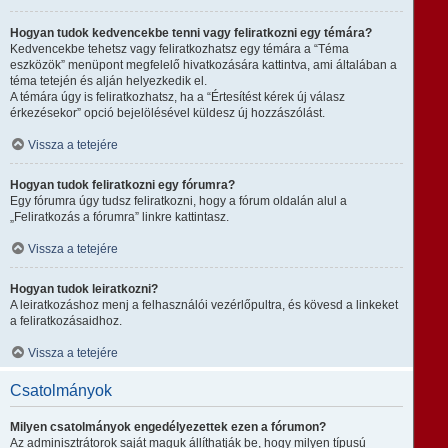
Hogyan tudok kedvencekbe tenni vagy feliratkozni egy témára?
Kedvencekbe tehetsz vagy feliratkozhatsz egy témára a “Téma
eszközök” menüpont megfelelő hivatkozására kattintva, ami általában a
téma tetején és alján helyezkedik el.
A témára úgy is feliratkozhatsz, ha a “Értesítést kérek új válasz
érkezésekor” opció bejelölésével küldesz új hozzászólást.
Vissza a tetejére
Hogyan tudok feliratkozni egy fórumra?
Egy fórumra úgy tudsz feliratkozni, hogy a fórum oldalán alul a
„Feliratkozás a fórumra” linkre kattintasz.
Vissza a tetejére
Hogyan tudok leiratkozni?
A leiratkozáshoz menj a felhasználói vezérlőpultra, és kövesd a linkeket
a feliratkozásaidhoz.
Vissza a tetejére
Csatolmányok
Milyen csatolmányok engedélyezettek ezen a fórumon?
Az adminisztrátorok saját maguk állíthatják be, hogy milyen típusú