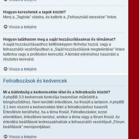
Hogyan kereshetek a tagok között?
Menj a „Taglista” oldalra, és kattints a „Felhasználó keresése” linkre.
Vissza a tetejére
Hogyan találhatom meg a saját hozzászólásaimat és témáimat?
A saját hozzászólásaidhoz kétféleképpen férhetsz hozzá: vagy a
felhasználói vezérlőpultban a „Saját hozzászólások megtekintése” linkre
kattintva vagy a profilodon keresztül. A témáid eléréséhez használd a
részletes keresést.
Vissza a tetejére
Feliratkozások és kedvencek
Mi a különbség a kedvencekbe tétel és a feliratkozás között?
A phpBB 3.0 kedvencek funkciója hasonlóan működött a
böngésződéhez. Nem kerültél értesítésre, ha frissült a tartalom. A phpBB
3.1-ben viszont a kedvencekbe tétel a feliratkozáshoz hasonlít.
Értesítésre kerülhetsz, ha a téma frissül. Feliratkozáskor, ezzel
ellentétben, értesítésre kerülsz, amikor a téma vagy a fórum frissül. Az
értesítési beállítások testreszabhatóak a felhasználói vezérlőpult „Fórum
beállítások” menüpontjában.
Vissza a tetejére