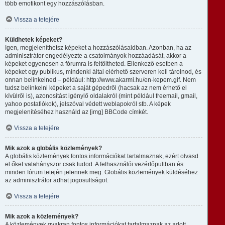
több emotikont egy hozzászólásban.
Vissza a tetejére
Küldhetek képeket?
Igen, megjeleníthetsz képeket a hozzászólásaidban. Azonban, ha az
adminisztrátor engedélyezte a csatolmányok hozzáadását, akkor a
képeket egyenesen a fórumra is feltöltheted. Ellenkező esetben a
képeket egy publikus, mindenki által elérhető szerveren kell tárolnod, és
onnan belinkelned – például: http://www.akarmi.hu/en-kepem.gif. Nem
tudsz belinkelni képeket a saját gépedről (hacsak az nem érhető el
kívülről is), azonosítást igénylő oldalakról (mint például freemail, gmail,
yahoo postafiókok), jelszóval védett weblapokról stb. A képek
megjelenítéséhez használd az [img] BBCode címkét.
Vissza a tetejére
Mik azok a globális közlemények?
A globális közlemények fontos információkat tartalmaznak, ezért olvasd
el őket valahányszor csak tudod. A felhasználói vezérlőpultban és
minden fórum tetején jelennek meg. Globális közlemények küldéséhez
az adminisztrátor adhat jogosultságot.
Vissza a tetejére
Mik azok a közlemények?
A közlemények gyakran fontos információkat tartalmaznak az adott