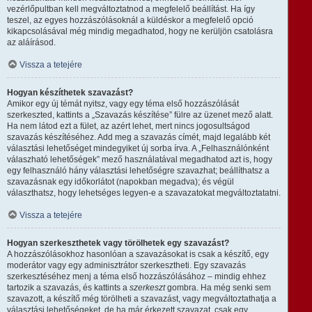
vezérlőpultban kell megváltoztatnod a megfelelő beállítást. Ha így
teszel, az egyes hozzászólásoknál a küldéskor a megfelelő opció
kikapcsolásával még mindig megadhatod, hogy ne kerüljön csatolásra
az aláírásod.
Vissza a tetejére
Hogyan készíthetek szavazást?
Amikor egy új témát nyitsz, vagy egy téma első hozzászólását
szerkeszted, kattints a „Szavazás készítése” fülre az üzenet mező alatt.
Ha nem látod ezt a fület, az azért lehet, mert nincs jogosultságod
szavazás készítéséhez. Add meg a szavazás címét, majd legalább két
választási lehetőséget mindegyiket új sorba írva. A „Felhasználónként
válaszható lehetőségek” mező használatával megadhatod azt is, hogy
egy felhasználó hány választási lehetőségre szavazhat; beállíthatsz a
szavazásnak egy időkorlátot (napokban megadva); és végül
választhatsz, hogy lehetséges legyen-e a szavazatokat megváltoztatatni.
Vissza a tetejére
Hogyan szerkeszthetek vagy törölhetek egy szavazást?
A hozzászólásokhoz hasonlóan a szavazásokat is csak a készítő, egy
moderátor vagy egy adminisztrátor szerkesztheti. Egy szavazás
szerkesztéséhez menj a téma első hozzászólásához – mindig ehhez
tartozik a szavazás, és kattints a
szerkeszt
gombra. Ha még senki sem
szavazott, a készítő még törölheti a szavazást, vagy megváltoztathatja a
választási lehetőségeket, de ha már érkezett szavazat, csak egy