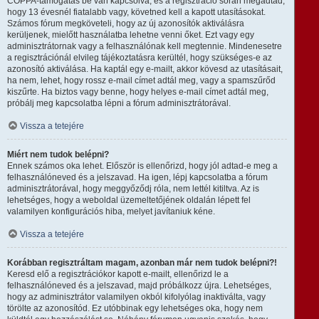
COPPA-támogatás be van kapcsolva, és a regisztráció során megadtad,
hogy 13 évesnél fiatalabb vagy, követned kell a kapott utasításokat.
Számos fórum megköveteli, hogy az új azonosítók aktiválásra
kerüljenek, mielőtt használatba lehetne venni őket. Ezt vagy egy
adminisztrátornak vagy a felhasználónak kell megtennie. Mindenesetre
a regisztrációnál elvileg tájékoztatásra kerültél, hogy szükséges-e az
azonosító aktiválása. Ha kaptál egy e-mailt, akkor kövesd az utasításait,
ha nem, lehet, hogy rossz e-mail címet adtál meg, vagy a spamszűrőd
kiszűrte. Ha biztos vagy benne, hogy helyes e-mail címet adtál meg,
próbálj meg kapcsolatba lépni a fórum adminisztrátorával.
Vissza a tetejére
Miért nem tudok belépni?
Ennek számos oka lehet. Először is ellenőrizd, hogy jól adtad-e meg a
felhasználóneved és a jelszavad. Ha igen, lépj kapcsolatba a fórum
adminisztrátorával, hogy meggyőződj róla, nem lettél kitiltva. Az is
lehetséges, hogy a weboldal üzemeltetőjének oldalán lépett fel
valamilyen konfigurációs hiba, melyet javítaniuk kéne.
Vissza a tetejére
Korábban regisztráltam magam, azonban már nem tudok belépni?!
Keresd elő a regisztrációkor kapott e-mailt, ellenőrizd le a
felhasználóneved és a jelszavad, majd próbálkozz újra. Lehetséges,
hogy az adminisztrátor valamilyen okból kifolyólag inaktiválta, vagy
törölte az azonosítód. Ez utóbbinak egy lehetséges oka, hogy nem