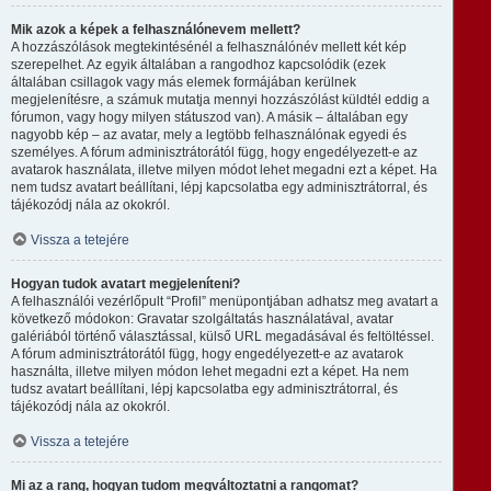
Mik azok a képek a felhasználónevem mellett?
A hozzászólások megtekintésénél a felhasználónév mellett két kép
szerepelhet. Az egyik általában a rangodhoz kapcsolódik (ezek
általában csillagok vagy más elemek formájában kerülnek
megjelenítésre, a számuk mutatja mennyi hozzászólást küldtél eddig a
fórumon, vagy hogy milyen státuszod van). A másik – általában egy
nagyobb kép – az avatar, mely a legtöbb felhasználónak egyedi és
személyes. A fórum adminisztrátorától függ, hogy engedélyezett-e az
avatarok használata, illetve milyen módot lehet megadni ezt a képet. Ha
nem tudsz avatart beállítani, lépj kapcsolatba egy adminisztrátorral, és
tájékozódj nála az okokról.
Vissza a tetejére
Hogyan tudok avatart megjeleníteni?
A felhasználói vezérlőpult “Profil” menüpontjában adhatsz meg avatart a
következő módokon: Gravatar szolgáltatás használatával, avatar
galériából történő választással, külső URL megadásával és feltöltéssel.
A fórum adminisztrátorától függ, hogy engedélyezett-e az avatarok
használta, illetve milyen módon lehet megadni ezt a képet. Ha nem
tudsz avatart beállítani, lépj kapcsolatba egy adminisztrátorral, és
tájékozódj nála az okokról.
Vissza a tetejére
Mi az a rang, hogyan tudom megváltoztatni a rangomat?