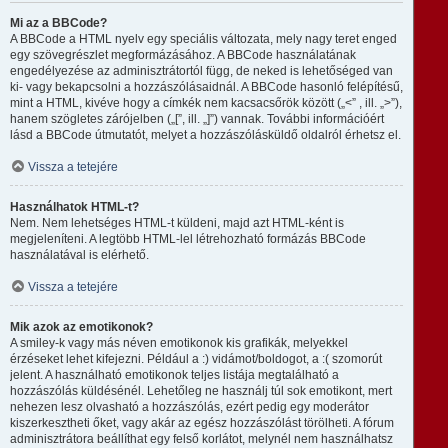
Mi az a BBCode?
A BBCode a HTML nyelv egy speciális változata, mely nagy teret enged
egy szövegrészlet megformázásához. A BBCode használatának
engedélyezése az adminisztrátortól függ, de neked is lehetőséged van
ki- vagy bekapcsolni a hozzászólásaidnál. A BBCode hasonló felépítésű,
mint a HTML, kivéve hogy a címkék nem kacsacsőrök között („<” , ill. „>”),
hanem szögletes zárójelben („[”, ill. „]”) vannak. További információért
lásd a BBCode útmutatót, melyet a hozzászólásküldő oldalról érhetsz el.
Vissza a tetejére
Használhatok HTML-t?
Nem. Nem lehetséges HTML-t küldeni, majd azt HTML-ként is
megjeleníteni. A legtöbb HTML-lel létrehozható formázás BBCode
használatával is elérhető.
Vissza a tetejére
Mik azok az emotikonok?
A smiley-k vagy más néven emotikonok kis grafikák, melyekkel
érzéseket lehet kifejezni. Például a :) vidámot/boldogot, a :( szomorút
jelent. A használható emotikonok teljes listája megtalálható a
hozzászólás küldésénél. Lehetőleg ne használj túl sok emotikont, mert
nehezen lesz olvasható a hozzászólás, ezért pedig egy moderátor
kiszerkesztheti őket, vagy akár az egész hozzászólást törölheti. A fórum
adminisztrátora beállíthat egy felső korlátot, melynél nem használhatsz