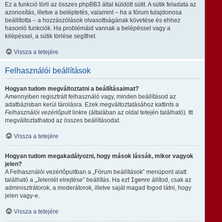
Ez a funkció törli az összes phpBB3 által küldött sütit. A sütik feladata az
azonosítás, illetve a beléptetés, valamint – ha a fórum tulajdonosa
beállította – a hozzászólások olvasottságának követése és ehhez
hasonló funkciók. Ha problémáid vannak a belépéssel vagy a
kilépéssel, a sütik törlése segíthet.
Vissza a tetejére
Felhasználói beállítások
Hogyan tudom megváltoztatni a beállításaimat?
Amennyiben regisztrált felhasználó vagy, minden beállításod az
adatbázisban kerül tárolásra. Ezek megváltoztatásához kattints a
Felhasználói vezérlőpult
linkre (általában az oldal tetején található). Itt
megváltoztathatod az összes beállításodat.
Vissza a tetejére
Hogyan tudom megakadályozni, hogy mások lássák, mikor vagyok
jelen?
A Felhasználói vezérlőpultban a „Fórum beállítások” menüpont alatt
található a „Jelenlét elrejtése” beállítás. Ha ezt
Igen
re állítod, csak az
adminisztrátorok, a moderátorok, illetve saját magad fogod látni, hogy
jelen vagy-e.
Vissza a tetejére