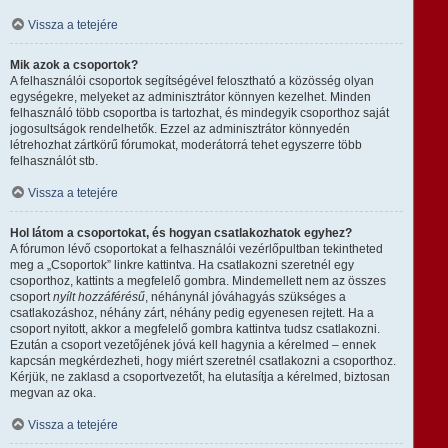
Vissza a tetejére
Mik azok a csoportok?
A felhasználói csoportok segítségével felosztható a közösség olyan
egységekre, melyeket az adminisztrátor könnyen kezelhet. Minden
felhasználó több csoportba is tartozhat, és mindegyik csoporthoz saját
jogosultságok rendelhetők. Ezzel az adminisztrátor könnyedén
létrehozhat zártkörű fórumokat, moderátorrá tehet egyszerre több
felhasználót stb.
Vissza a tetejére
Hol látom a csoportokat, és hogyan csatlakozhatok egyhez?
A fórumon lévő csoportokat a felhasználói vezérlőpultban tekintheted
meg a „Csoportok” linkre kattintva. Ha csatlakozni szeretnél egy
csoporthoz, kattints a megfelelő gombra. Mindemellett nem az összes
csoport
nyílt hozzáférésű
, néhánynál jóváhagyás szükséges a
csatlakozáshoz, néhány zárt, néhány pedig egyenesen rejtett. Ha a
csoport nyitott, akkor a megfelelő gombra kattintva tudsz csatlakozni.
Ezután a csoport vezetőjének jóvá kell hagynia a kérelmed – ennek
kapcsán megkérdezheti, hogy miért szeretnél csatlakozni a csoporthoz.
Kérjük, ne zaklasd a csoportvezetőt, ha elutasítja a kérelmed, biztosan
megvan az oka.
Vissza a tetejére