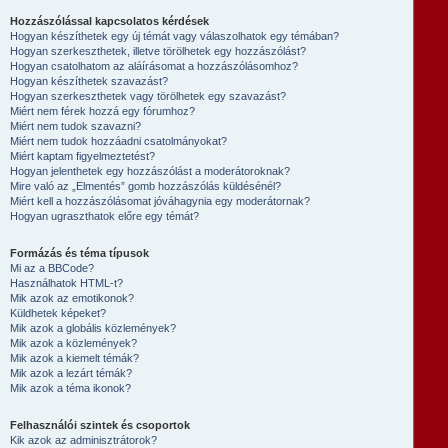
Hozzászólással kapcsolatos kérdések
Hogyan készíthetek egy új témát vagy válaszolhatok egy témában?
Hogyan szerkeszthetek, illetve törölhetek egy hozzászólást?
Hogyan csatolhatom az aláírásomat a hozzászólásomhoz?
Hogyan készíthetek szavazást?
Hogyan szerkeszthetek vagy törölhetek egy szavazást?
Miért nem férek hozzá egy fórumhoz?
Miért nem tudok szavazni?
Miért nem tudok hozzáadni csatolmányokat?
Miért kaptam figyelmeztetést?
Hogyan jelenthetek egy hozzászólást a moderátoroknak?
Mire való az „Elmentés” gomb hozzászólás küldésénél?
Miért kell a hozzászólásomat jóváhagynia egy moderátornak?
Hogyan ugraszthatok előre egy témát?
Formázás és téma típusok
Mi az a BBCode?
Használhatok HTML-t?
Mik azok az emotikonok?
Küldhetek képeket?
Mik azok a globális közlemények?
Mik azok a közlemények?
Mik azok a kiemelt témák?
Mik azok a lezárt témák?
Mik azok a téma ikonok?
Felhasználói szintek és csoportok
Kik azok az adminisztrátorok?