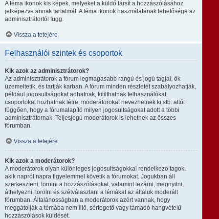
A téma ikonok kis képek, melyeket a küldő társít a hozzászólásához
jelképezve annak tartalmát. A téma ikonok használatának lehetősége az
adminisztrátortól függ.
Vissza a tetejére
Felhasználói szintek és csoportok
Kik azok az adminisztrátorok?
Az adminisztrátorok a fórum legmagasabb rangú és jogú tagjai, ők
üzemeltetik, és tartják karban. A fórum minden részletét szabályozhatják,
például jogosultságokat adhatnak, kitilthatnak felhasználókat,
csoportokat hozhatnak létre, moderátorokat nevezhetnek ki stb. attól
függően, hogy a fórumalapító milyen jogosultságokat adott a többi
adminisztrátornak. Teljesjogú moderátorok is lehetnek az összes
fórumban.
Vissza a tetejére
Kik azok a moderátorok?
A moderátorok olyan különleges jogosultságokkal rendelkező tagok,
akik napról napra figyelemmel követik a fórumokat. Jogukban áll
szerkeszteni, törölni a hozzászólásokat, valamint lezárni, megnyitni,
áthelyezni, törölni és szétválasztani a témákat az általuk moderált
fórumban. Általánosságban a moderátorok azért vannak, hogy
meggátolják a témába nem illő, sértegető vagy támadó hangvételű
hozzászólások küldését.