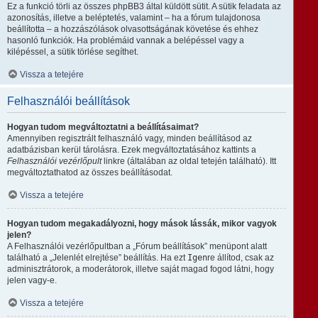
Ez a funkció törli az összes phpBB3 által küldött sütit. A sütik feladata az
azonosítás, illetve a beléptetés, valamint – ha a fórum tulajdonosa
beállította – a hozzászólások olvasottságának követése és ehhez
hasonló funkciók. Ha problémáid vannak a belépéssel vagy a
kilépéssel, a sütik törlése segíthet.
Vissza a tetejére
Felhasználói beállítások
Hogyan tudom megváltoztatni a beállításaimat?
Amennyiben regisztrált felhasználó vagy, minden beállításod az
adatbázisban kerül tárolásra. Ezek megváltoztatásához kattints a
Felhasználói vezérlőpult
linkre (általában az oldal tetején található). Itt
megváltoztathatod az összes beállításodat.
Vissza a tetejére
Hogyan tudom megakadályozni, hogy mások lássák, mikor vagyok
jelen?
A Felhasználói vezérlőpultban a „Fórum beállítások” menüpont alatt
található a „Jelenlét elrejtése” beállítás. Ha ezt
Igen
re állítod, csak az
adminisztrátorok, a moderátorok, illetve saját magad fogod látni, hogy
jelen vagy-e.
Vissza a tetejére