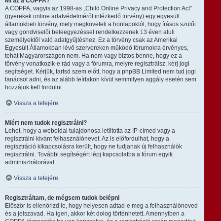
Mi az a COPPA?
A COPPA, vagyis az 1998-as „Child Online Privacy and Protection Act”
(gyerekek online adatvédelméről intézkedő törvény) egy egyesült
államokbeli törvény, mely megköveteli a honlapoktól, hogy írásos szülői
vagy gondviselői beleegyezéssel rendelkezzenek 13 éven aluli
személyektől való adatgyűjtéshez. Ez a törvény csak az Amerikai
Egyesült Államokban lévő szervereken működő fórumokra érvényes,
tehát Magyarországon nem. Ha nem vagy biztos benne, hogy ez a
törvény vonatkozik-e rád vagy a fórumra, melyre regisztrálsz, kérj jogi
segítséget. Kérjük, tartsd szem előtt, hogy a phpBB Limited nem tud jogi
tanácsot adni, és az alább leírtakon kívül semmilyen aggály esetén sem
hozzájuk kell fordulni.
Vissza a tetejére
Miért nem tudok regisztrálni?
Lehet, hogy a weboldal tulajdonosa letiltotta az IP-címed vagy a
regisztrálni kívánt felhasználónevet. Az is előfordulhat, hogy a
regisztráció kikapcsolásra került, hogy ne tudjanak új felhasználók
regisztrálni. További segítségért lépj kapcsolatba a fórum egyik
adminisztrátorával.
Vissza a tetejére
Regisztráltam, de mégsem tudok belépni
Először is ellenőrizd le, hogy helyesen adtad-e meg a felhasználóneved
és a jelszavad. Ha igen, akkor két dolog történhetett. Amennyiben a