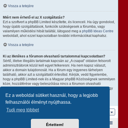
Vissza a tetejére
Miért nem érhető el az X szolgáltatás?
Ezt a szoftvert a phpBB Limited készítette, és licenceli. Ha úgy gondolod,
hogy újabb szolgáltatások, funkciók szükségesek a fórumba, vagy
valamilyen működési hibát találtál, látogasd meg a
phpBB Ideas Centre
weboldalt, ahol ezzel kapcsolatban további információkat kaphatsz.
Vissza a tetejére
Ki az illetékes a fórumon olvasható tartalommal kapcsolatban?
Sértő, illetve illegális tartalmak kapcsán az „A csapat” oldalon felsorolt
adminisztrátorok közül kell egyet felkeresni. Ha nem kapsz választ,
akkor a domain tulajdonosát. Ha a fórum egy ingyenes tárhelyen
található, akkor azt a szolgáltatót értesítsd. Kérjük, vedd figyelembe,
hogy a phpBB Limited-nek és a Magyar phpBB Közösségnek semmilyen
köze, hozzáférése vagy beleszólása nincs a fórumon olvasható
tartalomhoz, ezért nem tehető semmilyen módon felelőssé amiatt, hogy
ki mire használja ezt a fórumot.
Ez a weboldal sütiket használ, hogy a legjobb
felhasználói élményt nyújthassa.
Vissza a tetejére
Tudj meg többet
Ugrás
Fórum kezdőlap
A csapat
Taglista
Értettem!