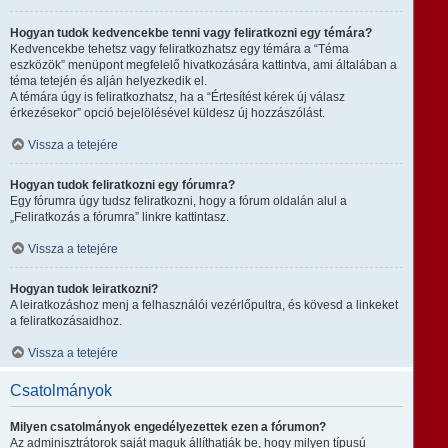
Hogyan tudok kedvencekbe tenni vagy feliratkozni egy témára?
Kedvencekbe tehetsz vagy feliratkozhatsz egy témára a “Téma
eszközök” menüpont megfelelő hivatkozására kattintva, ami általában a
téma tetején és alján helyezkedik el.
A témára úgy is feliratkozhatsz, ha a “Értesítést kérek új válasz
érkezésekor” opció bejelölésével küldesz új hozzászólást.
Vissza a tetejére
Hogyan tudok feliratkozni egy fórumra?
Egy fórumra úgy tudsz feliratkozni, hogy a fórum oldalán alul a
„Feliratkozás a fórumra” linkre kattintasz.
Vissza a tetejére
Hogyan tudok leiratkozni?
A leiratkozáshoz menj a felhasználói vezérlőpultra, és kövesd a linkeket
a feliratkozásaidhoz.
Vissza a tetejére
Csatolmányok
Milyen csatolmányok engedélyezettek ezen a fórumon?
Az adminisztrátorok saját maguk állíthatják be, hogy milyen típusú