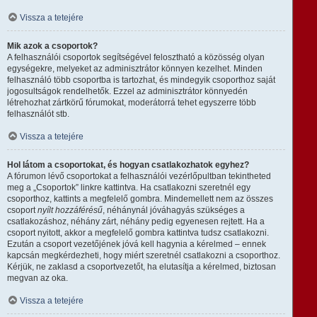
Vissza a tetejére
Mik azok a csoportok?
A felhasználói csoportok segítségével felosztható a közösség olyan
egységekre, melyeket az adminisztrátor könnyen kezelhet. Minden
felhasználó több csoportba is tartozhat, és mindegyik csoporthoz saját
jogosultságok rendelhetők. Ezzel az adminisztrátor könnyedén
létrehozhat zártkörű fórumokat, moderátorrá tehet egyszerre több
felhasználót stb.
Vissza a tetejére
Hol látom a csoportokat, és hogyan csatlakozhatok egyhez?
A fórumon lévő csoportokat a felhasználói vezérlőpultban tekintheted
meg a „Csoportok” linkre kattintva. Ha csatlakozni szeretnél egy
csoporthoz, kattints a megfelelő gombra. Mindemellett nem az összes
csoport
nyílt hozzáférésű
, néhánynál jóváhagyás szükséges a
csatlakozáshoz, néhány zárt, néhány pedig egyenesen rejtett. Ha a
csoport nyitott, akkor a megfelelő gombra kattintva tudsz csatlakozni.
Ezután a csoport vezetőjének jóvá kell hagynia a kérelmed – ennek
kapcsán megkérdezheti, hogy miért szeretnél csatlakozni a csoporthoz.
Kérjük, ne zaklasd a csoportvezetőt, ha elutasítja a kérelmed, biztosan
megvan az oka.
Vissza a tetejére