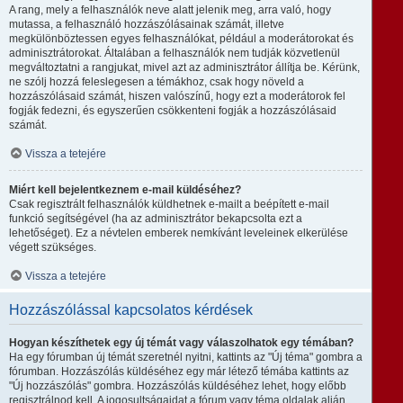
A rang, mely a felhasználók neve alatt jelenik meg, arra való, hogy
mutassa, a felhasználó hozzászólásainak számát, illetve
megkülönböztessen egyes felhasználókat, például a moderátorokat és
adminisztrátorokat. Általában a felhasználók nem tudják közvetlenül
megváltoztatni a rangjukat, mivel azt az adminisztrátor állítja be. Kérünk,
ne szólj hozzá feleslegesen a témákhoz, csak hogy növeld a
hozzászólásaid számát, hiszen valószínű, hogy ezt a moderátorok fel
fogják fedezni, és egyszerűen csökkenteni fogják a hozzászólásaid
számát.
Vissza a tetejére
Miért kell bejelentkeznem e-mail küldéséhez?
Csak regisztrált felhasználók küldhetnek e-mailt a beépített e-mail
funkció segítségével (ha az adminisztrátor bekapcsolta ezt a
lehetőséget). Ez a névtelen emberek nemkívánt leveleinek elkerülése
végett szükséges.
Vissza a tetejére
Hozzászólással kapcsolatos kérdések
Hogyan készíthetek egy új témát vagy válaszolhatok egy témában?
Ha egy fórumban új témát szeretnél nyitni, kattints az "Új téma" gombra a
fórumban. Hozzászólás küldéséhez egy már létező témába kattints az
"Új hozzászólás" gombra. Hozzászólás küldéséhez lehet, hogy előbb
regisztrálnod kell. A jogosultságaidat a fórum vagy téma oldalak alján