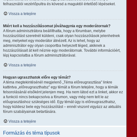
felhasználói vezérlőpultra és kövesd a maguktól értetődő lépéseket.
Vissza a tetejére
Miért kell a hozzászólásomat jóváhagynia egy moderátornak?
A fórum adminisztrátora beállíthatta, hogy a fórumban, melybe
hozzászólást szeretnél küldeni, csak olyan hozzászólások jelenhetnek
meg, melyeket egy moderátor átnézett. Az is lehet, hogy az
adminisztrátor egy olyan csoportba helyezett téged, akiknek a
hozzászólásait át kell néznie egy moderátornak. További információért,
lépj kapcsolatba a fórum adminisztrátorával.
Vissza a tetejére
Hogyan ugraszthatok előre egy témát?
A téma megtekintésénél megjelenő „Téma előreugrasztása” linkre
kattintva „előreugraszthatsz” egy témát a fórum tetejére, hogy a témák
felsorolásánál elsőként jelenjen meg. Ha nem látod ezt a linket, akkor ez
a funkció nincs bekapcsolva a fórumon, vagy még nem telt le az
előugrasztáshoz szükséges idő. Egy témát úgy is előreugraszthatsz,
hogy küldesz bele egy hozzászólást – ennél viszont vigyázz az aktuális
fórum szabályainak betartására.
Vissza a tetejére
Formázás és téma típusok