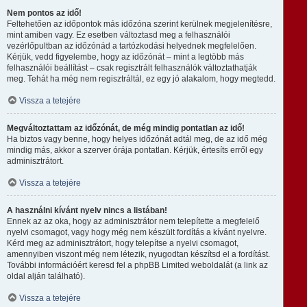
Nem pontos az idő!
Feltehetően az időpontok más időzóna szerint kerülnek megjelenítésre,
mint amiben vagy. Ez esetben változtasd meg a felhasználói
vezérlőpultban az időzónád a tartózkodási helyednek megfelelően.
Kérjük, vedd figyelembe, hogy az időzónát – mint a legtöbb más
felhasználói beállítást – csak regisztrált felhasználók változtathatják
meg. Tehát ha még nem regisztráltál, ez egy jó alakalom, hogy megtedd.
Vissza a tetejére
Megváltoztattam az időzónát, de még mindig pontatlan az idő!
Ha biztos vagy benne, hogy helyes időzónát adtál meg, de az idő még
mindig más, akkor a szerver órája pontatlan. Kérjük, értesíts erről egy
adminisztrátort.
Vissza a tetejére
A használni kívánt nyelv nincs a listában!
Ennek az az oka, hogy az adminisztrátor nem telepítette a megfelelő
nyelvi csomagot, vagy hogy még nem készült fordítás a kívánt nyelvre.
Kérd meg az adminisztrátort, hogy telepítse a nyelvi csomagot,
amennyiben viszont még nem létezik, nyugodtan készítsd el a fordítást.
További információért keresd fel a phpBB Limited weboldalát (a link az
oldal alján található).
Vissza a tetejére