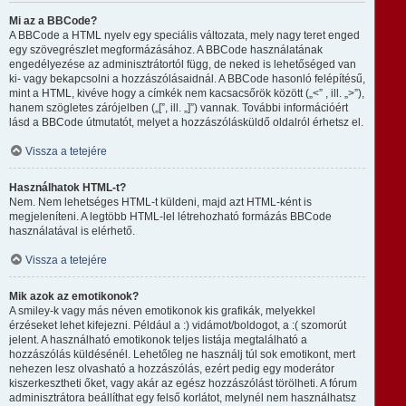
Mi az a BBCode?
A BBCode a HTML nyelv egy speciális változata, mely nagy teret enged
egy szövegrészlet megformázásához. A BBCode használatának
engedélyezése az adminisztrátortól függ, de neked is lehetőséged van
ki- vagy bekapcsolni a hozzászólásaidnál. A BBCode hasonló felépítésű,
mint a HTML, kivéve hogy a címkék nem kacsacsőrök között („<” , ill. „>”),
hanem szögletes zárójelben („[”, ill. „]”) vannak. További információért
lásd a BBCode útmutatót, melyet a hozzászólásküldő oldalról érhetsz el.
Vissza a tetejére
Használhatok HTML-t?
Nem. Nem lehetséges HTML-t küldeni, majd azt HTML-ként is
megjeleníteni. A legtöbb HTML-lel létrehozható formázás BBCode
használatával is elérhető.
Vissza a tetejére
Mik azok az emotikonok?
A smiley-k vagy más néven emotikonok kis grafikák, melyekkel
érzéseket lehet kifejezni. Például a :) vidámot/boldogot, a :( szomorút
jelent. A használható emotikonok teljes listája megtalálható a
hozzászólás küldésénél. Lehetőleg ne használj túl sok emotikont, mert
nehezen lesz olvasható a hozzászólás, ezért pedig egy moderátor
kiszerkesztheti őket, vagy akár az egész hozzászólást törölheti. A fórum
adminisztrátora beállíthat egy felső korlátot, melynél nem használhatsz