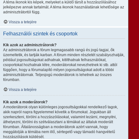
A téma ikonok kis képek, melyeket a küldő társít a hozzászólásához
jelképezve annak tartalmát. A téma ikonok használatának lehetősége az
adminisztrátortól függ.
Vissza a tetejére
Felhasználói szintek és csoportok
Kik azok az adminisztrátorok?
Az adminisztrátorok a fórum legmagasabb rangú és jogú tagjai, ők
üzemeltetik, és tartják karban. A fórum minden részletét szabályozhatják,
például jogosultságokat adhatnak, kitilthatnak felhasználókat,
csoportokat hozhatnak létre, moderátorokat nevezhetnek ki stb. attól
függően, hogy a fórumalapító milyen jogosultságokat adott a többi
adminisztrátornak. Teljesjogú moderátorok is lehetnek az összes
fórumban.
Vissza a tetejére
Kik azok a moderátorok?
A moderátorok olyan különleges jogosultságokkal rendelkező tagok,
akik napról napra figyelemmel követik a fórumokat. Jogukban áll
szerkeszteni, törölni a hozzászólásokat, valamint lezárni, megnyitni,
áthelyezni, törölni és szétválasztani a témákat az általuk moderált
fórumban. Általánosságban a moderátorok azért vannak, hogy
meggátolják a témába nem illő, sértegető vagy támadó hangvételű
hozzászólások küldését.