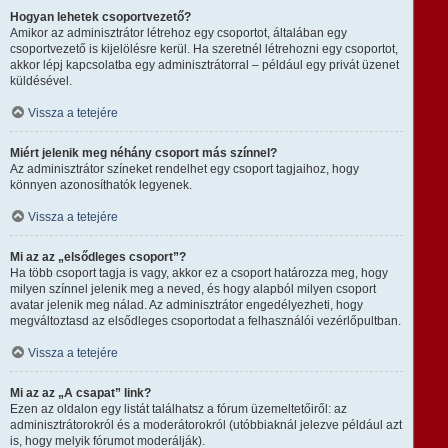
Hogyan lehetek csoportvezető?
Amikor az adminisztrátor létrehoz egy csoportot, általában egy
csoportvezető is kijelölésre kerül. Ha szeretnél létrehozni egy csoportot,
akkor lépj kapcsolatba egy adminisztrátorral – például egy privát üzenet
küldésével.
Vissza a tetejére
Miért jelenik meg néhány csoport más színnel?
Az adminisztrátor színeket rendelhet egy csoport tagjaihoz, hogy
könnyen azonosíthatók legyenek.
Vissza a tetejére
Mi az az „elsődleges csoport”?
Ha több csoport tagja is vagy, akkor ez a csoport határozza meg, hogy
milyen színnel jelenik meg a neved, és hogy alapból milyen csoport
avatar jelenik meg nálad. Az adminisztrátor engedélyezheti, hogy
megváltoztasd az elsődleges csoportodat a felhasználói vezérlőpultban.
Vissza a tetejére
Mi az az „A csapat” link?
Ezen az oldalon egy listát találhatsz a fórum üzemeltetőiről: az
adminisztrátorokról és a moderátorokról (utóbbiaknál jelezve például azt
is, hogy melyik fórumot moderálják).