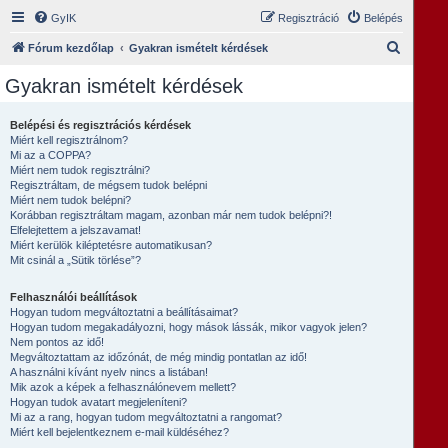
GyIK
Regisztráció
Belépés
K
Fórum kezdőlap
Gyakran ismételt kérdések
e
Gyakran ismételt kérdések
r
e
Belépési és regisztrációs kérdések
Miért kell regisztrálnom?
s
Mi az a COPPA?
é
Miért nem tudok regisztrálni?
Regisztráltam, de mégsem tudok belépni
s
Miért nem tudok belépni?
Korábban regisztráltam magam, azonban már nem tudok belépni?!
Elfelejtettem a jelszavamat!
Miért kerülök kiléptetésre automatikusan?
Mit csinál a „Sütik törlése”?
Felhasználói beállítások
Hogyan tudom megváltoztatni a beállításaimat?
Hogyan tudom megakadályozni, hogy mások lássák, mikor vagyok jelen?
Nem pontos az idő!
Megváltoztattam az időzónát, de még mindig pontatlan az idő!
A használni kívánt nyelv nincs a listában!
Mik azok a képek a felhasználónevem mellett?
Hogyan tudok avatart megjeleníteni?
Mi az a rang, hogyan tudom megváltoztatni a rangomat?
Miért kell bejelentkeznem e-mail küldéséhez?