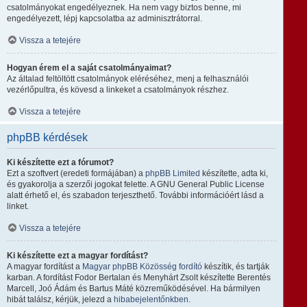
csatolmányokat engedélyeznek. Ha nem vagy biztos benne, mi
engedélyezett, lépj kapcsolatba az adminisztrátorral.
Vissza a tetejére
Hogyan érem el a saját csatolmányaimat?
Az általad feltöltött csatolmányok eléréséhez, menj a felhasználói
vezérlőpultra, és kövesd a linkeket a csatolmányok részhez.
Vissza a tetejére
phpBB kérdések
Ki készítette ezt a fórumot?
Ezt a szoftvert (eredeti formájában) a
phpBB Limited
készítette, adta ki,
és gyakorolja a szerzői jogokat felette. A GNU General Public License
alatt érhető el, és szabadon terjeszthető. További információért lásd a
linket.
Vissza a tetejére
Ki készítette ezt a magyar fordítást?
A magyar fordítást a
Magyar phpBB Közösség
fordító
készítik, és tartják
karban. A fordítást Fodor Bertalan és Menyhárt Zsolt készítette Berentés
Marcell, Joó Ádám és Bartus Máté közreműködésével. Ha bármilyen
hibát találsz, kérjük, jelezd a
hibabejelentőnkben
.