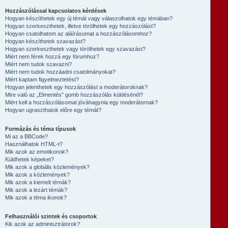
Hozzászólással kapcsolatos kérdések
Hogyan készíthetek egy új témát vagy válaszolhatok egy témában?
Hogyan szerkeszthetek, illetve törölhetek egy hozzászólást?
Hogyan csatolhatom az aláírásomat a hozzászólásomhoz?
Hogyan készíthetek szavazást?
Hogyan szerkeszthetek vagy törölhetek egy szavazást?
Miért nem férek hozzá egy fórumhoz?
Miért nem tudok szavazni?
Miért nem tudok hozzáadni csatolmányokat?
Miért kaptam figyelmeztetést?
Hogyan jelenthetek egy hozzászólást a moderátoroknak?
Mire való az „Elmentés” gomb hozzászólás küldésénél?
Miért kell a hozzászólásomat jóváhagynia egy moderátornak?
Hogyan ugraszthatok előre egy témát?
Formázás és téma típusok
Mi az a BBCode?
Használhatok HTML-t?
Mik azok az emotikonok?
Küldhetek képeket?
Mik azok a globális közlemények?
Mik azok a közlemények?
Mik azok a kiemelt témák?
Mik azok a lezárt témák?
Mik azok a téma ikonok?
Felhasználói szintek és csoportok
Kik azok az adminisztrátorok?