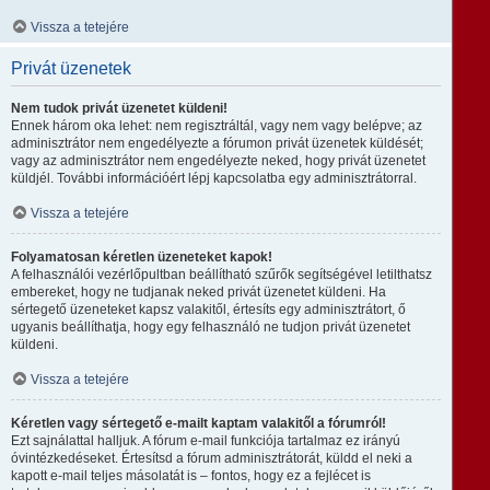
Vissza a tetejére
Privát üzenetek
Nem tudok privát üzenetet küldeni!
Ennek három oka lehet: nem regisztráltál, vagy nem vagy belépve; az
adminisztrátor nem engedélyezte a fórumon privát üzenetek küldését;
vagy az adminisztrátor nem engedélyezte neked, hogy privát üzenetet
küldjél. További információért lépj kapcsolatba egy adminisztrátorral.
Vissza a tetejére
Folyamatosan kéretlen üzeneteket kapok!
A felhasználói vezérlőpultban beállítható szűrők segítségével letilthatsz
embereket, hogy ne tudjanak neked privát üzenetet küldeni. Ha
sértegető üzeneteket kapsz valakitől, értesíts egy adminisztrátort, ő
ugyanis beállíthatja, hogy egy felhasználó ne tudjon privát üzenetet
küldeni.
Vissza a tetejére
Kéretlen vagy sértegető e-mailt kaptam valakitől a fórumról!
Ezt sajnálattal halljuk. A fórum e-mail funkciója tartalmaz ez irányú
óvintézkedéseket. Értesítsd a fórum adminisztrátorát, küldd el neki a
kapott e-mail teljes másolatát is – fontos, hogy ez a fejlécet is