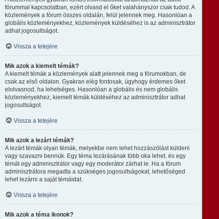
fórummal kapcsolatban, ezért olvasd el őket valahányszor csak tudod. A
közlemények a fórum összes oldalán, felül jelennek meg. Hasonlóan a
globális közleményekhez, közlemények küldéséhez is az adminisztrátor
adhat jogosultságot.
Vissza a tetejére
Mik azok a kiemelt témák?
A kiemelt témák a közlemények alatt jelennek meg a fórumokban, de
csak az első oldalon. Gyakran elég fontosak, úgyhogy érdemes őket
elolvasnod, ha lehetséges. Hasonlóan a globális és nem globális
közleményekhez, kiemelt témák küldéséhez az adminisztrátor adhat
jogosultságot.
Vissza a tetejére
Mik azok a lezárt témák?
A lezárt témák olyan témák, melyekbe nem lehet hozzászólást küldeni
vagy szavazni bennük. Egy téma lezárásának több oka lehet, és egy
témát egy adminisztrátor vagy egy moderátor zárhat le. Ha a fórum
adminisztrátora megadta a szükséges jogosultságokat, lehetőséged
lehet lezárni a saját témáidat.
Vissza a tetejére
Mik azok a téma ikonok?