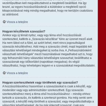
vezérlőpultban kell megváltoztatnod a megfelelő beállítást. Ha így
teszel, az egyes hozzászólásoknál a küldéskor a megfelelő opció
kikapcsolásával még mindig megadhatod, hogy ne kerüljön csatolásra
az aláírásod.
Vissza a tetejére
Hogyan készíthetek szavazást?
Amikor egy új témát nyitsz, vagy egy téma első hozzászólását
szerkeszted, kattints a „Szavazás készítése” fülre az üzenet mező alatt.
Ha nem látod ezt a fület, az azért lehet, mert nincs jogosultságod
szavazás készítéséhez. Add meg a szavazás címét, majd legalább két
választási lehetőséget mindegyiket új sorba írva. A „Felhasználónként
válaszható lehetőségek” mező használatával megadhatod azt is, hogy
egy felhasználó hány választási lehetőségre szavazhat; beállíthatsz a
szavazásnak egy időkorlátot (napokban megadva); és végül
választhatsz, hogy lehetséges legyen-e a szavazatokat megváltoztatatni.
Vissza a tetejére
Hogyan szerkeszthetek vagy törölhetek egy szavazást?
A hozzászólásokhoz hasonlóan a szavazásokat is csak a készítő, egy
moderátor vagy egy adminisztrátor szerkesztheti. Egy szavazás
szerkesztéséhez menj a téma első hozzászólásához – mindig ehhez
tartozik a szavazás, és kattints a
szerkeszt
gombra. Ha még senki sem
szavazott, a készítő még törölheti a szavazást, vagy megváltoztathatja a
választási lehetőségeket, de ha már érkezett szavazat, csak egy