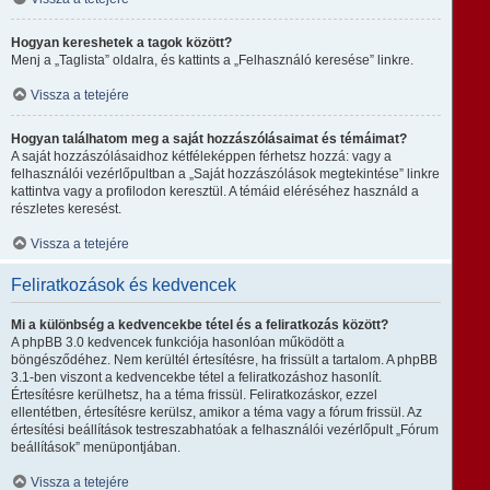
Hogyan kereshetek a tagok között?
Menj a „Taglista” oldalra, és kattints a „Felhasználó keresése” linkre.
Vissza a tetejére
Hogyan találhatom meg a saját hozzászólásaimat és témáimat?
A saját hozzászólásaidhoz kétféleképpen férhetsz hozzá: vagy a
felhasználói vezérlőpultban a „Saját hozzászólások megtekintése” linkre
kattintva vagy a profilodon keresztül. A témáid eléréséhez használd a
részletes keresést.
Vissza a tetejére
Feliratkozások és kedvencek
Mi a különbség a kedvencekbe tétel és a feliratkozás között?
A phpBB 3.0 kedvencek funkciója hasonlóan működött a
böngésződéhez. Nem kerültél értesítésre, ha frissült a tartalom. A phpBB
3.1-ben viszont a kedvencekbe tétel a feliratkozáshoz hasonlít.
Értesítésre kerülhetsz, ha a téma frissül. Feliratkozáskor, ezzel
ellentétben, értesítésre kerülsz, amikor a téma vagy a fórum frissül. Az
értesítési beállítások testreszabhatóak a felhasználói vezérlőpult „Fórum
beállítások” menüpontjában.
Vissza a tetejére