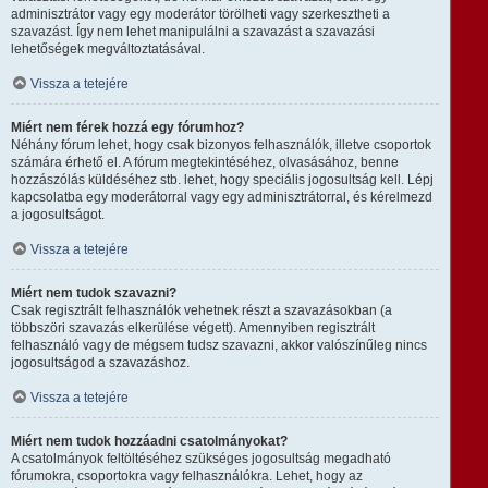
adminisztrátor vagy egy moderátor törölheti vagy szerkesztheti a
szavazást. Így nem lehet manipulálni a szavazást a szavazási
lehetőségek megváltoztatásával.
Vissza a tetejére
Miért nem férek hozzá egy fórumhoz?
Néhány fórum lehet, hogy csak bizonyos felhasználók, illetve csoportok
számára érhető el. A fórum megtekintéséhez, olvasásához, benne
hozzászólás küldéséhez stb. lehet, hogy speciális jogosultság kell. Lépj
kapcsolatba egy moderátorral vagy egy adminisztrátorral, és kérelmezd
a jogosultságot.
Vissza a tetejére
Miért nem tudok szavazni?
Csak regisztrált felhasználók vehetnek részt a szavazásokban (a
többszöri szavazás elkerülése végett). Amennyiben regisztrált
felhasználó vagy de mégsem tudsz szavazni, akkor valószínűleg nincs
jogosultságod a szavazáshoz.
Vissza a tetejére
Miért nem tudok hozzáadni csatolmányokat?
A csatolmányok feltöltéséhez szükséges jogosultság megadható
fórumokra, csoportokra vagy felhasználókra. Lehet, hogy az