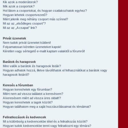
Kik azok a moderátorok?
Mik azok a csoportok?
Hol látom a csoportokat, és hogyan csatlakozhatok egyhez?
Hogyan lehetek csoportvezető?
Miért jelenik meg néhány csoport más színnel?
Mi az az „elsődleges csoport”?
Mi az az „A csapat” link?
Privát üzenetek
Nem tudok privát üzenetet küldeni!
Folyamatosan kéretlen üzeneteket kapok!
Kéretlen vagy sértegető e-mailt kaptam valakitől a fórumról!
Barátok és haragosok
Mire valók a barátok és haragosok listák?
Hogyan adhatok hozzá, illetve távolíthatok el felhasználókat a barátok vagy
haragosok listáról?
Keresés a fórumban
Hogyan kereshetek egy fórumban?
Miért nem ad vissza találatot a keresésem?
A keresésem miért ad vissza üres oldalt!?
Hogyan kereshetek a tagok között?
Hogyan találhatom meg a saját hozzászólásaimat és témáimat?
Feliratkozások és kedvencek
Mi a különbség a kedvencekbe tétel és a feliratkozás között?
Hogyan tudok kedvencekbe tenni vagy feliratkozni egy témára?