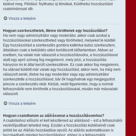
találod meg. Például: Nyithatsz új témákat, Küldhetsz hozzászólást
csatolmánnyal stb.
Vissza a tetejére
Hogyan szerkeszthetek, illetve törölhetek egy hozzászólást?
Ha nem vagy adminisztrátor vagy moderátor, akkor csak azokat a
hozzászólásokat szerkesztheted vagy törölheted, melyeket te küldtél.
Egy hozzászólást a szerkesztés gombra kattintva tudsz szerkeszteni,
általában csak a beküldés utáni korlátozott időtartamban. Abban az
esetben, ha valaki már válaszolt a hozzászólásodra, a hozzászólásod
alatt egy apró szöveg fog megjelenni, mely jelzi, a hozzászólás
hányszor és ki által került szerkesztésre. Ez csak akkor fog megjelenni,
ha utánad küldött már valaki egy hozzászólást, akkor nem, ha még nem
válaszolt senki, illetve ha egy moderátor vagy egy adminisztrátor
szerkesztette a hozzászólásod, bár ők hagyhatnak egy megjegyzést
jelezve a szerkesztés okát. Kérjük, vedd figyelembe, hogy a normál
felhasználók nem törölhetik a hozzászólásukat, miután már másvalaki
válaszolt.
Vissza a tetejére
Hogyan csatolhatom az aláírásomat a hozzászólásomhoz?
A csatoláshoz először el kell készítened az aláírásod – ezt a felhasználói
vezérlőpultban teheted meg. Ezután a hozzászólás küldésénél csak
jelöld be az
Aláírás hozzáadása
opciót. Az aláírás automatikusan is
hozzáadható minden hozzászóláshoz, ehhez is a felhasználói