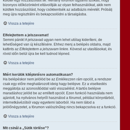
küldtél egy hozzászólást se. Néhány fórumon ugyanis szokás, hogy
bizonyos időközönként eltávolítják az olyan felhasználókat, akik nem
küldtek hozzászólást, hogy csökkentsék az adatbázis méretét. Próbálj
meg újra regisztrálni és bekapcsolódni a társalgásba.
Vissza a tetejére
Elfelejtettem a jelszavamat!
Semmi pánik! A jelszavad ugyan nem lehet utólag kideríteni, de
lehetőséged van új készítésére. Ehhez menj a belépés oldalra, majd
kattints az
Elfelejtettem a jelszavam
linkre. Kövesd az utasításokat, és
rövid időn belül újra be kell tudnod lépned.
Vissza a tetejére
Miért kerülök kiléptetésre automatikusan?
Ha belépéskor nem jelölöd be az
Emlékezzen rám
opciót, a rendszer
csak egy előre meghatározott ideig hagy belépve. Ez a viselkedés
meggátolja az azonosítóddal való visszaélést. A tartós belépve
maradáshoz jelöld be az említett opciót. Ezen funkció használata nem
ajánlott, ha nyilvános helyről használod a fórumot, például könyvtárból,
internetkávézóból vagy egyetemi laborból. Ha nem látod a
jelölőnégyzetet, a fórumon valószínűleg nincs bekapcsolva ez a funkció.
Vissza a tetejére
Mit csinál a „Sütik törlése”?