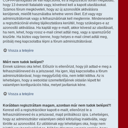
COPPA-támogatás be van kapcsolva, és a regisztráció során megadtad,
hogy 13 évesnél fiatalabb vagy, követned kell a kapott utasításokat.
Számos fórum megköveteli, hogy az új azonosítók aktiválásra
kerüljenek, mielőtt használatba lehetne venni őket. Ezt vagy egy
adminisztrátornak vagy a felhasználónak kell megtennie. Mindenesetre
a regisztrációnál elvileg tájékoztatásra kerültél, hogy szükséges-e az
azonosító aktiválása. Ha kaptál egy e-mailt, akkor kövesd az utasításait,
ha nem, lehet, hogy rossz e-mail címet adtál meg, vagy a spamszűrőd
kiszűrte. Ha biztos vagy benne, hogy helyes e-mail címet adtál meg,
próbálj meg kapcsolatba lépni a fórum adminisztrátorával.
Vissza a tetejére
Miért nem tudok belépni?
Ennek számos oka lehet. Először is ellenőrizd, hogy jól adtad-e meg a
felhasználóneved és a jelszavad. Ha igen, lépj kapcsolatba a fórum
adminisztrátorával, hogy meggyőződj róla, nem lettél kitiltva. Az is
lehetséges, hogy a weboldal üzemeltetőjének oldalán lépett fel
valamilyen konfigurációs hiba, melyet javítaniuk kéne.
Vissza a tetejére
Korábban regisztráltam magam, azonban már nem tudok belépni?!
Keresd elő a regisztrációkor kapott e-mailt, ellenőrizd le a
felhasználóneved és a jelszavad, majd próbálkozz újra. Lehetséges,
hogy az adminisztrátor valamilyen okból kifolyólag inaktiválta, vagy
törölte az azonosítód. Ez utóbbinak egy lehetséges oka, hogy nem