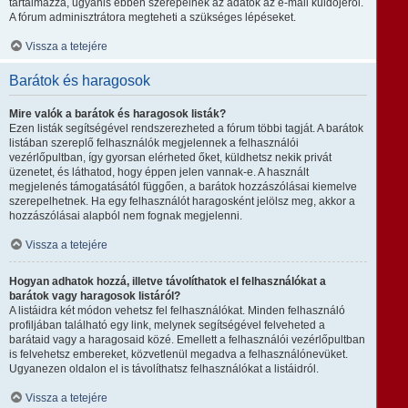
tartalmazza, ugyanis ebben szerepelnek az adatok az e-mail küldőjéről.
A fórum adminisztrátora megteheti a szükséges lépéseket.
Vissza a tetejére
Barátok és haragosok
Mire valók a barátok és haragosok listák?
Ezen listák segítségével rendszerezheted a fórum többi tagját. A barátok
listában szereplő felhasználók megjelennek a felhasználói
vezérlőpultban, így gyorsan elérheted őket, küldhetsz nekik privát
üzenetet, és láthatod, hogy éppen jelen vannak-e. A használt
megjelenés támogatásától függően, a barátok hozzászólásai kiemelve
szerepelhetnek. Ha egy felhasználót haragosként jelölsz meg, akkor a
hozzászólásai alapból nem fognak megjelenni.
Vissza a tetejére
Hogyan adhatok hozzá, illetve távolíthatok el felhasználókat a
barátok vagy haragosok listáról?
A listáidra két módon vehetsz fel felhasználókat. Minden felhasználó
profiljában található egy link, melynek segítségével felveheted a
barátaid vagy a haragosaid közé. Emellett a felhasználói vezérlőpultban
is felvehetsz embereket, közvetlenül megadva a felhasználónevüket.
Ugyanezen oldalon el is távolíthatsz felhasználókat a listáidról.
Vissza a tetejére