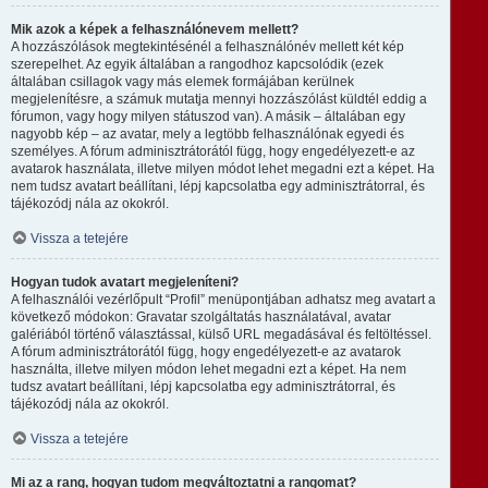
Mik azok a képek a felhasználónevem mellett?
A hozzászólások megtekintésénél a felhasználónév mellett két kép
szerepelhet. Az egyik általában a rangodhoz kapcsolódik (ezek
általában csillagok vagy más elemek formájában kerülnek
megjelenítésre, a számuk mutatja mennyi hozzászólást küldtél eddig a
fórumon, vagy hogy milyen státuszod van). A másik – általában egy
nagyobb kép – az avatar, mely a legtöbb felhasználónak egyedi és
személyes. A fórum adminisztrátorától függ, hogy engedélyezett-e az
avatarok használata, illetve milyen módot lehet megadni ezt a képet. Ha
nem tudsz avatart beállítani, lépj kapcsolatba egy adminisztrátorral, és
tájékozódj nála az okokról.
Vissza a tetejére
Hogyan tudok avatart megjeleníteni?
A felhasználói vezérlőpult “Profil” menüpontjában adhatsz meg avatart a
következő módokon: Gravatar szolgáltatás használatával, avatar
galériából történő választással, külső URL megadásával és feltöltéssel.
A fórum adminisztrátorától függ, hogy engedélyezett-e az avatarok
használta, illetve milyen módon lehet megadni ezt a képet. Ha nem
tudsz avatart beállítani, lépj kapcsolatba egy adminisztrátorral, és
tájékozódj nála az okokról.
Vissza a tetejére
Mi az a rang, hogyan tudom megváltoztatni a rangomat?