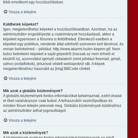
több emotikont egy hozzászólásban.
Vissza a tetejére
Küldhetek képeket?
Igen, megjeleníthetsz képeket a hozzászólásaidban. Azonban, ha az
adminisztrátor engedélyezte a csatolmányok hozzáadását, akkor a
képeket egyenesen a fórumra is feltöltheted. Ellenkező esetben a
képeket egy publikus, mindenki által elérhető szerveren kell tárolnod, és
onnan belinkelned – például: http://www.akarmi.hu/en-kepem.gif. Nem
tudsz belinkelni képeket a saját gépedről (hacsak az nem érhető el
kívülről is), azonosítást igénylő oldalakról (mint például freemail, gmail,
yahoo postafiókok), jelszóval védett weblapokról stb. A képek
megjelenítéséhez használd az [img] BBCode címkét.
Vissza a tetejére
Mik azok a globális közlemények?
A globális közlemények fontos információkat tartalmaznak, ezért olvasd
el őket valahányszor csak tudod. A felhasználói vezérlőpultban és
minden fórum tetején jelennek meg. Globális közlemények küldéséhez
az adminisztrátor adhat jogosultságot.
Vissza a tetejére
Mik azok a közlemények?
A közlemények gyakran fontos információkat tartalmaznak az adott