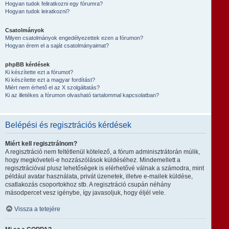
Hogyan tudok feliratkozni egy fórumra?
Hogyan tudok leiratkozni?
Csatolmányok
Milyen csatolmányok engedélyezettek ezen a fórumon?
Hogyan érem el a saját csatolmányaimat?
phpBB kérdések
Ki készítette ezt a fórumot?
Ki készítette ezt a magyar fordítást?
Miért nem érhető el az X szolgáltatás?
Ki az illetékes a fórumon olvasható tartalommal kapcsolatban?
Belépési és regisztrációs kérdések
Miért kell regisztrálnom?
A regisztráció nem feltétlenül kötelező, a fórum adminisztrátorán múlik,
hogy megköveteli-e hozzászólások küldéséhez. Mindemellett a
regisztrációval plusz lehetőségek is elérhetővé válnak a számodra, mint
például avatar használata, privát üzenetek, illetve e-mailek küldése,
csatlakozás csoportokhoz stb. A regisztráció csupán néhány
másodpercet vesz igénybe, így javasoljuk, hogy éljél vele.
Vissza a tetejére