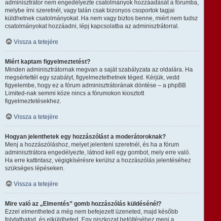
adminisztrátor nem engedélyezte csatolmányok hozzáadását a fórumba,
melybe írni szeretnél, vagy talán csak bizonyos csoportok tagjai
küldhetnek csatolmányokat. Ha nem vagy biztos benne, miért nem tudsz
csatolmányokat hozzáadni, lépj kapcsolatba az adminisztrátorral.
Vissza a tetejére
Miért kaptam figyelmeztetést?
Minden adminisztrátornak megvan a saját szabályzata az oldalára. Ha
megsértettél egy szabályt, figyelmeztethetnek téged. Kérjük, vedd
figyelembe, hogy ez a fórum adminisztrátorának döntése – a phpBB
Limited-nak semmi köze nincs a fórumokon kiosztott
figyelmeztetésekhez.
Vissza a tetejére
Hogyan jelenthetek egy hozzászólást a moderátoroknak?
Menj a hozzászóláshoz, melyet jelenteni szeretnél, és ha a fórum
adminisztrátora engedélyezte, látnod kell egy gombot, mely erre való.
Ha erre kattintasz, végigkísérésre kerülsz a hozzászólás jelentéséhez
szükséges lépéseken.
Vissza a tetejére
Mire való az „Elmentés” gomb hozzászólás küldésénél?
Ezzel elmentheted a még nem befejezett üzeneted, majd később
folytathatod, és elküldheted. Egy piszkozat betöltéséhez menj a