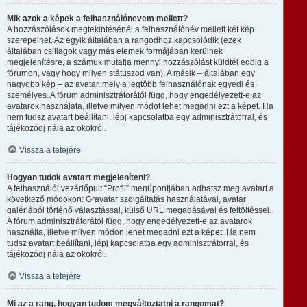
Mik azok a képek a felhasználónevem mellett?
A hozzászólások megtekintésénél a felhasználónév mellett két kép
szerepelhet. Az egyik általában a rangodhoz kapcsolódik (ezek
általában csillagok vagy más elemek formájában kerülnek
megjelenítésre, a számuk mutatja mennyi hozzászólást küldtél eddig a
fórumon, vagy hogy milyen státuszod van). A másik – általában egy
nagyobb kép – az avatar, mely a legtöbb felhasználónak egyedi és
személyes. A fórum adminisztrátorától függ, hogy engedélyezett-e az
avatarok használata, illetve milyen módot lehet megadni ezt a képet. Ha
nem tudsz avatart beállítani, lépj kapcsolatba egy adminisztrátorral, és
tájékozódj nála az okokról.
Vissza a tetejére
Hogyan tudok avatart megjeleníteni?
A felhasználói vezérlőpult “Profil” menüpontjában adhatsz meg avatart a
következő módokon: Gravatar szolgáltatás használatával, avatar
galériából történő választással, külső URL megadásával és feltöltéssel.
A fórum adminisztrátorától függ, hogy engedélyezett-e az avatarok
használta, illetve milyen módon lehet megadni ezt a képet. Ha nem
tudsz avatart beállítani, lépj kapcsolatba egy adminisztrátorral, és
tájékozódj nála az okokról.
Vissza a tetejére
Mi az a rang, hogyan tudom megváltoztatni a rangomat?