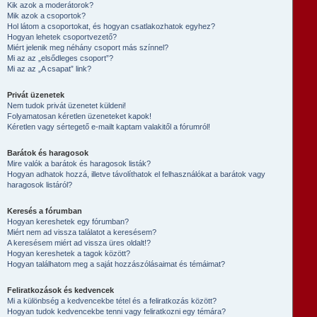
Kik azok a moderátorok?
Mik azok a csoportok?
Hol látom a csoportokat, és hogyan csatlakozhatok egyhez?
Hogyan lehetek csoportvezető?
Miért jelenik meg néhány csoport más színnel?
Mi az az „elsődleges csoport”?
Mi az az „A csapat” link?
Privát üzenetek
Nem tudok privát üzenetet küldeni!
Folyamatosan kéretlen üzeneteket kapok!
Kéretlen vagy sértegető e-mailt kaptam valakitől a fórumról!
Barátok és haragosok
Mire valók a barátok és haragosok listák?
Hogyan adhatok hozzá, illetve távolíthatok el felhasználókat a barátok vagy
haragosok listáról?
Keresés a fórumban
Hogyan kereshetek egy fórumban?
Miért nem ad vissza találatot a keresésem?
A keresésem miért ad vissza üres oldalt!?
Hogyan kereshetek a tagok között?
Hogyan találhatom meg a saját hozzászólásaimat és témáimat?
Feliratkozások és kedvencek
Mi a különbség a kedvencekbe tétel és a feliratkozás között?
Hogyan tudok kedvencekbe tenni vagy feliratkozni egy témára?