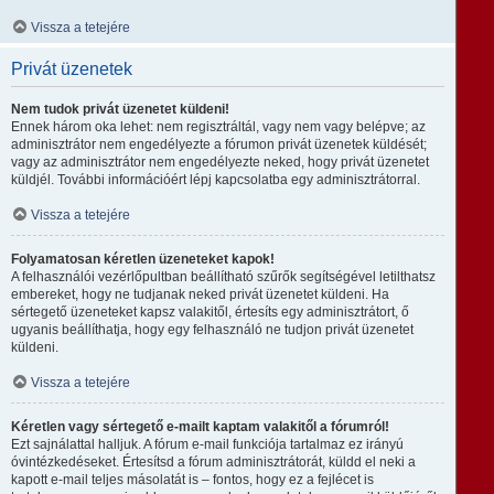
Vissza a tetejére
Privát üzenetek
Nem tudok privát üzenetet küldeni!
Ennek három oka lehet: nem regisztráltál, vagy nem vagy belépve; az
adminisztrátor nem engedélyezte a fórumon privát üzenetek küldését;
vagy az adminisztrátor nem engedélyezte neked, hogy privát üzenetet
küldjél. További információért lépj kapcsolatba egy adminisztrátorral.
Vissza a tetejére
Folyamatosan kéretlen üzeneteket kapok!
A felhasználói vezérlőpultban beállítható szűrők segítségével letilthatsz
embereket, hogy ne tudjanak neked privát üzenetet küldeni. Ha
sértegető üzeneteket kapsz valakitől, értesíts egy adminisztrátort, ő
ugyanis beállíthatja, hogy egy felhasználó ne tudjon privát üzenetet
küldeni.
Vissza a tetejére
Kéretlen vagy sértegető e-mailt kaptam valakitől a fórumról!
Ezt sajnálattal halljuk. A fórum e-mail funkciója tartalmaz ez irányú
óvintézkedéseket. Értesítsd a fórum adminisztrátorát, küldd el neki a
kapott e-mail teljes másolatát is – fontos, hogy ez a fejlécet is