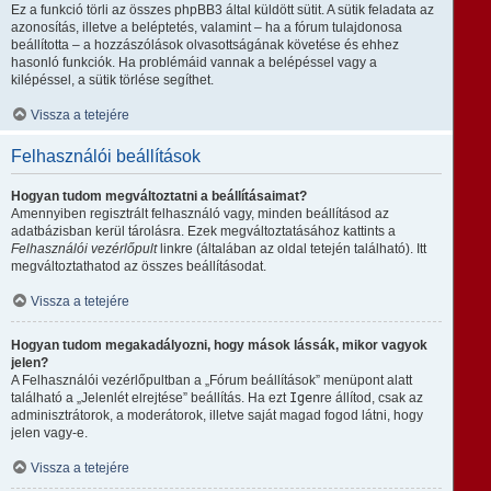
Ez a funkció törli az összes phpBB3 által küldött sütit. A sütik feladata az
azonosítás, illetve a beléptetés, valamint – ha a fórum tulajdonosa
beállította – a hozzászólások olvasottságának követése és ehhez
hasonló funkciók. Ha problémáid vannak a belépéssel vagy a
kilépéssel, a sütik törlése segíthet.
Vissza a tetejére
Felhasználói beállítások
Hogyan tudom megváltoztatni a beállításaimat?
Amennyiben regisztrált felhasználó vagy, minden beállításod az
adatbázisban kerül tárolásra. Ezek megváltoztatásához kattints a
Felhasználói vezérlőpult
linkre (általában az oldal tetején található). Itt
megváltoztathatod az összes beállításodat.
Vissza a tetejére
Hogyan tudom megakadályozni, hogy mások lássák, mikor vagyok
jelen?
A Felhasználói vezérlőpultban a „Fórum beállítások” menüpont alatt
található a „Jelenlét elrejtése” beállítás. Ha ezt
Igen
re állítod, csak az
adminisztrátorok, a moderátorok, illetve saját magad fogod látni, hogy
jelen vagy-e.
Vissza a tetejére