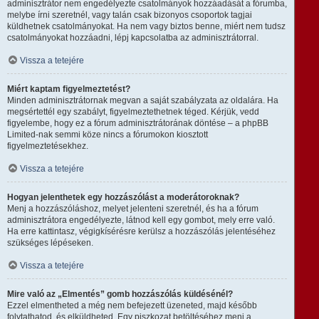
adminisztrátor nem engedélyezte csatolmányok hozzáadását a fórumba,
melybe írni szeretnél, vagy talán csak bizonyos csoportok tagjai
küldhetnek csatolmányokat. Ha nem vagy biztos benne, miért nem tudsz
csatolmányokat hozzáadni, lépj kapcsolatba az adminisztrátorral.
Vissza a tetejére
Miért kaptam figyelmeztetést?
Minden adminisztrátornak megvan a saját szabályzata az oldalára. Ha
megsértettél egy szabályt, figyelmeztethetnek téged. Kérjük, vedd
figyelembe, hogy ez a fórum adminisztrátorának döntése – a phpBB
Limited-nak semmi köze nincs a fórumokon kiosztott
figyelmeztetésekhez.
Vissza a tetejére
Hogyan jelenthetek egy hozzászólást a moderátoroknak?
Menj a hozzászóláshoz, melyet jelenteni szeretnél, és ha a fórum
adminisztrátora engedélyezte, látnod kell egy gombot, mely erre való.
Ha erre kattintasz, végigkísérésre kerülsz a hozzászólás jelentéséhez
szükséges lépéseken.
Vissza a tetejére
Mire való az „Elmentés” gomb hozzászólás küldésénél?
Ezzel elmentheted a még nem befejezett üzeneted, majd később
folytathatod, és elküldheted. Egy piszkozat betöltéséhez menj a