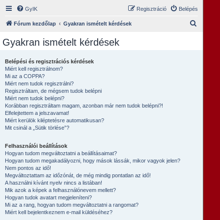
GyIK
Regisztráció
Belépés
K
Fórum kezdőlap
Gyakran ismételt kérdések
e
Gyakran ismételt kérdések
r
e
Belépési és regisztrációs kérdések
Miért kell regisztrálnom?
s
Mi az a COPPA?
é
Miért nem tudok regisztrálni?
Regisztráltam, de mégsem tudok belépni
s
Miért nem tudok belépni?
Korábban regisztráltam magam, azonban már nem tudok belépni?!
Elfelejtettem a jelszavamat!
Miért kerülök kiléptetésre automatikusan?
Mit csinál a „Sütik törlése”?
Felhasználói beállítások
Hogyan tudom megváltoztatni a beállításaimat?
Hogyan tudom megakadályozni, hogy mások lássák, mikor vagyok jelen?
Nem pontos az idő!
Megváltoztattam az időzónát, de még mindig pontatlan az idő!
A használni kívánt nyelv nincs a listában!
Mik azok a képek a felhasználónevem mellett?
Hogyan tudok avatart megjeleníteni?
Mi az a rang, hogyan tudom megváltoztatni a rangomat?
Miért kell bejelentkeznem e-mail küldéséhez?