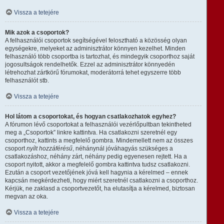
Vissza a tetejére
Mik azok a csoportok?
A felhasználói csoportok segítségével felosztható a közösség olyan
egységekre, melyeket az adminisztrátor könnyen kezelhet. Minden
felhasználó több csoportba is tartozhat, és mindegyik csoporthoz saját
jogosultságok rendelhetők. Ezzel az adminisztrátor könnyedén
létrehozhat zártkörű fórumokat, moderátorrá tehet egyszerre több
felhasználót stb.
Vissza a tetejére
Hol látom a csoportokat, és hogyan csatlakozhatok egyhez?
A fórumon lévő csoportokat a felhasználói vezérlőpultban tekintheted
meg a „Csoportok” linkre kattintva. Ha csatlakozni szeretnél egy
csoporthoz, kattints a megfelelő gombra. Mindemellett nem az összes
csoport
nyílt hozzáférésű
, néhánynál jóváhagyás szükséges a
csatlakozáshoz, néhány zárt, néhány pedig egyenesen rejtett. Ha a
csoport nyitott, akkor a megfelelő gombra kattintva tudsz csatlakozni.
Ezután a csoport vezetőjének jóvá kell hagynia a kérelmed – ennek
kapcsán megkérdezheti, hogy miért szeretnél csatlakozni a csoporthoz.
Kérjük, ne zaklasd a csoportvezetőt, ha elutasítja a kérelmed, biztosan
megvan az oka.
Vissza a tetejére