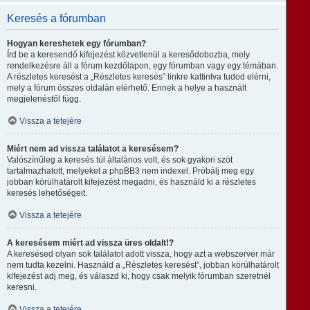
Keresés a fórumban
Hogyan kereshetek egy fórumban?
Írd be a keresendő kifejezést közvetlenül a keresődobozba, mely
rendelkezésre áll a fórum kezdőlapon, egy fórumban vagy egy témában.
A részletes keresést a „Részletes keresés” linkre kattintva tudod elérni,
mely a fórum összes oldalán elérhető. Ennek a helye a használt
megjelenéstől függ.
Vissza a tetejére
Miért nem ad vissza találatot a keresésem?
Valószínűleg a keresés túl általános volt, és sok gyakori szót
tartalmazhatott, melyeket a phpBB3 nem indexel. Próbálj meg egy
jobban körülhatárolt kifejezést megadni, és használd ki a részletes
keresés lehetőségeit.
Vissza a tetejére
A keresésem miért ad vissza üres oldalt!?
A keresésed olyan sok találatot adott vissza, hogy azt a webszerver már
nem tudta kezelni. Használd a „Részletes keresést”, jobban körülhatárolt
kifejezést adj meg, és válaszd ki, hogy csak melyik fórumban szeretnél
keresni.
Vissza a tetejére