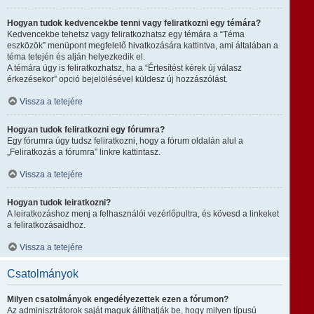
Hogyan tudok kedvencekbe tenni vagy feliratkozni egy témára?
Kedvencekbe tehetsz vagy feliratkozhatsz egy témára a “Téma
eszközök” menüpont megfelelő hivatkozására kattintva, ami általában a
téma tetején és alján helyezkedik el.
A témára úgy is feliratkozhatsz, ha a “Értesítést kérek új válasz
érkezésekor” opció bejelölésével küldesz új hozzászólást.
Vissza a tetejére
Hogyan tudok feliratkozni egy fórumra?
Egy fórumra úgy tudsz feliratkozni, hogy a fórum oldalán alul a
„Feliratkozás a fórumra” linkre kattintasz.
Vissza a tetejére
Hogyan tudok leiratkozni?
A leiratkozáshoz menj a felhasználói vezérlőpultra, és kövesd a linkeket
a feliratkozásaidhoz.
Vissza a tetejére
Csatolmányok
Milyen csatolmányok engedélyezettek ezen a fórumon?
Az adminisztrátorok saját maguk állíthatják be, hogy milyen típusú