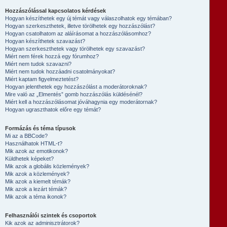
Hozzászólással kapcsolatos kérdések
Hogyan készíthetek egy új témát vagy válaszolhatok egy témában?
Hogyan szerkeszthetek, illetve törölhetek egy hozzászólást?
Hogyan csatolhatom az aláírásomat a hozzászólásomhoz?
Hogyan készíthetek szavazást?
Hogyan szerkeszthetek vagy törölhetek egy szavazást?
Miért nem férek hozzá egy fórumhoz?
Miért nem tudok szavazni?
Miért nem tudok hozzáadni csatolmányokat?
Miért kaptam figyelmeztetést?
Hogyan jelenthetek egy hozzászólást a moderátoroknak?
Mire való az „Elmentés” gomb hozzászólás küldésénél?
Miért kell a hozzászólásomat jóváhagynia egy moderátornak?
Hogyan ugraszthatok előre egy témát?
Formázás és téma típusok
Mi az a BBCode?
Használhatok HTML-t?
Mik azok az emotikonok?
Küldhetek képeket?
Mik azok a globális közlemények?
Mik azok a közlemények?
Mik azok a kiemelt témák?
Mik azok a lezárt témák?
Mik azok a téma ikonok?
Felhasználói szintek és csoportok
Kik azok az adminisztrátorok?