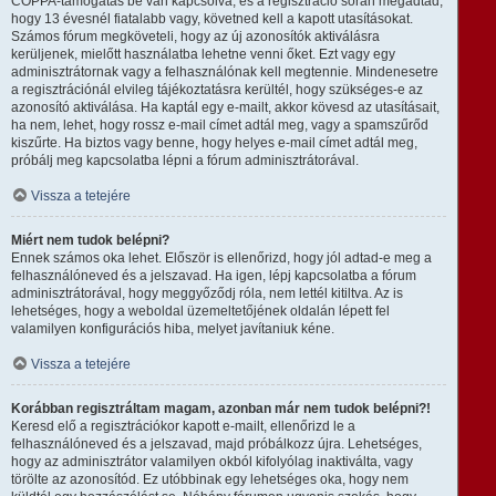
COPPA-támogatás be van kapcsolva, és a regisztráció során megadtad,
hogy 13 évesnél fiatalabb vagy, követned kell a kapott utasításokat.
Számos fórum megköveteli, hogy az új azonosítók aktiválásra
kerüljenek, mielőtt használatba lehetne venni őket. Ezt vagy egy
adminisztrátornak vagy a felhasználónak kell megtennie. Mindenesetre
a regisztrációnál elvileg tájékoztatásra kerültél, hogy szükséges-e az
azonosító aktiválása. Ha kaptál egy e-mailt, akkor kövesd az utasításait,
ha nem, lehet, hogy rossz e-mail címet adtál meg, vagy a spamszűrőd
kiszűrte. Ha biztos vagy benne, hogy helyes e-mail címet adtál meg,
próbálj meg kapcsolatba lépni a fórum adminisztrátorával.
Vissza a tetejére
Miért nem tudok belépni?
Ennek számos oka lehet. Először is ellenőrizd, hogy jól adtad-e meg a
felhasználóneved és a jelszavad. Ha igen, lépj kapcsolatba a fórum
adminisztrátorával, hogy meggyőződj róla, nem lettél kitiltva. Az is
lehetséges, hogy a weboldal üzemeltetőjének oldalán lépett fel
valamilyen konfigurációs hiba, melyet javítaniuk kéne.
Vissza a tetejére
Korábban regisztráltam magam, azonban már nem tudok belépni?!
Keresd elő a regisztrációkor kapott e-mailt, ellenőrizd le a
felhasználóneved és a jelszavad, majd próbálkozz újra. Lehetséges,
hogy az adminisztrátor valamilyen okból kifolyólag inaktiválta, vagy
törölte az azonosítód. Ez utóbbinak egy lehetséges oka, hogy nem