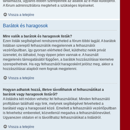
tartalmazza, ugyanis ebben szerepelnek az adatok az e-mail küldőjéről.
A fórum adminisztrátora megteheti a szükséges lépéseket.
Vissza a tetejére
Barátok és haragosok
Mire valók a barátok és haragosok listák?
Ezen listák segítségével rendszerezheted a fórum többi tagját. A barátok
listában szereplő felhasználók megjelennek a felhasználói
vezérlőpultban, így gyorsan elérheted őket, küldhetsz nekik privát
üzenetet, és láthatod, hogy éppen jelen vannak-e. A használt
megjelenés támogatásától függően, a barátok hozzászólásai kiemelve
szerepelhetnek. Ha egy felhasználót haragosként jelölsz meg, akkor a
hozzászólásai alapból nem fognak megjelenni.
Vissza a tetejére
Hogyan adhatok hozzá, illetve távolíthatok el felhasználókat a
barátok vagy haragosok listáról?
A listáidra két módon vehetsz fel felhasználókat. Minden felhasználó
profiljában található egy link, melynek segítségével felveheted a
barátaid vagy a haragosaid közé. Emellett a felhasználói vezérlőpultban
is felvehetsz embereket, közvetlenül megadva a felhasználónevüket.
Ugyanezen oldalon el is távolíthatsz felhasználókat a listáidról.
Vissza a tetejére