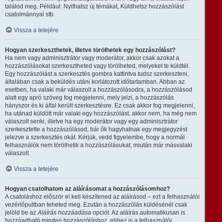
találod meg. Például: Nyithatsz új témákat, Küldhetsz hozzászólást
csatolmánnyal stb.
Vissza a tetejére
Hogyan szerkeszthetek, illetve törölhetek egy hozzászólást?
Ha nem vagy adminisztrátor vagy moderátor, akkor csak azokat a
hozzászólásokat szerkesztheted vagy törölheted, melyeket te küldtél.
Egy hozzászólást a szerkesztés gombra kattintva tudsz szerkeszteni,
általában csak a beküldés utáni korlátozott időtartamban. Abban az
esetben, ha valaki már válaszolt a hozzászólásodra, a hozzászólásod
alatt egy apró szöveg fog megjelenni, mely jelzi, a hozzászólás
hányszor és ki által került szerkesztésre. Ez csak akkor fog megjelenni,
ha utánad küldött már valaki egy hozzászólást, akkor nem, ha még nem
válaszolt senki, illetve ha egy moderátor vagy egy adminisztrátor
szerkesztette a hozzászólásod, bár ők hagyhatnak egy megjegyzést
jelezve a szerkesztés okát. Kérjük, vedd figyelembe, hogy a normál
felhasználók nem törölhetik a hozzászólásukat, miután már másvalaki
válaszolt.
Vissza a tetejére
Hogyan csatolhatom az aláírásomat a hozzászólásomhoz?
A csatoláshoz először el kell készítened az aláírásod – ezt a felhasználói
vezérlőpultban teheted meg. Ezután a hozzászólás küldésénél csak
jelöld be az
Aláírás hozzáadása
opciót. Az aláírás automatikusan is
hozzáadható minden hozzászóláshoz, ehhez is a felhasználói