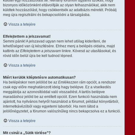
küldtél egy hozzászólást se. Néhány fórumon ugyanis szokás, hogy
bizonyos időközönként eltávolítják az olyan felhasználókat, akik nem
küldtek hozzászólást, hogy csökkentsék az adatbázis méretét. Próbálj
meg újra regisztrálni és bekapcsolódni a társalgásba.
Vissza a tetejére
Elfelejtettem a jelszavamat!
Semmi pánik! A jelszavad ugyan nem lehet utólag kideríteni, de
lehetőséged van új készítésére. Ehhez menj a belépés oldalra, majd
kattints az
Elfelejtettem a jelszavam
linkre. Kövesd az utasításokat, és
rövid időn belül újra be kell tudnod lépned.
Vissza a tetejére
Miért kerülök kiléptetésre automatikusan?
Ha belépéskor nem jelölöd be az
Emlékezzen rám
opciót, a rendszer
csak egy előre meghatározott ideig hagy belépve. Ez a viselkedés
meggátolja az azonosítóddal való visszaélést. A tartós belépve
maradáshoz jelöld be az említett opciót. Ezen funkció használata nem
ajánlott, ha nyilvános helyről használod a fórumot, például könyvtárból,
internetkávézóból vagy egyetemi laborból. Ha nem látod a
jelölőnégyzetet, a fórumon valószínűleg nincs bekapcsolva ez a funkció.
Vissza a tetejére
Mit csinál a „Sütik törlése”?