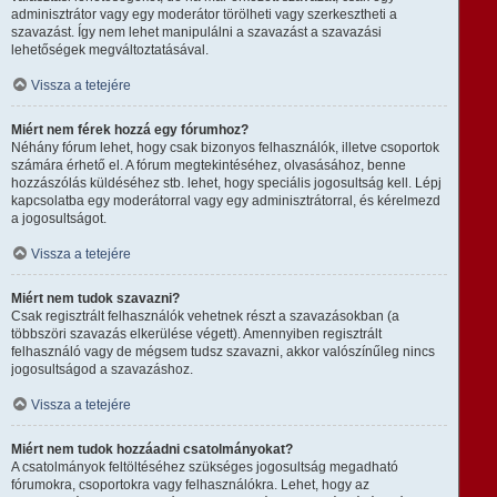
adminisztrátor vagy egy moderátor törölheti vagy szerkesztheti a
szavazást. Így nem lehet manipulálni a szavazást a szavazási
lehetőségek megváltoztatásával.
Vissza a tetejére
Miért nem férek hozzá egy fórumhoz?
Néhány fórum lehet, hogy csak bizonyos felhasználók, illetve csoportok
számára érhető el. A fórum megtekintéséhez, olvasásához, benne
hozzászólás küldéséhez stb. lehet, hogy speciális jogosultság kell. Lépj
kapcsolatba egy moderátorral vagy egy adminisztrátorral, és kérelmezd
a jogosultságot.
Vissza a tetejére
Miért nem tudok szavazni?
Csak regisztrált felhasználók vehetnek részt a szavazásokban (a
többszöri szavazás elkerülése végett). Amennyiben regisztrált
felhasználó vagy de mégsem tudsz szavazni, akkor valószínűleg nincs
jogosultságod a szavazáshoz.
Vissza a tetejére
Miért nem tudok hozzáadni csatolmányokat?
A csatolmányok feltöltéséhez szükséges jogosultság megadható
fórumokra, csoportokra vagy felhasználókra. Lehet, hogy az