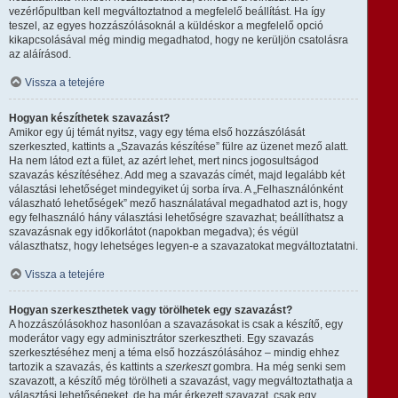
vezérlőpultban kell megváltoztatnod a megfelelő beállítást. Ha így
teszel, az egyes hozzászólásoknál a küldéskor a megfelelő opció
kikapcsolásával még mindig megadhatod, hogy ne kerüljön csatolásra
az aláírásod.
Vissza a tetejére
Hogyan készíthetek szavazást?
Amikor egy új témát nyitsz, vagy egy téma első hozzászólását
szerkeszted, kattints a „Szavazás készítése” fülre az üzenet mező alatt.
Ha nem látod ezt a fület, az azért lehet, mert nincs jogosultságod
szavazás készítéséhez. Add meg a szavazás címét, majd legalább két
választási lehetőséget mindegyiket új sorba írva. A „Felhasználónként
válaszható lehetőségek” mező használatával megadhatod azt is, hogy
egy felhasználó hány választási lehetőségre szavazhat; beállíthatsz a
szavazásnak egy időkorlátot (napokban megadva); és végül
választhatsz, hogy lehetséges legyen-e a szavazatokat megváltoztatatni.
Vissza a tetejére
Hogyan szerkeszthetek vagy törölhetek egy szavazást?
A hozzászólásokhoz hasonlóan a szavazásokat is csak a készítő, egy
moderátor vagy egy adminisztrátor szerkesztheti. Egy szavazás
szerkesztéséhez menj a téma első hozzászólásához – mindig ehhez
tartozik a szavazás, és kattints a
szerkeszt
gombra. Ha még senki sem
szavazott, a készítő még törölheti a szavazást, vagy megváltoztathatja a
választási lehetőségeket, de ha már érkezett szavazat, csak egy