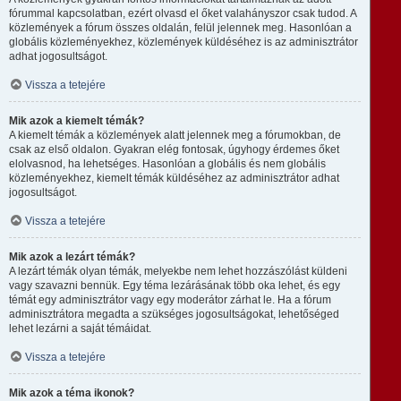
fórummal kapcsolatban, ezért olvasd el őket valahányszor csak tudod. A
közlemények a fórum összes oldalán, felül jelennek meg. Hasonlóan a
globális közleményekhez, közlemények küldéséhez is az adminisztrátor
adhat jogosultságot.
Vissza a tetejére
Mik azok a kiemelt témák?
A kiemelt témák a közlemények alatt jelennek meg a fórumokban, de
csak az első oldalon. Gyakran elég fontosak, úgyhogy érdemes őket
elolvasnod, ha lehetséges. Hasonlóan a globális és nem globális
közleményekhez, kiemelt témák küldéséhez az adminisztrátor adhat
jogosultságot.
Vissza a tetejére
Mik azok a lezárt témák?
A lezárt témák olyan témák, melyekbe nem lehet hozzászólást küldeni
vagy szavazni bennük. Egy téma lezárásának több oka lehet, és egy
témát egy adminisztrátor vagy egy moderátor zárhat le. Ha a fórum
adminisztrátora megadta a szükséges jogosultságokat, lehetőséged
lehet lezárni a saját témáidat.
Vissza a tetejére
Mik azok a téma ikonok?