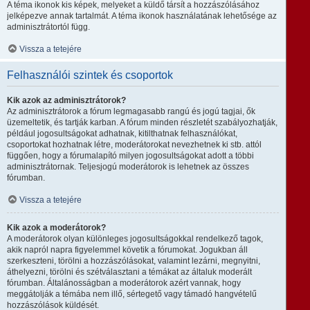
A téma ikonok kis képek, melyeket a küldő társít a hozzászólásához
jelképezve annak tartalmát. A téma ikonok használatának lehetősége az
adminisztrátortól függ.
Vissza a tetejére
Felhasználói szintek és csoportok
Kik azok az adminisztrátorok?
Az adminisztrátorok a fórum legmagasabb rangú és jogú tagjai, ők
üzemeltetik, és tartják karban. A fórum minden részletét szabályozhatják,
például jogosultságokat adhatnak, kitilthatnak felhasználókat,
csoportokat hozhatnak létre, moderátorokat nevezhetnek ki stb. attól
függően, hogy a fórumalapító milyen jogosultságokat adott a többi
adminisztrátornak. Teljesjogú moderátorok is lehetnek az összes
fórumban.
Vissza a tetejére
Kik azok a moderátorok?
A moderátorok olyan különleges jogosultságokkal rendelkező tagok,
akik napról napra figyelemmel követik a fórumokat. Jogukban áll
szerkeszteni, törölni a hozzászólásokat, valamint lezárni, megnyitni,
áthelyezni, törölni és szétválasztani a témákat az általuk moderált
fórumban. Általánosságban a moderátorok azért vannak, hogy
meggátolják a témába nem illő, sértegető vagy támadó hangvételű
hozzászólások küldését.