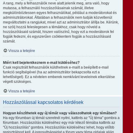
A rang, mely a felhasználók neve alatt jelenik meg, arra való, hogy
mutassa, a felhasználó hozzászólásainak számát, illetve
megkülönböztessen egyes felhasználókat, például a moderátorokat és
adminisztrátorokat. Általában a felhasználók nem tudják közvetlenül
megváltoztatni a rangjukat, mivel azt az adminisztrátor állítja be. Kérünk,
ne szólj hozzá feleslegesen a témákhoz, csak hogy növeld a
hozzászólásaid számát, hiszen valószínű, hogy ezt a moderátorok fel
fogják fedezni, és egyszerűen csökkenteni fogják a hozzászólásaid
számát.
Vissza a tetejére
Miért kell bejelentkeznem e-mail küldéséhez?
Csak regisztrált felhasználók küldhetnek e-mailt a beépített e-mail
funkció segítségével (ha az adminisztrátor bekapcsolta ezt a
lehetőséget). Ez a névtelen emberek nemkívánt leveleinek elkerülése
végett szükséges.
Vissza a tetejére
Hozzászólással kapcsolatos kérdések
Hogyan készíthetek egy új témát vagy válaszolhatok egy témában?
Ha egy fórumban új témát szeretnél nyitni, kattints az "Új téma" gombra a
fórumban. Hozzászólás küldéséhez egy már létező témába kattints az
"Új hozzászólás" gombra. Hozzászólás küldéséhez lehet, hogy előbb
regisztrálnod kell. A jogosultságaidat a fórum vagy téma oldalak alján