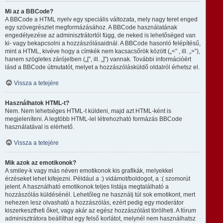
Mi az a BBCode?
A BBCode a HTML nyelv egy speciális változata, mely nagy teret enged
egy szövegrészlet megformázásához. A BBCode használatának
engedélyezése az adminisztrátortól függ, de neked is lehetőséged van
ki- vagy bekapcsolni a hozzászólásaidnál. A BBCode hasonló felépítésű,
mint a HTML, kivéve hogy a címkék nem kacsacsőrök között („<” , ill. „>”),
hanem szögletes zárójelben („[”, ill. „]”) vannak. További információért
lásd a BBCode útmutatót, melyet a hozzászólásküldő oldalról érhetsz el.
Vissza a tetejére
Használhatok HTML-t?
Nem. Nem lehetséges HTML-t küldeni, majd azt HTML-ként is
megjeleníteni. A legtöbb HTML-lel létrehozható formázás BBCode
használatával is elérhető.
Vissza a tetejére
Mik azok az emotikonok?
A smiley-k vagy más néven emotikonok kis grafikák, melyekkel
érzéseket lehet kifejezni. Például a :) vidámot/boldogot, a :( szomorút
jelent. A használható emotikonok teljes listája megtalálható a
hozzászólás küldésénél. Lehetőleg ne használj túl sok emotikont, mert
nehezen lesz olvasható a hozzászólás, ezért pedig egy moderátor
kiszerkesztheti őket, vagy akár az egész hozzászólást törölheti. A fórum
adminisztrátora beállíthat egy felső korlátot, melynél nem használhatsz