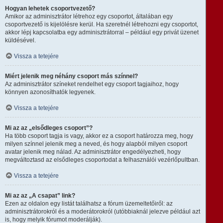
Hogyan lehetek csoportvezető?
Amikor az adminisztrátor létrehoz egy csoportot, általában egy
csoportvezető is kijelölésre kerül. Ha szeretnél létrehozni egy csoportot,
akkor lépj kapcsolatba egy adminisztrátorral – például egy privát üzenet
küldésével.
Vissza a tetejére
Miért jelenik meg néhány csoport más színnel?
Az adminisztrátor színeket rendelhet egy csoport tagjaihoz, hogy
könnyen azonosíthatók legyenek.
Vissza a tetejére
Mi az az „elsődleges csoport”?
Ha több csoport tagja is vagy, akkor ez a csoport határozza meg, hogy
milyen színnel jelenik meg a neved, és hogy alapból milyen csoport
avatar jelenik meg nálad. Az adminisztrátor engedélyezheti, hogy
megváltoztasd az elsődleges csoportodat a felhasználói vezérlőpultban.
Vissza a tetejére
Mi az az „A csapat” link?
Ezen az oldalon egy listát találhatsz a fórum üzemeltetőiről: az
adminisztrátorokról és a moderátorokról (utóbbiaknál jelezve például azt
is, hogy melyik fórumot moderálják).