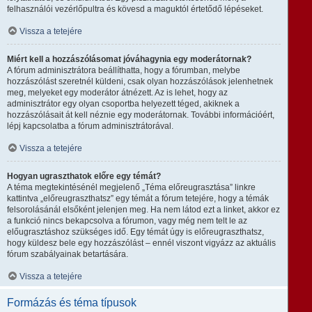
felhasználói vezérlőpultra és kövesd a maguktól értetődő lépéseket.
Vissza a tetejére
Miért kell a hozzászólásomat jóváhagynia egy moderátornak?
A fórum adminisztrátora beállíthatta, hogy a fórumban, melybe
hozzászólást szeretnél küldeni, csak olyan hozzászólások jelenhetnek
meg, melyeket egy moderátor átnézett. Az is lehet, hogy az
adminisztrátor egy olyan csoportba helyezett téged, akiknek a
hozzászólásait át kell néznie egy moderátornak. További információért,
lépj kapcsolatba a fórum adminisztrátorával.
Vissza a tetejére
Hogyan ugraszthatok előre egy témát?
A téma megtekintésénél megjelenő „Téma előreugrasztása” linkre
kattintva „előreugraszthatsz” egy témát a fórum tetejére, hogy a témák
felsorolásánál elsőként jelenjen meg. Ha nem látod ezt a linket, akkor ez
a funkció nincs bekapcsolva a fórumon, vagy még nem telt le az
előugrasztáshoz szükséges idő. Egy témát úgy is előreugraszthatsz,
hogy küldesz bele egy hozzászólást – ennél viszont vigyázz az aktuális
fórum szabályainak betartására.
Vissza a tetejére
Formázás és téma típusok