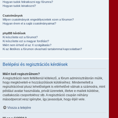
Hogyan tudok feliratkozni egy fórumra?
Hogyan tudok leiratkozni?
Csatolmányok
Milyen csatolmányok engedélyezettek ezen a fórumon?
Hogyan érem el a saját csatolmányaimat?
phpBB kérdések
Ki készítette ezt a fórumot?
Ki készítette ezt a magyar fordítást?
Miért nem érhető el az X szolgáltatás?
Ki az illetékes a fórumon olvasható tartalommal kapcsolatban?
Belépési és regisztrációs kérdések
Miért kell regisztrálnom?
A regisztráció nem feltétlenül kötelező, a fórum adminisztrátorán múlik,
hogy megköveteli-e hozzászólások küldéséhez. Mindemellett a
regisztrációval plusz lehetőségek is elérhetővé válnak a számodra, mint
például avatar használata, privát üzenetek, illetve e-mailek küldése,
csatlakozás csoportokhoz stb. A regisztráció csupán néhány
másodpercet vesz igénybe, így javasoljuk, hogy éljél vele.
Vissza a tetejére