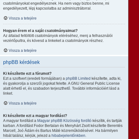
csatolmányokat engedélyeznek. Ha nem vagy biztos benne, mi
engedélyezett, lépj kapcsolatba az adminisztrátorral.
Vissza a tetejére
Hogyan érem el a saját csatolmányaimat?
Az általad feltöltött csatolmányok eléréséhez, menj a felhasználói
vezérlőpultra, és kövesd a linkeket a csatolmányok részhez.
Vissza a tetejére
phpBB kérdések
Ki készítette ezt a fórumot?
Ezt a szoftvert (eredeti formájában) a
phpBB Limited
készítette, adta ki,
és gyakorolja a szerzői jogokat felette. A GNU General Public License
alatt érhető el, és szabadon terjeszthető. További információért lásd a
linket.
Vissza a tetejére
Ki készítette ezt a magyar fordítást?
A magyar fordítást a
Magyar phpBB Közösség
fordító
készítik, és tartják
karban. A fordítást Fodor Bertalan és Menyhárt Zsolt készítette Berentés
Marcell, Joó Ádám és Bartus Máté közreműködésével. Ha bármilyen
hibát találsz, kérjük, jelezd a
hibabejelentőnkben
.