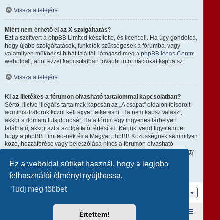
Vissza a tetejére
Miért nem érhető el az X szolgáltatás?
Ezt a szoftvert a phpBB Limited készítette, és licenceli. Ha úgy gondolod,
hogy újabb szolgáltatások, funkciók szükségesek a fórumba, vagy
valamilyen működési hibát találtál, látogasd meg a
phpBB Ideas Centre
weboldalt, ahol ezzel kapcsolatban további információkat kaphatsz.
Vissza a tetejére
Ki az illetékes a fórumon olvasható tartalommal kapcsolatban?
Sértő, illetve illegális tartalmak kapcsán az „A csapat” oldalon felsorolt
adminisztrátorok közül kell egyet felkeresni. Ha nem kapsz választ,
akkor a domain tulajdonosát. Ha a fórum egy ingyenes tárhelyen
található, akkor azt a szolgáltatót értesítsd. Kérjük, vedd figyelembe,
hogy a phpBB Limited-nek és a Magyar phpBB Közösségnek semmilyen
köze, hozzáférése vagy beleszólása nincs a fórumon olvasható
tartalomhoz, ezért nem tehető semmilyen módon felelőssé amiatt, hogy
ki mire használja ezt a fórumot.
Ez a weboldal sütiket használ, hogy a legjobb
felhasználói élményt nyújthassa.
Vissza a tetejére
Tudj meg többet
Ugrás
Fórum kezdőlap
A csapat
Taglista
Értettem!