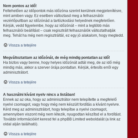
Nem pontos az idő!
Feltehetően az időpontok más időzóna szerint kerülnek megjelenítésre,
mint amiben vagy. Ez esetben változtasd meg a felhasználói
vezérlőpultban az időzónád a tartózkodási helyednek megfelelően.
Kérjük, vedd figyelembe, hogy az időzónát – mint a legtöbb más
felhasználói beállítást – csak regisztrált felhasználók változtathatják
meg. Tehát ha még nem regisztráltál, ez egy jó alakalom, hogy megtedd.
Vissza a tetejére
Megváltoztattam az időzónát, de még mindig pontatlan az idő!
Ha biztos vagy benne, hogy helyes időzónát adtál meg, de az idő még
mindig más, akkor a szerver órája pontatlan. Kérjük, értesíts erről egy
adminisztrátort.
Vissza a tetejére
A használni kívánt nyelv nincs a listában!
Ennek az az oka, hogy az adminisztrátor nem telepítette a megfelelő
nyelvi csomagot, vagy hogy még nem készült fordítás a kívánt nyelvre.
Kérd meg az adminisztrátort, hogy telepítse a nyelvi csomagot,
amennyiben viszont még nem létezik, nyugodtan készítsd el a fordítást.
További információért keresd fel a phpBB Limited weboldalát (a link az
oldal alján található).
Vissza a tetejére