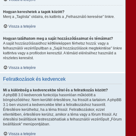
Hogyan kereshetek a tagok között?
Menj a „Taglista” oldalra, és kattints a „Felhasználó keresése” linkre.
Vissza a tetejére
Hogyan találhatom meg a saját hozzászólásaimat és témáimat?
A saját hozzászólásaidhoz kétféleképpen férhetsz hozzá: vagy a
felhasználói vezérlőpultban a „Saját hozzászólások megtekintése” linkre
kattintva vagy a profilodon keresztül. A témáid eléréséhez használd a
részletes keresést.
Vissza a tetejére
Feliratkozások és kedvencek
Mi a különbség a kedvencekbe tétel és a feliratkozás között?
A phpBB 3.0 kedvencek funkciója hasonlóan működött a
böngésződéhez. Nem kerültél értesítésre, ha frissült a tartalom. A phpBB
3.1-ben viszont a kedvencekbe tétel a feliratkozáshoz hasonlít.
Értesítésre kerülhetsz, ha a téma frissül. Feliratkozáskor, ezzel
ellentétben, értesítésre kerülsz, amikor a téma vagy a fórum frissül. Az
értesítési beállítások testreszabhatóak a felhasználói vezérlőpult „Fórum
beállítások” menüpontjában.
Vissza a tetejére