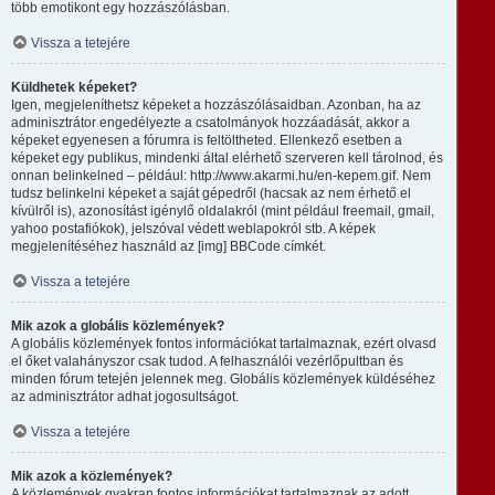
több emotikont egy hozzászólásban.
Vissza a tetejére
Küldhetek képeket?
Igen, megjeleníthetsz képeket a hozzászólásaidban. Azonban, ha az
adminisztrátor engedélyezte a csatolmányok hozzáadását, akkor a
képeket egyenesen a fórumra is feltöltheted. Ellenkező esetben a
képeket egy publikus, mindenki által elérhető szerveren kell tárolnod, és
onnan belinkelned – például: http://www.akarmi.hu/en-kepem.gif. Nem
tudsz belinkelni képeket a saját gépedről (hacsak az nem érhető el
kívülről is), azonosítást igénylő oldalakról (mint például freemail, gmail,
yahoo postafiókok), jelszóval védett weblapokról stb. A képek
megjelenítéséhez használd az [img] BBCode címkét.
Vissza a tetejére
Mik azok a globális közlemények?
A globális közlemények fontos információkat tartalmaznak, ezért olvasd
el őket valahányszor csak tudod. A felhasználói vezérlőpultban és
minden fórum tetején jelennek meg. Globális közlemények küldéséhez
az adminisztrátor adhat jogosultságot.
Vissza a tetejére
Mik azok a közlemények?
A közlemények gyakran fontos információkat tartalmaznak az adott