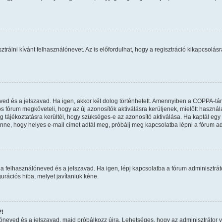
ztrálni kívánt felhasználónevet. Az is előfordulhat, hogy a regisztráció kikapcsolásr
eved és a jelszavad. Ha igen, akkor két dolog történhetett. Amennyiben a COPPA-t
os fórum megköveteli, hogy az új azonosítók aktiválásra kerüljenek, mielőtt haszná
 tájékoztatásra kerültél, hogy szükséges-e az azonosító aktiválása. Ha kaptál egy e
nne, hogy helyes e-mail címet adtál meg, próbálj meg kapcsolatba lépni a fórum ad
a felhasználóneved és a jelszavad. Ha igen, lépj kapcsolatba a fórum adminisztrátor
urációs hiba, melyet javítaniuk kéne.
?!
álóneved és a jelszavad, majd próbálkozz újra. Lehetséges, hogy az adminisztrátor va