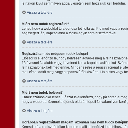
leírtakon kívül semmilyen aggály esetén sem hozzájuk kell fordulni.
Vissza a tetejére
Miért nem tudok regisztrálni?
Lehet, hogy a weboldal tulajdonosa letiltotta az IP-címed vagy a regis
segítségért lépj kapcsolatba a fórum egyik adminisztrátorával.
Vissza a tetejére
Regisztráltam, de mégsem tudok belépni
Először is ellenőrizd le, hogy helyesen adtad-e meg a felhasználón
13 évesnél fiatalabb vagy, követned kell a kapott utasításokat. Szám
felhasználónak kell megtennie. Mindenesetre a regisztrációnál elvileg
mail címet adtál meg, vagy a spamszűrőd kiszűrte. Ha biztos vagy be
Vissza a tetejére
Miért nem tudok belépni?
Ennek számos oka lehet. Először is ellenőrizd, hogy jól adtad-e meg 
hogy a weboldal üzemeltetőjének oldalán lépett fel valamilyen konfig
Vissza a tetejére
Korábban regisztráltam magam, azonban már nem tudok belépni
Keresd elő a regisztrációkor kapott e-mailt, ellenőrizd le a felhaszn