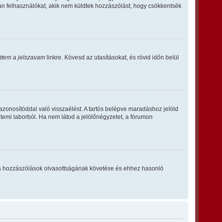
an felhasználókat, akik nem küldtek hozzászólást, hogy csökkentsék
ettem a jelszavam
linkre. Kövesd az utasításokat, és rövid időn belül
azonosítóddal való visszaélést. A tartós belépve maradáshoz jelöld
etemi laborból. Ha nem látod a jelölőnégyzetet, a fórumon
tta – a hozzászólások olvasottságának követése és ehhez hasonló