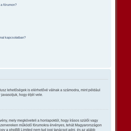
 a fórumon?
mmal kapcsolatban?
plusz lehetőségek is elérhetővé válnak a számodra, mint például
javasoljuk, hogy éljél vele.
vény, mely megköveteli a honlapoktól, hogy írásos szülői vagy
ő szervereken működő fórumokra érvényes, tehát Magyarországon
 hogy a phpBB Limited nem tud jogi tanácsot adni, és az alább