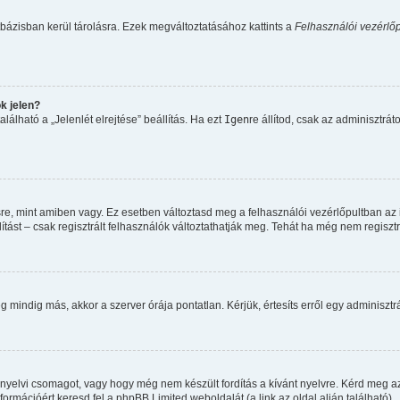
bázisban kerül tárolásra. Ezek megváltoztatásához kattints a
Felhasználói vezérlőp
k jelen?
lálható a „Jelenlét elrejtése” beállítás. Ha ezt
Igen
re állítod, csak az adminisztrát
re, mint amiben vagy. Ez esetben változtasd meg a felhasználói vezérlőpultban az
ítást – csak regisztrált felhasználók változtathatják meg. Tehát ha még nem regiszt
mindig más, akkor a szerver órája pontatlan. Kérjük, értesíts erről egy adminisztrá
 nyelvi csomagot, vagy hogy még nem készült fordítás a kívánt nyelvre. Kérd meg a
formációért keresd fel a phpBB Limited weboldalát (a link az oldal alján található).