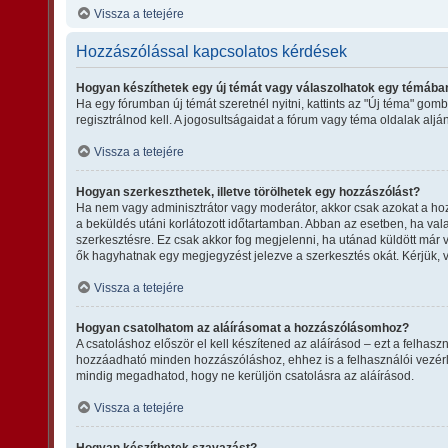
Vissza a tetejére
Hozzászólással kapcsolatos kérdések
Hogyan készíthetek egy új témát vagy válaszolhatok egy témába
Ha egy fórumban új témát szeretnél nyitni, kattints az "Új téma" g
regisztrálnod kell. A jogosultságaidat a fórum vagy téma oldalak alj
Vissza a tetejére
Hogyan szerkeszthetek, illetve törölhetek egy hozzászólást?
Ha nem vagy adminisztrátor vagy moderátor, akkor csak azokat a hozz
a beküldés utáni korlátozott időtartamban. Abban az esetben, ha vala
szerkesztésre. Ez csak akkor fog megjelenni, ha utánad küldött már 
ők hagyhatnak egy megjegyzést jelezve a szerkesztés okát. Kérjük, 
Vissza a tetejére
Hogyan csatolhatom az aláírásomat a hozzászólásomhoz?
A csatoláshoz először el kell készítened az aláírásod – ezt a felha
hozzáadható minden hozzászóláshoz, ehhez is a felhasználói vezérlő
mindig megadhatod, hogy ne kerüljön csatolásra az aláírásod.
Vissza a tetejére