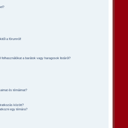
el?
itől a fórumról!
l felhasználókat a barátok vagy haragosok listáról?
saimat és témáimat?
iratkozás között?
atkozni egy témára?