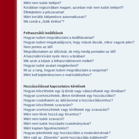
Miért nem tudok belépni?
Korábban regisztráltam magam, azonban már nem tudok belépni?!
Elfelejtettem a jelszavamat!
Miért kerülök kiléptetésre automatikusan?
Mit csinál a „Sütik törlése”?
Felhasználói beállítások
Hogyan tudom megváltoztatni a beállításaimat?
Hogyan tudom megakadályozni, hogy mások lássák, mikor vagyok jelen?
Nem pontos az idő!
Megváltoztattam az időzónát, de még mindig pontatlan az idő!
A használni kívánt nyelv nincs a listában!
Mik azok a képek a felhasználónevem mellett?
Hogyan tudok avatart megjeleníteni?
Mi az a rang, hogyan tudom megváltoztatni a rangomat?
Miért kell bejelentkeznem e-mail küldéséhez?
Hozzászólással kapcsolatos kérdések
Hogyan készíthetek egy új témát vagy válaszolhatok egy témában?
Hogyan szerkeszthetek, illetve törölhetek egy hozzászólást?
Hogyan csatolhatom az aláírásomat a hozzászólásomhoz?
Hogyan készíthetek szavazást?
Hogyan szerkeszthetek vagy törölhetek egy szavazást?
Miért nem férek hozzá egy fórumhoz?
Miért nem tudok szavazni?
Miért nem tudok hozzáadni csatolmányokat?
Miért kaptam figyelmeztetést?
Hogyan jelenthetek egy hozzászólást a moderátoroknak?
Mire való az „Elmentés” gomb hozzászólás küldésénél?