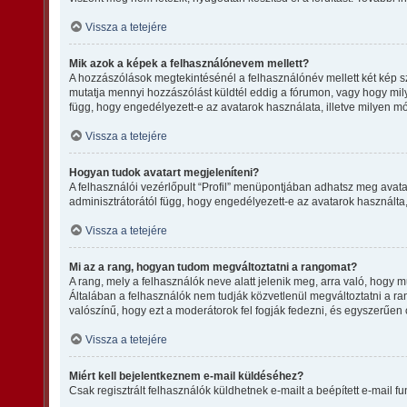
Vissza a tetejére
Mik azok a képek a felhasználónevem mellett?
A hozzászólások megtekintésénél a felhasználónév mellett két kép s
mutatja mennyi hozzászólást küldtél eddig a fórumon, vagy hogy mily
függ, hogy engedélyezett-e az avatarok használata, illetve milyen mód
Vissza a tetejére
Hogyan tudok avatart megjeleníteni?
A felhasználói vezérlőpult “Profil” menüpontjában adhatsz meg avata
adminisztrátorától függ, hogy engedélyezett-e az avatarok használta, 
Vissza a tetejére
Mi az a rang, hogyan tudom megváltoztatni a rangomat?
A rang, mely a felhasználók neve alatt jelenik meg, arra való, hogy
Általában a felhasználók nem tudják közvetlenül megváltoztatni a ran
valószínű, hogy ezt a moderátorok fel fogják fedezni, és egyszerűen
Vissza a tetejére
Miért kell bejelentkeznem e-mail küldéséhez?
Csak regisztrált felhasználók küldhetnek e-mailt a beépített e-mail 