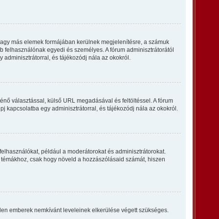
k vagy más elemek formájában kerülnek megjelenítésre, a számuk
bb felhasználónak egyedi és személyes. A fórum adminisztrátorától
 adminisztrátorral, és tájékozódj nála az okokról.
ténő választással, külső URL megadásával és feltöltéssel. A fórum
pj kapcsolatba egy adminisztrátorral, és tájékozódj nála az okokról.
felhasználókat, például a moderátorokat és adminisztrátorokat.
n a témákhoz, csak hogy növeld a hozzászólásaid számát, hiszen
vtelen emberek nemkívánt leveleinek elkerülése végett szükséges.