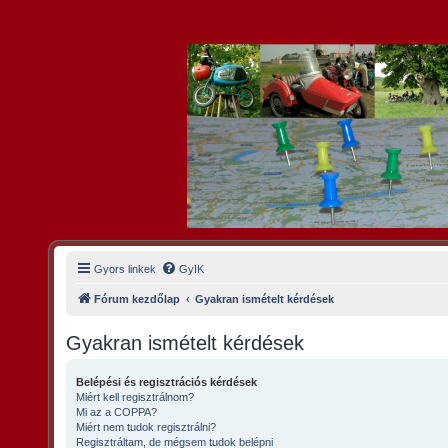
Gyors linkek
GyIK
Fórum kezdőlap
Gyakran ismételt kérdések
Gyakran ismételt kérdések
Belépési és regisztrációs kérdések
Miért kell regisztrálnom?
Mi az a COPPA?
Miért nem tudok regisztrálni?
Regisztráltam, de mégsem tudok belépni