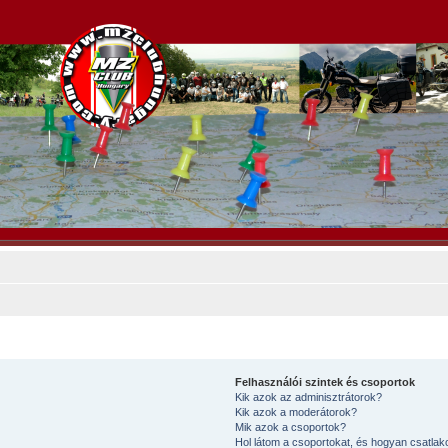
Felhasználói szintek és csoportok
Kik azok az adminisztrátorok?
Kik azok a moderátorok?
Mik azok a csoportok?
Hol látom a csoportokat, és hogyan csatla