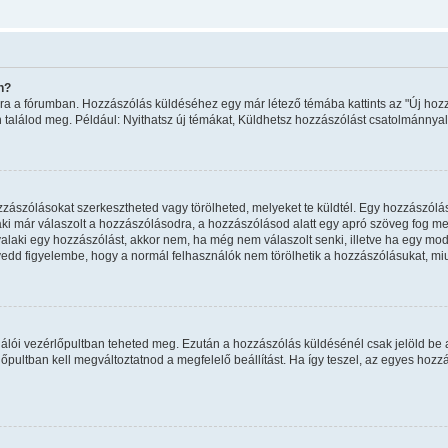
n?
ombra a fórumban. Hozzászólás küldéséhez egy már létező témába kattints az "Új h
án találod meg. Például: Nyithatsz új témákat, Küldhetsz hozzászólást csatolmánnyal
ászólásokat szerkesztheted vagy törölheted, melyeket te küldtél. Egy hozzászólást
ki már válaszolt a hozzászólásodra, a hozzászólásod alatt egy apró szöveg fog megj
valaki egy hozzászólást, akkor nem, ha még nem válaszolt senki, illetve ha egy mo
vedd figyelembe, hogy a normál felhasználók nem törölhetik a hozzászólásukat, mi
sználói vezérlőpultban teheted meg. Ezután a hozzászólás küldésénél csak jelöld be
pultban kell megváltoztatnod a megfelelő beállítást. Ha így teszel, az egyes hoz