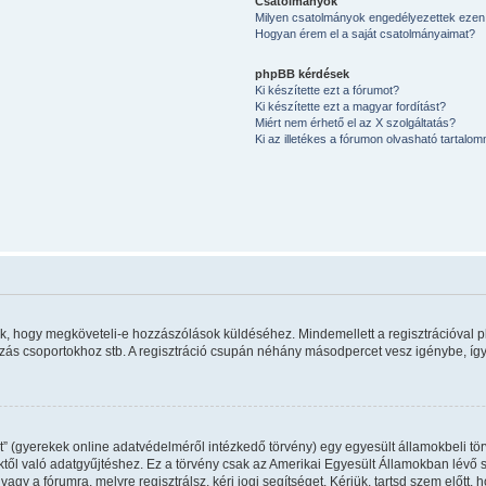
Csatolmányok
Milyen csatolmányok engedélyezettek ezen
Hogyan érem el a saját csatolmányaimat?
phpBB kérdések
Ki készítette ezt a fórumot?
Ki készítette ezt a magyar fordítást?
Miért nem érhető el az X szolgáltatás?
Ki az illetékes a fórumon olvasható tartalo
úlik, hogy megköveteli-e hozzászólások küldéséhez. Mindemellett a regisztrációval 
kozás csoportokhoz stb. A regisztráció csupán néhány másodpercet vesz igénybe, így 
” (gyerekek online adatvédelméről intézkedő törvény) egy egyesült államokbeli tör
ktől való adatgyűjtéshez. Ez a törvény csak az Amerikai Egyesült Államokban lév
gy a fórumra, melyre regisztrálsz, kérj jogi segítséget. Kérjük, tartsd szem előtt,