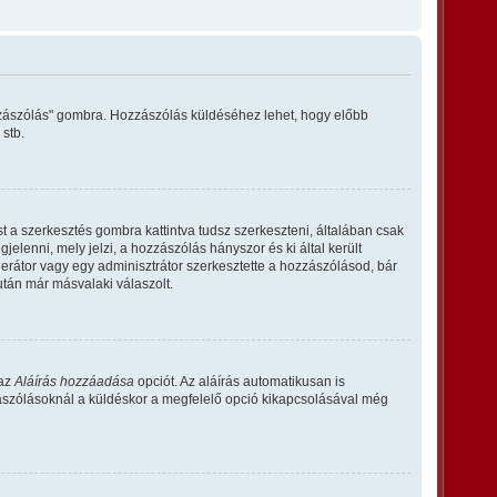
ozzászólás" gombra. Hozzászólás küldéséhez lehet, hogy előbb
 stb.
 a szerkesztés gombra kattintva tudsz szerkeszteni, általában csak
elenni, mely jelzi, a hozzászólás hányszor és ki által került
derátor vagy egy adminisztrátor szerkesztette a hozzászólásod, bár
után már másvalaki válaszolt.
 az
Aláírás hozzáadása
opciót. Az aláírás automatikusan is
zászólásoknál a küldéskor a megfelelő opció kikapcsolásával még