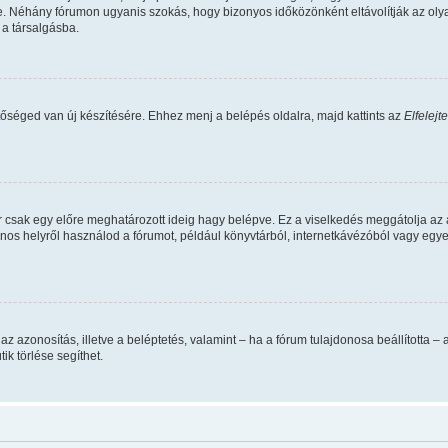
. Néhány fórumon ugyanis szokás, hogy bizonyos időközönként eltávolítják az oly
 a társalgásba.
tőséged van új készítésére. Ehhez menj a belépés oldalra, majd kattints az
Elfelejt
r csak egy előre meghatározott ideig hagy belépve. Ez a viselkedés meggátolja az 
vános helyről használod a fórumot, például könyvtárból, internetkávézóból vagy egy
data az azonosítás, illetve a beléptetés, valamint – ha a fórum tulajdonosa beállíto
ik törlése segíthet.