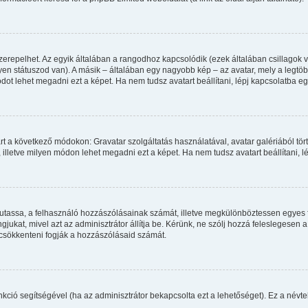
zerepelhet. Az egyik általában a rangodhoz kapcsolódik (ezek általában csillago
en státuszod van). A másik – általában egy nagyobb kép – az avatar, mely a legtö
ot lehet megadni ezt a képet. Ha nem tudsz avatart beállítani, lépj kapcsolatba egy
rt a következő módokon: Gravatar szolgáltatás használatával, avatar galériából tör
illetve milyen módon lehet megadni ezt a képet. Ha nem tudsz avatart beállítani, lé
 mutassa, a felhasználó hozzászólásainak számát, illetve megkülönböztessen egyes 
gjukat, mivel azt az adminisztrátor állítja be. Kérünk, ne szólj hozzá feleslegese
 csökkenteni fogják a hozzászólásaid számát.
funkció segítségével (ha az adminisztrátor bekapcsolta ezt a lehetőséget). Ez a né