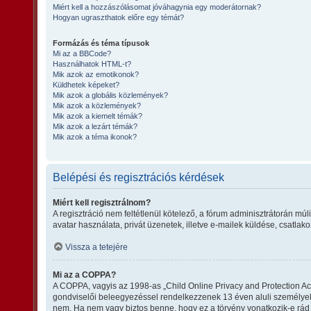
Miért kell a hozzászólásomat jóváhagynia egy moderátornak?
Hogyan ugraszthatok előre egy témát?
Formázás és téma típusok
Mi az a BBCode?
Használhatok HTML-t?
Mik azok az emotikonok?
Küldhetek képeket?
Mik azok a globális közlemények?
Mik azok a közlemények?
Mik azok a kiemelt témák?
Mik azok a lezárt témák?
Mik azok a téma ikonok?
Belépési és regisztrációs kérdések
Miért kell regisztrálnom?
A regisztráció nem feltétlenül kötelező, a fórum adminisztrátorán m
avatar használata, privát üzenetek, illetve e-mailek küldése, csatla
Vissza a tetejére
Mi az a COPPA?
A COPPA, vagyis az 1998-as „Child Online Privacy and Protection Act
gondviselői beleegyezéssel rendelkezzenek 13 éven aluli személye
nem. Ha nem vagy biztos benne, hogy ez a törvény vonatkozik-e rád va