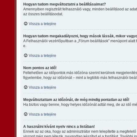
Hogyan tudom megváltoztatni a beállításaimat?
Amennyiben regisztrált felhasználó vagy, minden beállításod az adat
az összes beállításodat.
Vissza a tetejére
Hogyan tudom megakadályozni, hogy mások lássák, mikor vagyo
A Felhasználói vezérlőpultban a „Fórum beállítások” menüpont alatt ta
e.
Vissza a tetejére
Nem pontos az idő!
Feltehetően az időpontok más időzóna szerint kerülnek megjelenítés
figyelembe, hogy az időzónát – mint a legtöbb más felhasználói beáll
Vissza a tetejére
Megváltoztattam az időzónát, de még mindig pontatlan az idő!
Ha biztos vagy benne, hogy helyes időzónát adtál meg, de az idő még 
Vissza a tetejére
A használni kívánt nyelv nincs a listában!
Ennek az az oka, hogy az adminisztrátor nem telepítette a megfelelő
viszont még nem létezik, nyugodtan készítsd el a fordítást. További in