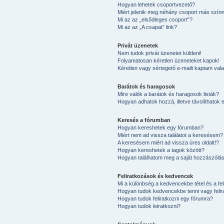
Hogyan lehetek csoportvezető?
Miért jelenik meg néhány csoport más színn
Mi az az „elsődleges csoport”?
Mi az az „A csapat” link?
Privát üzenetek
Nem tudok privát üzenetet küldeni!
Folyamatosan kéretlen üzeneteket kapok!
Kéretlen vagy sértegető e-mailt kaptam valak
Barátok és haragosok
Mire valók a barátok és haragosok listák?
Hogyan adhatok hozzá, illetve távolíthatok e
Keresés a fórumban
Hogyan kereshetek egy fórumban?
Miért nem ad vissza találatot a keresésem?
A keresésem miért ad vissza üres oldalt!?
Hogyan kereshetek a tagok között?
Hogyan találhatom meg a saját hozzászólá
Feliratkozások és kedvencek
Mi a különbség a kedvencekbe tétel és a fel
Hogyan tudok kedvencekbe tenni vagy felir
Hogyan tudok feliratkozni egy fórumra?
Hogyan tudok leiratkozni?