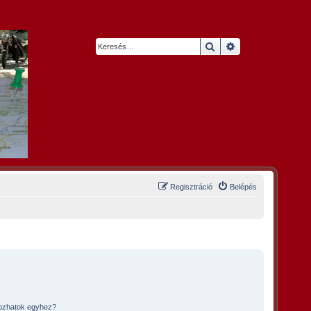
Keresés
Részletes keresés
Regisztráció
Belépés
kozhatok egyhez?