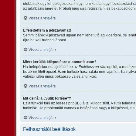
utóbbinak egy lehetséges oka, hogy nem küldtél egy hozzászólást se
az adatbázis méretét. Próbálj meg újra regisztrálni és bekapcsolódni
Vissza a tetejére
Elfelejtettem a jelszavamat!
Semmi pánik! A jelszavad ugyan nem lehet utólag kideríteni, de lehe
újra be kell tudnod lépned.
Vissza a tetejére
Miért kerülök kiléptetésre automatikusan?
Ha belépéskor nem jelölöd be az
Emlékezzen rám
opciót, a rendsze
be az említett opciót. Ezen funkció használata nem ajánlott, ha nyil
valószínűleg nincs bekapcsolva ez a funkció.
Vissza a tetejére
Mit csinál a „Sütik törlése”?
Ez a funkció törli az összes phpBB3 által küldött sütit. A sütik fela
funkciók. Ha problémáid vannak a belépéssel vagy a kilépéssel, a süt
Vissza a tetejére
Felhasználói beállítások