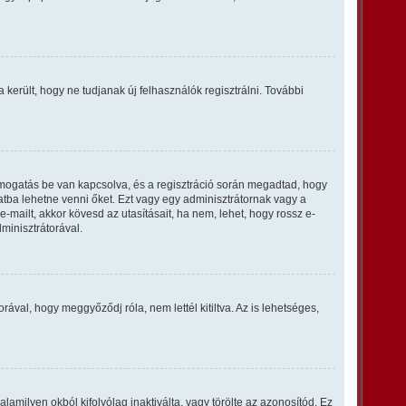
a került, hogy ne tudjanak új felhasználók regisztrálni. További
ámogatás be van kapcsolva, és a regisztráció során megadtad, hogy
latba lehetne venni őket. Ezt vagy egy adminisztrátornak vagy a
-mailt, akkor kövesd az utasításait, ha nem, lehet, hogy rossz e-
minisztrátorával.
ával, hogy meggyőződj róla, nem lettél kitiltva. Az is lehetséges,
lamilyen okból kifolyólag inaktiválta, vagy törölte az azonosítód. Ez