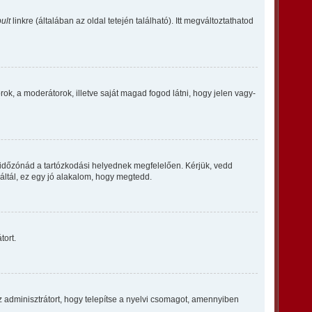
ult
linkre (általában az oldal tetején található). Itt megváltoztathatod
orok, a moderátorok, illetve saját magad fogod látni, hogy jelen vagy-
 időzónád a tartózkodási helyednek megfelelően. Kérjük, vedd
ráltál, ez egy jó alakalom, hogy megtedd.
tort.
z adminisztrátort, hogy telepítse a nyelvi csomagot, amennyiben