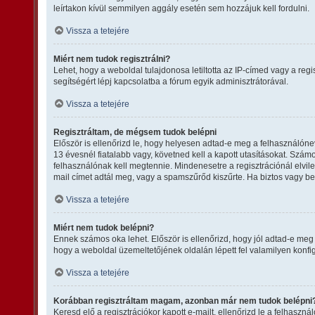
leírtakon kívül semmilyen aggály esetén sem hozzájuk kell fordulni.
Vissza a tetejére
Miért nem tudok regisztrálni?
Lehet, hogy a weboldal tulajdonosa letiltotta az IP-címed vagy a regis
segítségért lépj kapcsolatba a fórum egyik adminisztrátorával.
Vissza a tetejére
Regisztráltam, de mégsem tudok belépni
Először is ellenőrizd le, hogy helyesen adtad-e meg a felhasználón
13 évesnél fiatalabb vagy, követned kell a kapott utasításokat. Szám
felhasználónak kell megtennie. Mindenesetre a regisztrációnál elvileg
mail címet adtál meg, vagy a spamszűrőd kiszűrte. Ha biztos vagy be
Vissza a tetejére
Miért nem tudok belépni?
Ennek számos oka lehet. Először is ellenőrizd, hogy jól adtad-e meg 
hogy a weboldal üzemeltetőjének oldalán lépett fel valamilyen konfig
Vissza a tetejére
Korábban regisztráltam magam, azonban már nem tudok belépni
Keresd elő a regisztrációkor kapott e-mailt, ellenőrizd le a felhaszn