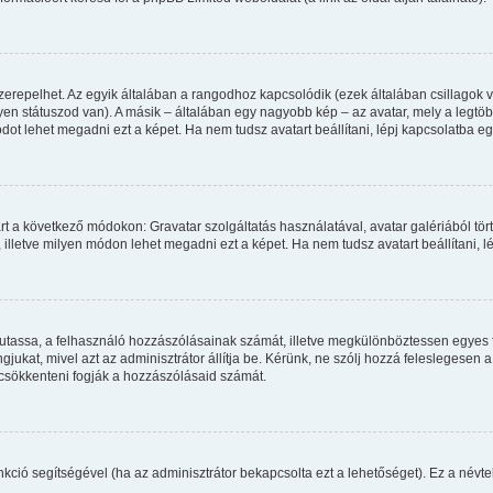
zerepelhet. Az egyik általában a rangodhoz kapcsolódik (ezek általában csillago
en státuszod van). A másik – általában egy nagyobb kép – az avatar, mely a legtö
ot lehet megadni ezt a képet. Ha nem tudsz avatart beállítani, lépj kapcsolatba egy
rt a következő módokon: Gravatar szolgáltatás használatával, avatar galériából tör
illetve milyen módon lehet megadni ezt a képet. Ha nem tudsz avatart beállítani, lé
 mutassa, a felhasználó hozzászólásainak számát, illetve megkülönböztessen egyes 
gjukat, mivel azt az adminisztrátor állítja be. Kérünk, ne szólj hozzá feleslegese
 csökkenteni fogják a hozzászólásaid számát.
funkció segítségével (ha az adminisztrátor bekapcsolta ezt a lehetőséget). Ez a né