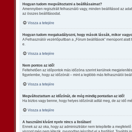
Hogyan tudom megváltoztatni a beállításaimat?
Amennyiben regisztrált felhasználó vagy, minden beállításod az adat
az összes beállításodat.
Vissza a tetejére
Hogyan tudom megakadályozni, hogy mások lássák, mikor vagyo
A Felhasználói vezérlőpultban a „Fórum beállítások” menüpont alatt ta
e.
Vissza a tetejére
Nem pontos az idő!
Feltehetően az időpontok más időzóna szerint kerülnek megjelenítés
figyelembe, hogy az időzónát – mint a legtöbb más felhasználói beáll
Vissza a tetejére
Megváltoztattam az időzónát, de még mindig pontatlan az idő!
Ha biztos vagy benne, hogy helyes időzónát adtál meg, de az idő még 
Vissza a tetejére
A használni kívánt nyelv nincs a listában!
Ennek az az oka, hogy az adminisztrátor nem telepítette a megfelelő
viszont még nem létezik, nyugodtan készítsd el a fordítást. További in