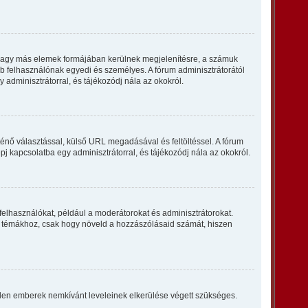
k vagy más elemek formájában kerülnek megjelenítésre, a számuk
bb felhasználónak egyedi és személyes. A fórum adminisztrátorától
 adminisztrátorral, és tájékozódj nála az okokról.
ténő választással, külső URL megadásával és feltöltéssel. A fórum
pj kapcsolatba egy adminisztrátorral, és tájékozódj nála az okokról.
felhasználókat, például a moderátorokat és adminisztrátorokat.
n a témákhoz, csak hogy növeld a hozzászólásaid számát, hiszen
vtelen emberek nemkívánt leveleinek elkerülése végett szükséges.