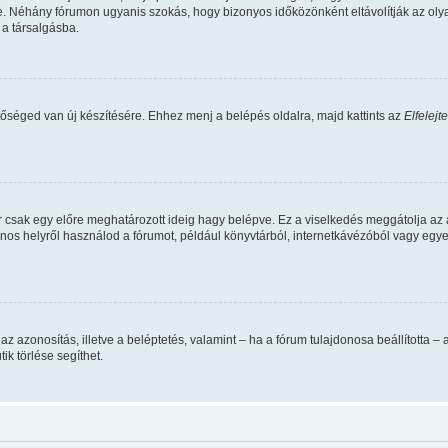
. Néhány fórumon ugyanis szokás, hogy bizonyos időközönként eltávolítják az oly
 a társalgásba.
tőséged van új készítésére. Ehhez menj a belépés oldalra, majd kattints az
Elfelejt
r csak egy előre meghatározott ideig hagy belépve. Ez a viselkedés meggátolja az 
vános helyről használod a fórumot, például könyvtárból, internetkávézóból vagy egy
data az azonosítás, illetve a beléptetés, valamint – ha a fórum tulajdonosa beállíto
ik törlése segíthet.