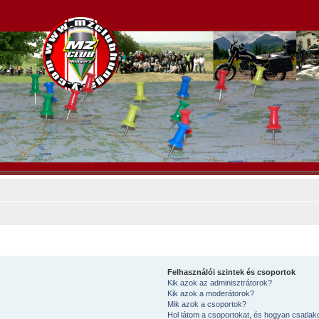
Felhasználói szintek és csoportok
Kik azok az adminisztrátorok?
Kik azok a moderátorok?
Mik azok a csoportok?
Hol látom a csoportokat, és hogyan csatla