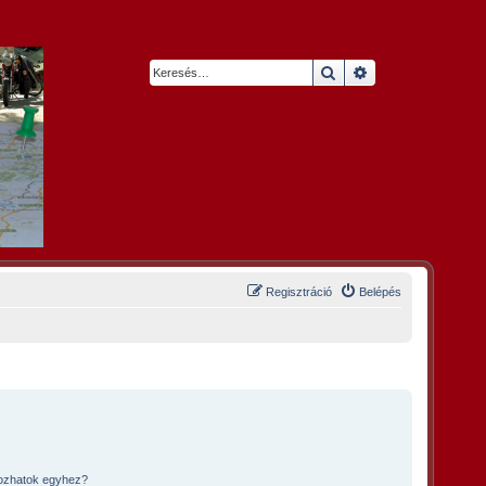
Keresés
Részletes keresés
Regisztráció
Belépés
kozhatok egyhez?