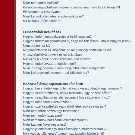
Miért nem tudok belépni?
Korábban regisztráltam magam, azonban már nem tudok belépni?!
Elfelejtettem a jelszavamat!
Miért kerülök kiléptetésre automatikusan?
Mit csinál a „Sütik törlése”?
Felhasználói beállítások
Hogyan tudom megváltoztatni a beállításaimat?
Hogyan tudom megakadályozni, hogy mások lássák, mikor vagyok jelen?
Nem pontos az idő!
Megváltoztattam az időzónát, de még mindig pontatlan az idő!
A használni kívánt nyelv nincs a listában!
Mik azok a képek a felhasználónevem mellett?
Hogyan tudok avatart megjeleníteni?
Mi az a rang, hogyan tudom megváltoztatni a rangomat?
Miért kell bejelentkeznem e-mail küldéséhez?
Hozzászólással kapcsolatos kérdések
Hogyan készíthetek egy új témát vagy válaszolhatok egy témában?
Hogyan szerkeszthetek, illetve törölhetek egy hozzászólást?
Hogyan csatolhatom az aláírásomat a hozzászólásomhoz?
Hogyan készíthetek szavazást?
Hogyan szerkeszthetek vagy törölhetek egy szavazást?
Miért nem férek hozzá egy fórumhoz?
Miért nem tudok szavazni?
Miért nem tudok hozzáadni csatolmányokat?
Miért kaptam figyelmeztetést?
Hogyan jelenthetek egy hozzászólást a moderátoroknak?
Mire való az „Elmentés” gomb hozzászólás küldésénél?