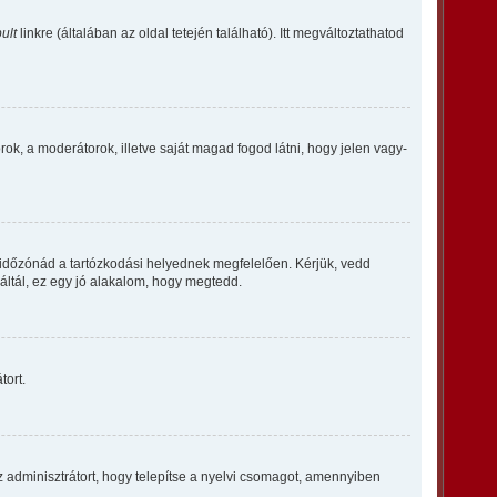
ult
linkre (általában az oldal tetején található). Itt megváltoztathatod
orok, a moderátorok, illetve saját magad fogod látni, hogy jelen vagy-
 időzónád a tartózkodási helyednek megfelelően. Kérjük, vedd
ráltál, ez egy jó alakalom, hogy megtedd.
tort.
z adminisztrátort, hogy telepítse a nyelvi csomagot, amennyiben