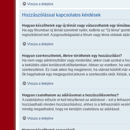
Vissza a tetejére
Hozzászólással kapcsolatos kérdések
Hogyan készíthetek egy új témát vagy válaszolhatok egy témába
Ha egy fórumban új témát szeretnél nyitni, kattints az "Új téma" g
regisztrálnod kell. A jogosultságaidat a fórum vagy téma oldalak alj
Vissza a tetejére
Hogyan szerkeszthetek, illetve törölhetek egy hozzászólást?
Ha nem vagy adminisztrátor vagy moderátor, akkor csak azokat a hozz
a beküldés utáni korlátozott időtartamban. Abban az esetben, ha vala
szerkesztésre. Ez csak akkor fog megjelenni, ha utánad küldött már 
ők hagyhatnak egy megjegyzést jelezve a szerkesztés okát. Kérjük, 
Vissza a tetejére
Hogyan csatolhatom az aláírásomat a hozzászólásomhoz?
A csatoláshoz először el kell készítened az aláírásod – ezt a felha
hozzáadható minden hozzászóláshoz, ehhez is a felhasználói vezérlő
mindig megadhatod, hogy ne kerüljön csatolásra az aláírásod.
Vissza a tetejére