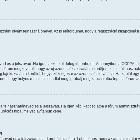
ztrálni kívánt felhasználónevet. Az is előfordulhat, hogy a regisztráció kikapcsolásr
eved és a jelszavad. Ha igen, akkor két dolog történhetett. Amennyiben a COPPA-t
os fórum megköveteli, hogy az új azonosítók aktiválásra kerüljenek, mielőtt haszná
 tájékoztatásra kerültél, hogy szükséges-e az azonosító aktiválása. Ha kaptál egy e
nne, hogy helyes e-mail címet adtál meg, próbálj meg kapcsolatba lépni a fórum ad
a felhasználóneved és a jelszavad. Ha igen, lépj kapcsolatba a fórum adminisztrátor
urációs hiba, melyet javítaniuk kéne.
?!
álóneved és a jelszavad, majd próbálkozz újra. Lehetséges, hogy az adminisztrátor va