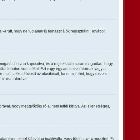
a került, hogy ne tudjanak új felhasználók regisztrálni. További
ámogatás be van kapcsolva, és a regisztráció során megadtad, hogy
latba lehetne venni őket. Ezt vagy egy adminisztrátornak vagy a
-mailt, akkor kövesd az utasításait, ha nem, lehet, hogy rossz e-
minisztrátorával.
ával, hogy meggyőződj róla, nem lettél kitiltva. Az is lehetséges,
lamilyen okból kifolyólag inaktiválta, vagy törölte az azonosítód. Ez