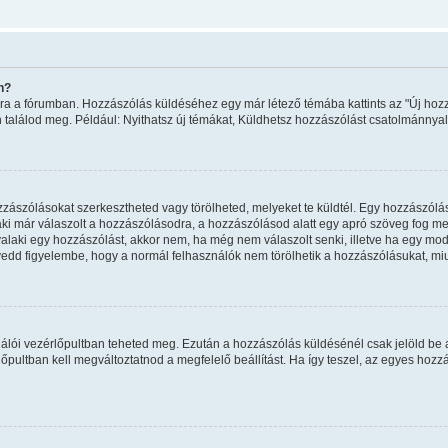
n?
ombra a fórumban. Hozzászólás küldéséhez egy már létező témába kattints az "Új h
án találod meg. Például: Nyithatsz új témákat, Küldhetsz hozzászólást csatolmánnyal
ászólásokat szerkesztheted vagy törölheted, melyeket te küldtél. Egy hozzászólást
ki már válaszolt a hozzászólásodra, a hozzászólásod alatt egy apró szöveg fog megj
valaki egy hozzászólást, akkor nem, ha még nem válaszolt senki, illetve ha egy mo
vedd figyelembe, hogy a normál felhasználók nem törölhetik a hozzászólásukat, mi
sználói vezérlőpultban teheted meg. Ezután a hozzászólás küldésénél csak jelöld be
pultban kell megváltoztatnod a megfelelő beállítást. Ha így teszel, az egyes hoz