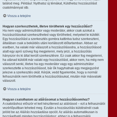
találod meg. Például: Nyithatsz új témákat, Küldhetsz hozzászólást
csatolmánnyal stb.
Vissza a tetejére
Hogyan szerkeszthetek, illetve törölhetek egy hozzászólást?
Ha nem vagy adminisztrátor vagy moderátor, akkor csak azokat a
hozzászólásokat szerkesztheted vagy törölheted, melyeket te küldtél.
Egy hozzászólást a szerkesztés gombra kattintva tudsz szerkeszteni,
általában csak a beküldés utáni korlátozott időtartamban. Abban az
esetben, ha valaki már válaszolt a hozzászólásodra, a hozzászólásod
alatt egy apró szöveg fog megjelenni, mely jelzi, a hozzászólás
hányszor és ki által került szerkesztésre. Ez csak akkor fog megjelenni,
ha utánad küldött már valaki egy hozzászólást, akkor nem, ha még nem
válaszolt senki, illetve ha egy moderátor vagy egy adminisztrátor
szerkesztette a hozzászólásod, bár ők hagyhatnak egy megjegyzést
jelezve a szerkesztés okát. Kérjük, vedd figyelembe, hogy a normál
felhasználók nem törölhetik a hozzászólásukat, miután már másvalaki
válaszolt.
Vissza a tetejére
Hogyan csatolhatom az aláírásomat a hozzászólásomhoz?
A csatoláshoz először el kell készítened az aláírásod – ezt a felhasználói
vezérlőpultban teheted meg. Ezután a hozzászólás küldésénél csak
jelöld be az
Aláírás hozzáadása
opciót. Az aláírás automatikusan is
hozzáadható minden hozzászóláshoz, ehhez is a felhasználói