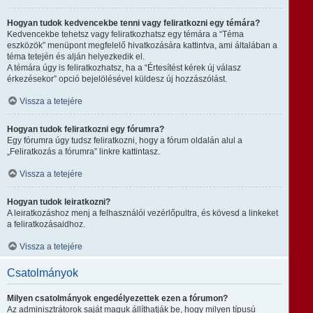
Hogyan tudok kedvencekbe tenni vagy feliratkozni egy témára?
Kedvencekbe tehetsz vagy feliratkozhatsz egy témára a “Téma
eszközök” menüpont megfelelő hivatkozására kattintva, ami általában a
téma tetején és alján helyezkedik el.
A témára úgy is feliratkozhatsz, ha a “Értesítést kérek új válasz
érkezésekor” opció bejelölésével küldesz új hozzászólást.
Vissza a tetejére
Hogyan tudok feliratkozni egy fórumra?
Egy fórumra úgy tudsz feliratkozni, hogy a fórum oldalán alul a
„Feliratkozás a fórumra” linkre kattintasz.
Vissza a tetejére
Hogyan tudok leiratkozni?
A leiratkozáshoz menj a felhasználói vezérlőpultra, és kövesd a linkeket
a feliratkozásaidhoz.
Vissza a tetejére
Csatolmányok
Milyen csatolmányok engedélyezettek ezen a fórumon?
Az adminisztrátorok saját maguk állíthatják be, hogy milyen típusú