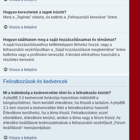
Hogyan kereshetek a tagok között?
Menj a „Taglista” oldalra, és kattints a „Felhasználó keresése” linkre.
Vissza a tetejére
Hogyan találhatom meg a saját hozzászólásaimat és témáimat?
A saját hozzászólásaidhoz kétféleképpen férhetsz hozzá: vagy a
felhasználói vezérlőpultban a „Saját hozzászólások megtekintése” linkre
kattintva vagy a profilodon keresztül. A témáid eléréséhez használd a
részletes keresést.
Vissza a tetejére
Feliratkozások és kedvencek
Mi a különbség a kedvencekbe tétel és a feliratkozás között?
A phpBB 3.0 kedvencek funkciója hasonlóan működött a
böngésződéhez. Nem kerültél értesítésre, ha frissült a tartalom. A phpBB
3.1-ben viszont a kedvencekbe tétel a feliratkozáshoz hasonlít.
Értesítésre kerülhetsz, ha a téma frissül. Feliratkozáskor, ezzel
ellentétben, értesítésre kerülsz, amikor a téma vagy a fórum frissül. Az
értesítési beállítások testreszabhatóak a felhasználói vezérlőpult „Fórum
beállítások” menüpontjában.
Vissza a tetejére