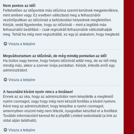
Nem pontos az idő!
Feltehetően az időpontok más időzóna szerint kerülnek megjelenítésre,
mint amiben vagy. Ez esetben változtasd meg a felhasználói
vezérlőpultban az időzónád a tartózkodási helyednek megfelelően.
Kérjük, vedd figyelembe, hogy az időzónát – mint a legtöbb más
felhasználói beállítást – csak regisztrált felhasználók változtathatják
meg. Tehát ha még nem regisztráltál, ez egy jó alakalom, hogy megtedd.
Vissza a tetejére
Megváltoztattam az időzónát, de még mindig pontatlan az idő!
Ha biztos vagy benne, hogy helyes időzónát adtál meg, de az idő még
mindig más, akkor a szerver órája pontatlan. Kérjük, értesíts erről egy
adminisztrátort.
Vissza a tetejére
A használni kívánt nyelv nincs a listában!
Ennek az az oka, hogy az adminisztrátor nem telepítette a megfelelő
nyelvi csomagot, vagy hogy még nem készült fordítás a kívánt nyelvre.
Kérd meg az adminisztrátort, hogy telepítse a nyelvi csomagot,
amennyiben viszont még nem létezik, nyugodtan készítsd el a fordítást.
További információért keresd fel a phpBB Limited weboldalát (a link az
oldal alján található).
Vissza a tetejére