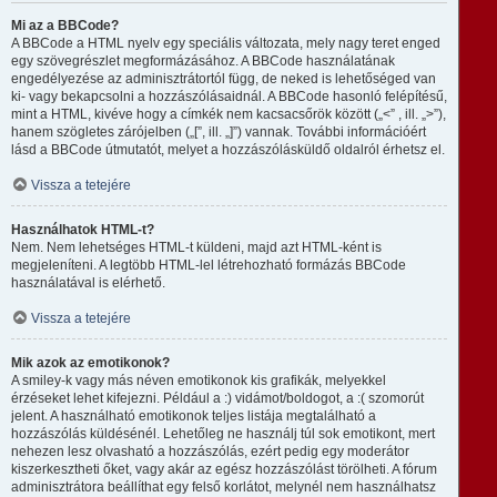
Mi az a BBCode?
A BBCode a HTML nyelv egy speciális változata, mely nagy teret enged
egy szövegrészlet megformázásához. A BBCode használatának
engedélyezése az adminisztrátortól függ, de neked is lehetőséged van
ki- vagy bekapcsolni a hozzászólásaidnál. A BBCode hasonló felépítésű,
mint a HTML, kivéve hogy a címkék nem kacsacsőrök között („<” , ill. „>”),
hanem szögletes zárójelben („[”, ill. „]”) vannak. További információért
lásd a BBCode útmutatót, melyet a hozzászólásküldő oldalról érhetsz el.
Vissza a tetejére
Használhatok HTML-t?
Nem. Nem lehetséges HTML-t küldeni, majd azt HTML-ként is
megjeleníteni. A legtöbb HTML-lel létrehozható formázás BBCode
használatával is elérhető.
Vissza a tetejére
Mik azok az emotikonok?
A smiley-k vagy más néven emotikonok kis grafikák, melyekkel
érzéseket lehet kifejezni. Például a :) vidámot/boldogot, a :( szomorút
jelent. A használható emotikonok teljes listája megtalálható a
hozzászólás küldésénél. Lehetőleg ne használj túl sok emotikont, mert
nehezen lesz olvasható a hozzászólás, ezért pedig egy moderátor
kiszerkesztheti őket, vagy akár az egész hozzászólást törölheti. A fórum
adminisztrátora beállíthat egy felső korlátot, melynél nem használhatsz