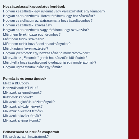
Hozzászólással kapcsolatos kérdések
Hogyan készíthetek egy új témát vagy válaszolhatok egy témában?
Hogyan szerkeszthetek, illetve törölhetek egy hozzászólást?
Hogyan csatolhatom az aláírásomat a hozzászólásomhoz?
Hogyan készíthetek szavazást?
Hogyan szerkeszthetek vagy törölhetek egy szavazást?
Miért nem férek hozzá egy fórumhoz?
Miért nem tudok szavazni?
Miért nem tudok hozzáadni csatolmányokat?
Miért kaptam figyelmeztetést?
Hogyan jelenthetek egy hozzászólást a moderátoroknak?
Mire való az „Elmentés” gomb hozzászólás küldésénél?
Miért kell a hozzászólásomat jóváhagynia egy moderátornak?
Hogyan ugraszthatok előre egy témát?
Formázás és téma típusok
Mi az a BBCode?
Használhatok HTML-t?
Mik azok az emotikonok?
Küldhetek képeket?
Mik azok a globális közlemények?
Mik azok a közlemények?
Mik azok a kiemelt témák?
Mik azok a lezárt témák?
Mik azok a téma ikonok?
Felhasználói szintek és csoportok
Kik azok az adminisztrátorok?