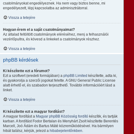
csatolmányokat engedélyeznek. Ha nem vagy biztos benne, mi
engedélyezett, lépj kapcsolatba az adminisztrátorral.
Vissza a tetejére
Hogyan érem el a saját csatolmányaimat?
Az általad feltöltött csatolmányok eléréséhez, menj a felhasználói
vezérlőpultra, és kövesd a linkeket a csatolmányok részhez.
Vissza a tetejére
phpBB kérdések
Ki készítette ezt a fórumot?
Ezt a szoftvert (eredeti formájában) a
phpBB Limited
készítette, adta ki,
és gyakorolja a szerzői jogokat felette. A GNU General Public License
alatt érhető el, és szabadon terjeszthető. További információért lásd a
linket.
Vissza a tetejére
Ki készítette ezt a magyar fordítást?
A magyar fordítást a
Magyar phpBB Közösség
fordító
készítik, és tartják
karban. A fordítást Fodor Bertalan és Menyhárt Zsolt készítette Berentés
Marcell, Joó Ádám és Bartus Máté közreműködésével. Ha bármilyen
hibát találsz, kérjük, jelezd a
hibabejelentőnkben
.