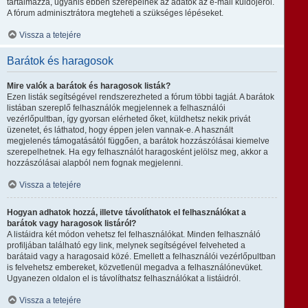
tartalmazza, ugyanis ebben szerepelnek az adatok az e-mail küldőjéről.
A fórum adminisztrátora megteheti a szükséges lépéseket.
Vissza a tetejére
Barátok és haragosok
Mire valók a barátok és haragosok listák?
Ezen listák segítségével rendszerezheted a fórum többi tagját. A barátok
listában szereplő felhasználók megjelennek a felhasználói
vezérlőpultban, így gyorsan elérheted őket, küldhetsz nekik privát
üzenetet, és láthatod, hogy éppen jelen vannak-e. A használt
megjelenés támogatásától függően, a barátok hozzászólásai kiemelve
szerepelhetnek. Ha egy felhasználót haragosként jelölsz meg, akkor a
hozzászólásai alapból nem fognak megjelenni.
Vissza a tetejére
Hogyan adhatok hozzá, illetve távolíthatok el felhasználókat a
barátok vagy haragosok listáról?
A listáidra két módon vehetsz fel felhasználókat. Minden felhasználó
profiljában található egy link, melynek segítségével felveheted a
barátaid vagy a haragosaid közé. Emellett a felhasználói vezérlőpultban
is felvehetsz embereket, közvetlenül megadva a felhasználónevüket.
Ugyanezen oldalon el is távolíthatsz felhasználókat a listáidról.
Vissza a tetejére