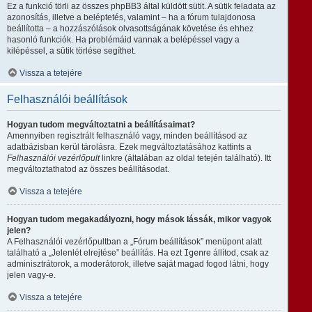
Ez a funkció törli az összes phpBB3 által küldött sütit. A sütik feladata az
azonosítás, illetve a beléptetés, valamint – ha a fórum tulajdonosa
beállította – a hozzászólások olvasottságának követése és ehhez
hasonló funkciók. Ha problémáid vannak a belépéssel vagy a
kilépéssel, a sütik törlése segíthet.
Vissza a tetejére
Felhasználói beállítások
Hogyan tudom megváltoztatni a beállításaimat?
Amennyiben regisztrált felhasználó vagy, minden beállításod az
adatbázisban kerül tárolásra. Ezek megváltoztatásához kattints a
Felhasználói vezérlőpult
linkre (általában az oldal tetején található). Itt
megváltoztathatod az összes beállításodat.
Vissza a tetejére
Hogyan tudom megakadályozni, hogy mások lássák, mikor vagyok
jelen?
A Felhasználói vezérlőpultban a „Fórum beállítások” menüpont alatt
található a „Jelenlét elrejtése” beállítás. Ha ezt
Igen
re állítod, csak az
adminisztrátorok, a moderátorok, illetve saját magad fogod látni, hogy
jelen vagy-e.
Vissza a tetejére