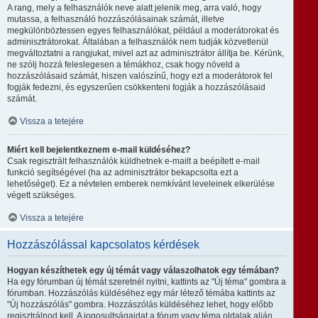
A rang, mely a felhasználók neve alatt jelenik meg, arra való, hogy
mutassa, a felhasználó hozzászólásainak számát, illetve
megkülönböztessen egyes felhasználókat, például a moderátorokat és
adminisztrátorokat. Általában a felhasználók nem tudják közvetlenül
megváltoztatni a rangjukat, mivel azt az adminisztrátor állítja be. Kérünk,
ne szólj hozzá feleslegesen a témákhoz, csak hogy növeld a
hozzászólásaid számát, hiszen valószínű, hogy ezt a moderátorok fel
fogják fedezni, és egyszerűen csökkenteni fogják a hozzászólásaid
számát.
Vissza a tetejére
Miért kell bejelentkeznem e-mail küldéséhez?
Csak regisztrált felhasználók küldhetnek e-mailt a beépített e-mail
funkció segítségével (ha az adminisztrátor bekapcsolta ezt a
lehetőséget). Ez a névtelen emberek nemkívánt leveleinek elkerülése
végett szükséges.
Vissza a tetejére
Hozzászólással kapcsolatos kérdések
Hogyan készíthetek egy új témát vagy válaszolhatok egy témában?
Ha egy fórumban új témát szeretnél nyitni, kattints az "Új téma" gombra a
fórumban. Hozzászólás küldéséhez egy már létező témába kattints az
"Új hozzászólás" gombra. Hozzászólás küldéséhez lehet, hogy előbb
regisztrálnod kell. A jogosultságaidat a fórum vagy téma oldalak alján