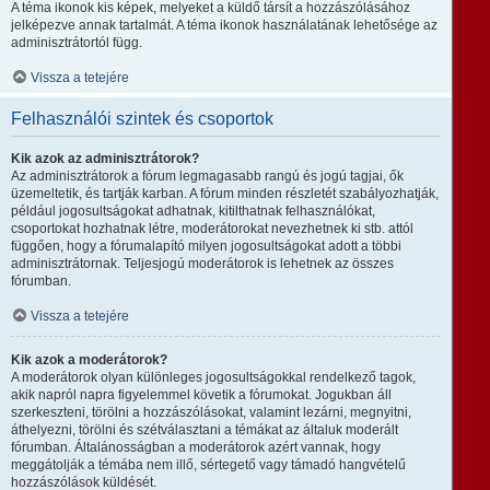
A téma ikonok kis képek, melyeket a küldő társít a hozzászólásához
jelképezve annak tartalmát. A téma ikonok használatának lehetősége az
adminisztrátortól függ.
Vissza a tetejére
Felhasználói szintek és csoportok
Kik azok az adminisztrátorok?
Az adminisztrátorok a fórum legmagasabb rangú és jogú tagjai, ők
üzemeltetik, és tartják karban. A fórum minden részletét szabályozhatják,
például jogosultságokat adhatnak, kitilthatnak felhasználókat,
csoportokat hozhatnak létre, moderátorokat nevezhetnek ki stb. attól
függően, hogy a fórumalapító milyen jogosultságokat adott a többi
adminisztrátornak. Teljesjogú moderátorok is lehetnek az összes
fórumban.
Vissza a tetejére
Kik azok a moderátorok?
A moderátorok olyan különleges jogosultságokkal rendelkező tagok,
akik napról napra figyelemmel követik a fórumokat. Jogukban áll
szerkeszteni, törölni a hozzászólásokat, valamint lezárni, megnyitni,
áthelyezni, törölni és szétválasztani a témákat az általuk moderált
fórumban. Általánosságban a moderátorok azért vannak, hogy
meggátolják a témába nem illő, sértegető vagy támadó hangvételű
hozzászólások küldését.