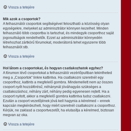
Vissza a tetejére
Mik azok a csoportok?
A felhasználói csoportok segítségével felosztható a közösség olyan
egységekre, melyeket az adminisztrátor könnyen kezelhet. Minden
felhasználó több csoportba is tartozhat, és mindegyik csoporthoz saját
jogosultságok rendelhetők. Ezzel az adminisztrátor könnyedén
létrehozhat zártkörű fórumokat, moderátorrá tehet egyszerre több
felhasználót stb.
Vissza a tetejére
Hol látom a csoportokat, és hogyan csatlakozhatok egyhez?
A fórumon lévő csoportokat a felhasználói vezérlőpultban tekintheted
meg a „Csoportok” linkre kattintva. Ha csatlakozni szeretnél egy
csoporthoz, kattints a megfelelő gombra. Mindemellett nem az összes
csoport
nyílt hozzáférésű
, néhánynál jóváhagyás szükséges a
csatlakozáshoz, néhány zárt, néhány pedig egyenesen rejtett. Ha a
csoport nyitott, akkor a megfelelő gombra kattintva tudsz csatlakozni.
Ezután a csoport vezetőjének jóvá kell hagynia a kérelmed – ennek
kapcsán megkérdezheti, hogy miért szeretnél csatlakozni a csoporthoz.
Kérjük, ne zaklasd a csoportvezetőt, ha elutasítja a kérelmed, biztosan
megvan az oka.
Vissza a tetejére