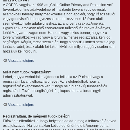
Mi az a COPPA?
A COPPA, vagyis az 1998-as „Child Online Privacy and Protection Act”
(gyerekek online adatvédelméről intézkedő törvény) egy egyesült
államokbeli törvény, mely megköveteli a honlapoktól, hogy írásos szülői
vagy gondviselői beleegyezéssel rendelkezzenek 13 éven aluli
személyektől való adatgyűjtéshez. Ez a törvény csak az Amerikai
Egyesült Államokban lévő szervereken működő fórumokra érvényes,
tehát Magyarországon nem. Ha nem vagy biztos benne, hogy ez a
törvény vonatkozik-e rád vagy a fórumra, melyre regisztrálsz, kérj jogi
segítséget. Kérjük, tartsd szem előtt, hogy a phpBB Limited nem tud jogi
tanácsot adni, és az alább leírtakon kívül semmilyen aggály esetén sem
hozzájuk kell fordulni.
Vissza a tetejére
Miért nem tudok regisztrálni?
Lehet, hogy a weboldal tulajdonosa letiltotta az IP-címed vagy a
regisztrálni kívánt felhasználónevet. Az is előfordulhat, hogy a
regisztráció kikapcsolásra került, hogy ne tudjanak új felhasználók
regisztrálni. További segítségért lépj kapcsolatba a fórum egyik
adminisztrátorával.
Vissza a tetejére
Regisztráltam, de mégsem tudok belépni
Először is ellenőrizd le, hogy helyesen adtad-e meg a felhasználóneved
és a jelszavad. Ha igen, akkor két dolog történhetett. Amennyiben a