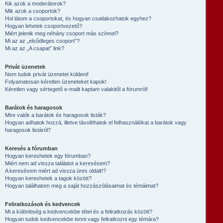
Kik azok a moderátorok?
Mik azok a csoportok?
Hol látom a csoportokat, és hogyan csatlakozhatok egyhez?
Hogyan lehetek csoportvezető?
Miért jelenik meg néhány csoport más színnel?
Mi az az „elsődleges csoport”?
Mi az az „A csapat” link?
Privát üzenetek
Nem tudok privát üzenetet küldeni!
Folyamatosan kéretlen üzeneteket kapok!
Kéretlen vagy sértegető e-mailt kaptam valakitől a fórumról!
Barátok és haragosok
Mire valók a barátok és haragosok listák?
Hogyan adhatok hozzá, illetve távolíthatok el felhasználókat a barátok vagy
haragosok listáról?
Keresés a fórumban
Hogyan kereshetek egy fórumban?
Miért nem ad vissza találatot a keresésem?
A keresésem miért ad vissza üres oldalt!?
Hogyan kereshetek a tagok között?
Hogyan találhatom meg a saját hozzászólásaimat és témáimat?
Feliratkozások és kedvencek
Mi a különbség a kedvencekbe tétel és a feliratkozás között?
Hogyan tudok kedvencekbe tenni vagy feliratkozni egy témára?