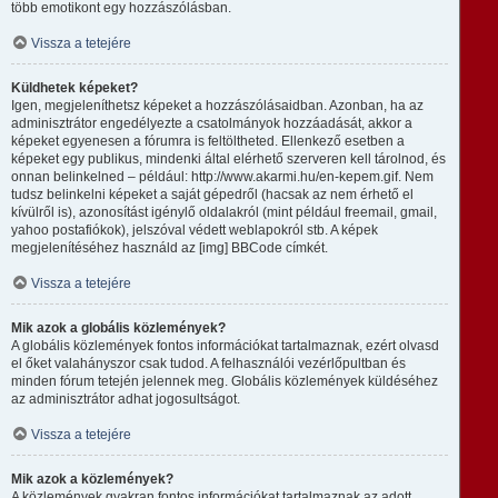
több emotikont egy hozzászólásban.
Vissza a tetejére
Küldhetek képeket?
Igen, megjeleníthetsz képeket a hozzászólásaidban. Azonban, ha az
adminisztrátor engedélyezte a csatolmányok hozzáadását, akkor a
képeket egyenesen a fórumra is feltöltheted. Ellenkező esetben a
képeket egy publikus, mindenki által elérhető szerveren kell tárolnod, és
onnan belinkelned – például: http://www.akarmi.hu/en-kepem.gif. Nem
tudsz belinkelni képeket a saját gépedről (hacsak az nem érhető el
kívülről is), azonosítást igénylő oldalakról (mint például freemail, gmail,
yahoo postafiókok), jelszóval védett weblapokról stb. A képek
megjelenítéséhez használd az [img] BBCode címkét.
Vissza a tetejére
Mik azok a globális közlemények?
A globális közlemények fontos információkat tartalmaznak, ezért olvasd
el őket valahányszor csak tudod. A felhasználói vezérlőpultban és
minden fórum tetején jelennek meg. Globális közlemények küldéséhez
az adminisztrátor adhat jogosultságot.
Vissza a tetejére
Mik azok a közlemények?
A közlemények gyakran fontos információkat tartalmaznak az adott