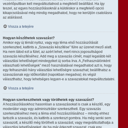
vezérlőpultban kell megváltoztatnod a megfelelő beállítást. Ha így
teszel, az egyes hozzászólásoknál a küldéskor a megfelelő opció
kikapcsolásával még mindig megadhatod, hogy ne kerüljön csatolásra
az aláírásod.
Vissza a tetejére
Hogyan készíthetek szavazást?
Amikor egy új témát nyitsz, vagy egy téma első hozzászólását
szerkeszted, kattints a „Szavazás készítése” fülre az üzenet mező alatt.
Ha nem látod ezt a fület, az azért lehet, mert nincs jogosultságod
szavazás készítéséhez. Add meg a szavazás címét, majd legalább két
választási lehetőséget mindegyiket új sorba írva. A „Felhasználónként
válaszható lehetőségek” mező használatával megadhatod azt is, hogy
egy felhasználó hány választási lehetőségre szavazhat; beállíthatsz a
szavazásnak egy időkorlátot (napokban megadva); és végül
választhatsz, hogy lehetséges legyen-e a szavazatokat megváltoztatatni.
Vissza a tetejére
Hogyan szerkeszthetek vagy törölhetek egy szavazást?
A hozzászólásokhoz hasonlóan a szavazásokat is csak a készítő, egy
moderátor vagy egy adminisztrátor szerkesztheti. Egy szavazás
szerkesztéséhez menj a téma első hozzászólásához – mindig ehhez
tartozik a szavazás, és kattints a
szerkeszt
gombra. Ha még senki sem
szavazott, a készítő még törölheti a szavazást, vagy megváltoztathatja a
választási lehetőségeket, de ha már érkezett szavazat, csak egy