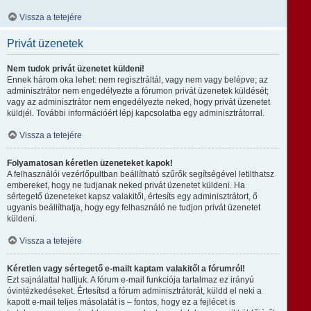
Vissza a tetejére
Privát üzenetek
Nem tudok privát üzenetet küldeni!
Ennek három oka lehet: nem regisztráltál, vagy nem vagy belépve; az
adminisztrátor nem engedélyezte a fórumon privát üzenetek küldését;
vagy az adminisztrátor nem engedélyezte neked, hogy privát üzenetet
küldjél. További információért lépj kapcsolatba egy adminisztrátorral.
Vissza a tetejére
Folyamatosan kéretlen üzeneteket kapok!
A felhasználói vezérlőpultban beállítható szűrők segítségével letilthatsz
embereket, hogy ne tudjanak neked privát üzenetet küldeni. Ha
sértegető üzeneteket kapsz valakitől, értesíts egy adminisztrátort, ő
ugyanis beállíthatja, hogy egy felhasználó ne tudjon privát üzenetet
küldeni.
Vissza a tetejére
Kéretlen vagy sértegető e-mailt kaptam valakitől a fórumról!
Ezt sajnálattal halljuk. A fórum e-mail funkciója tartalmaz ez irányú
óvintézkedéseket. Értesítsd a fórum adminisztrátorát, küldd el neki a
kapott e-mail teljes másolatát is – fontos, hogy ez a fejlécet is