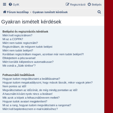
GyIK
Regisztráció
Belépés
K
Fórum kezdőlap
Gyakran ismételt kérdések
e
Gyakran ismételt kérdések
r
e
Belépési és regisztrációs kérdések
Miért kell regisztrálnom?
s
Mi az a COPPA?
é
Miért nem tudok regisztrálni?
Regisztráltam, de mégsem tudok belépni
s
Miért nem tudok belépni?
Korábban regisztráltam magam, azonban már nem tudok belépni?!
Elfelejtettem a jelszavamat!
Miért kerülök kiléptetésre automatikusan?
Mit csinál a „Sütik törlése”?
Felhasználói beállítások
Hogyan tudom megváltoztatni a beállításaimat?
Hogyan tudom megakadályozni, hogy mások lássák, mikor vagyok jelen?
Nem pontos az idő!
Megváltoztattam az időzónát, de még mindig pontatlan az idő!
A használni kívánt nyelv nincs a listában!
Mik azok a képek a felhasználónevem mellett?
Hogyan tudok avatart megjeleníteni?
Mi az a rang, hogyan tudom megváltoztatni a rangomat?
Miért kell bejelentkeznem e-mail küldéséhez?