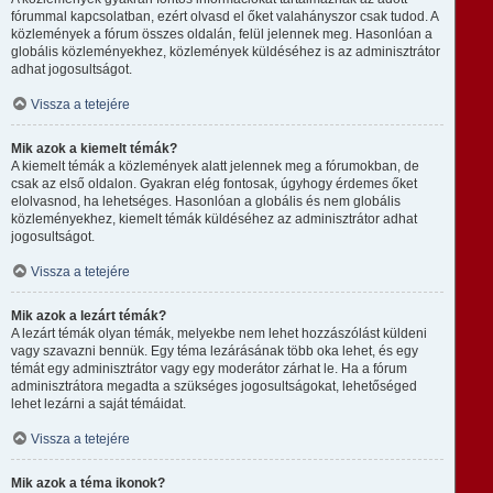
fórummal kapcsolatban, ezért olvasd el őket valahányszor csak tudod. A
közlemények a fórum összes oldalán, felül jelennek meg. Hasonlóan a
globális közleményekhez, közlemények küldéséhez is az adminisztrátor
adhat jogosultságot.
Vissza a tetejére
Mik azok a kiemelt témák?
A kiemelt témák a közlemények alatt jelennek meg a fórumokban, de
csak az első oldalon. Gyakran elég fontosak, úgyhogy érdemes őket
elolvasnod, ha lehetséges. Hasonlóan a globális és nem globális
közleményekhez, kiemelt témák küldéséhez az adminisztrátor adhat
jogosultságot.
Vissza a tetejére
Mik azok a lezárt témák?
A lezárt témák olyan témák, melyekbe nem lehet hozzászólást küldeni
vagy szavazni bennük. Egy téma lezárásának több oka lehet, és egy
témát egy adminisztrátor vagy egy moderátor zárhat le. Ha a fórum
adminisztrátora megadta a szükséges jogosultságokat, lehetőséged
lehet lezárni a saját témáidat.
Vissza a tetejére
Mik azok a téma ikonok?