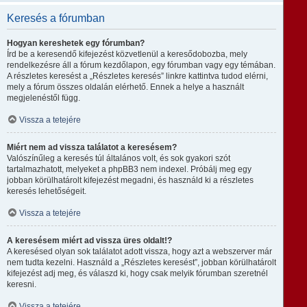
Keresés a fórumban
Hogyan kereshetek egy fórumban?
Írd be a keresendő kifejezést közvetlenül a keresődobozba, mely
rendelkezésre áll a fórum kezdőlapon, egy fórumban vagy egy témában.
A részletes keresést a „Részletes keresés” linkre kattintva tudod elérni,
mely a fórum összes oldalán elérhető. Ennek a helye a használt
megjelenéstől függ.
Vissza a tetejére
Miért nem ad vissza találatot a keresésem?
Valószínűleg a keresés túl általános volt, és sok gyakori szót
tartalmazhatott, melyeket a phpBB3 nem indexel. Próbálj meg egy
jobban körülhatárolt kifejezést megadni, és használd ki a részletes
keresés lehetőségeit.
Vissza a tetejére
A keresésem miért ad vissza üres oldalt!?
A keresésed olyan sok találatot adott vissza, hogy azt a webszerver már
nem tudta kezelni. Használd a „Részletes keresést”, jobban körülhatárolt
kifejezést adj meg, és válaszd ki, hogy csak melyik fórumban szeretnél
keresni.
Vissza a tetejére