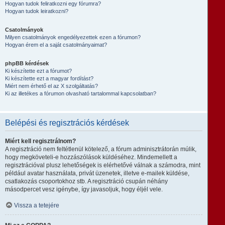
Hogyan tudok feliratkozni egy fórumra?
Hogyan tudok leiratkozni?
Csatolmányok
Milyen csatolmányok engedélyezettek ezen a fórumon?
Hogyan érem el a saját csatolmányaimat?
phpBB kérdések
Ki készítette ezt a fórumot?
Ki készítette ezt a magyar fordítást?
Miért nem érhető el az X szolgáltatás?
Ki az illetékes a fórumon olvasható tartalommal kapcsolatban?
Belépési és regisztrációs kérdések
Miért kell regisztrálnom?
A regisztráció nem feltétlenül kötelező, a fórum adminisztrátorán múlik,
hogy megköveteli-e hozzászólások küldéséhez. Mindemellett a
regisztrációval plusz lehetőségek is elérhetővé válnak a számodra, mint
például avatar használata, privát üzenetek, illetve e-mailek küldése,
csatlakozás csoportokhoz stb. A regisztráció csupán néhány
másodpercet vesz igénybe, így javasoljuk, hogy éljél vele.
Vissza a tetejére