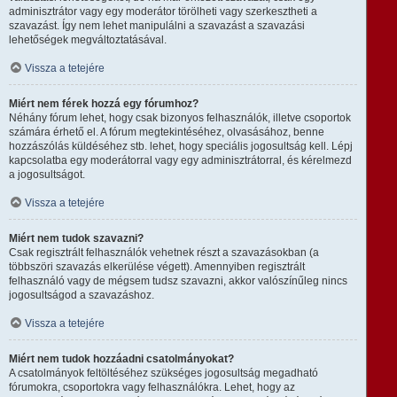
adminisztrátor vagy egy moderátor törölheti vagy szerkesztheti a
szavazást. Így nem lehet manipulálni a szavazást a szavazási
lehetőségek megváltoztatásával.
Vissza a tetejére
Miért nem férek hozzá egy fórumhoz?
Néhány fórum lehet, hogy csak bizonyos felhasználók, illetve csoportok
számára érhető el. A fórum megtekintéséhez, olvasásához, benne
hozzászólás küldéséhez stb. lehet, hogy speciális jogosultság kell. Lépj
kapcsolatba egy moderátorral vagy egy adminisztrátorral, és kérelmezd
a jogosultságot.
Vissza a tetejére
Miért nem tudok szavazni?
Csak regisztrált felhasználók vehetnek részt a szavazásokban (a
többszöri szavazás elkerülése végett). Amennyiben regisztrált
felhasználó vagy de mégsem tudsz szavazni, akkor valószínűleg nincs
jogosultságod a szavazáshoz.
Vissza a tetejére
Miért nem tudok hozzáadni csatolmányokat?
A csatolmányok feltöltéséhez szükséges jogosultság megadható
fórumokra, csoportokra vagy felhasználókra. Lehet, hogy az