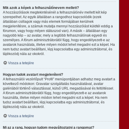
Mik azok a képek a felhasználónevem mellett?
A hozzászólások megtekintésénél a felhasználónév mellett két kép
szerepelhet. Az egyik általában a rangodhoz kapcsolódik (ezek
általában csillagok vagy más elemek formájában kerülnek
megjelenítésre, a számuk mutatja mennyi hozzászólást küldtél eddig a
fórumon, vagy hogy milyen státuszod van). A másik – általában egy
nagyobb kép – az avatar, mely a legtöbb felhasználónak egyedi és
személyes. A fórum adminisztrátorától függ, hogy engedélyezett-e az
avatarok használata, illetve milyen módot lehet megadni ezt a képet. Ha
nem tudsz avatart beállítani, lépj kapcsolatba egy adminisztrátorral, és
tájékozódj nála az okokról.
Vissza a tetejére
Hogyan tudok avatart megjeleníteni?
A felhasználói vezérlőpult “Profil” menüpontjában adhatsz meg avatart a
következő módokon: Gravatar szolgáltatás használatával, avatar
galériából történő választással, külső URL megadásával és feltöltéssel.
A fórum adminisztrátorától függ, hogy engedélyezett-e az avatarok
használta, illetve milyen módon lehet megadni ezt a képet. Ha nem
tudsz avatart beállítani, lépj kapcsolatba egy adminisztrátorral, és
tájékozódj nála az okokról.
Vissza a tetejére
Mi az a rang, hogyan tudom megváltoztatni a rangomat?