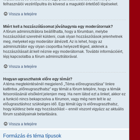
felhasználói vezérlőpultra és kövesd a maguktól értetődő lépéseket.
Vissza a tetejére
Miért kell a hozzászólásomat jóváhagynia egy moderátornak?
A fórum adminisztrátora beállíthatta, hogy a fórumban, melybe
hozzászólást szeretnél küldeni, csak olyan hozzászólások jelenhetnek
meg, melyeket egy moderátor átnézett. Az is lehet, hogy az
adminisztrátor egy olyan csoportba helyezett téged, akiknek a
hozzászólásait át kell néznie egy moderátornak. További információért,
lépj kapcsolatba a fórum adminisztrátorával.
Vissza a tetejére
Hogyan ugraszthatok előre egy témát?
A téma megtekintésénél megjelenő „Téma előreugrasztása” linkre
kattintva „előreugraszthatsz” egy témát a fórum tetejére, hogy a témák
felsorolásánál elsőként jelenjen meg. Ha nem látod ezt a linket, akkor ez
a funkció nincs bekapcsolva a fórumon, vagy még nem telt le az
előugrasztáshoz szükséges idő. Egy témát úgy is előreugraszthatsz,
hogy küldesz bele egy hozzászólást – ennél viszont vigyázz az aktuális
fórum szabályainak betartására.
Vissza a tetejére
Formázás és téma típusok