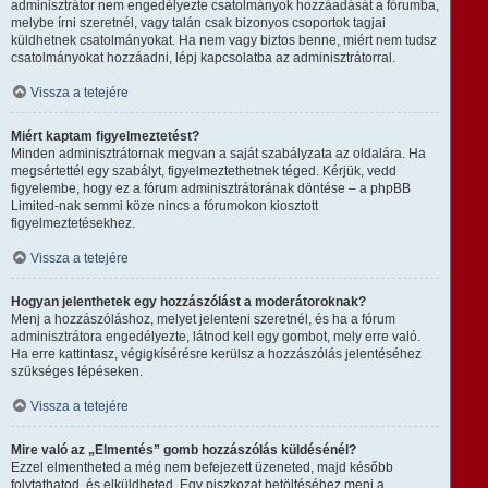
adminisztrátor nem engedélyezte csatolmányok hozzáadását a fórumba,
melybe írni szeretnél, vagy talán csak bizonyos csoportok tagjai
küldhetnek csatolmányokat. Ha nem vagy biztos benne, miért nem tudsz
csatolmányokat hozzáadni, lépj kapcsolatba az adminisztrátorral.
Vissza a tetejére
Miért kaptam figyelmeztetést?
Minden adminisztrátornak megvan a saját szabályzata az oldalára. Ha
megsértettél egy szabályt, figyelmeztethetnek téged. Kérjük, vedd
figyelembe, hogy ez a fórum adminisztrátorának döntése – a phpBB
Limited-nak semmi köze nincs a fórumokon kiosztott
figyelmeztetésekhez.
Vissza a tetejére
Hogyan jelenthetek egy hozzászólást a moderátoroknak?
Menj a hozzászóláshoz, melyet jelenteni szeretnél, és ha a fórum
adminisztrátora engedélyezte, látnod kell egy gombot, mely erre való.
Ha erre kattintasz, végigkísérésre kerülsz a hozzászólás jelentéséhez
szükséges lépéseken.
Vissza a tetejére
Mire való az „Elmentés” gomb hozzászólás küldésénél?
Ezzel elmentheted a még nem befejezett üzeneted, majd később
folytathatod, és elküldheted. Egy piszkozat betöltéséhez menj a