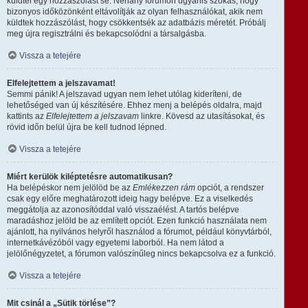
küldtél egy hozzászólást se. Néhány fórumon ugyanis szokás, hogy
bizonyos időközönként eltávolítják az olyan felhasználókat, akik nem
küldtek hozzászólást, hogy csökkentsék az adatbázis méretét. Próbálj
meg újra regisztrálni és bekapcsolódni a társalgásba.
Vissza a tetejére
Elfelejtettem a jelszavamat!
Semmi pánik! A jelszavad ugyan nem lehet utólag kideríteni, de
lehetőséged van új készítésére. Ehhez menj a belépés oldalra, majd
kattints az
Elfelejtettem a jelszavam
linkre. Kövesd az utasításokat, és
rövid időn belül újra be kell tudnod lépned.
Vissza a tetejére
Miért kerülök kiléptetésre automatikusan?
Ha belépéskor nem jelölöd be az
Emlékezzen rám
opciót, a rendszer
csak egy előre meghatározott ideig hagy belépve. Ez a viselkedés
meggátolja az azonosítóddal való visszaélést. A tartós belépve
maradáshoz jelöld be az említett opciót. Ezen funkció használata nem
ajánlott, ha nyilvános helyről használod a fórumot, például könyvtárból,
internetkávézóból vagy egyetemi laborból. Ha nem látod a
jelölőnégyzetet, a fórumon valószínűleg nincs bekapcsolva ez a funkció.
Vissza a tetejére
Mit csinál a „Sütik törlése”?