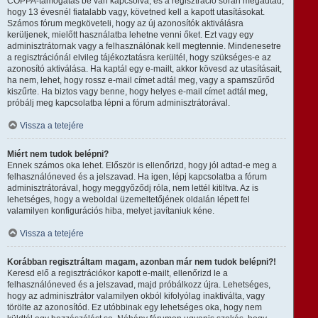
COPPA-támogatás be van kapcsolva, és a regisztráció során megadtad,
hogy 13 évesnél fiatalabb vagy, követned kell a kapott utasításokat.
Számos fórum megköveteli, hogy az új azonosítók aktiválásra
kerüljenek, mielőtt használatba lehetne venni őket. Ezt vagy egy
adminisztrátornak vagy a felhasználónak kell megtennie. Mindenesetre
a regisztrációnál elvileg tájékoztatásra kerültél, hogy szükséges-e az
azonosító aktiválása. Ha kaptál egy e-mailt, akkor kövesd az utasításait,
ha nem, lehet, hogy rossz e-mail címet adtál meg, vagy a spamszűrőd
kiszűrte. Ha biztos vagy benne, hogy helyes e-mail címet adtál meg,
próbálj meg kapcsolatba lépni a fórum adminisztrátorával.
Vissza a tetejére
Miért nem tudok belépni?
Ennek számos oka lehet. Először is ellenőrizd, hogy jól adtad-e meg a
felhasználóneved és a jelszavad. Ha igen, lépj kapcsolatba a fórum
adminisztrátorával, hogy meggyőződj róla, nem lettél kitiltva. Az is
lehetséges, hogy a weboldal üzemeltetőjének oldalán lépett fel
valamilyen konfigurációs hiba, melyet javítaniuk kéne.
Vissza a tetejére
Korábban regisztráltam magam, azonban már nem tudok belépni?!
Keresd elő a regisztrációkor kapott e-mailt, ellenőrizd le a
felhasználóneved és a jelszavad, majd próbálkozz újra. Lehetséges,
hogy az adminisztrátor valamilyen okból kifolyólag inaktiválta, vagy
törölte az azonosítód. Ez utóbbinak egy lehetséges oka, hogy nem