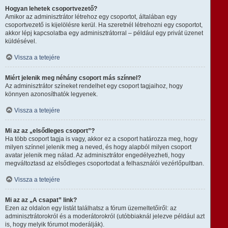
Hogyan lehetek csoportvezető?
Amikor az adminisztrátor létrehoz egy csoportot, általában egy
csoportvezető is kijelölésre kerül. Ha szeretnél létrehozni egy csoportot,
akkor lépj kapcsolatba egy adminisztrátorral – például egy privát üzenet
küldésével.
Vissza a tetejére
Miért jelenik meg néhány csoport más színnel?
Az adminisztrátor színeket rendelhet egy csoport tagjaihoz, hogy
könnyen azonosíthatók legyenek.
Vissza a tetejére
Mi az az „elsődleges csoport”?
Ha több csoport tagja is vagy, akkor ez a csoport határozza meg, hogy
milyen színnel jelenik meg a neved, és hogy alapból milyen csoport
avatar jelenik meg nálad. Az adminisztrátor engedélyezheti, hogy
megváltoztasd az elsődleges csoportodat a felhasználói vezérlőpultban.
Vissza a tetejére
Mi az az „A csapat” link?
Ezen az oldalon egy listát találhatsz a fórum üzemeltetőiről: az
adminisztrátorokról és a moderátorokról (utóbbiaknál jelezve például azt
is, hogy melyik fórumot moderálják).