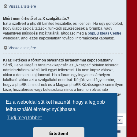
Vissza a tetejére
Miért nem érhető el az X szolgáltatás?
Ezt a szoftvert a phpBB Limited készítette, és licenceli. Ha úgy gondolod,
hogy újabb szolgáltatások, funkciók szükségesek a fórumba, vagy
valamilyen működési hibát találtál, látogasd meg a
phpBB Ideas Centre
weboldalt, ahol ezzel kapcsolatban további információkat kaphatsz.
Vissza a tetejére
Ki az illetékes a fórumon olvasható tartalommal kapcsolatban?
Sértő, illetve illegális tartalmak kapcsán az „A csapat” oldalon felsorolt
adminisztrátorok közül kell egyet felkeresni. Ha nem kapsz választ,
akkor a domain tulajdonosát. Ha a fórum egy ingyenes tárhelyen
található, akkor azt a szolgáltatót értesítsd. Kérjük, vedd figyelembe,
hogy a phpBB Limited-nek és a Magyar phpBB Közösségnek semmilyen
köze, hozzáférése vagy beleszólása nincs a fórumon olvasható
tartalomhoz, ezért nem tehető semmilyen módon felelőssé amiatt, hogy
ki mire használja ezt a fórumot.
Ez a weboldal sütiket használ, hogy a legjobb
felhasználói élményt nyújthassa.
Vissza a tetejére
Tudj meg többet
Ugrás
Fórum kezdőlap
A csapat
Taglista
Értettem!