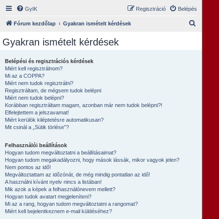
GyIK
Regisztráció
Belépés
K
Fórum kezdőlap
Gyakran ismételt kérdések
e
Gyakran ismételt kérdések
r
e
Belépési és regisztrációs kérdések
Miért kell regisztrálnom?
s
Mi az a COPPA?
é
Miért nem tudok regisztrálni?
Regisztráltam, de mégsem tudok belépni
s
Miért nem tudok belépni?
Korábban regisztráltam magam, azonban már nem tudok belépni?!
Elfelejtettem a jelszavamat!
Miért kerülök kiléptetésre automatikusan?
Mit csinál a „Sütik törlése”?
Felhasználói beállítások
Hogyan tudom megváltoztatni a beállításaimat?
Hogyan tudom megakadályozni, hogy mások lássák, mikor vagyok jelen?
Nem pontos az idő!
Megváltoztattam az időzónát, de még mindig pontatlan az idő!
A használni kívánt nyelv nincs a listában!
Mik azok a képek a felhasználónevem mellett?
Hogyan tudok avatart megjeleníteni?
Mi az a rang, hogyan tudom megváltoztatni a rangomat?
Miért kell bejelentkeznem e-mail küldéséhez?