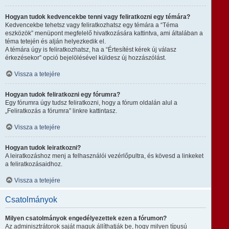
Hogyan tudok kedvencekbe tenni vagy feliratkozni egy témára?
Kedvencekbe tehetsz vagy feliratkozhatsz egy témára a “Téma
eszközök” menüpont megfelelő hivatkozására kattintva, ami általában a
téma tetején és alján helyezkedik el.
A témára úgy is feliratkozhatsz, ha a “Értesítést kérek új válasz
érkezésekor” opció bejelölésével küldesz új hozzászólást.
Vissza a tetejére
Hogyan tudok feliratkozni egy fórumra?
Egy fórumra úgy tudsz feliratkozni, hogy a fórum oldalán alul a
„Feliratkozás a fórumra” linkre kattintasz.
Vissza a tetejére
Hogyan tudok leiratkozni?
A leiratkozáshoz menj a felhasználói vezérlőpultra, és kövesd a linkeket
a feliratkozásaidhoz.
Vissza a tetejére
Csatolmányok
Milyen csatolmányok engedélyezettek ezen a fórumon?
Az adminisztrátorok saját maguk állíthatják be, hogy milyen típusú