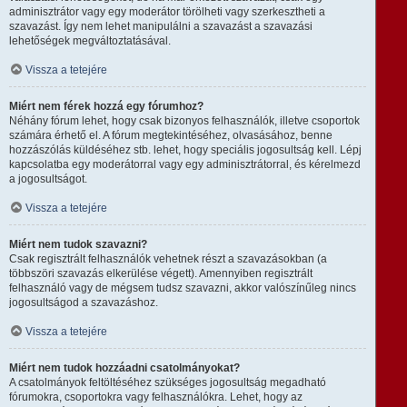
adminisztrátor vagy egy moderátor törölheti vagy szerkesztheti a
szavazást. Így nem lehet manipulálni a szavazást a szavazási
lehetőségek megváltoztatásával.
Vissza a tetejére
Miért nem férek hozzá egy fórumhoz?
Néhány fórum lehet, hogy csak bizonyos felhasználók, illetve csoportok
számára érhető el. A fórum megtekintéséhez, olvasásához, benne
hozzászólás küldéséhez stb. lehet, hogy speciális jogosultság kell. Lépj
kapcsolatba egy moderátorral vagy egy adminisztrátorral, és kérelmezd
a jogosultságot.
Vissza a tetejére
Miért nem tudok szavazni?
Csak regisztrált felhasználók vehetnek részt a szavazásokban (a
többszöri szavazás elkerülése végett). Amennyiben regisztrált
felhasználó vagy de mégsem tudsz szavazni, akkor valószínűleg nincs
jogosultságod a szavazáshoz.
Vissza a tetejére
Miért nem tudok hozzáadni csatolmányokat?
A csatolmányok feltöltéséhez szükséges jogosultság megadható
fórumokra, csoportokra vagy felhasználókra. Lehet, hogy az