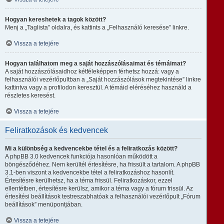
Hogyan kereshetek a tagok között?
Menj a „Taglista” oldalra, és kattints a „Felhasználó keresése” linkre.
Vissza a tetejére
Hogyan találhatom meg a saját hozzászólásaimat és témáimat?
A saját hozzászólásaidhoz kétféleképpen férhetsz hozzá: vagy a
felhasználói vezérlőpultban a „Saját hozzászólások megtekintése” linkre
kattintva vagy a profilodon keresztül. A témáid eléréséhez használd a
részletes keresést.
Vissza a tetejére
Feliratkozások és kedvencek
Mi a különbség a kedvencekbe tétel és a feliratkozás között?
A phpBB 3.0 kedvencek funkciója hasonlóan működött a
böngésződéhez. Nem kerültél értesítésre, ha frissült a tartalom. A phpBB
3.1-ben viszont a kedvencekbe tétel a feliratkozáshoz hasonlít.
Értesítésre kerülhetsz, ha a téma frissül. Feliratkozáskor, ezzel
ellentétben, értesítésre kerülsz, amikor a téma vagy a fórum frissül. Az
értesítési beállítások testreszabhatóak a felhasználói vezérlőpult „Fórum
beállítások” menüpontjában.
Vissza a tetejére