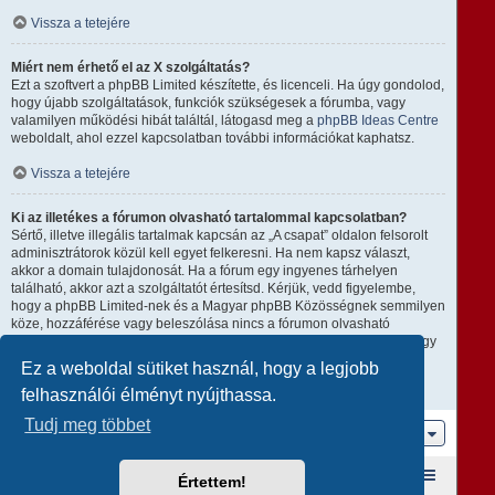
Vissza a tetejére
Miért nem érhető el az X szolgáltatás?
Ezt a szoftvert a phpBB Limited készítette, és licenceli. Ha úgy gondolod,
hogy újabb szolgáltatások, funkciók szükségesek a fórumba, vagy
valamilyen működési hibát találtál, látogasd meg a
phpBB Ideas Centre
weboldalt, ahol ezzel kapcsolatban további információkat kaphatsz.
Vissza a tetejére
Ki az illetékes a fórumon olvasható tartalommal kapcsolatban?
Sértő, illetve illegális tartalmak kapcsán az „A csapat” oldalon felsorolt
adminisztrátorok közül kell egyet felkeresni. Ha nem kapsz választ,
akkor a domain tulajdonosát. Ha a fórum egy ingyenes tárhelyen
található, akkor azt a szolgáltatót értesítsd. Kérjük, vedd figyelembe,
hogy a phpBB Limited-nek és a Magyar phpBB Közösségnek semmilyen
köze, hozzáférése vagy beleszólása nincs a fórumon olvasható
tartalomhoz, ezért nem tehető semmilyen módon felelőssé amiatt, hogy
ki mire használja ezt a fórumot.
Ez a weboldal sütiket használ, hogy a legjobb
felhasználói élményt nyújthassa.
Vissza a tetejére
Tudj meg többet
Ugrás
Fórum kezdőlap
A csapat
Taglista
Értettem!