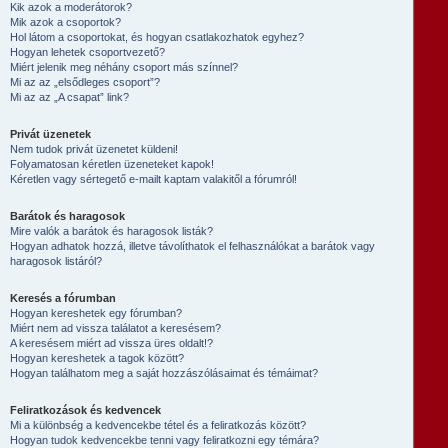
Kik azok a moderátorok?
Mik azok a csoportok?
Hol látom a csoportokat, és hogyan csatlakozhatok egyhez?
Hogyan lehetek csoportvezető?
Miért jelenik meg néhány csoport más színnel?
Mi az az „elsődleges csoport”?
Mi az az „A csapat” link?
Privát üzenetek
Nem tudok privát üzenetet küldeni!
Folyamatosan kéretlen üzeneteket kapok!
Kéretlen vagy sértegető e-mailt kaptam valakitől a fórumról!
Barátok és haragosok
Mire valók a barátok és haragosok listák?
Hogyan adhatok hozzá, illetve távolíthatok el felhasználókat a barátok vagy
haragosok listáról?
Keresés a fórumban
Hogyan kereshetek egy fórumban?
Miért nem ad vissza találatot a keresésem?
A keresésem miért ad vissza üres oldalt!?
Hogyan kereshetek a tagok között?
Hogyan találhatom meg a saját hozzászólásaimat és témáimat?
Feliratkozások és kedvencek
Mi a különbség a kedvencekbe tétel és a feliratkozás között?
Hogyan tudok kedvencekbe tenni vagy feliratkozni egy témára?