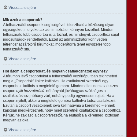
Vissza a tetejére
Mik azok a csoportok?
A felhasználói csoportok segítségével felosztható a közösség olyan
egységekre, melyeket az adminisztrátor könnyen kezelhet. Minden
felhasználó több csoportba is tartozhat, és mindegyik csoporthoz saját
jogosultságok rendelhetők. Ezzel az adminisztrátor könnyedén
létrehozhat zártkörű fórumokat, moderátorrá tehet egyszerre több
felhasználót stb.
Vissza a tetejére
Hol látom a csoportokat, és hogyan csatlakozhatok egyhez?
A fórumon lévő csoportokat a felhasználói vezérlőpultban tekintheted
meg a „Csoportok” linkre kattintva. Ha csatlakozni szeretnél egy
csoporthoz, kattints a megfelelő gombra. Mindemellett nem az összes
csoport
nyílt hozzáférésű
, néhánynál jóváhagyás szükséges a
csatlakozáshoz, néhány zárt, néhány pedig egyenesen rejtett. Ha a
csoport nyitott, akkor a megfelelő gombra kattintva tudsz csatlakozni.
Ezután a csoport vezetőjének jóvá kell hagynia a kérelmed – ennek
kapcsán megkérdezheti, hogy miért szeretnél csatlakozni a csoporthoz.
Kérjük, ne zaklasd a csoportvezetőt, ha elutasítja a kérelmed, biztosan
megvan az oka.
Vissza a tetejére