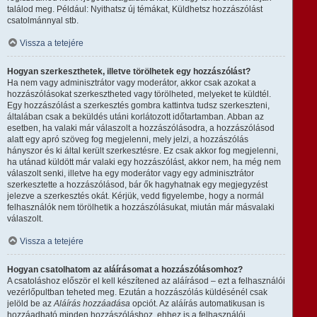
találod meg. Például: Nyithatsz új témákat, Küldhetsz hozzászólást
csatolmánnyal stb.
Vissza a tetejére
Hogyan szerkeszthetek, illetve törölhetek egy hozzászólást?
Ha nem vagy adminisztrátor vagy moderátor, akkor csak azokat a
hozzászólásokat szerkesztheted vagy törölheted, melyeket te küldtél.
Egy hozzászólást a szerkesztés gombra kattintva tudsz szerkeszteni,
általában csak a beküldés utáni korlátozott időtartamban. Abban az
esetben, ha valaki már válaszolt a hozzászólásodra, a hozzászólásod
alatt egy apró szöveg fog megjelenni, mely jelzi, a hozzászólás
hányszor és ki által került szerkesztésre. Ez csak akkor fog megjelenni,
ha utánad küldött már valaki egy hozzászólást, akkor nem, ha még nem
válaszolt senki, illetve ha egy moderátor vagy egy adminisztrátor
szerkesztette a hozzászólásod, bár ők hagyhatnak egy megjegyzést
jelezve a szerkesztés okát. Kérjük, vedd figyelembe, hogy a normál
felhasználók nem törölhetik a hozzászólásukat, miután már másvalaki
válaszolt.
Vissza a tetejére
Hogyan csatolhatom az aláírásomat a hozzászólásomhoz?
A csatoláshoz először el kell készítened az aláírásod – ezt a felhasználói
vezérlőpultban teheted meg. Ezután a hozzászólás küldésénél csak
jelöld be az
Aláírás hozzáadása
opciót. Az aláírás automatikusan is
hozzáadható minden hozzászóláshoz, ehhez is a felhasználói