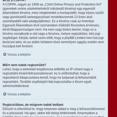
Mi az a COPPA?
A COPPA, vagyis az 1998-as „Child Online Privacy and Protection Act”
(gyerekek online adatvédelméről intézkedő törvény) egy egyesült
államokbeli törvény, mely megköveteli a honlapoktól, hogy írásos szülői
vagy gondviselői beleegyezéssel rendelkezzenek 13 éven aluli
személyektől való adatgyűjtéshez. Ez a törvény csak az Amerikai
Egyesült Államokban lévő szervereken működő fórumokra érvényes,
tehát Magyarországon nem. Ha nem vagy biztos benne, hogy ez a
törvény vonatkozik-e rád vagy a fórumra, melyre regisztrálsz, kérj jogi
segítséget. Kérjük, tartsd szem előtt, hogy a phpBB Limited nem tud jogi
tanácsot adni, és az alább leírtakon kívül semmilyen aggály esetén sem
hozzájuk kell fordulni.
Vissza a tetejére
Miért nem tudok regisztrálni?
Lehet, hogy a weboldal tulajdonosa letiltotta az IP-címed vagy a
regisztrálni kívánt felhasználónevet. Az is előfordulhat, hogy a
regisztráció kikapcsolásra került, hogy ne tudjanak új felhasználók
regisztrálni. További segítségért lépj kapcsolatba a fórum egyik
adminisztrátorával.
Vissza a tetejére
Regisztráltam, de mégsem tudok belépni
Először is ellenőrizd le, hogy helyesen adtad-e meg a felhasználóneved
és a jelszavad. Ha igen, akkor két dolog történhetett. Amennyiben a