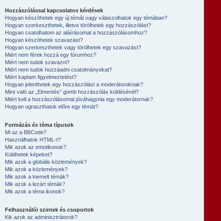
Hozzászólással kapcsolatos kérdések
Hogyan készíthetek egy új témát vagy válaszolhatok egy témában?
Hogyan szerkeszthetek, illetve törölhetek egy hozzászólást?
Hogyan csatolhatom az aláírásomat a hozzászólásomhoz?
Hogyan készíthetek szavazást?
Hogyan szerkeszthetek vagy törölhetek egy szavazást?
Miért nem férek hozzá egy fórumhoz?
Miért nem tudok szavazni?
Miért nem tudok hozzáadni csatolmányokat?
Miért kaptam figyelmeztetést?
Hogyan jelenthetek egy hozzászólást a moderátoroknak?
Mire való az „Elmentés” gomb hozzászólás küldésénél?
Miért kell a hozzászólásomat jóváhagynia egy moderátornak?
Hogyan ugraszthatok előre egy témát?
Formázás és téma típusok
Mi az a BBCode?
Használhatok HTML-t?
Mik azok az emotikonok?
Küldhetek képeket?
Mik azok a globális közlemények?
Mik azok a közlemények?
Mik azok a kiemelt témák?
Mik azok a lezárt témák?
Mik azok a téma ikonok?
Felhasználói szintek és csoportok
Kik azok az adminisztrátorok?