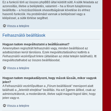
Ez a funkció törli az összes phpBB3 által küldött sütit. A sütik feladata az
azonosítás, illetve a beléptetés, valamint – ha a fórum tulajdonosa
beállította – a hozzászólások olvasottságának követése és ehhez
hasonló funkciók. Ha problémáid vannak a belépéssel vagy a
kilépéssel, a sütik törlése segíthet.
Vissza a tetejére
Felhasználói beállítások
Hogyan tudom megváltoztatni a beállításaimat?
Amennyiben regisztrált felhasználó vagy, minden beállításod az
adatbázisban kerül tárolásra. Ezek megváltoztatásához kattints a
Felhasználói vezérlőpult
linkre (általában az oldal tetején található). Itt
megváltoztathatod az összes beállításodat.
Vissza a tetejére
Hogyan tudom megakadályozni, hogy mások lássák, mikor vagyok
jelen?
A Felhasználói vezérlőpultban a „Fórum beállítások” menüpont alatt
található a „Jelenlét elrejtése” beállítás. Ha ezt
Igen
re állítod, csak az
adminisztrátorok, a moderátorok, illetve saját magad fogod látni, hogy
jelen vagy-e.
Vissza a tetejére