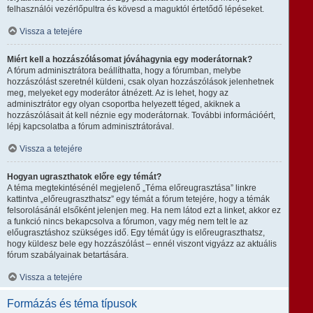
felhasználói vezérlőpultra és kövesd a maguktól értetődő lépéseket.
Vissza a tetejére
Miért kell a hozzászólásomat jóváhagynia egy moderátornak?
A fórum adminisztrátora beállíthatta, hogy a fórumban, melybe
hozzászólást szeretnél küldeni, csak olyan hozzászólások jelenhetnek
meg, melyeket egy moderátor átnézett. Az is lehet, hogy az
adminisztrátor egy olyan csoportba helyezett téged, akiknek a
hozzászólásait át kell néznie egy moderátornak. További információért,
lépj kapcsolatba a fórum adminisztrátorával.
Vissza a tetejére
Hogyan ugraszthatok előre egy témát?
A téma megtekintésénél megjelenő „Téma előreugrasztása” linkre
kattintva „előreugraszthatsz” egy témát a fórum tetejére, hogy a témák
felsorolásánál elsőként jelenjen meg. Ha nem látod ezt a linket, akkor ez
a funkció nincs bekapcsolva a fórumon, vagy még nem telt le az
előugrasztáshoz szükséges idő. Egy témát úgy is előreugraszthatsz,
hogy küldesz bele egy hozzászólást – ennél viszont vigyázz az aktuális
fórum szabályainak betartására.
Vissza a tetejére
Formázás és téma típusok