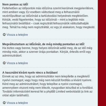
Nem pontos az idő!
Feltehetően az időpontok más időzóna szerint kerülnek megjelenítésre,
mint amiben vagy. Ez esetben változtasd meg a felhasználói
vezérlőpultban az időzónád a tartózkodási helyednek megfelelően.
Kérjük, vedd figyelembe, hogy az időzónát – mint a legtöbb más
felhasználói beállítást – csak regisztrált felhasználók változtathatják
meg. Tehát ha még nem regisztráltál, ez egy jó alakalom, hogy megtedd.
Vissza a tetejére
Megváltoztattam az időzónát, de még mindig pontatlan az idő!
Ha biztos vagy benne, hogy helyes időzónát adtál meg, de az idő még
mindig más, akkor a szerver órája pontatlan. Kérjük, értesíts erről egy
adminisztrátort.
Vissza a tetejére
A használni kívánt nyelv nincs a listában!
Ennek az az oka, hogy az adminisztrátor nem telepítette a megfelelő
nyelvi csomagot, vagy hogy még nem készült fordítás a kívánt nyelvre.
Kérd meg az adminisztrátort, hogy telepítse a nyelvi csomagot,
amennyiben viszont még nem létezik, nyugodtan készítsd el a fordítást.
További információért keresd fel a phpBB Limited weboldalát (a link az
oldal alján található).
Vissza a tetejére