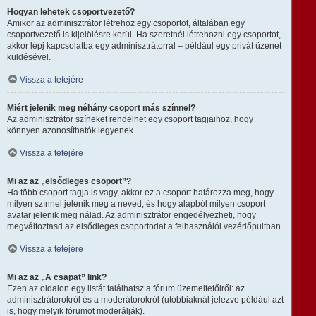
Hogyan lehetek csoportvezető?
Amikor az adminisztrátor létrehoz egy csoportot, általában egy
csoportvezető is kijelölésre kerül. Ha szeretnél létrehozni egy csoportot,
akkor lépj kapcsolatba egy adminisztrátorral – például egy privát üzenet
küldésével.
Vissza a tetejére
Miért jelenik meg néhány csoport más színnel?
Az adminisztrátor színeket rendelhet egy csoport tagjaihoz, hogy
könnyen azonosíthatók legyenek.
Vissza a tetejére
Mi az az „elsődleges csoport”?
Ha több csoport tagja is vagy, akkor ez a csoport határozza meg, hogy
milyen színnel jelenik meg a neved, és hogy alapból milyen csoport
avatar jelenik meg nálad. Az adminisztrátor engedélyezheti, hogy
megváltoztasd az elsődleges csoportodat a felhasználói vezérlőpultban.
Vissza a tetejére
Mi az az „A csapat” link?
Ezen az oldalon egy listát találhatsz a fórum üzemeltetőiről: az
adminisztrátorokról és a moderátorokról (utóbbiaknál jelezve például azt
is, hogy melyik fórumot moderálják).