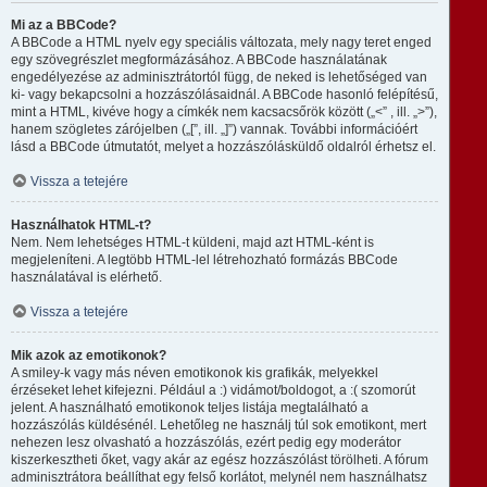
Mi az a BBCode?
A BBCode a HTML nyelv egy speciális változata, mely nagy teret enged
egy szövegrészlet megformázásához. A BBCode használatának
engedélyezése az adminisztrátortól függ, de neked is lehetőséged van
ki- vagy bekapcsolni a hozzászólásaidnál. A BBCode hasonló felépítésű,
mint a HTML, kivéve hogy a címkék nem kacsacsőrök között („<” , ill. „>”),
hanem szögletes zárójelben („[”, ill. „]”) vannak. További információért
lásd a BBCode útmutatót, melyet a hozzászólásküldő oldalról érhetsz el.
Vissza a tetejére
Használhatok HTML-t?
Nem. Nem lehetséges HTML-t küldeni, majd azt HTML-ként is
megjeleníteni. A legtöbb HTML-lel létrehozható formázás BBCode
használatával is elérhető.
Vissza a tetejére
Mik azok az emotikonok?
A smiley-k vagy más néven emotikonok kis grafikák, melyekkel
érzéseket lehet kifejezni. Például a :) vidámot/boldogot, a :( szomorút
jelent. A használható emotikonok teljes listája megtalálható a
hozzászólás küldésénél. Lehetőleg ne használj túl sok emotikont, mert
nehezen lesz olvasható a hozzászólás, ezért pedig egy moderátor
kiszerkesztheti őket, vagy akár az egész hozzászólást törölheti. A fórum
adminisztrátora beállíthat egy felső korlátot, melynél nem használhatsz