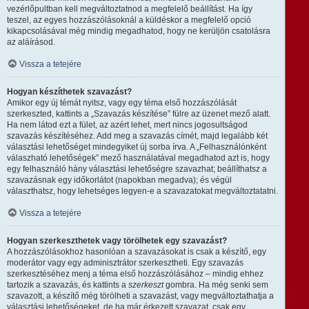
vezérlőpultban kell megváltoztatnod a megfelelő beállítást. Ha így
teszel, az egyes hozzászólásoknál a küldéskor a megfelelő opció
kikapcsolásával még mindig megadhatod, hogy ne kerüljön csatolásra
az aláírásod.
Vissza a tetejére
Hogyan készíthetek szavazást?
Amikor egy új témát nyitsz, vagy egy téma első hozzászólását
szerkeszted, kattints a „Szavazás készítése” fülre az üzenet mező alatt.
Ha nem látod ezt a fület, az azért lehet, mert nincs jogosultságod
szavazás készítéséhez. Add meg a szavazás címét, majd legalább két
választási lehetőséget mindegyiket új sorba írva. A „Felhasználónként
válaszható lehetőségek” mező használatával megadhatod azt is, hogy
egy felhasználó hány választási lehetőségre szavazhat; beállíthatsz a
szavazásnak egy időkorlátot (napokban megadva); és végül
választhatsz, hogy lehetséges legyen-e a szavazatokat megváltoztatatni.
Vissza a tetejére
Hogyan szerkeszthetek vagy törölhetek egy szavazást?
A hozzászólásokhoz hasonlóan a szavazásokat is csak a készítő, egy
moderátor vagy egy adminisztrátor szerkesztheti. Egy szavazás
szerkesztéséhez menj a téma első hozzászólásához – mindig ehhez
tartozik a szavazás, és kattints a
szerkeszt
gombra. Ha még senki sem
szavazott, a készítő még törölheti a szavazást, vagy megváltoztathatja a
választási lehetőségeket, de ha már érkezett szavazat, csak egy