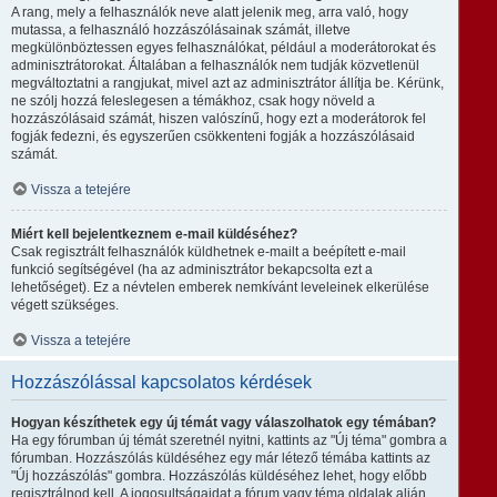
A rang, mely a felhasználók neve alatt jelenik meg, arra való, hogy
mutassa, a felhasználó hozzászólásainak számát, illetve
megkülönböztessen egyes felhasználókat, például a moderátorokat és
adminisztrátorokat. Általában a felhasználók nem tudják közvetlenül
megváltoztatni a rangjukat, mivel azt az adminisztrátor állítja be. Kérünk,
ne szólj hozzá feleslegesen a témákhoz, csak hogy növeld a
hozzászólásaid számát, hiszen valószínű, hogy ezt a moderátorok fel
fogják fedezni, és egyszerűen csökkenteni fogják a hozzászólásaid
számát.
Vissza a tetejére
Miért kell bejelentkeznem e-mail küldéséhez?
Csak regisztrált felhasználók küldhetnek e-mailt a beépített e-mail
funkció segítségével (ha az adminisztrátor bekapcsolta ezt a
lehetőséget). Ez a névtelen emberek nemkívánt leveleinek elkerülése
végett szükséges.
Vissza a tetejére
Hozzászólással kapcsolatos kérdések
Hogyan készíthetek egy új témát vagy válaszolhatok egy témában?
Ha egy fórumban új témát szeretnél nyitni, kattints az "Új téma" gombra a
fórumban. Hozzászólás küldéséhez egy már létező témába kattints az
"Új hozzászólás" gombra. Hozzászólás küldéséhez lehet, hogy előbb
regisztrálnod kell. A jogosultságaidat a fórum vagy téma oldalak alján