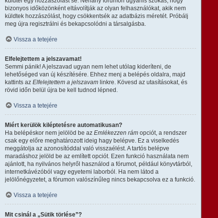
küldtél egy hozzászólást se. Néhány fórumon ugyanis szokás, hogy
bizonyos időközönként eltávolítják az olyan felhasználókat, akik nem
küldtek hozzászólást, hogy csökkentsék az adatbázis méretét. Próbálj
meg újra regisztrálni és bekapcsolódni a társalgásba.
Vissza a tetejére
Elfelejtettem a jelszavamat!
Semmi pánik! A jelszavad ugyan nem lehet utólag kideríteni, de
lehetőséged van új készítésére. Ehhez menj a belépés oldalra, majd
kattints az
Elfelejtettem a jelszavam
linkre. Kövesd az utasításokat, és
rövid időn belül újra be kell tudnod lépned.
Vissza a tetejére
Miért kerülök kiléptetésre automatikusan?
Ha belépéskor nem jelölöd be az
Emlékezzen rám
opciót, a rendszer
csak egy előre meghatározott ideig hagy belépve. Ez a viselkedés
meggátolja az azonosítóddal való visszaélést. A tartós belépve
maradáshoz jelöld be az említett opciót. Ezen funkció használata nem
ajánlott, ha nyilvános helyről használod a fórumot, például könyvtárból,
internetkávézóból vagy egyetemi laborból. Ha nem látod a
jelölőnégyzetet, a fórumon valószínűleg nincs bekapcsolva ez a funkció.
Vissza a tetejére
Mit csinál a „Sütik törlése”?