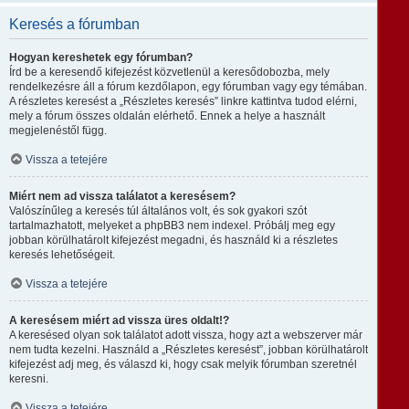
Keresés a fórumban
Hogyan kereshetek egy fórumban?
Írd be a keresendő kifejezést közvetlenül a keresődobozba, mely
rendelkezésre áll a fórum kezdőlapon, egy fórumban vagy egy témában.
A részletes keresést a „Részletes keresés” linkre kattintva tudod elérni,
mely a fórum összes oldalán elérhető. Ennek a helye a használt
megjelenéstől függ.
Vissza a tetejére
Miért nem ad vissza találatot a keresésem?
Valószínűleg a keresés túl általános volt, és sok gyakori szót
tartalmazhatott, melyeket a phpBB3 nem indexel. Próbálj meg egy
jobban körülhatárolt kifejezést megadni, és használd ki a részletes
keresés lehetőségeit.
Vissza a tetejére
A keresésem miért ad vissza üres oldalt!?
A keresésed olyan sok találatot adott vissza, hogy azt a webszerver már
nem tudta kezelni. Használd a „Részletes keresést”, jobban körülhatárolt
kifejezést adj meg, és válaszd ki, hogy csak melyik fórumban szeretnél
keresni.
Vissza a tetejére