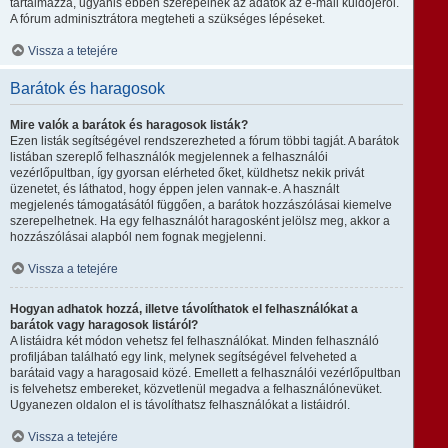
tartalmazza, ugyanis ebben szerepelnek az adatok az e-mail küldőjéről.
A fórum adminisztrátora megteheti a szükséges lépéseket.
Vissza a tetejére
Barátok és haragosok
Mire valók a barátok és haragosok listák?
Ezen listák segítségével rendszerezheted a fórum többi tagját. A barátok
listában szereplő felhasználók megjelennek a felhasználói
vezérlőpultban, így gyorsan elérheted őket, küldhetsz nekik privát
üzenetet, és láthatod, hogy éppen jelen vannak-e. A használt
megjelenés támogatásától függően, a barátok hozzászólásai kiemelve
szerepelhetnek. Ha egy felhasználót haragosként jelölsz meg, akkor a
hozzászólásai alapból nem fognak megjelenni.
Vissza a tetejére
Hogyan adhatok hozzá, illetve távolíthatok el felhasználókat a
barátok vagy haragosok listáról?
A listáidra két módon vehetsz fel felhasználókat. Minden felhasználó
profiljában található egy link, melynek segítségével felveheted a
barátaid vagy a haragosaid közé. Emellett a felhasználói vezérlőpultban
is felvehetsz embereket, közvetlenül megadva a felhasználónevüket.
Ugyanezen oldalon el is távolíthatsz felhasználókat a listáidról.
Vissza a tetejére