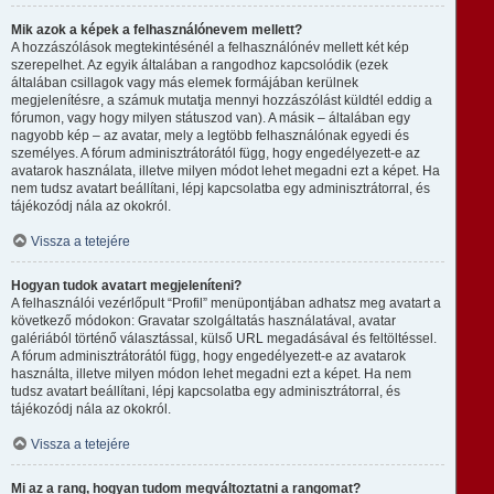
Mik azok a képek a felhasználónevem mellett?
A hozzászólások megtekintésénél a felhasználónév mellett két kép
szerepelhet. Az egyik általában a rangodhoz kapcsolódik (ezek
általában csillagok vagy más elemek formájában kerülnek
megjelenítésre, a számuk mutatja mennyi hozzászólást küldtél eddig a
fórumon, vagy hogy milyen státuszod van). A másik – általában egy
nagyobb kép – az avatar, mely a legtöbb felhasználónak egyedi és
személyes. A fórum adminisztrátorától függ, hogy engedélyezett-e az
avatarok használata, illetve milyen módot lehet megadni ezt a képet. Ha
nem tudsz avatart beállítani, lépj kapcsolatba egy adminisztrátorral, és
tájékozódj nála az okokról.
Vissza a tetejére
Hogyan tudok avatart megjeleníteni?
A felhasználói vezérlőpult “Profil” menüpontjában adhatsz meg avatart a
következő módokon: Gravatar szolgáltatás használatával, avatar
galériából történő választással, külső URL megadásával és feltöltéssel.
A fórum adminisztrátorától függ, hogy engedélyezett-e az avatarok
használta, illetve milyen módon lehet megadni ezt a képet. Ha nem
tudsz avatart beállítani, lépj kapcsolatba egy adminisztrátorral, és
tájékozódj nála az okokról.
Vissza a tetejére
Mi az a rang, hogyan tudom megváltoztatni a rangomat?