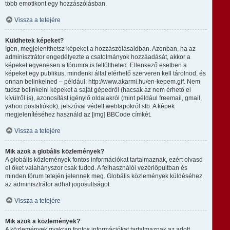
több emotikont egy hozzászólásban.
Vissza a tetejére
Küldhetek képeket?
Igen, megjeleníthetsz képeket a hozzászólásaidban. Azonban, ha az
adminisztrátor engedélyezte a csatolmányok hozzáadását, akkor a
képeket egyenesen a fórumra is feltöltheted. Ellenkező esetben a
képeket egy publikus, mindenki által elérhető szerveren kell tárolnod, és
onnan belinkelned – például: http://www.akarmi.hu/en-kepem.gif. Nem
tudsz belinkelni képeket a saját gépedről (hacsak az nem érhető el
kívülről is), azonosítást igénylő oldalakról (mint például freemail, gmail,
yahoo postafiókok), jelszóval védett weblapokról stb. A képek
megjelenítéséhez használd az [img] BBCode címkét.
Vissza a tetejére
Mik azok a globális közlemények?
A globális közlemények fontos információkat tartalmaznak, ezért olvasd
el őket valahányszor csak tudod. A felhasználói vezérlőpultban és
minden fórum tetején jelennek meg. Globális közlemények küldéséhez
az adminisztrátor adhat jogosultságot.
Vissza a tetejére
Mik azok a közlemények?
A közlemények gyakran fontos információkat tartalmaznak az adott