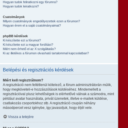
Hogyan tudok feliratkozni egy fórumra?
Hogyan tudok leiratkozni?
Csatolmányok
Milyen csatolmányok engedélyezettek ezen a fórumon?
Hogyan érem el a saját csatolmányaimat?
phpBB kérdések
Ki készítette ezt a fórumot?
Ki készítette ezt a magyar fordítást?
Miért nem érhető el az X szolgáltatás?
Ki az illetékes a fórumon olvasható tartalommal kapcsolatban?
Belépési és regisztrációs kérdések
Miért kell regisztrálnom?
A regisztráció nem feltétlenül kötelező, a fórum adminisztrátorán múlik,
hogy megköveteli-e hozzászólások küldéséhez. Mindemellett a
regisztrációval plusz lehetőségek is elérhetővé válnak a számodra, mint
például avatar használata, privát üzenetek, illetve e-mailek küldése,
csatlakozás csoportokhoz stb. A regisztráció csupán néhány
másodpercet vesz igénybe, így javasoljuk, hogy éljél vele.
Vissza a tetejére