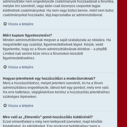
adminisztrátor nem engedélyezte csatolmányok hozzáadását a fórumba,
melybe írni szeretnél, vagy talán csak bizonyos csoportok tagjai
küldhetnek csatolmányokat. Ha nem vagy biztos benne, miért nem tudsz
csatolmányokat hozzáadni, lépj kapcsolatba az adminisztrátorral.
Vissza a tetejére
Miért kaptam figyelmeztetést?
Minden adminisztrátornak megvan a saját szabályzata az oldalára. Ha
megsértettél egy szabályt, figyelmeztethetnek téged. Kérjük, vedd
figyelembe, hogy ez a fórum adminisztrátorának döntése – a phpBB
Limited-nak semmi köze nincs a fórumokon kiosztott
figyelmeztetésekhez.
Vissza a tetejére
Hogyan jelenthetek egy hozzászólást a moderátoroknak?
Menj a hozzászóláshoz, melyet jelenteni szeretnél, és ha a fórum
adminisztrátora engedélyezte, látnod kell egy gombot, mely erre való.
Ha erre kattintasz, végigkísérésre kerülsz a hozzászólás jelentéséhez
szükséges lépéseken.
Vissza a tetejére
Mire való az „Elmentés” gomb hozzászólás küldésénél?
Ezzel elmentheted a még nem befejezett üzeneted, majd később
folytathatod, és elküldheted. Egy piszkozat betöltéséhez menj a