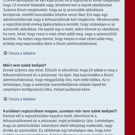
COPPA-támogatás be van kapcsolva, és a regisztráció során megadtad,
hogy 13 évesnél fiatalabb vagy, követned kell a kapott utasításokat.
Számos fórum megköveteli, hogy az új azonosítók aktiválásra
kerüljenek, mielőtt használatba lehetne venni őket. Ezt vagy egy
adminisztrátornak vagy a felhasználónak kell megtennie. Mindenesetre
a regisztrációnál elvileg tájékoztatásra kerültél, hogy szükséges-e az
azonosító aktiválása. Ha kaptál egy e-mailt, akkor kövesd az utasításait,
ha nem, lehet, hogy rossz e-mail címet adtál meg, vagy a spamszűrőd
kiszűrte. Ha biztos vagy benne, hogy helyes e-mail címet adtál meg,
próbálj meg kapcsolatba lépni a fórum adminisztrátorával.
Vissza a tetejére
Miért nem tudok belépni?
Ennek számos oka lehet. Először is ellenőrizd, hogy jól adtad-e meg a
felhasználóneved és a jelszavad. Ha igen, lépj kapcsolatba a fórum
adminisztrátorával, hogy meggyőződj róla, nem lettél kitiltva. Az is
lehetséges, hogy a weboldal üzemeltetőjének oldalán lépett fel
valamilyen konfigurációs hiba, melyet javítaniuk kéne.
Vissza a tetejére
Korábban regisztráltam magam, azonban már nem tudok belépni?!
Keresd elő a regisztrációkor kapott e-mailt, ellenőrizd le a
felhasználóneved és a jelszavad, majd próbálkozz újra. Lehetséges,
hogy az adminisztrátor valamilyen okból kifolyólag inaktiválta, vagy
törölte az azonosítód. Ez utóbbinak egy lehetséges oka, hogy nem