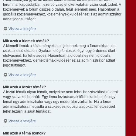
fórummal kapcsolatban, ezért olvasd el őket valahányszor csak tudod. A
közlemények a fórum összes oldalán, felül jelennek meg. Hasonlóan a
globális közleményekhez, közlemények küldéséhez is az adminisztrátor
adhat jogosultságot.
Vissza a tetejére
Mik azok a kiemelt témák?
A kiemelt témák a közlemények alatt jelennek meg a fórumokban, de
csak az első oldalon. Gyakran elég fontosak, úgyhogy érdemes őket
elolvasnod, ha lehetséges. Hasonlóan a globális és nem globális
közleményekhez, kiemelt témák küldéséhez az adminisztrátor adhat
jogosultságot.
Vissza a tetejére
Mik azok a lezárt témák?
A lezárt témák olyan témák, melyekbe nem lehet hozzászólást küldeni
vagy szavazni bennük. Egy téma lezárásának több oka lehet, és egy
témát egy adminisztrátor vagy egy moderátor zárhat le. Ha a fórum
adminisztrátora megadta a szükséges jogosultságokat, lehetőséged
lehet lezárni a saját témáidat.
Vissza a tetejére
Mik azok a téma ikonok?