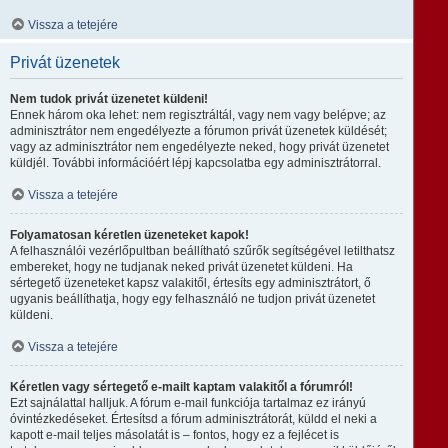
Vissza a tetejére
Privát üzenetek
Nem tudok privát üzenetet küldeni!
Ennek három oka lehet: nem regisztráltál, vagy nem vagy belépve; az
adminisztrátor nem engedélyezte a fórumon privát üzenetek küldését;
vagy az adminisztrátor nem engedélyezte neked, hogy privát üzenetet
küldjél. További információért lépj kapcsolatba egy adminisztrátorral.
Vissza a tetejére
Folyamatosan kéretlen üzeneteket kapok!
A felhasználói vezérlőpultban beállítható szűrők segítségével letilthatsz
embereket, hogy ne tudjanak neked privát üzenetet küldeni. Ha
sértegető üzeneteket kapsz valakitől, értesíts egy adminisztrátort, ő
ugyanis beállíthatja, hogy egy felhasználó ne tudjon privát üzenetet
küldeni.
Vissza a tetejére
Kéretlen vagy sértegető e-mailt kaptam valakitől a fórumról!
Ezt sajnálattal halljuk. A fórum e-mail funkciója tartalmaz ez irányú
óvintézkedéseket. Értesítsd a fórum adminisztrátorát, küldd el neki a
kapott e-mail teljes másolatát is – fontos, hogy ez a fejlécet is