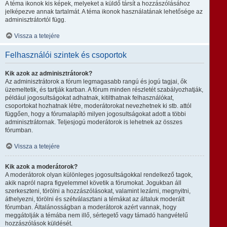
A téma ikonok kis képek, melyeket a küldő társít a hozzászólásához
jelképezve annak tartalmát. A téma ikonok használatának lehetősége az
adminisztrátortól függ.
Vissza a tetejére
Felhasználói szintek és csoportok
Kik azok az adminisztrátorok?
Az adminisztrátorok a fórum legmagasabb rangú és jogú tagjai, ők
üzemeltetik, és tartják karban. A fórum minden részletét szabályozhatják,
például jogosultságokat adhatnak, kitilthatnak felhasználókat,
csoportokat hozhatnak létre, moderátorokat nevezhetnek ki stb. attól
függően, hogy a fórumalapító milyen jogosultságokat adott a többi
adminisztrátornak. Teljesjogú moderátorok is lehetnek az összes
fórumban.
Vissza a tetejére
Kik azok a moderátorok?
A moderátorok olyan különleges jogosultságokkal rendelkező tagok,
akik napról napra figyelemmel követik a fórumokat. Jogukban áll
szerkeszteni, törölni a hozzászólásokat, valamint lezárni, megnyitni,
áthelyezni, törölni és szétválasztani a témákat az általuk moderált
fórumban. Általánosságban a moderátorok azért vannak, hogy
meggátolják a témába nem illő, sértegető vagy támadó hangvételű
hozzászólások küldését.