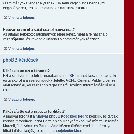
csatolmányokat engedélyeznek. Ha nem vagy biztos benne, mi
engedélyezett, lépj kapcsolatba az adminisztrátorral.
Vissza a tetejére
Hogyan érem el a saját csatolmányaimat?
Az általad feltöltött csatolmányok eléréséhez, menj a felhasználói
vezérlőpultra, és kövesd a linkeket a csatolmányok részhez.
Vissza a tetejére
phpBB kérdések
Ki készítette ezt a fórumot?
Ezt a szoftvert (eredeti formájában) a
phpBB Limited
készítette, adta ki,
és gyakorolja a szerzői jogokat felette. A GNU General Public License
alatt érhető el, és szabadon terjeszthető. További információért lásd a
linket.
Vissza a tetejére
Ki készítette ezt a magyar fordítást?
A magyar fordítást a
Magyar phpBB Közösség
fordító
készítik, és tartják
karban. A fordítást Fodor Bertalan és Menyhárt Zsolt készítette Berentés
Marcell, Joó Ádám és Bartus Máté közreműködésével. Ha bármilyen
hibát találsz, kérjük, jelezd a
hibabejelentőnkben
.