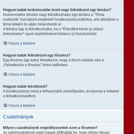
Hogyan tudok kedvencekbe tenni vagy feliratkozni egy témára?
Kedvencekbe tehetsz vagy feliratkozhatsz egy témára a “Téma
eszközök” menüpont megfelelő hivatkozására kattintva, ami általában a
téma tetején és alján helyezkedik el.
A témára úgy is feliratkozhatsz, ha a “Értesítést kérek új válasz
érkezésekor” opció bejelölésével küldesz új hozzászólást.
Vissza a tetejére
Hogyan tudok feliratkozni egy fórumra?
Egy fórumra úgy tudsz feliratkozni, hogy a fórum oldalán alul a
„Feliratkozás a fórumra” linkre kattintasz.
Vissza a tetejére
Hogyan tudok leiratkozni?
A leiratkozáshoz menj a felhasználói vezérlőpultra, és kövesd a linkeket
a feliratkozásaidhoz.
Vissza a tetejére
Csatolmányok
Milyen csatolmányok engedélyezettek ezen a fórumon?
Az adminisztrátorok saját maguk állíthatják be, hogy milyen típusú