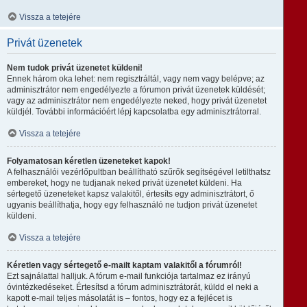
Vissza a tetejére
Privát üzenetek
Nem tudok privát üzenetet küldeni!
Ennek három oka lehet: nem regisztráltál, vagy nem vagy belépve; az
adminisztrátor nem engedélyezte a fórumon privát üzenetek küldését;
vagy az adminisztrátor nem engedélyezte neked, hogy privát üzenetet
küldjél. További információért lépj kapcsolatba egy adminisztrátorral.
Vissza a tetejére
Folyamatosan kéretlen üzeneteket kapok!
A felhasználói vezérlőpultban beállítható szűrők segítségével letilthatsz
embereket, hogy ne tudjanak neked privát üzenetet küldeni. Ha
sértegető üzeneteket kapsz valakitől, értesíts egy adminisztrátort, ő
ugyanis beállíthatja, hogy egy felhasználó ne tudjon privát üzenetet
küldeni.
Vissza a tetejére
Kéretlen vagy sértegető e-mailt kaptam valakitől a fórumról!
Ezt sajnálattal halljuk. A fórum e-mail funkciója tartalmaz ez irányú
óvintézkedéseket. Értesítsd a fórum adminisztrátorát, küldd el neki a
kapott e-mail teljes másolatát is – fontos, hogy ez a fejlécet is