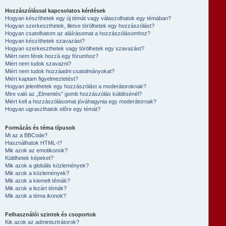
Hozzászólással kapcsolatos kérdések
Hogyan készíthetek egy új témát vagy válaszolhatok egy témában?
Hogyan szerkeszthetek, illetve törölhetek egy hozzászólást?
Hogyan csatolhatom az aláírásomat a hozzászólásomhoz?
Hogyan készíthetek szavazást?
Hogyan szerkeszthetek vagy törölhetek egy szavazást?
Miért nem férek hozzá egy fórumhoz?
Miért nem tudok szavazni?
Miért nem tudok hozzáadni csatolmányokat?
Miért kaptam figyelmeztetést?
Hogyan jelenthetek egy hozzászólást a moderátoroknak?
Mire való az „Elmentés” gomb hozzászólás küldésénél?
Miért kell a hozzászólásomat jóváhagynia egy moderátornak?
Hogyan ugraszthatok előre egy témát?
Formázás és téma típusok
Mi az a BBCode?
Használhatok HTML-t?
Mik azok az emotikonok?
Küldhetek képeket?
Mik azok a globális közlemények?
Mik azok a közlemények?
Mik azok a kiemelt témák?
Mik azok a lezárt témák?
Mik azok a téma ikonok?
Felhasználói szintek és csoportok
Kik azok az adminisztrátorok?