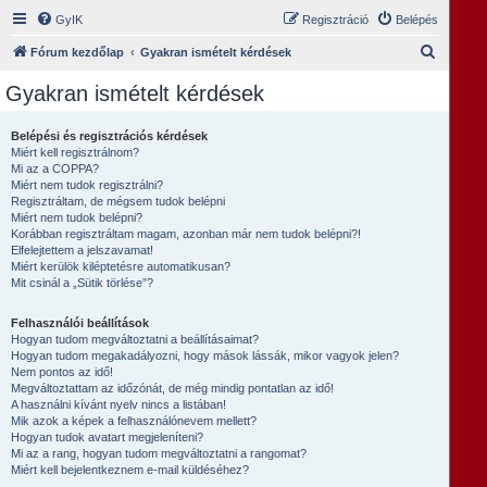
GyIK
Regisztráció
Belépés
K
Fórum kezdőlap
Gyakran ismételt kérdések
e
Gyakran ismételt kérdések
r
e
Belépési és regisztrációs kérdések
Miért kell regisztrálnom?
s
Mi az a COPPA?
é
Miért nem tudok regisztrálni?
Regisztráltam, de mégsem tudok belépni
s
Miért nem tudok belépni?
Korábban regisztráltam magam, azonban már nem tudok belépni?!
Elfelejtettem a jelszavamat!
Miért kerülök kiléptetésre automatikusan?
Mit csinál a „Sütik törlése”?
Felhasználói beállítások
Hogyan tudom megváltoztatni a beállításaimat?
Hogyan tudom megakadályozni, hogy mások lássák, mikor vagyok jelen?
Nem pontos az idő!
Megváltoztattam az időzónát, de még mindig pontatlan az idő!
A használni kívánt nyelv nincs a listában!
Mik azok a képek a felhasználónevem mellett?
Hogyan tudok avatart megjeleníteni?
Mi az a rang, hogyan tudom megváltoztatni a rangomat?
Miért kell bejelentkeznem e-mail küldéséhez?