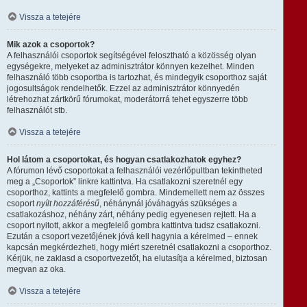
Vissza a tetejére
Mik azok a csoportok?
A felhasználói csoportok segítségével felosztható a közösség olyan
egységekre, melyeket az adminisztrátor könnyen kezelhet. Minden
felhasználó több csoportba is tartozhat, és mindegyik csoporthoz saját
jogosultságok rendelhetők. Ezzel az adminisztrátor könnyedén
létrehozhat zártkörű fórumokat, moderátorrá tehet egyszerre több
felhasználót stb.
Vissza a tetejére
Hol látom a csoportokat, és hogyan csatlakozhatok egyhez?
A fórumon lévő csoportokat a felhasználói vezérlőpultban tekintheted
meg a „Csoportok” linkre kattintva. Ha csatlakozni szeretnél egy
csoporthoz, kattints a megfelelő gombra. Mindemellett nem az összes
csoport
nyílt hozzáférésű
, néhánynál jóváhagyás szükséges a
csatlakozáshoz, néhány zárt, néhány pedig egyenesen rejtett. Ha a
csoport nyitott, akkor a megfelelő gombra kattintva tudsz csatlakozni.
Ezután a csoport vezetőjének jóvá kell hagynia a kérelmed – ennek
kapcsán megkérdezheti, hogy miért szeretnél csatlakozni a csoporthoz.
Kérjük, ne zaklasd a csoportvezetőt, ha elutasítja a kérelmed, biztosan
megvan az oka.
Vissza a tetejére