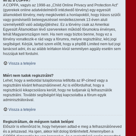
Mi az a COPPA?
A COPPA, vagyis az 1998-as „Child Online Privacy and Protection Act”
(gyerekek online adatvédelméről intézkedő törvény) egy egyesült
államokbeli törvény, mely megköveteli a honlapoktól, hogy írásos szülői
vagy gondviselői beleegyezéssel rendelkezzenek 13 éven aluli
személyektől való adatgyűjtéshez. Ez a törvény csak az Amerikai
Egyesült Államokban lévő szervereken működő fórumokra érvényes,
tehát Magyarországon nem. Ha nem vagy biztos benne, hogy ez a
törvény vonatkozik-e rád vagy a fórumra, melyre regisztrálsz, kérj jogi
segítséget. Kérjük, tartsd szem előtt, hogy a phpBB Limited nem tud jogi
tanácsot adni, és az alább leírtakon kívül semmilyen aggály esetén sem
hozzájuk kell fordulni.
Vissza a tetejére
Miért nem tudok regisztrálni?
Lehet, hogy a weboldal tulajdonosa letiltotta az IP-címed vagy a
regisztrálni kívánt felhasználónevet. Az is előfordulhat, hogy a
regisztráció kikapcsolásra került, hogy ne tudjanak új felhasználók
regisztrálni. További segítségért lépj kapcsolatba a fórum egyik
adminisztrátorával.
Vissza a tetejére
Regisztráltam, de mégsem tudok belépni
Először is ellenőrizd le, hogy helyesen adtad-e meg a felhasználóneved
és a jelszavad. Ha igen, akkor két dolog történhetett. Amennyiben a