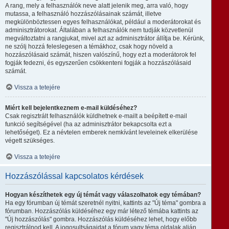
A rang, mely a felhasználók neve alatt jelenik meg, arra való, hogy
mutassa, a felhasználó hozzászólásainak számát, illetve
megkülönböztessen egyes felhasználókat, például a moderátorokat és
adminisztrátorokat. Általában a felhasználók nem tudják közvetlenül
megváltoztatni a rangjukat, mivel azt az adminisztrátor állítja be. Kérünk,
ne szólj hozzá feleslegesen a témákhoz, csak hogy növeld a
hozzászólásaid számát, hiszen valószínű, hogy ezt a moderátorok fel
fogják fedezni, és egyszerűen csökkenteni fogják a hozzászólásaid
számát.
Vissza a tetejére
Miért kell bejelentkeznem e-mail küldéséhez?
Csak regisztrált felhasználók küldhetnek e-mailt a beépített e-mail
funkció segítségével (ha az adminisztrátor bekapcsolta ezt a
lehetőséget). Ez a névtelen emberek nemkívánt leveleinek elkerülése
végett szükséges.
Vissza a tetejére
Hozzászólással kapcsolatos kérdések
Hogyan készíthetek egy új témát vagy válaszolhatok egy témában?
Ha egy fórumban új témát szeretnél nyitni, kattints az "Új téma" gombra a
fórumban. Hozzászólás küldéséhez egy már létező témába kattints az
"Új hozzászólás" gombra. Hozzászólás küldéséhez lehet, hogy előbb
regisztrálnod kell. A jogosultságaidat a fórum vagy téma oldalak alján