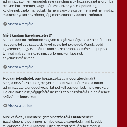
adminisztrátor nem engedélyezte csatolmányok hozzáadását a fórumba,
melybe írni szeretnél, vagy talán csak bizonyos csoportok tagjai
küldhetnek csatolmányokat. Ha nem vagy biztos benne, miért nem tudsz
csatolmányokat hozzáadni, lépj kapcsolatba az adminisztrátorral.
Vissza a tetejére
Miért kaptam figyelmeztetést?
Minden adminisztrátornak megvan a saját szabályzata az oldalára. Ha
megsértettél egy szabályt, figyelmeztethetnek téged. Kérjük, vedd
figyelembe, hogy ez a fórum adminisztrátorának döntése – a phpBB
Limited-nak semmi köze nincs a fórumokon kiosztott
figyelmeztetésekhez.
Vissza a tetejére
Hogyan jelenthetek egy hozzászólást a moderátoroknak?
Menj a hozzászóláshoz, melyet jelenteni szeretnél, és ha a fórum
adminisztrátora engedélyezte, látnod kell egy gombot, mely erre való.
Ha erre kattintasz, végigkísérésre kerülsz a hozzászólás jelentéséhez
szükséges lépéseken.
Vissza a tetejére
Mire való az „Elmentés” gomb hozzászólás küldésénél?
Ezzel elmentheted a még nem befejezett üzeneted, majd később
folytathatod, és elküldheted. Egy piszkozat betöltéséhez menj a