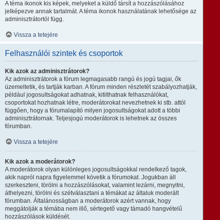
A téma ikonok kis képek, melyeket a küldő társít a hozzászólásához
jelképezve annak tartalmát. A téma ikonok használatának lehetősége az
adminisztrátortól függ.
Vissza a tetejére
Felhasználói szintek és csoportok
Kik azok az adminisztrátorok?
Az adminisztrátorok a fórum legmagasabb rangú és jogú tagjai, ők
üzemeltetik, és tartják karban. A fórum minden részletét szabályozhatják,
például jogosultságokat adhatnak, kitilthatnak felhasználókat,
csoportokat hozhatnak létre, moderátorokat nevezhetnek ki stb. attól
függően, hogy a fórumalapító milyen jogosultságokat adott a többi
adminisztrátornak. Teljesjogú moderátorok is lehetnek az összes
fórumban.
Vissza a tetejére
Kik azok a moderátorok?
A moderátorok olyan különleges jogosultságokkal rendelkező tagok,
akik napról napra figyelemmel követik a fórumokat. Jogukban áll
szerkeszteni, törölni a hozzászólásokat, valamint lezárni, megnyitni,
áthelyezni, törölni és szétválasztani a témákat az általuk moderált
fórumban. Általánosságban a moderátorok azért vannak, hogy
meggátolják a témába nem illő, sértegető vagy támadó hangvételű
hozzászólások küldését.