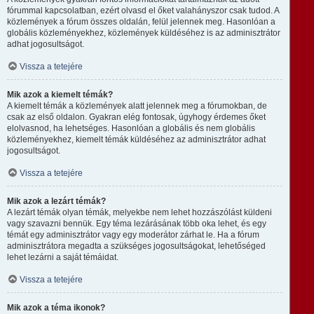
fórummal kapcsolatban, ezért olvasd el őket valahányszor csak tudod. A
közlemények a fórum összes oldalán, felül jelennek meg. Hasonlóan a
globális közleményekhez, közlemények küldéséhez is az adminisztrátor
adhat jogosultságot.
Vissza a tetejére
Mik azok a kiemelt témák?
A kiemelt témák a közlemények alatt jelennek meg a fórumokban, de
csak az első oldalon. Gyakran elég fontosak, úgyhogy érdemes őket
elolvasnod, ha lehetséges. Hasonlóan a globális és nem globális
közleményekhez, kiemelt témák küldéséhez az adminisztrátor adhat
jogosultságot.
Vissza a tetejére
Mik azok a lezárt témák?
A lezárt témák olyan témák, melyekbe nem lehet hozzászólást küldeni
vagy szavazni bennük. Egy téma lezárásának több oka lehet, és egy
témát egy adminisztrátor vagy egy moderátor zárhat le. Ha a fórum
adminisztrátora megadta a szükséges jogosultságokat, lehetőséged
lehet lezárni a saját témáidat.
Vissza a tetejére
Mik azok a téma ikonok?