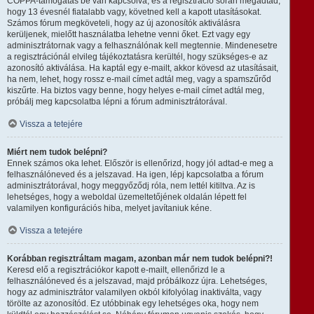
COPPA-támogatás be van kapcsolva, és a regisztráció során megadtad,
hogy 13 évesnél fiatalabb vagy, követned kell a kapott utasításokat.
Számos fórum megköveteli, hogy az új azonosítók aktiválásra
kerüljenek, mielőtt használatba lehetne venni őket. Ezt vagy egy
adminisztrátornak vagy a felhasználónak kell megtennie. Mindenesetre
a regisztrációnál elvileg tájékoztatásra kerültél, hogy szükséges-e az
azonosító aktiválása. Ha kaptál egy e-mailt, akkor kövesd az utasításait,
ha nem, lehet, hogy rossz e-mail címet adtál meg, vagy a spamszűrőd
kiszűrte. Ha biztos vagy benne, hogy helyes e-mail címet adtál meg,
próbálj meg kapcsolatba lépni a fórum adminisztrátorával.
Vissza a tetejére
Miért nem tudok belépni?
Ennek számos oka lehet. Először is ellenőrizd, hogy jól adtad-e meg a
felhasználóneved és a jelszavad. Ha igen, lépj kapcsolatba a fórum
adminisztrátorával, hogy meggyőződj róla, nem lettél kitiltva. Az is
lehetséges, hogy a weboldal üzemeltetőjének oldalán lépett fel
valamilyen konfigurációs hiba, melyet javítaniuk kéne.
Vissza a tetejére
Korábban regisztráltam magam, azonban már nem tudok belépni?!
Keresd elő a regisztrációkor kapott e-mailt, ellenőrizd le a
felhasználóneved és a jelszavad, majd próbálkozz újra. Lehetséges,
hogy az adminisztrátor valamilyen okból kifolyólag inaktiválta, vagy
törölte az azonosítód. Ez utóbbinak egy lehetséges oka, hogy nem