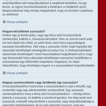
vezérlőpultban kell megváltoztatnod a megfelelő beállítást. Ha így
teszel, az egyes hozzászólásoknál a küldéskor a megfelelő opció
kikapcsolásával még mindig megadhatod, hogy ne kerüljön csatolásra
az aláírásod.
Vissza a tetejére
Hogyan készíthetek szavazást?
Amikor egy új témát nyitsz, vagy egy téma első hozzászólását
szerkeszted, kattints a „Szavazás készítése” fülre az üzenet mező alatt.
Ha nem látod ezt a fület, az azért lehet, mert nincs jogosultságod
szavazás készítéséhez. Add meg a szavazás címét, majd legalább két
választási lehetőséget mindegyiket új sorba írva. A „Felhasználónként
válaszható lehetőségek” mező használatával megadhatod azt is, hogy
egy felhasználó hány választási lehetőségre szavazhat; beállíthatsz a
szavazásnak egy időkorlátot (napokban megadva); és végül
választhatsz, hogy lehetséges legyen-e a szavazatokat megváltoztatatni.
Vissza a tetejére
Hogyan szerkeszthetek vagy törölhetek egy szavazást?
A hozzászólásokhoz hasonlóan a szavazásokat is csak a készítő, egy
moderátor vagy egy adminisztrátor szerkesztheti. Egy szavazás
szerkesztéséhez menj a téma első hozzászólásához – mindig ehhez
tartozik a szavazás, és kattints a
szerkeszt
gombra. Ha még senki sem
szavazott, a készítő még törölheti a szavazást, vagy megváltoztathatja a
választási lehetőségeket, de ha már érkezett szavazat, csak egy