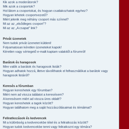
Kik azok a moderátorok?
Mik azok a csoportok?
Hol látom a csoportokat, és hogyan csatlakozhatok egyhez?
Hogyan lehetek csoportvezető?
Miért jelenik meg néhány csoport más színnel?
Mi az az „elsődleges csoport”?
Mi az az „A csapat” link?
Privát üzenetek
Nem tudok privát üzenetet küldeni!
Folyamatosan kéretlen üzeneteket kapok!
Kéretlen vagy sértegető e-mailt kaptam valakitől a fórumról!
Barátok és haragosok
Mire valók a barátok és haragosok listák?
Hogyan adhatok hozzá, illetve távolíthatok el felhasználókat a barátok vagy
haragosok listáról?
Keresés a fórumban
Hogyan kereshetek egy fórumban?
Miért nem ad vissza találatot a keresésem?
A keresésem miért ad vissza üres oldalt!?
Hogyan kereshetek a tagok között?
Hogyan találhatom meg a saját hozzászólásaimat és témáimat?
Feliratkozások és kedvencek
Mi a különbség a kedvencekbe tétel és a feliratkozás között?
Hogyan tudok kedvencekbe tenni vagy feliratkozni egy témára?