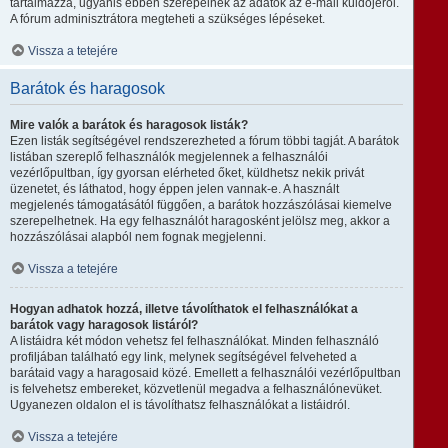
tartalmazza, ugyanis ebben szerepelnek az adatok az e-mail küldőjéről.
A fórum adminisztrátora megteheti a szükséges lépéseket.
Vissza a tetejére
Barátok és haragosok
Mire valók a barátok és haragosok listák?
Ezen listák segítségével rendszerezheted a fórum többi tagját. A barátok
listában szereplő felhasználók megjelennek a felhasználói
vezérlőpultban, így gyorsan elérheted őket, küldhetsz nekik privát
üzenetet, és láthatod, hogy éppen jelen vannak-e. A használt
megjelenés támogatásától függően, a barátok hozzászólásai kiemelve
szerepelhetnek. Ha egy felhasználót haragosként jelölsz meg, akkor a
hozzászólásai alapból nem fognak megjelenni.
Vissza a tetejére
Hogyan adhatok hozzá, illetve távolíthatok el felhasználókat a
barátok vagy haragosok listáról?
A listáidra két módon vehetsz fel felhasználókat. Minden felhasználó
profiljában található egy link, melynek segítségével felveheted a
barátaid vagy a haragosaid közé. Emellett a felhasználói vezérlőpultban
is felvehetsz embereket, közvetlenül megadva a felhasználónevüket.
Ugyanezen oldalon el is távolíthatsz felhasználókat a listáidról.
Vissza a tetejére