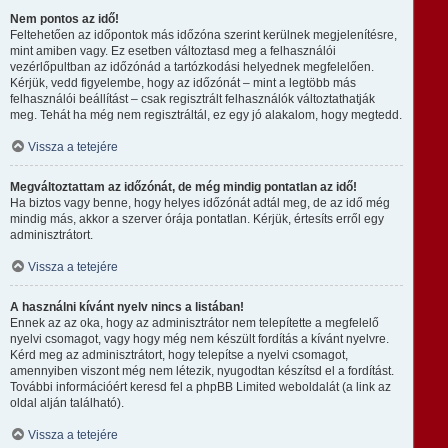
Nem pontos az idő!
Feltehetően az időpontok más időzóna szerint kerülnek megjelenítésre,
mint amiben vagy. Ez esetben változtasd meg a felhasználói
vezérlőpultban az időzónád a tartózkodási helyednek megfelelően.
Kérjük, vedd figyelembe, hogy az időzónát – mint a legtöbb más
felhasználói beállítást – csak regisztrált felhasználók változtathatják
meg. Tehát ha még nem regisztráltál, ez egy jó alakalom, hogy megtedd.
Vissza a tetejére
Megváltoztattam az időzónát, de még mindig pontatlan az idő!
Ha biztos vagy benne, hogy helyes időzónát adtál meg, de az idő még
mindig más, akkor a szerver órája pontatlan. Kérjük, értesíts erről egy
adminisztrátort.
Vissza a tetejére
A használni kívánt nyelv nincs a listában!
Ennek az az oka, hogy az adminisztrátor nem telepítette a megfelelő
nyelvi csomagot, vagy hogy még nem készült fordítás a kívánt nyelvre.
Kérd meg az adminisztrátort, hogy telepítse a nyelvi csomagot,
amennyiben viszont még nem létezik, nyugodtan készítsd el a fordítást.
További információért keresd fel a phpBB Limited weboldalát (a link az
oldal alján található).
Vissza a tetejére