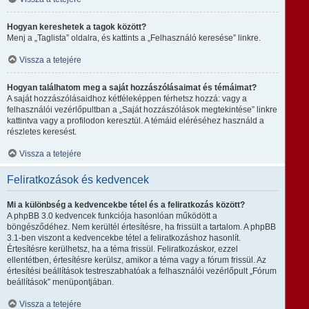
Hogyan kereshetek a tagok között?
Menj a „Taglista” oldalra, és kattints a „Felhasználó keresése” linkre.
Vissza a tetejére
Hogyan találhatom meg a saját hozzászólásaimat és témáimat?
A saját hozzászólásaidhoz kétféleképpen férhetsz hozzá: vagy a
felhasználói vezérlőpultban a „Saját hozzászólások megtekintése” linkre
kattintva vagy a profilodon keresztül. A témáid eléréséhez használd a
részletes keresést.
Vissza a tetejére
Feliratkozások és kedvencek
Mi a különbség a kedvencekbe tétel és a feliratkozás között?
A phpBB 3.0 kedvencek funkciója hasonlóan működött a
böngésződéhez. Nem kerültél értesítésre, ha frissült a tartalom. A phpBB
3.1-ben viszont a kedvencekbe tétel a feliratkozáshoz hasonlít.
Értesítésre kerülhetsz, ha a téma frissül. Feliratkozáskor, ezzel
ellentétben, értesítésre kerülsz, amikor a téma vagy a fórum frissül. Az
értesítési beállítások testreszabhatóak a felhasználói vezérlőpult „Fórum
beállítások” menüpontjában.
Vissza a tetejére