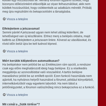
küldtél egy hozzászólást se. Néhány fórumon ugyanis szokás, hogy
bizonyos időközönként eltávolítják az olyan felhasználókat, akik nem
küldtek hozzászólást, hogy csökkentsék az adatbázis méretét. Próbálj
meg újra regisztrálni és bekapcsolódni a társalgásba.
Vissza a tetejére
Elfelejtettem a jelszavamat!
Semmi pánik! A jelszavad ugyan nem lehet utólag kideríteni, de
lehetőséged van új készítésére. Ehhez menj a belépés oldalra, majd
kattints az
Elfelejtettem a jelszavam
linkre. Kövesd az utasításokat, és
rövid időn belül újra be kell tudnod lépned.
Vissza a tetejére
Miért kerülök kiléptetésre automatikusan?
Ha belépéskor nem jelölöd be az
Emlékezzen rám
opciót, a rendszer
csak egy előre meghatározott ideig hagy belépve. Ez a viselkedés
meggátolja az azonosítóddal való visszaélést. A tartós belépve
maradáshoz jelöld be az említett opciót. Ezen funkció használata nem
ajánlott, ha nyilvános helyről használod a fórumot, például könyvtárból,
internetkávézóból vagy egyetemi laborból. Ha nem látod a
jelölőnégyzetet, a fórumon valószínűleg nincs bekapcsolva ez a funkció.
Vissza a tetejére
Mit csinál a „Sütik törlése”?