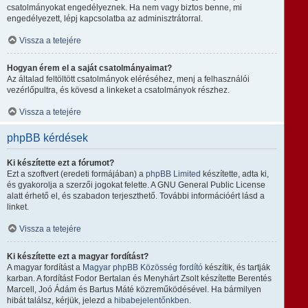
csatolmányokat engedélyeznek. Ha nem vagy biztos benne, mi
engedélyezett, lépj kapcsolatba az adminisztrátorral.
Vissza a tetejére
Hogyan érem el a saját csatolmányaimat?
Az általad feltöltött csatolmányok eléréséhez, menj a felhasználói
vezérlőpultra, és kövesd a linkeket a csatolmányok részhez.
Vissza a tetejére
phpBB kérdések
Ki készítette ezt a fórumot?
Ezt a szoftvert (eredeti formájában) a
phpBB Limited
készítette, adta ki,
és gyakorolja a szerzői jogokat felette. A GNU General Public License
alatt érhető el, és szabadon terjeszthető. További információért lásd a
linket.
Vissza a tetejére
Ki készítette ezt a magyar fordítást?
A magyar fordítást a
Magyar phpBB Közösség
fordító
készítik, és tartják
karban. A fordítást Fodor Bertalan és Menyhárt Zsolt készítette Berentés
Marcell, Joó Ádám és Bartus Máté közreműködésével. Ha bármilyen
hibát találsz, kérjük, jelezd a
hibabejelentőnkben
.