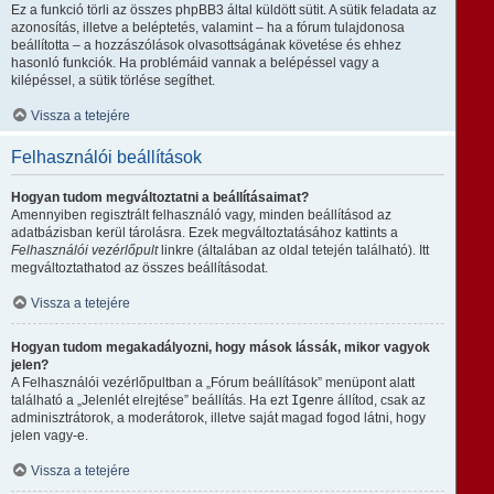
Ez a funkció törli az összes phpBB3 által küldött sütit. A sütik feladata az
azonosítás, illetve a beléptetés, valamint – ha a fórum tulajdonosa
beállította – a hozzászólások olvasottságának követése és ehhez
hasonló funkciók. Ha problémáid vannak a belépéssel vagy a
kilépéssel, a sütik törlése segíthet.
Vissza a tetejére
Felhasználói beállítások
Hogyan tudom megváltoztatni a beállításaimat?
Amennyiben regisztrált felhasználó vagy, minden beállításod az
adatbázisban kerül tárolásra. Ezek megváltoztatásához kattints a
Felhasználói vezérlőpult
linkre (általában az oldal tetején található). Itt
megváltoztathatod az összes beállításodat.
Vissza a tetejére
Hogyan tudom megakadályozni, hogy mások lássák, mikor vagyok
jelen?
A Felhasználói vezérlőpultban a „Fórum beállítások” menüpont alatt
található a „Jelenlét elrejtése” beállítás. Ha ezt
Igen
re állítod, csak az
adminisztrátorok, a moderátorok, illetve saját magad fogod látni, hogy
jelen vagy-e.
Vissza a tetejére