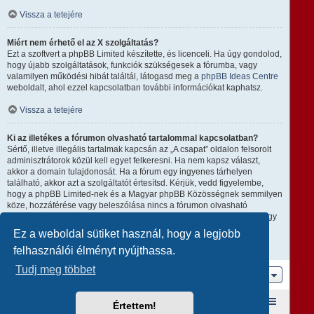
Vissza a tetejére
Miért nem érhető el az X szolgáltatás?
Ezt a szoftvert a phpBB Limited készítette, és licenceli. Ha úgy gondolod,
hogy újabb szolgáltatások, funkciók szükségesek a fórumba, vagy
valamilyen működési hibát találtál, látogasd meg a
phpBB Ideas Centre
weboldalt, ahol ezzel kapcsolatban további információkat kaphatsz.
Vissza a tetejére
Ki az illetékes a fórumon olvasható tartalommal kapcsolatban?
Sértő, illetve illegális tartalmak kapcsán az „A csapat” oldalon felsorolt
adminisztrátorok közül kell egyet felkeresni. Ha nem kapsz választ,
akkor a domain tulajdonosát. Ha a fórum egy ingyenes tárhelyen
található, akkor azt a szolgáltatót értesítsd. Kérjük, vedd figyelembe,
hogy a phpBB Limited-nek és a Magyar phpBB Közösségnek semmilyen
köze, hozzáférése vagy beleszólása nincs a fórumon olvasható
tartalomhoz, ezért nem tehető semmilyen módon felelőssé amiatt, hogy
ki mire használja ezt a fórumot.
Ez a weboldal sütiket használ, hogy a legjobb
felhasználói élményt nyújthassa.
Vissza a tetejére
Tudj meg többet
Ugrás
Fórum kezdőlap
A csapat
Taglista
Értettem!