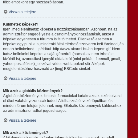
több emotikont egy hozzászólásban.
Vissza a tetejére
Küldhetek képeket?
Igen, megjeleníthetsz képeket a hozzászólásaidban. Azonban, ha az
adminisztrátor engedélyezte a csatolmányok hozzáadását, akkor a
képeket egyenesen a fórumra is feltöltheted. Ellenkező esetben a
képeket egy publikus, mindenki által elérhető szerveren kell tárolnod, és
onnan belinkelned – például: http://www.akarmi.hu/en-kepem.gif. Nem
tudsz belinkelni képeket a saját gépedről (hacsak az nem érhető el
kívülről is), azonosítást igénylő oldalakról (mint például freemail, gmail,
yahoo postafiókok), jelszóval védett weblapokról stb. A képek
megjelenítéséhez használd az [img] BBCode címkét.
Vissza a tetejére
Mik azok a globális közlemények?
A globális közlemények fontos információkat tartalmaznak, ezért olvasd
el őket valahányszor csak tudod. A felhasználói vezérlőpultban és
minden fórum tetején jelennek meg. Globális közlemények küldéséhez
az adminisztrátor adhat jogosultságot.
Vissza a tetejére
Mik azok a közlemények?
A közlemények gyakran fontos információkat tartalmaznak az adott