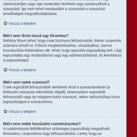
adminisztrátor vagy egy moderátor törölheti vagy szerkesztheti a
szavazást. Így nem lehet manipulálni a szavazást a szavazási
lehetőségek megváltoztatásával.
Vissza a tetejére
Miért nem férek hozzá egy fórumhoz?
Néhány fórum lehet, hogy csak bizonyos felhasználók, illetve csoportok
számára érhető el. A fórum megtekintéséhez, olvasásához, benne
hozzászólás küldéséhez stb. lehet, hogy speciális jogosultság kell. Lépj
kapcsolatba egy moderátorral vagy egy adminisztrátorral, és kérelmezd
a jogosultságot.
Vissza a tetejére
Miért nem tudok szavazni?
Csak regisztrált felhasználók vehetnek részt a szavazásokban (a
többszöri szavazás elkerülése végett). Amennyiben regisztrált
felhasználó vagy de mégsem tudsz szavazni, akkor valószínűleg nincs
jogosultságod a szavazáshoz.
Vissza a tetejére
Miért nem tudok hozzáadni csatolmányokat?
A csatolmányok feltöltéséhez szükséges jogosultság megadható
fórumokra, csoportokra vagy felhasználókra. Lehet, hogy az