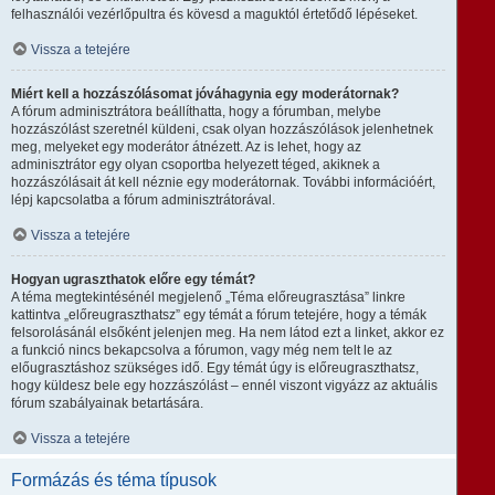
felhasználói vezérlőpultra és kövesd a maguktól értetődő lépéseket.
Vissza a tetejére
Miért kell a hozzászólásomat jóváhagynia egy moderátornak?
A fórum adminisztrátora beállíthatta, hogy a fórumban, melybe
hozzászólást szeretnél küldeni, csak olyan hozzászólások jelenhetnek
meg, melyeket egy moderátor átnézett. Az is lehet, hogy az
adminisztrátor egy olyan csoportba helyezett téged, akiknek a
hozzászólásait át kell néznie egy moderátornak. További információért,
lépj kapcsolatba a fórum adminisztrátorával.
Vissza a tetejére
Hogyan ugraszthatok előre egy témát?
A téma megtekintésénél megjelenő „Téma előreugrasztása” linkre
kattintva „előreugraszthatsz” egy témát a fórum tetejére, hogy a témák
felsorolásánál elsőként jelenjen meg. Ha nem látod ezt a linket, akkor ez
a funkció nincs bekapcsolva a fórumon, vagy még nem telt le az
előugrasztáshoz szükséges idő. Egy témát úgy is előreugraszthatsz,
hogy küldesz bele egy hozzászólást – ennél viszont vigyázz az aktuális
fórum szabályainak betartására.
Vissza a tetejére
Formázás és téma típusok