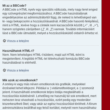
Mi az a BBCode?
A BBCode a HTML nyelv egy speciális változata, mely nagy teret enged
egy szövegrészlet megformázásához. A BBCode használatának
engedélyezése az adminisztrátortól függ, de neked is lehetőséged van
ki- vagy bekapcsolni a hozzászólásaidnál. A BBCode hasonló felépítésű,
mint a HTML, kivéve hogy a címkék nem kacsacsőrök között („<” , ill. „>”),
hanem szögletes zárójelben („[”, ill. „]”) vannak. További információért
lásd a BBCode útmutatót, melyet a hozzászólásküldő oldalról érhetsz el.
Vissza a tetejére
Használhatok HTML-t?
Nem. Nem lehetséges HTML-t küldeni, majd azt HTML-ként is
megjeleníteni. A legtöbb HTML-lel létrehozható formázás BBCode
használatával is elérhető.
Vissza a tetejére
Mik azok az emotikonok?
A smiley-k vagy más néven emotikonok kis grafikák, melyekkel
érzéseket lehet kifejezni. Például a :) vidámot/boldogot, a :( szomorút
jelent. A használható emotikonok teljes listája megtalálható a
hozzászólás küldésénél. Lehetőleg ne használj túl sok emotikont, mert
nehezen lesz olvasható a hozzászólás, ezért pedig egy moderátor
kiszerkesztheti őket, vagy akár az egész hozzászólást törölheti. A fórum
adminisztrátora beállíthat egy felső korlátot, melynél nem használhatsz