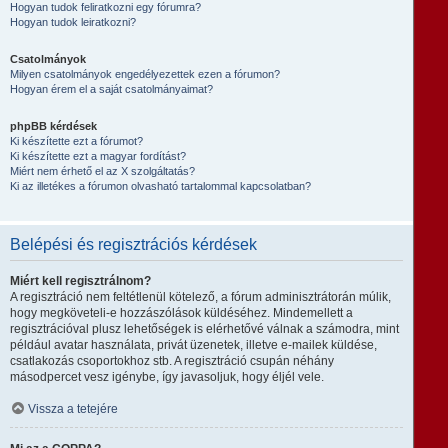
Hogyan tudok feliratkozni egy fórumra?
Hogyan tudok leiratkozni?
Csatolmányok
Milyen csatolmányok engedélyezettek ezen a fórumon?
Hogyan érem el a saját csatolmányaimat?
phpBB kérdések
Ki készítette ezt a fórumot?
Ki készítette ezt a magyar fordítást?
Miért nem érhető el az X szolgáltatás?
Ki az illetékes a fórumon olvasható tartalommal kapcsolatban?
Belépési és regisztrációs kérdések
Miért kell regisztrálnom?
A regisztráció nem feltétlenül kötelező, a fórum adminisztrátorán múlik,
hogy megköveteli-e hozzászólások küldéséhez. Mindemellett a
regisztrációval plusz lehetőségek is elérhetővé válnak a számodra, mint
például avatar használata, privát üzenetek, illetve e-mailek küldése,
csatlakozás csoportokhoz stb. A regisztráció csupán néhány
másodpercet vesz igénybe, így javasoljuk, hogy éljél vele.
Vissza a tetejére