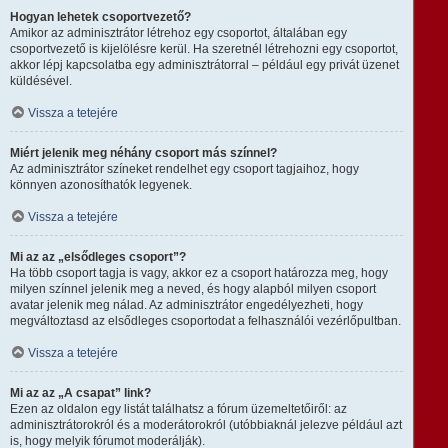
Hogyan lehetek csoportvezető?
Amikor az adminisztrátor létrehoz egy csoportot, általában egy
csoportvezető is kijelölésre kerül. Ha szeretnél létrehozni egy csoportot,
akkor lépj kapcsolatba egy adminisztrátorral – például egy privát üzenet
küldésével.
Vissza a tetejére
Miért jelenik meg néhány csoport más színnel?
Az adminisztrátor színeket rendelhet egy csoport tagjaihoz, hogy
könnyen azonosíthatók legyenek.
Vissza a tetejére
Mi az az „elsődleges csoport”?
Ha több csoport tagja is vagy, akkor ez a csoport határozza meg, hogy
milyen színnel jelenik meg a neved, és hogy alapból milyen csoport
avatar jelenik meg nálad. Az adminisztrátor engedélyezheti, hogy
megváltoztasd az elsődleges csoportodat a felhasználói vezérlőpultban.
Vissza a tetejére
Mi az az „A csapat” link?
Ezen az oldalon egy listát találhatsz a fórum üzemeltetőiről: az
adminisztrátorokról és a moderátorokról (utóbbiaknál jelezve például azt
is, hogy melyik fórumot moderálják).