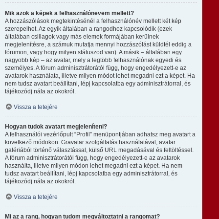
Mik azok a képek a felhasználónevem mellett?
A hozzászólások megtekintésénél a felhasználónév mellett két kép
szerepelhet. Az egyik általában a rangodhoz kapcsolódik (ezek
általában csillagok vagy más elemek formájában kerülnek
megjelenítésre, a számuk mutatja mennyi hozzászólást küldtél eddig a
fórumon, vagy hogy milyen státuszod van). A másik – általában egy
nagyobb kép – az avatar, mely a legtöbb felhasználónak egyedi és
személyes. A fórum adminisztrátorától függ, hogy engedélyezett-e az
avatarok használata, illetve milyen módot lehet megadni ezt a képet. Ha
nem tudsz avatart beállítani, lépj kapcsolatba egy adminisztrátorral, és
tájékozódj nála az okokról.
Vissza a tetejére
Hogyan tudok avatart megjeleníteni?
A felhasználói vezérlőpult “Profil” menüpontjában adhatsz meg avatart a
következő módokon: Gravatar szolgáltatás használatával, avatar
galériából történő választással, külső URL megadásával és feltöltéssel.
A fórum adminisztrátorától függ, hogy engedélyezett-e az avatarok
használta, illetve milyen módon lehet megadni ezt a képet. Ha nem
tudsz avatart beállítani, lépj kapcsolatba egy adminisztrátorral, és
tájékozódj nála az okokról.
Vissza a tetejére
Mi az a rang, hogyan tudom megváltoztatni a rangomat?