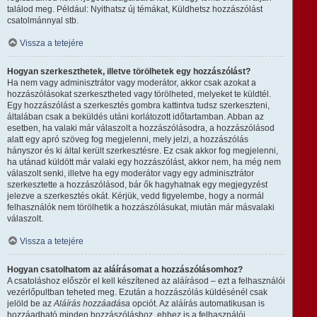
találod meg. Például: Nyithatsz új témákat, Küldhetsz hozzászólást
csatolmánnyal stb.
Vissza a tetejére
Hogyan szerkeszthetek, illetve törölhetek egy hozzászólást?
Ha nem vagy adminisztrátor vagy moderátor, akkor csak azokat a
hozzászólásokat szerkesztheted vagy törölheted, melyeket te küldtél.
Egy hozzászólást a szerkesztés gombra kattintva tudsz szerkeszteni,
általában csak a beküldés utáni korlátozott időtartamban. Abban az
esetben, ha valaki már válaszolt a hozzászólásodra, a hozzászólásod
alatt egy apró szöveg fog megjelenni, mely jelzi, a hozzászólás
hányszor és ki által került szerkesztésre. Ez csak akkor fog megjelenni,
ha utánad küldött már valaki egy hozzászólást, akkor nem, ha még nem
válaszolt senki, illetve ha egy moderátor vagy egy adminisztrátor
szerkesztette a hozzászólásod, bár ők hagyhatnak egy megjegyzést
jelezve a szerkesztés okát. Kérjük, vedd figyelembe, hogy a normál
felhasználók nem törölhetik a hozzászólásukat, miután már másvalaki
válaszolt.
Vissza a tetejére
Hogyan csatolhatom az aláírásomat a hozzászólásomhoz?
A csatoláshoz először el kell készítened az aláírásod – ezt a felhasználói
vezérlőpultban teheted meg. Ezután a hozzászólás küldésénél csak
jelöld be az
Aláírás hozzáadása
opciót. Az aláírás automatikusan is
hozzáadható minden hozzászóláshoz, ehhez is a felhasználói