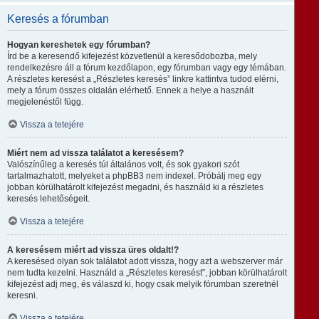
Keresés a fórumban
Hogyan kereshetek egy fórumban?
Írd be a keresendő kifejezést közvetlenül a keresődobozba, mely
rendelkezésre áll a fórum kezdőlapon, egy fórumban vagy egy témában.
A részletes keresést a „Részletes keresés” linkre kattintva tudod elérni,
mely a fórum összes oldalán elérhető. Ennek a helye a használt
megjelenéstől függ.
Vissza a tetejére
Miért nem ad vissza találatot a keresésem?
Valószínűleg a keresés túl általános volt, és sok gyakori szót
tartalmazhatott, melyeket a phpBB3 nem indexel. Próbálj meg egy
jobban körülhatárolt kifejezést megadni, és használd ki a részletes
keresés lehetőségeit.
Vissza a tetejére
A keresésem miért ad vissza üres oldalt!?
A keresésed olyan sok találatot adott vissza, hogy azt a webszerver már
nem tudta kezelni. Használd a „Részletes keresést”, jobban körülhatárolt
kifejezést adj meg, és válaszd ki, hogy csak melyik fórumban szeretnél
keresni.
Vissza a tetejére