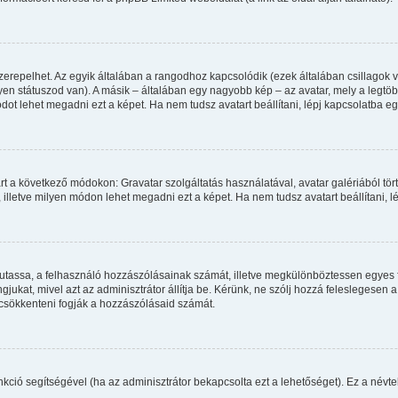
zerepelhet. Az egyik általában a rangodhoz kapcsolódik (ezek általában csillago
en státuszod van). A másik – általában egy nagyobb kép – az avatar, mely a legtö
ot lehet megadni ezt a képet. Ha nem tudsz avatart beállítani, lépj kapcsolatba egy
rt a következő módokon: Gravatar szolgáltatás használatával, avatar galériából tör
illetve milyen módon lehet megadni ezt a képet. Ha nem tudsz avatart beállítani, lé
 mutassa, a felhasználó hozzászólásainak számát, illetve megkülönböztessen egyes 
gjukat, mivel azt az adminisztrátor állítja be. Kérünk, ne szólj hozzá feleslegese
 csökkenteni fogják a hozzászólásaid számát.
funkció segítségével (ha az adminisztrátor bekapcsolta ezt a lehetőséget). Ez a né