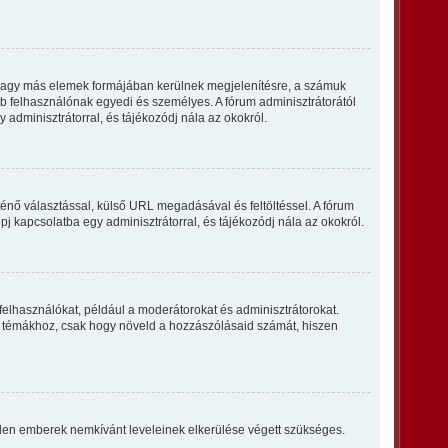
k vagy más elemek formájában kerülnek megjelenítésre, a számuk
bb felhasználónak egyedi és személyes. A fórum adminisztrátorától
 adminisztrátorral, és tájékozódj nála az okokról.
ténő választással, külső URL megadásával és feltöltéssel. A fórum
pj kapcsolatba egy adminisztrátorral, és tájékozódj nála az okokról.
felhasználókat, például a moderátorokat és adminisztrátorokat.
n a témákhoz, csak hogy növeld a hozzászólásaid számát, hiszen
vtelen emberek nemkívánt leveleinek elkerülése végett szükséges.