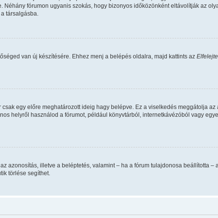
. Néhány fórumon ugyanis szokás, hogy bizonyos időközönként eltávolítják az oly
 a társalgásba.
tőséged van új készítésére. Ehhez menj a belépés oldalra, majd kattints az
Elfelejt
r csak egy előre meghatározott ideig hagy belépve. Ez a viselkedés meggátolja az 
vános helyről használod a fórumot, például könyvtárból, internetkávézóból vagy egy
data az azonosítás, illetve a beléptetés, valamint – ha a fórum tulajdonosa beállíto
ik törlése segíthet.