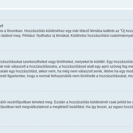
n?
ombra a fórumban. Hozzászólás küldéséhez egy már létező témába kattints az "Új h
án találod meg. Például: Nyithatsz új témákat, Küldhetsz hozzászólást csatolmánnyal
ászólásokat szerkesztheted vagy törölheted, melyeket te küldtél. Egy hozzászólást
ki már válaszolt a hozzászólásodra, a hozzászólásod alatt egy apró szöveg fog megj
valaki egy hozzászólást, akkor nem, ha még nem válaszolt senki, illetve ha egy mo
vedd figyelembe, hogy a normál felhasználók nem törölhetik a hozzászólásukat, mi
sználói vezérlőpultban teheted meg. Ezután a hozzászólás küldésénél csak jelöld be
pultban kell megváltoztatnod a megfelelő beállítást. Ha így teszel, az egyes hoz