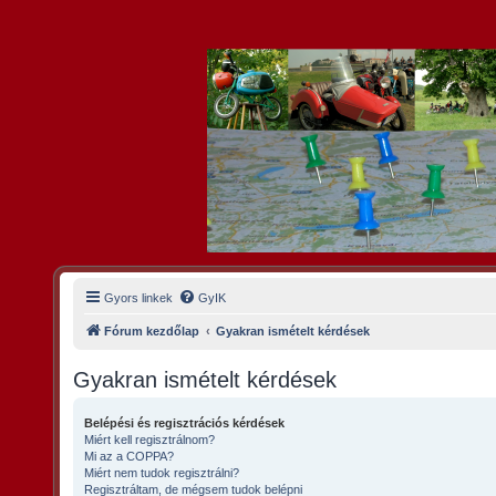
Gyors linkek
GyIK
Fórum kezdőlap
Gyakran ismételt kérdések
Gyakran ismételt kérdések
Belépési és regisztrációs kérdések
Miért kell regisztrálnom?
Mi az a COPPA?
Miért nem tudok regisztrálni?
Regisztráltam, de mégsem tudok belépni