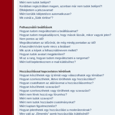
Miért nem tudok belépni?
Korábban regisztráltam magam, azonban már nem tudok belépni?!
Elfelejtettem a jelszavamat!
Miért kerülök kiléptetésre automatikusan?
Mit csinál a „Sütik törlése”?
Felhasználói beállítások
Hogyan tudom megváltoztatni a beállításaimat?
Hogyan tudom megakadályozni, hogy mások lássák, mikor vagyok jelen?
Nem pontos az idő!
Megváltoztattam az időzónát, de még mindig pontatlan az idő!
A használni kívánt nyelv nincs a listában!
Mik azok a képek a felhasználónevem mellett?
Hogyan tudok avatart megjeleníteni?
Mi az a rang, hogyan tudom megváltoztatni a rangomat?
Miért kell bejelentkeznem e-mail küldéséhez?
Hozzászólással kapcsolatos kérdések
Hogyan készíthetek egy új témát vagy válaszolhatok egy témában?
Hogyan szerkeszthetek, illetve törölhetek egy hozzászólást?
Hogyan csatolhatom az aláírásomat a hozzászólásomhoz?
Hogyan készíthetek szavazást?
Hogyan szerkeszthetek vagy törölhetek egy szavazást?
Miért nem férek hozzá egy fórumhoz?
Miért nem tudok szavazni?
Miért nem tudok hozzáadni csatolmányokat?
Miért kaptam figyelmeztetést?
Hogyan jelenthetek egy hozzászólást a moderátoroknak?
Mire való az „Elmentés” gomb hozzászólás küldésénél?