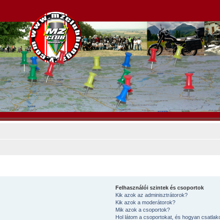
Felhasználói szintek és csoportok
Kik azok az adminisztrátorok?
Kik azok a moderátorok?
Mik azok a csoportok?
Hol látom a csoportokat, és hogyan csatla