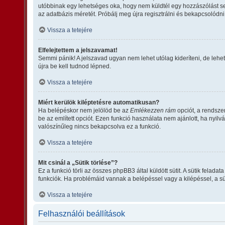
utóbbinak egy lehetséges oka, hogy nem küldtél egy hozzászólást se
az adatbázis méretét. Próbálj meg újra regisztrálni és bekapcsolódni
Vissza a tetejére
Elfelejtettem a jelszavamat!
Semmi pánik! A jelszavad ugyan nem lehet utólag kideríteni, de lehe
újra be kell tudnod lépned.
Vissza a tetejére
Miért kerülök kiléptetésre automatikusan?
Ha belépéskor nem jelölöd be az
Emlékezzen rám
opciót, a rendsze
be az említett opciót. Ezen funkció használata nem ajánlott, ha nyil
valószínűleg nincs bekapcsolva ez a funkció.
Vissza a tetejére
Mit csinál a „Sütik törlése”?
Ez a funkció törli az összes phpBB3 által küldött sütit. A sütik fela
funkciók. Ha problémáid vannak a belépéssel vagy a kilépéssel, a süt
Vissza a tetejére
Felhasználói beállítások