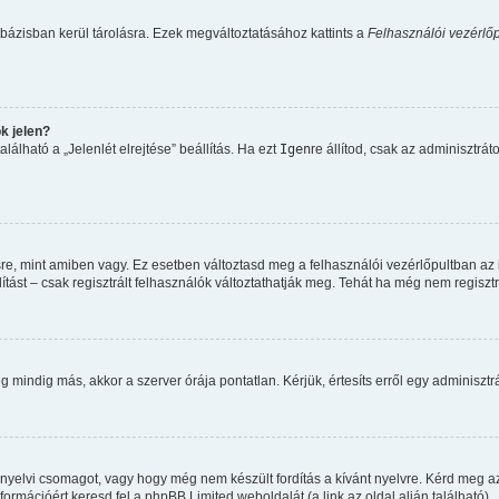
bázisban kerül tárolásra. Ezek megváltoztatásához kattints a
Felhasználói vezérlőp
k jelen?
lálható a „Jelenlét elrejtése” beállítás. Ha ezt
Igen
re állítod, csak az adminisztrát
re, mint amiben vagy. Ez esetben változtasd meg a felhasználói vezérlőpultban az
ítást – csak regisztrált felhasználók változtathatják meg. Tehát ha még nem regiszt
mindig más, akkor a szerver órája pontatlan. Kérjük, értesíts erről egy adminisztrá
 nyelvi csomagot, vagy hogy még nem készült fordítás a kívánt nyelvre. Kérd meg a
formációért keresd fel a phpBB Limited weboldalát (a link az oldal alján található).