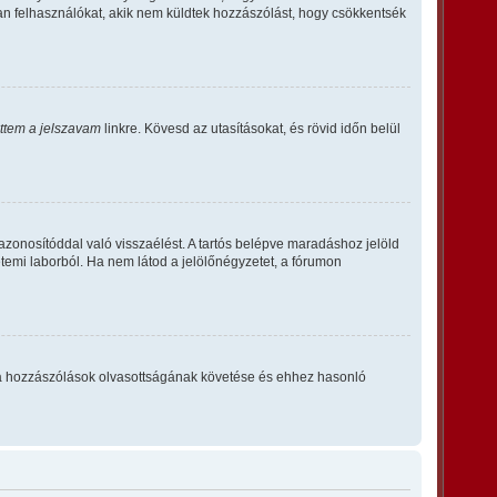
an felhasználókat, akik nem küldtek hozzászólást, hogy csökkentsék
ettem a jelszavam
linkre. Kövesd az utasításokat, és rövid időn belül
azonosítóddal való visszaélést. A tartós belépve maradáshoz jelöld
etemi laborból. Ha nem látod a jelölőnégyzetet, a fórumon
tta – a hozzászólások olvasottságának követése és ehhez hasonló