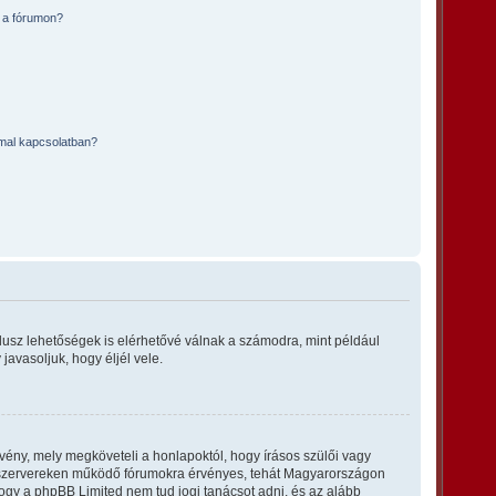
 a fórumon?
mmal kapcsolatban?
plusz lehetőségek is elérhetővé válnak a számodra, mint például
javasoljuk, hogy éljél vele.
vény, mely megköveteli a honlapoktól, hogy írásos szülői vagy
ő szervereken működő fórumokra érvényes, tehát Magyarországon
 hogy a phpBB Limited nem tud jogi tanácsot adni, és az alább