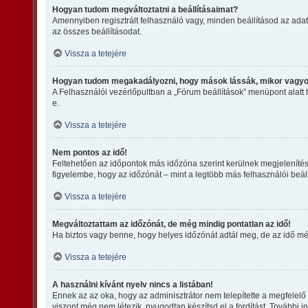
Hogyan tudom megváltoztatni a beállításaimat?
Amennyiben regisztrált felhasználó vagy, minden beállításod az adat
az összes beállításodat.
Vissza a tetejére
Hogyan tudom megakadályozni, hogy mások lássák, mikor vagyo
A Felhasználói vezérlőpultban a „Fórum beállítások” menüpont alatt ta
e.
Vissza a tetejére
Nem pontos az idő!
Feltehetően az időpontok más időzóna szerint kerülnek megjelenítés
figyelembe, hogy az időzónát – mint a legtöbb más felhasználói beáll
Vissza a tetejére
Megváltoztattam az időzónát, de még mindig pontatlan az idő!
Ha biztos vagy benne, hogy helyes időzónát adtál meg, de az idő még 
Vissza a tetejére
A használni kívánt nyelv nincs a listában!
Ennek az az oka, hogy az adminisztrátor nem telepítette a megfelelő
viszont még nem létezik, nyugodtan készítsd el a fordítást. További in