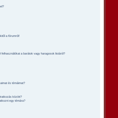
el?
itől a fórumról!
l felhasználókat a barátok vagy haragosok listáról?
saimat és témáimat?
iratkozás között?
atkozni egy témára?