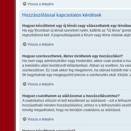
Vissza a tetejére
Hozzászólással kapcsolatos kérdések
Hogyan készíthetek egy új témát vagy válaszolhatok egy témába
Ha egy fórumban új témát szeretnél nyitni, kattints az "Új téma" g
regisztrálnod kell. A jogosultságaidat a fórum vagy téma oldalak alj
Vissza a tetejére
Hogyan szerkeszthetek, illetve törölhetek egy hozzászólást?
Ha nem vagy adminisztrátor vagy moderátor, akkor csak azokat a hozz
a beküldés utáni korlátozott időtartamban. Abban az esetben, ha vala
szerkesztésre. Ez csak akkor fog megjelenni, ha utánad küldött már 
ők hagyhatnak egy megjegyzést jelezve a szerkesztés okát. Kérjük, 
Vissza a tetejére
Hogyan csatolhatom az aláírásomat a hozzászólásomhoz?
A csatoláshoz először el kell készítened az aláírásod – ezt a felha
hozzáadható minden hozzászóláshoz, ehhez is a felhasználói vezérlő
mindig megadhatod, hogy ne kerüljön csatolásra az aláírásod.
Vissza a tetejére