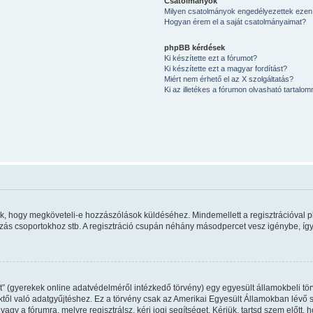
Csatolmányok
Milyen csatolmányok engedélyezettek ezen
Hogyan érem el a saját csatolmányaimat?
phpBB kérdések
Ki készítette ezt a fórumot?
Ki készítette ezt a magyar fordítást?
Miért nem érhető el az X szolgáltatás?
Ki az illetékes a fórumon olvasható tartalo
úlik, hogy megköveteli-e hozzászólások küldéséhez. Mindemellett a regisztrációval 
kozás csoportokhoz stb. A regisztráció csupán néhány másodpercet vesz igénybe, így 
” (gyerekek online adatvédelméről intézkedő törvény) egy egyesült államokbeli tör
ktől való adatgyűjtéshez. Ez a törvény csak az Amerikai Egyesült Államokban lév
gy a fórumra, melyre regisztrálsz, kérj jogi segítséget. Kérjük, tartsd szem előtt,