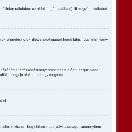
ult
linkre (általában az oldal tetején található). Itt megváltoztathatod
orok, a moderátorok, illetve saját magad fogod látni, hogy jelen vagy-
 időzónád a tartózkodási helyednek megfelelően. Kérjük, vedd
ráltál, ez egy jó alakalom, hogy megtedd.
tort.
z adminisztrátort, hogy telepítse a nyelvi csomagot, amennyiben