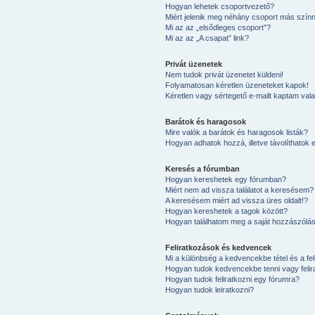
Hogyan lehetek csoportvezető?
Miért jelenik meg néhány csoport más színn
Mi az az „elsődleges csoport”?
Mi az az „A csapat” link?
Privát üzenetek
Nem tudok privát üzenetet küldeni!
Folyamatosan kéretlen üzeneteket kapok!
Kéretlen vagy sértegető e-mailt kaptam valak
Barátok és haragosok
Mire valók a barátok és haragosok listák?
Hogyan adhatok hozzá, illetve távolíthatok e
Keresés a fórumban
Hogyan kereshetek egy fórumban?
Miért nem ad vissza találatot a keresésem?
A keresésem miért ad vissza üres oldalt!?
Hogyan kereshetek a tagok között?
Hogyan találhatom meg a saját hozzászólá
Feliratkozások és kedvencek
Mi a különbség a kedvencekbe tétel és a fel
Hogyan tudok kedvencekbe tenni vagy felir
Hogyan tudok feliratkozni egy fórumra?
Hogyan tudok leiratkozni?