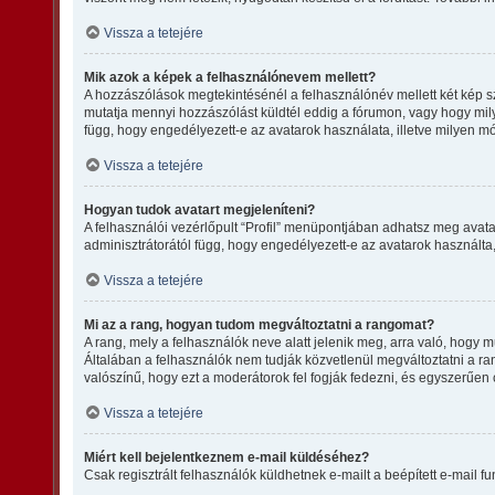
Vissza a tetejére
Mik azok a képek a felhasználónevem mellett?
A hozzászólások megtekintésénél a felhasználónév mellett két kép s
mutatja mennyi hozzászólást küldtél eddig a fórumon, vagy hogy mily
függ, hogy engedélyezett-e az avatarok használata, illetve milyen mód
Vissza a tetejére
Hogyan tudok avatart megjeleníteni?
A felhasználói vezérlőpult “Profil” menüpontjában adhatsz meg avata
adminisztrátorától függ, hogy engedélyezett-e az avatarok használta, 
Vissza a tetejére
Mi az a rang, hogyan tudom megváltoztatni a rangomat?
A rang, mely a felhasználók neve alatt jelenik meg, arra való, hogy
Általában a felhasználók nem tudják közvetlenül megváltoztatni a ran
valószínű, hogy ezt a moderátorok fel fogják fedezni, és egyszerűen
Vissza a tetejére
Miért kell bejelentkeznem e-mail küldéséhez?
Csak regisztrált felhasználók küldhetnek e-mailt a beépített e-mail 