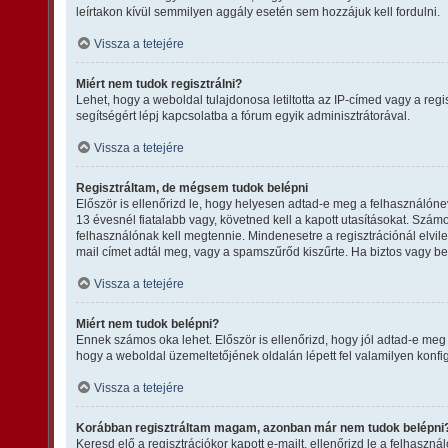
leírtakon kívül semmilyen aggály esetén sem hozzájuk kell fordulni.
Vissza a tetejére
Miért nem tudok regisztrálni?
Lehet, hogy a weboldal tulajdonosa letiltotta az IP-címed vagy a regis
segítségért lépj kapcsolatba a fórum egyik adminisztrátorával.
Vissza a tetejére
Regisztráltam, de mégsem tudok belépni
Először is ellenőrizd le, hogy helyesen adtad-e meg a felhasználón
13 évesnél fiatalabb vagy, követned kell a kapott utasításokat. Szám
felhasználónak kell megtennie. Mindenesetre a regisztrációnál elvileg
mail címet adtál meg, vagy a spamszűrőd kiszűrte. Ha biztos vagy be
Vissza a tetejére
Miért nem tudok belépni?
Ennek számos oka lehet. Először is ellenőrizd, hogy jól adtad-e meg 
hogy a weboldal üzemeltetőjének oldalán lépett fel valamilyen konfig
Vissza a tetejére
Korábban regisztráltam magam, azonban már nem tudok belépni
Keresd elő a regisztrációkor kapott e-mailt, ellenőrizd le a felhaszn