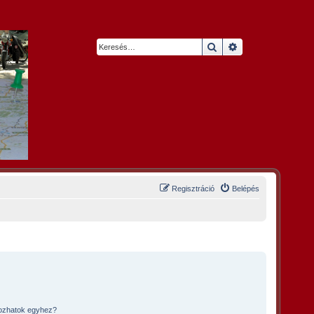
Keresés
Részletes keresés
Regisztráció
Belépés
kozhatok egyhez?