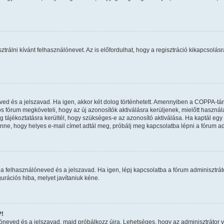
ztrálni kívánt felhasználónevet. Az is előfordulhat, hogy a regisztráció kikapcsolásr
eved és a jelszavad. Ha igen, akkor két dolog történhetett. Amennyiben a COPPA-t
os fórum megköveteli, hogy az új azonosítók aktiválásra kerüljenek, mielőtt haszná
 tájékoztatásra kerültél, hogy szükséges-e az azonosító aktiválása. Ha kaptál egy e
nne, hogy helyes e-mail címet adtál meg, próbálj meg kapcsolatba lépni a fórum ad
a felhasználóneved és a jelszavad. Ha igen, lépj kapcsolatba a fórum adminisztrátor
urációs hiba, melyet javítaniuk kéne.
?!
álóneved és a jelszavad, majd próbálkozz újra. Lehetséges, hogy az adminisztrátor va