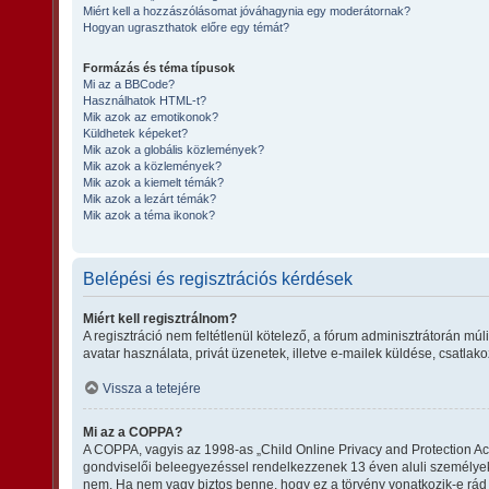
Miért kell a hozzászólásomat jóváhagynia egy moderátornak?
Hogyan ugraszthatok előre egy témát?
Formázás és téma típusok
Mi az a BBCode?
Használhatok HTML-t?
Mik azok az emotikonok?
Küldhetek képeket?
Mik azok a globális közlemények?
Mik azok a közlemények?
Mik azok a kiemelt témák?
Mik azok a lezárt témák?
Mik azok a téma ikonok?
Belépési és regisztrációs kérdések
Miért kell regisztrálnom?
A regisztráció nem feltétlenül kötelező, a fórum adminisztrátorán m
avatar használata, privát üzenetek, illetve e-mailek küldése, csatla
Vissza a tetejére
Mi az a COPPA?
A COPPA, vagyis az 1998-as „Child Online Privacy and Protection Act
gondviselői beleegyezéssel rendelkezzenek 13 éven aluli személye
nem. Ha nem vagy biztos benne, hogy ez a törvény vonatkozik-e rád va