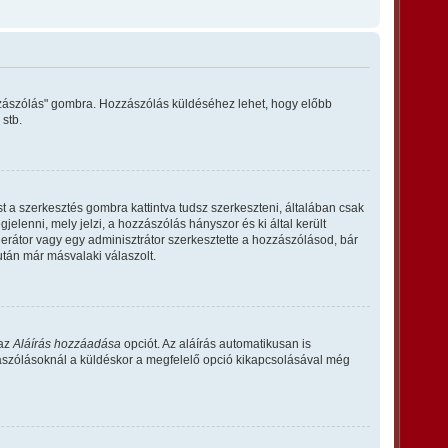
ozzászólás" gombra. Hozzászólás küldéséhez lehet, hogy előbb
 stb.
 a szerkesztés gombra kattintva tudsz szerkeszteni, általában csak
elenni, mely jelzi, a hozzászólás hányszor és ki által került
derátor vagy egy adminisztrátor szerkesztette a hozzászólásod, bár
után már másvalaki válaszolt.
 az
Aláírás hozzáadása
opciót. Az aláírás automatikusan is
zászólásoknál a küldéskor a megfelelő opció kikapcsolásával még