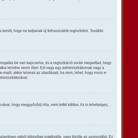
a került, hogy ne tudjanak új felhasználók regisztrálni. További
ámogatás be van kapcsolva, és a regisztráció során megadtad, hogy
latba lehetne venni őket. Ezt vagy egy adminisztrátornak vagy a
-mailt, akkor kövesd az utasításait, ha nem, lehet, hogy rossz e-
minisztrátorával.
ával, hogy meggyőződj róla, nem lettél kitiltva. Az is lehetséges,
lamilyen okból kifolyólag inaktiválta, vagy törölte az azonosítód. Ez