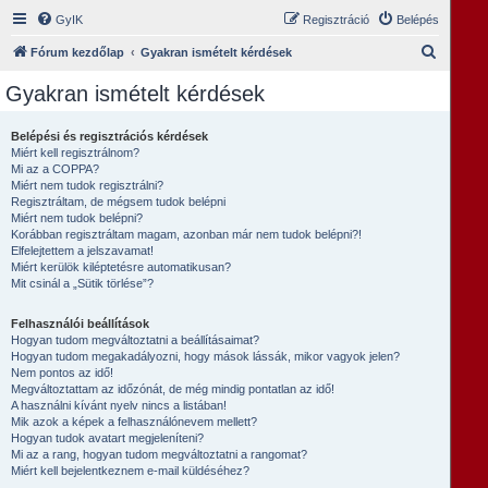
GyIK
Regisztráció
Belépés
K
Fórum kezdőlap
Gyakran ismételt kérdések
e
Gyakran ismételt kérdések
r
e
Belépési és regisztrációs kérdések
Miért kell regisztrálnom?
s
Mi az a COPPA?
é
Miért nem tudok regisztrálni?
Regisztráltam, de mégsem tudok belépni
s
Miért nem tudok belépni?
Korábban regisztráltam magam, azonban már nem tudok belépni?!
Elfelejtettem a jelszavamat!
Miért kerülök kiléptetésre automatikusan?
Mit csinál a „Sütik törlése”?
Felhasználói beállítások
Hogyan tudom megváltoztatni a beállításaimat?
Hogyan tudom megakadályozni, hogy mások lássák, mikor vagyok jelen?
Nem pontos az idő!
Megváltoztattam az időzónát, de még mindig pontatlan az idő!
A használni kívánt nyelv nincs a listában!
Mik azok a képek a felhasználónevem mellett?
Hogyan tudok avatart megjeleníteni?
Mi az a rang, hogyan tudom megváltoztatni a rangomat?
Miért kell bejelentkeznem e-mail küldéséhez?