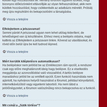
küldtél egy hozzászólást se. Néhány fórumon ugyanis szokás, hogy
bizonyos időközönként eltávolítják az olyan felhasználókat, akik nem
küldtek hozzászólást, hogy csökkentsék az adatbázis méretét. Próbálj
meg újra regisztrálni és bekapcsolódni a társalgásba.
Vissza a tetejére
Elfelejtettem a jelszavamat!
Semmi pánik! A jelszavad ugyan nem lehet utólag kideríteni, de
lehetőséged van új készítésére. Ehhez menj a belépés oldalra, majd
kattints az
Elfelejtettem a jelszavam
linkre. Kövesd az utasításokat, és
rövid időn belül újra be kell tudnod lépned.
Vissza a tetejére
Miért kerülök kiléptetésre automatikusan?
Ha belépéskor nem jelölöd be az
Emlékezzen rám
opciót, a rendszer
csak egy előre meghatározott ideig hagy belépve. Ez a viselkedés
meggátolja az azonosítóddal való visszaélést. A tartós belépve
maradáshoz jelöld be az említett opciót. Ezen funkció használata nem
ajánlott, ha nyilvános helyről használod a fórumot, például könyvtárból,
internetkávézóból vagy egyetemi laborból. Ha nem látod a
jelölőnégyzetet, a fórumon valószínűleg nincs bekapcsolva ez a funkció.
Vissza a tetejére
Mit csinál a „Sütik törlése”?