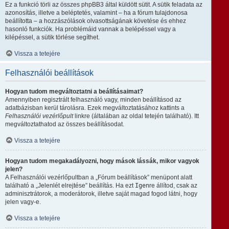
Ez a funkció törli az összes phpBB3 által küldött sütit. A sütik feladata az
azonosítás, illetve a beléptetés, valamint – ha a fórum tulajdonosa
beállította – a hozzászólások olvasottságának követése és ehhez
hasonló funkciók. Ha problémáid vannak a belépéssel vagy a
kilépéssel, a sütik törlése segíthet.
Vissza a tetejére
Felhasználói beállítások
Hogyan tudom megváltoztatni a beállításaimat?
Amennyiben regisztrált felhasználó vagy, minden beállításod az
adatbázisban kerül tárolásra. Ezek megváltoztatásához kattints a
Felhasználói vezérlőpult
linkre (általában az oldal tetején található). Itt
megváltoztathatod az összes beállításodat.
Vissza a tetejére
Hogyan tudom megakadályozni, hogy mások lássák, mikor vagyok
jelen?
A Felhasználói vezérlőpultban a „Fórum beállítások” menüpont alatt
található a „Jelenlét elrejtése” beállítás. Ha ezt
Igen
re állítod, csak az
adminisztrátorok, a moderátorok, illetve saját magad fogod látni, hogy
jelen vagy-e.
Vissza a tetejére