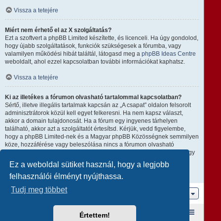
Vissza a tetejére
Miért nem érhető el az X szolgáltatás?
Ezt a szoftvert a phpBB Limited készítette, és licenceli. Ha úgy gondolod,
hogy újabb szolgáltatások, funkciók szükségesek a fórumba, vagy
valamilyen működési hibát találtál, látogasd meg a
phpBB Ideas Centre
weboldalt, ahol ezzel kapcsolatban további információkat kaphatsz.
Vissza a tetejére
Ki az illetékes a fórumon olvasható tartalommal kapcsolatban?
Sértő, illetve illegális tartalmak kapcsán az „A csapat” oldalon felsorolt
adminisztrátorok közül kell egyet felkeresni. Ha nem kapsz választ,
akkor a domain tulajdonosát. Ha a fórum egy ingyenes tárhelyen
található, akkor azt a szolgáltatót értesítsd. Kérjük, vedd figyelembe,
hogy a phpBB Limited-nek és a Magyar phpBB Közösségnek semmilyen
köze, hozzáférése vagy beleszólása nincs a fórumon olvasható
tartalomhoz, ezért nem tehető semmilyen módon felelőssé amiatt, hogy
ki mire használja ezt a fórumot.
Ez a weboldal sütiket használ, hogy a legjobb
felhasználói élményt nyújthassa.
Vissza a tetejére
Tudj meg többet
Ugrás
Fórum kezdőlap
A csapat
Taglista
Értettem!