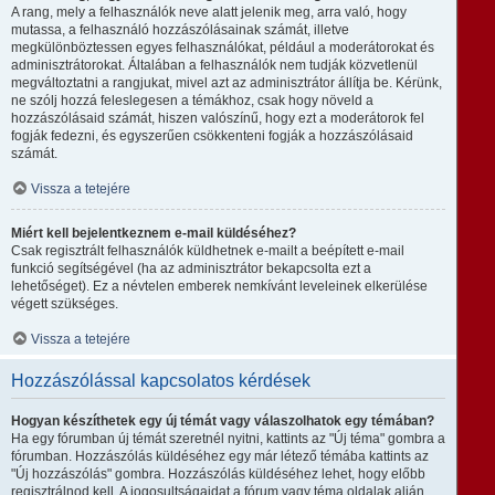
A rang, mely a felhasználók neve alatt jelenik meg, arra való, hogy
mutassa, a felhasználó hozzászólásainak számát, illetve
megkülönböztessen egyes felhasználókat, például a moderátorokat és
adminisztrátorokat. Általában a felhasználók nem tudják közvetlenül
megváltoztatni a rangjukat, mivel azt az adminisztrátor állítja be. Kérünk,
ne szólj hozzá feleslegesen a témákhoz, csak hogy növeld a
hozzászólásaid számát, hiszen valószínű, hogy ezt a moderátorok fel
fogják fedezni, és egyszerűen csökkenteni fogják a hozzászólásaid
számát.
Vissza a tetejére
Miért kell bejelentkeznem e-mail küldéséhez?
Csak regisztrált felhasználók küldhetnek e-mailt a beépített e-mail
funkció segítségével (ha az adminisztrátor bekapcsolta ezt a
lehetőséget). Ez a névtelen emberek nemkívánt leveleinek elkerülése
végett szükséges.
Vissza a tetejére
Hozzászólással kapcsolatos kérdések
Hogyan készíthetek egy új témát vagy válaszolhatok egy témában?
Ha egy fórumban új témát szeretnél nyitni, kattints az "Új téma" gombra a
fórumban. Hozzászólás küldéséhez egy már létező témába kattints az
"Új hozzászólás" gombra. Hozzászólás küldéséhez lehet, hogy előbb
regisztrálnod kell. A jogosultságaidat a fórum vagy téma oldalak alján