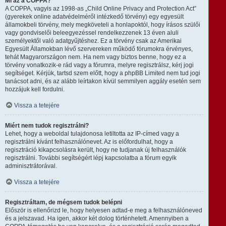
Mi az a COPPA?
A COPPA, vagyis az 1998-as „Child Online Privacy and Protection Act”
(gyerekek online adatvédelméről intézkedő törvény) egy egyesült
államokbeli törvény, mely megköveteli a honlapoktól, hogy írásos szülői
vagy gondviselői beleegyezéssel rendelkezzenek 13 éven aluli
személyektől való adatgyűjtéshez. Ez a törvény csak az Amerikai
Egyesült Államokban lévő szervereken működő fórumokra érvényes,
tehát Magyarországon nem. Ha nem vagy biztos benne, hogy ez a
törvény vonatkozik-e rád vagy a fórumra, melyre regisztrálsz, kérj jogi
segítséget. Kérjük, tartsd szem előtt, hogy a phpBB Limited nem tud jogi
tanácsot adni, és az alább leírtakon kívül semmilyen aggály esetén sem
hozzájuk kell fordulni.
Vissza a tetejére
Miért nem tudok regisztrálni?
Lehet, hogy a weboldal tulajdonosa letiltotta az IP-címed vagy a
regisztrálni kívánt felhasználónevet. Az is előfordulhat, hogy a
regisztráció kikapcsolásra került, hogy ne tudjanak új felhasználók
regisztrálni. További segítségért lépj kapcsolatba a fórum egyik
adminisztrátorával.
Vissza a tetejére
Regisztráltam, de mégsem tudok belépni
Először is ellenőrizd le, hogy helyesen adtad-e meg a felhasználóneved
és a jelszavad. Ha igen, akkor két dolog történhetett. Amennyiben a