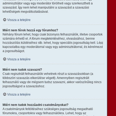
adminisztrátor vagy egy moderátor törölheti vagy szerkesztheti a
szavazást. Így nem lehet manipulálni a szavazást a szavazási
lehetőségek megváltoztatásával.
Vissza a tetejére
Miért nem férek hozzá egy fórumhoz?
Néhány fórum lehet, hogy csak bizonyos felhasználók, illetve csoportok
számára érhető el. A fórum megtekintéséhez, olvasásához, benne
hozzászólás küldéséhez stb. lehet, hogy speciális jogosultság kell. Lépj
kapcsolatba egy moderátorral vagy egy adminisztrátorral, és kérelmezd
a jogosultságot.
Vissza a tetejére
Miért nem tudok szavazni?
Csak regisztrált felhasználók vehetnek részt a szavazásokban (a
többszöri szavazás elkerülése végett). Amennyiben regisztrált
felhasználó vagy de mégsem tudsz szavazni, akkor valószínűleg nincs
jogosultságod a szavazáshoz.
Vissza a tetejére
Miért nem tudok hozzáadni csatolmányokat?
A csatolmányok feltöltéséhez szükséges jogosultság megadható
fórumokra, csoportokra vagy felhasználókra. Lehet, hogy az