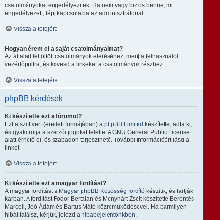
csatolmányokat engedélyeznek. Ha nem vagy biztos benne, mi
engedélyezett, lépj kapcsolatba az adminisztrátorral.
Vissza a tetejére
Hogyan érem el a saját csatolmányaimat?
Az általad feltöltött csatolmányok eléréséhez, menj a felhasználói
vezérlőpultra, és kövesd a linkeket a csatolmányok részhez.
Vissza a tetejére
phpBB kérdések
Ki készítette ezt a fórumot?
Ezt a szoftvert (eredeti formájában) a
phpBB Limited
készítette, adta ki,
és gyakorolja a szerzői jogokat felette. A GNU General Public License
alatt érhető el, és szabadon terjeszthető. További információért lásd a
linket.
Vissza a tetejére
Ki készítette ezt a magyar fordítást?
A magyar fordítást a
Magyar phpBB Közösség
fordító
készítik, és tartják
karban. A fordítást Fodor Bertalan és Menyhárt Zsolt készítette Berentés
Marcell, Joó Ádám és Bartus Máté közreműködésével. Ha bármilyen
hibát találsz, kérjük, jelezd a
hibabejelentőnkben
.