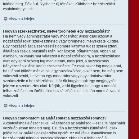
találod meg. Például: Nyithatsz új témákat, Küldhetsz hozzászólást
csatolmánnyal stb.
Vissza a tetejére
Hogyan szerkeszthetek, illetve törölhetek egy hozzászólást?
Ha nem vagy adminisztrátor vagy moderátor, akkor csak azokat a
hozzászólásokat szerkesztheted vagy törölheted, melyeket te küldtél.
Egy hozzászólást a szerkesztés gombra kattintva tudsz szerkeszteni,
általában csak a beküldés utáni korlátozott időtartamban. Abban az
esetben, ha valaki már válaszolt a hozzászólásodra, a hozzászólásod
alatt egy apró szöveg fog megjelenni, mely jelzi, a hozzászólás
hányszor és ki által került szerkesztésre. Ez csak akkor fog megjelenni,
ha utánad küldött már valaki egy hozzászólást, akkor nem, ha még nem
válaszolt senki, illetve ha egy moderátor vagy egy adminisztrátor
szerkesztette a hozzászólásod, bár ők hagyhatnak egy megjegyzést
jelezve a szerkesztés okát. Kérjük, vedd figyelembe, hogy a normál
felhasználók nem törölhetik a hozzászólásukat, miután már másvalaki
válaszolt.
Vissza a tetejére
Hogyan csatolhatom az aláírásomat a hozzászólásomhoz?
A csatoláshoz először el kell készítened az aláírásod – ezt a felhasználói
vezérlőpultban teheted meg. Ezután a hozzászólás küldésénél csak
jelöld be az
Aláírás hozzáadása
opciót. Az aláírás automatikusan is
hozzáadható minden hozzászóláshoz, ehhez is a felhasználói