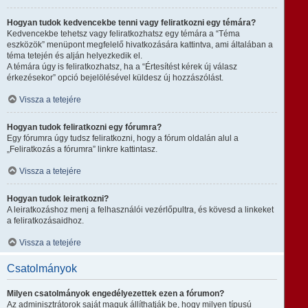
Hogyan tudok kedvencekbe tenni vagy feliratkozni egy témára?
Kedvencekbe tehetsz vagy feliratkozhatsz egy témára a “Téma
eszközök” menüpont megfelelő hivatkozására kattintva, ami általában a
téma tetején és alján helyezkedik el.
A témára úgy is feliratkozhatsz, ha a “Értesítést kérek új válasz
érkezésekor” opció bejelölésével küldesz új hozzászólást.
Vissza a tetejére
Hogyan tudok feliratkozni egy fórumra?
Egy fórumra úgy tudsz feliratkozni, hogy a fórum oldalán alul a
„Feliratkozás a fórumra” linkre kattintasz.
Vissza a tetejére
Hogyan tudok leiratkozni?
A leiratkozáshoz menj a felhasználói vezérlőpultra, és kövesd a linkeket
a feliratkozásaidhoz.
Vissza a tetejére
Csatolmányok
Milyen csatolmányok engedélyezettek ezen a fórumon?
Az adminisztrátorok saját maguk állíthatják be, hogy milyen típusú