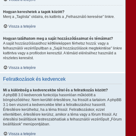
Hogyan kereshetek a tagok között?
Menj a „Taglista” oldalra, és kattints a „Felhasználó keresése” linkre.
Vissza a tetejére
Hogyan találhatom meg a saját hozzászólásaimat és témáimat?
A saját hozzászólásaidhoz kétféleképpen férhetsz hozzá: vagy a
felhasználói vezérlőpultban a „Saját hozzászólások megtekintése” linkre
kattintva vagy a profilodon keresztül. A témáid eléréséhez használd a
részletes keresést.
Vissza a tetejére
Feliratkozások és kedvencek
Mi a különbség a kedvencekbe tétel és a feliratkozás között?
A phpBB 3.0 kedvencek funkciója hasonlóan működött a
böngésződéhez. Nem kerültél értesítésre, ha frissült a tartalom. A phpBB
3.1-ben viszont a kedvencekbe tétel a feliratkozáshoz hasonlít.
Értesítésre kerülhetsz, ha a téma frissül. Feliratkozáskor, ezzel
ellentétben, értesítésre kerülsz, amikor a téma vagy a fórum frissül. Az
értesítési beállítások testreszabhatóak a felhasználói vezérlőpult „Fórum
beállítások” menüpontjában.
Vissza a tetejére