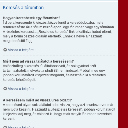
Keresés a fórumban
Hogyan kereshetek egy fórumban?
Írd be a keresendő kifejezést közvetlenül a keresődobozba, mely
rendelkezésre áll a fórum kezdőlapon, egy fórumban vagy egy témában.
A részletes keresést a „Részletes keresés” linkre kattintva tudod elérni,
mely a fórum összes oldalán elérhető. Ennek a helye a használt
megjelenéstől függ.
Vissza a tetejére
Miért nem ad vissza találatot a keresésem?
Valószínűleg a keresés túl általános volt, és sok gyakori szót
tartalmazhatott, melyeket a phpBB3 nem indexel. Próbálj meg egy
jobban körülhatárolt kifejezést megadni, és használd ki a részletes
keresés lehetőségeit.
Vissza a tetejére
A keresésem miért ad vissza üres oldalt!?
A keresésed olyan sok találatot adott vissza, hogy azt a webszerver már
nem tudta kezelni. Használd a „Részletes keresést”, jobban körülhatárolt
kifejezést adj meg, és válaszd ki, hogy csak melyik fórumban szeretnél
keresni.
Vissza a tetejére