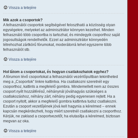
Vissza a tetejére
Mik azok a csoportok?
A felhasználói csoportok segítségével felosztható a közösség olyan
egységekre, melyeket az adminisztrátor könnyen kezelhet. Minden
felhasználó több csoportba is tartozhat, és mindegyik csoporthoz saját
jogosultságok rendelhetők. Ezzel az adminisztrátor könnyedén
létrehozhat zártkörű fórumokat, moderátorrá tehet egyszerre több
felhasználót stb.
Vissza a tetejére
Hol látom a csoportokat, és hogyan csatlakozhatok egyhez?
A fórumon lévő csoportokat a felhasználói vezérlőpultban tekintheted
meg a „Csoportok” linkre kattintva. Ha csatlakozni szeretnél egy
csoporthoz, kattints a megfelelő gombra. Mindemellett nem az összes
csoport
nyílt hozzáférésű
, néhánynál jóváhagyás szükséges a
csatlakozáshoz, néhány zárt, néhány pedig egyenesen rejtett. Ha a
csoport nyitott, akkor a megfelelő gombra kattintva tudsz csatlakozni.
Ezután a csoport vezetőjének jóvá kell hagynia a kérelmed – ennek
kapcsán megkérdezheti, hogy miért szeretnél csatlakozni a csoporthoz.
Kérjük, ne zaklasd a csoportvezetőt, ha elutasítja a kérelmed, biztosan
megvan az oka.
Vissza a tetejére