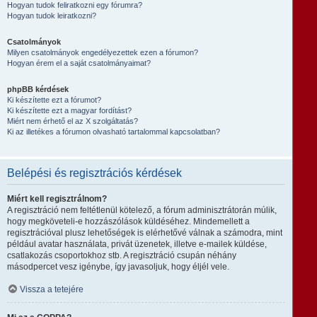
Hogyan tudok feliratkozni egy fórumra?
Hogyan tudok leiratkozni?
Csatolmányok
Milyen csatolmányok engedélyezettek ezen a fórumon?
Hogyan érem el a saját csatolmányaimat?
phpBB kérdések
Ki készítette ezt a fórumot?
Ki készítette ezt a magyar fordítást?
Miért nem érhető el az X szolgáltatás?
Ki az illetékes a fórumon olvasható tartalommal kapcsolatban?
Belépési és regisztrációs kérdések
Miért kell regisztrálnom?
A regisztráció nem feltétlenül kötelező, a fórum adminisztrátorán múlik,
hogy megköveteli-e hozzászólások küldéséhez. Mindemellett a
regisztrációval plusz lehetőségek is elérhetővé válnak a számodra, mint
például avatar használata, privát üzenetek, illetve e-mailek küldése,
csatlakozás csoportokhoz stb. A regisztráció csupán néhány
másodpercet vesz igénybe, így javasoljuk, hogy éljél vele.
Vissza a tetejére