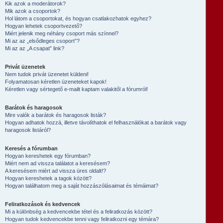
Kik azok a moderátorok?
Mik azok a csoportok?
Hol látom a csoportokat, és hogyan csatlakozhatok egyhez?
Hogyan lehetek csoportvezető?
Miért jelenik meg néhány csoport más színnel?
Mi az az „elsődleges csoport”?
Mi az az „A csapat” link?
Privát üzenetek
Nem tudok privát üzenetet küldeni!
Folyamatosan kéretlen üzeneteket kapok!
Kéretlen vagy sértegető e-mailt kaptam valakitől a fórumról!
Barátok és haragosok
Mire valók a barátok és haragosok listák?
Hogyan adhatok hozzá, illetve távolíthatok el felhasználókat a barátok vagy
haragosok listáról?
Keresés a fórumban
Hogyan kereshetek egy fórumban?
Miért nem ad vissza találatot a keresésem?
A keresésem miért ad vissza üres oldalt!?
Hogyan kereshetek a tagok között?
Hogyan találhatom meg a saját hozzászólásaimat és témáimat?
Feliratkozások és kedvencek
Mi a különbség a kedvencekbe tétel és a feliratkozás között?
Hogyan tudok kedvencekbe tenni vagy feliratkozni egy témára?