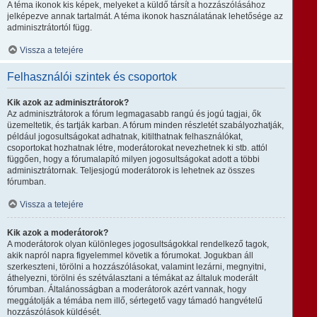
A téma ikonok kis képek, melyeket a küldő társít a hozzászólásához
jelképezve annak tartalmát. A téma ikonok használatának lehetősége az
adminisztrátortól függ.
Vissza a tetejére
Felhasználói szintek és csoportok
Kik azok az adminisztrátorok?
Az adminisztrátorok a fórum legmagasabb rangú és jogú tagjai, ők
üzemeltetik, és tartják karban. A fórum minden részletét szabályozhatják,
például jogosultságokat adhatnak, kitilthatnak felhasználókat,
csoportokat hozhatnak létre, moderátorokat nevezhetnek ki stb. attól
függően, hogy a fórumalapító milyen jogosultságokat adott a többi
adminisztrátornak. Teljesjogú moderátorok is lehetnek az összes
fórumban.
Vissza a tetejére
Kik azok a moderátorok?
A moderátorok olyan különleges jogosultságokkal rendelkező tagok,
akik napról napra figyelemmel követik a fórumokat. Jogukban áll
szerkeszteni, törölni a hozzászólásokat, valamint lezárni, megnyitni,
áthelyezni, törölni és szétválasztani a témákat az általuk moderált
fórumban. Általánosságban a moderátorok azért vannak, hogy
meggátolják a témába nem illő, sértegető vagy támadó hangvételű
hozzászólások küldését.