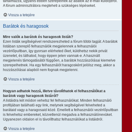
tartalmazza, ugyanis ebben szerepelnek az adatok az e-mail küldőjéről.
A fórum adminisztrátora megteheti a szükséges lépéseket.
Vissza a tetejére
Barátok és haragosok
Mire valók a barátok és haragosok listák?
Ezen listák segítségével rendszerezheted a fórum többi tagját. A barátok
listában szereplő felhasználók megjelennek a felhasználói
vezérlőpultban, így gyorsan elérheted őket, küldhetsz nekik privát
üzenetet, és láthatod, hogy éppen jelen vannak-e. A használt
megjelenés támogatásától függően, a barátok hozzászólásai kiemelve
szerepelhetnek. Ha egy felhasználót haragosként jelölsz meg, akkor a
hozzászólásai alapból nem fognak megjelenni.
Vissza a tetejére
Hogyan adhatok hozzá, illetve távolíthatok el felhasználókat a
barátok vagy haragosok listáról?
A listáidra két módon vehetsz fel felhasználókat. Minden felhasználó
profiljában található egy link, melynek segítségével felveheted a
barátaid vagy a haragosaid közé. Emellett a felhasználói vezérlőpultban
is felvehetsz embereket, közvetlenül megadva a felhasználónevüket.
Ugyanezen oldalon el is távolíthatsz felhasználókat a listáidról.
Vissza a tetejére