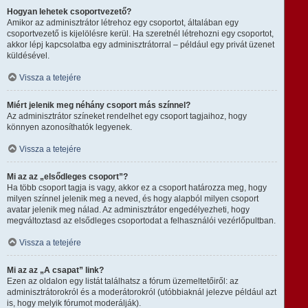
Hogyan lehetek csoportvezető?
Amikor az adminisztrátor létrehoz egy csoportot, általában egy
csoportvezető is kijelölésre kerül. Ha szeretnél létrehozni egy csoportot,
akkor lépj kapcsolatba egy adminisztrátorral – például egy privát üzenet
küldésével.
Vissza a tetejére
Miért jelenik meg néhány csoport más színnel?
Az adminisztrátor színeket rendelhet egy csoport tagjaihoz, hogy
könnyen azonosíthatók legyenek.
Vissza a tetejére
Mi az az „elsődleges csoport”?
Ha több csoport tagja is vagy, akkor ez a csoport határozza meg, hogy
milyen színnel jelenik meg a neved, és hogy alapból milyen csoport
avatar jelenik meg nálad. Az adminisztrátor engedélyezheti, hogy
megváltoztasd az elsődleges csoportodat a felhasználói vezérlőpultban.
Vissza a tetejére
Mi az az „A csapat” link?
Ezen az oldalon egy listát találhatsz a fórum üzemeltetőiről: az
adminisztrátorokról és a moderátorokról (utóbbiaknál jelezve például azt
is, hogy melyik fórumot moderálják).