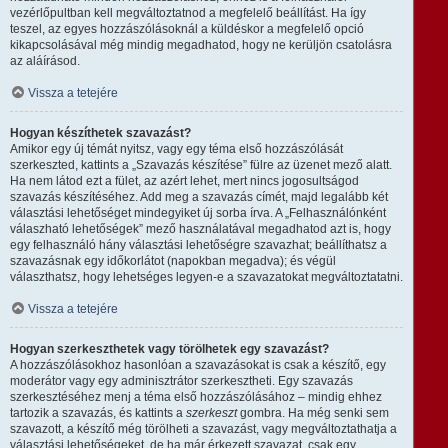
vezérlőpultban kell megváltoztatnod a megfelelő beállítást. Ha így
teszel, az egyes hozzászólásoknál a küldéskor a megfelelő opció
kikapcsolásával még mindig megadhatod, hogy ne kerüljön csatolásra
az aláírásod.
Vissza a tetejére
Hogyan készíthetek szavazást?
Amikor egy új témát nyitsz, vagy egy téma első hozzászólását
szerkeszted, kattints a „Szavazás készítése” fülre az üzenet mező alatt.
Ha nem látod ezt a fület, az azért lehet, mert nincs jogosultságod
szavazás készítéséhez. Add meg a szavazás címét, majd legalább két
választási lehetőséget mindegyiket új sorba írva. A „Felhasználónként
válaszható lehetőségek” mező használatával megadhatod azt is, hogy
egy felhasználó hány választási lehetőségre szavazhat; beállíthatsz a
szavazásnak egy időkorlátot (napokban megadva); és végül
választhatsz, hogy lehetséges legyen-e a szavazatokat megváltoztatatni.
Vissza a tetejére
Hogyan szerkeszthetek vagy törölhetek egy szavazást?
A hozzászólásokhoz hasonlóan a szavazásokat is csak a készítő, egy
moderátor vagy egy adminisztrátor szerkesztheti. Egy szavazás
szerkesztéséhez menj a téma első hozzászólásához – mindig ehhez
tartozik a szavazás, és kattints a
szerkeszt
gombra. Ha még senki sem
szavazott, a készítő még törölheti a szavazást, vagy megváltoztathatja a
választási lehetőségeket, de ha már érkezett szavazat, csak egy