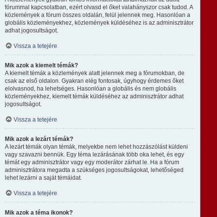
fórummal kapcsolatban, ezért olvasd el őket valahányszor csak tudod. A
közlemények a fórum összes oldalán, felül jelennek meg. Hasonlóan a
globális közleményekhez, közlemények küldéséhez is az adminisztrátor
adhat jogosultságot.
Vissza a tetejére
Mik azok a kiemelt témák?
A kiemelt témák a közlemények alatt jelennek meg a fórumokban, de
csak az első oldalon. Gyakran elég fontosak, úgyhogy érdemes őket
elolvasnod, ha lehetséges. Hasonlóan a globális és nem globális
közleményekhez, kiemelt témák küldéséhez az adminisztrátor adhat
jogosultságot.
Vissza a tetejére
Mik azok a lezárt témák?
A lezárt témák olyan témák, melyekbe nem lehet hozzászólást küldeni
vagy szavazni bennük. Egy téma lezárásának több oka lehet, és egy
témát egy adminisztrátor vagy egy moderátor zárhat le. Ha a fórum
adminisztrátora megadta a szükséges jogosultságokat, lehetőséged
lehet lezárni a saját témáidat.
Vissza a tetejére
Mik azok a téma ikonok?