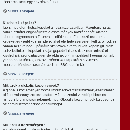
több emotikont egy hozzászólásban.
Vissza a tetejére
Küldhetek képeket?
Igen, megjeleníthetsz képeket a hozzászólásaidban. Azonban, ha az
adminisztrátor engedélyezte a csatolmányok hozzáadását, akkor a
képeket egyenesen a fórumra is feltöltheted. Ellenkező esetben a
képeket egy publikus, mindenki által elérhető szerveren kell tárolnod, és
onnan belinkelned – például: http://www.akarmi.hu/en-kepem.gif. Nem
tudsz belinkelni képeket a saját gépedről (hacsak az nem érhető el
kívülről is), azonosítást igénylő oldalakról (mint például freemail, gmail,
yahoo postafiókok), jelszóval védett weblapokról stb. A képek
megjelenítéséhez használd az [img] BBCode címkét.
Vissza a tetejére
Mik azok a globális közlemények?
A globális közlemények fontos információkat tartalmaznak, ezért olvasd
el őket valahányszor csak tudod. A felhasználói vezérlőpultban és
minden fórum tetején jelennek meg. Globális közlemények küldéséhez
az adminisztrátor adhat jogosultságot.
Vissza a tetejére
Mik azok a közlemények?
A közlemények gyakran fontos információkat tartalmaznak az adott