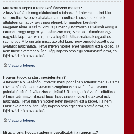
Mik azok a képek a felhasználónevem mellett?
A hozzászólások megtekintésénél a felhasználónév mellett két kép
szerepelhet. Az egyik általában a rangodhoz kapcsolódik (ezek
általában csillagok vagy más elemek formájában kerülnek
megjelenítésre, a számuk mutatja mennyi hozzászólást küldtél eddig a
fórumon, vagy hogy milyen státuszod van). A másik – általában egy
nagyobb kép – az avatar, mely a legtöbb felhasználónak egyedi és
személyes. A fórum adminisztrátorától függ, hogy engedélyezett-e az
avatarok használata, illetve milyen módot lehet megadni ezt a képet. Ha
nem tudsz avatart beállítani, lépj kapcsolatba egy adminisztrátorral, és
tájékozódj nála az okokról.
Vissza a tetejére
Hogyan tudok avatart megjeleníteni?
A felhasználói vezérlőpult “Profil” menüpontjában adhatsz meg avatart a
következő módokon: Gravatar szolgáltatás használatával, avatar
galériából történő választással, külső URL megadásával és feltöltéssel.
A fórum adminisztrátorától függ, hogy engedélyezett-e az avatarok
használta, illetve milyen módon lehet megadni ezt a képet. Ha nem
tudsz avatart beállítani, lépj kapcsolatba egy adminisztrátorral, és
tájékozódj nála az okokról.
Vissza a tetejére
Mi az a rang, hogyan tudom megváltoztatni a rangomat?