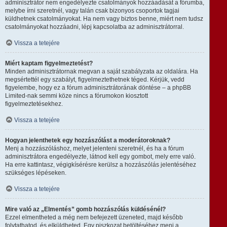
adminisztrátor nem engedélyezte csatolmányok hozzáadását a fórumba,
melybe írni szeretnél, vagy talán csak bizonyos csoportok tagjai
küldhetnek csatolmányokat. Ha nem vagy biztos benne, miért nem tudsz
csatolmányokat hozzáadni, lépj kapcsolatba az adminisztrátorral.
Vissza a tetejére
Miért kaptam figyelmeztetést?
Minden adminisztrátornak megvan a saját szabályzata az oldalára. Ha
megsértettél egy szabályt, figyelmeztethetnek téged. Kérjük, vedd
figyelembe, hogy ez a fórum adminisztrátorának döntése – a phpBB
Limited-nak semmi köze nincs a fórumokon kiosztott
figyelmeztetésekhez.
Vissza a tetejére
Hogyan jelenthetek egy hozzászólást a moderátoroknak?
Menj a hozzászóláshoz, melyet jelenteni szeretnél, és ha a fórum
adminisztrátora engedélyezte, látnod kell egy gombot, mely erre való.
Ha erre kattintasz, végigkísérésre kerülsz a hozzászólás jelentéséhez
szükséges lépéseken.
Vissza a tetejére
Mire való az „Elmentés” gomb hozzászólás küldésénél?
Ezzel elmentheted a még nem befejezett üzeneted, majd később
folytathatod, és elküldheted. Egy piszkozat betöltéséhez menj a