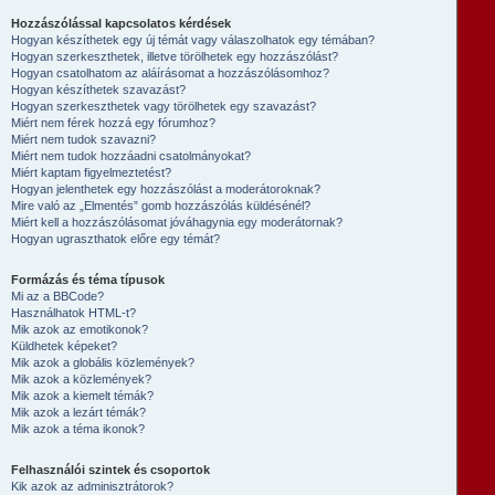
Hozzászólással kapcsolatos kérdések
Hogyan készíthetek egy új témát vagy válaszolhatok egy témában?
Hogyan szerkeszthetek, illetve törölhetek egy hozzászólást?
Hogyan csatolhatom az aláírásomat a hozzászólásomhoz?
Hogyan készíthetek szavazást?
Hogyan szerkeszthetek vagy törölhetek egy szavazást?
Miért nem férek hozzá egy fórumhoz?
Miért nem tudok szavazni?
Miért nem tudok hozzáadni csatolmányokat?
Miért kaptam figyelmeztetést?
Hogyan jelenthetek egy hozzászólást a moderátoroknak?
Mire való az „Elmentés” gomb hozzászólás küldésénél?
Miért kell a hozzászólásomat jóváhagynia egy moderátornak?
Hogyan ugraszthatok előre egy témát?
Formázás és téma típusok
Mi az a BBCode?
Használhatok HTML-t?
Mik azok az emotikonok?
Küldhetek képeket?
Mik azok a globális közlemények?
Mik azok a közlemények?
Mik azok a kiemelt témák?
Mik azok a lezárt témák?
Mik azok a téma ikonok?
Felhasználói szintek és csoportok
Kik azok az adminisztrátorok?