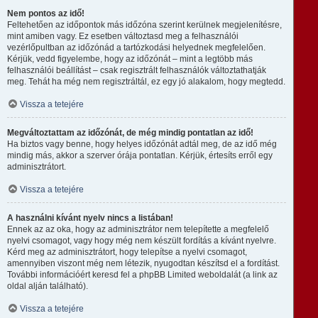
Nem pontos az idő!
Feltehetően az időpontok más időzóna szerint kerülnek megjelenítésre,
mint amiben vagy. Ez esetben változtasd meg a felhasználói
vezérlőpultban az időzónád a tartózkodási helyednek megfelelően.
Kérjük, vedd figyelembe, hogy az időzónát – mint a legtöbb más
felhasználói beállítást – csak regisztrált felhasználók változtathatják
meg. Tehát ha még nem regisztráltál, ez egy jó alakalom, hogy megtedd.
Vissza a tetejére
Megváltoztattam az időzónát, de még mindig pontatlan az idő!
Ha biztos vagy benne, hogy helyes időzónát adtál meg, de az idő még
mindig más, akkor a szerver órája pontatlan. Kérjük, értesíts erről egy
adminisztrátort.
Vissza a tetejére
A használni kívánt nyelv nincs a listában!
Ennek az az oka, hogy az adminisztrátor nem telepítette a megfelelő
nyelvi csomagot, vagy hogy még nem készült fordítás a kívánt nyelvre.
Kérd meg az adminisztrátort, hogy telepítse a nyelvi csomagot,
amennyiben viszont még nem létezik, nyugodtan készítsd el a fordítást.
További információért keresd fel a phpBB Limited weboldalát (a link az
oldal alján található).
Vissza a tetejére