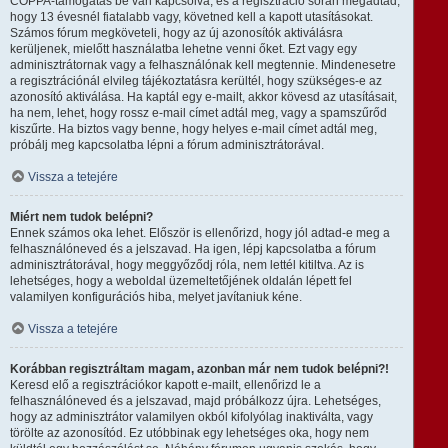
COPPA-támogatás be van kapcsolva, és a regisztráció során megadtad,
hogy 13 évesnél fiatalabb vagy, követned kell a kapott utasításokat.
Számos fórum megköveteli, hogy az új azonosítók aktiválásra
kerüljenek, mielőtt használatba lehetne venni őket. Ezt vagy egy
adminisztrátornak vagy a felhasználónak kell megtennie. Mindenesetre
a regisztrációnál elvileg tájékoztatásra kerültél, hogy szükséges-e az
azonosító aktiválása. Ha kaptál egy e-mailt, akkor kövesd az utasításait,
ha nem, lehet, hogy rossz e-mail címet adtál meg, vagy a spamszűrőd
kiszűrte. Ha biztos vagy benne, hogy helyes e-mail címet adtál meg,
próbálj meg kapcsolatba lépni a fórum adminisztrátorával.
Vissza a tetejére
Miért nem tudok belépni?
Ennek számos oka lehet. Először is ellenőrizd, hogy jól adtad-e meg a
felhasználóneved és a jelszavad. Ha igen, lépj kapcsolatba a fórum
adminisztrátorával, hogy meggyőződj róla, nem lettél kitiltva. Az is
lehetséges, hogy a weboldal üzemeltetőjének oldalán lépett fel
valamilyen konfigurációs hiba, melyet javítaniuk kéne.
Vissza a tetejére
Korábban regisztráltam magam, azonban már nem tudok belépni?!
Keresd elő a regisztrációkor kapott e-mailt, ellenőrizd le a
felhasználóneved és a jelszavad, majd próbálkozz újra. Lehetséges,
hogy az adminisztrátor valamilyen okból kifolyólag inaktiválta, vagy
törölte az azonosítód. Ez utóbbinak egy lehetséges oka, hogy nem