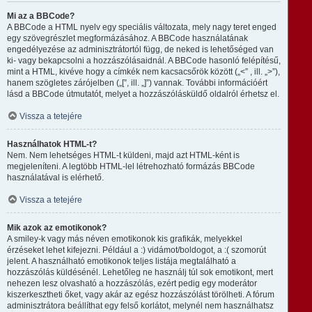
Mi az a BBCode?
A BBCode a HTML nyelv egy speciális változata, mely nagy teret enged
egy szövegrészlet megformázásához. A BBCode használatának
engedélyezése az adminisztrátortól függ, de neked is lehetőséged van
ki- vagy bekapcsolni a hozzászólásaidnál. A BBCode hasonló felépítésű,
mint a HTML, kivéve hogy a címkék nem kacsacsőrök között („<” , ill. „>”),
hanem szögletes zárójelben („[”, ill. „]”) vannak. További információért
lásd a BBCode útmutatót, melyet a hozzászólásküldő oldalról érhetsz el.
Vissza a tetejére
Használhatok HTML-t?
Nem. Nem lehetséges HTML-t küldeni, majd azt HTML-ként is
megjeleníteni. A legtöbb HTML-lel létrehozható formázás BBCode
használatával is elérhető.
Vissza a tetejére
Mik azok az emotikonok?
A smiley-k vagy más néven emotikonok kis grafikák, melyekkel
érzéseket lehet kifejezni. Például a :) vidámot/boldogot, a :( szomorút
jelent. A használható emotikonok teljes listája megtalálható a
hozzászólás küldésénél. Lehetőleg ne használj túl sok emotikont, mert
nehezen lesz olvasható a hozzászólás, ezért pedig egy moderátor
kiszerkesztheti őket, vagy akár az egész hozzászólást törölheti. A fórum
adminisztrátora beállíthat egy felső korlátot, melynél nem használhatsz