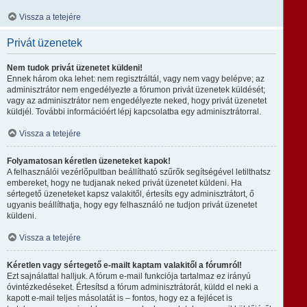
Vissza a tetejére
Privát üzenetek
Nem tudok privát üzenetet küldeni!
Ennek három oka lehet: nem regisztráltál, vagy nem vagy belépve; az
adminisztrátor nem engedélyezte a fórumon privát üzenetek küldését;
vagy az adminisztrátor nem engedélyezte neked, hogy privát üzenetet
küldjél. További információért lépj kapcsolatba egy adminisztrátorral.
Vissza a tetejére
Folyamatosan kéretlen üzeneteket kapok!
A felhasználói vezérlőpultban beállítható szűrők segítségével letilthatsz
embereket, hogy ne tudjanak neked privát üzenetet küldeni. Ha
sértegető üzeneteket kapsz valakitől, értesíts egy adminisztrátort, ő
ugyanis beállíthatja, hogy egy felhasználó ne tudjon privát üzenetet
küldeni.
Vissza a tetejére
Kéretlen vagy sértegető e-mailt kaptam valakitől a fórumról!
Ezt sajnálattal halljuk. A fórum e-mail funkciója tartalmaz ez irányú
óvintézkedéseket. Értesítsd a fórum adminisztrátorát, küldd el neki a
kapott e-mail teljes másolatát is – fontos, hogy ez a fejlécet is