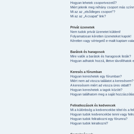
Hogyan lehetek csoportvezető?
Miért jelenik meg néhány csoport más színn
Mi az az „elsődleges csoport”?
Mi az az „A csapat” link?
Privát üzenetek
Nem tudok privát üzenetet küldeni!
Folyamatosan kéretlen üzeneteket kapok!
Kéretlen vagy sértegető e-mailt kaptam valak
Barátok és haragosok
Mire valók a barátok és haragosok listák?
Hogyan adhatok hozzá, illetve távolíthatok e
Keresés a fórumban
Hogyan kereshetek egy fórumban?
Miért nem ad vissza találatot a keresésem?
A keresésem miért ad vissza üres oldalt!?
Hogyan kereshetek a tagok között?
Hogyan találhatom meg a saját hozzászólá
Feliratkozások és kedvencek
Mi a különbség a kedvencekbe tétel és a fel
Hogyan tudok kedvencekbe tenni vagy felir
Hogyan tudok feliratkozni egy fórumra?
Hogyan tudok leiratkozni?