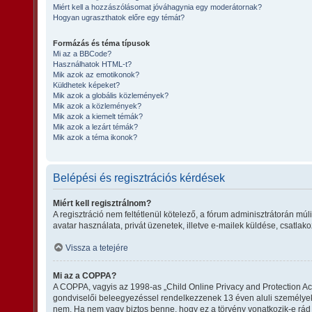
Miért kell a hozzászólásomat jóváhagynia egy moderátornak?
Hogyan ugraszthatok előre egy témát?
Formázás és téma típusok
Mi az a BBCode?
Használhatok HTML-t?
Mik azok az emotikonok?
Küldhetek képeket?
Mik azok a globális közlemények?
Mik azok a közlemények?
Mik azok a kiemelt témák?
Mik azok a lezárt témák?
Mik azok a téma ikonok?
Belépési és regisztrációs kérdések
Miért kell regisztrálnom?
A regisztráció nem feltétlenül kötelező, a fórum adminisztrátorán m
avatar használata, privát üzenetek, illetve e-mailek küldése, csatla
Vissza a tetejére
Mi az a COPPA?
A COPPA, vagyis az 1998-as „Child Online Privacy and Protection Act
gondviselői beleegyezéssel rendelkezzenek 13 éven aluli személye
nem. Ha nem vagy biztos benne, hogy ez a törvény vonatkozik-e rád va