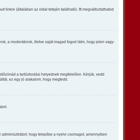
ult
linkre (általában az oldal tetején található). Itt megváltoztathatod
orok, a moderátorok, illetve saját magad fogod látni, hogy jelen vagy-
 időzónád a tartózkodási helyednek megfelelően. Kérjük, vedd
ráltál, ez egy jó alakalom, hogy megtedd.
tort.
z adminisztrátort, hogy telepítse a nyelvi csomagot, amennyiben