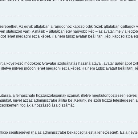
zerepelhet. Az egyik általában a rangodhoz kapcsolódik (ezek általában csillago
en státuszod van). A másik – általában egy nagyobb kép – az avatar, mely a legtö
ot lehet megadni ezt a képet. Ha nem tudsz avatart beállítani, lépj kapcsolatba egy
rt a következő módokon: Gravatar szolgáltatás használatával, avatar galériából tör
illetve milyen módon lehet megadni ezt a képet. Ha nem tudsz avatart beállítani, lé
 mutassa, a felhasználó hozzászólásainak számát, illetve megkülönböztessen egyes 
gjukat, mivel azt az adminisztrátor állítja be. Kérünk, ne szólj hozzá feleslegese
 csökkenteni fogják a hozzászólásaid számát.
funkció segítségével (ha az adminisztrátor bekapcsolta ezt a lehetőséget). Ez a né