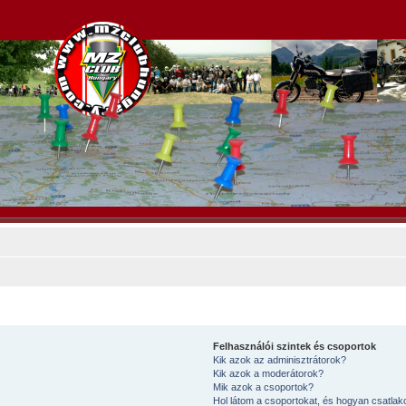
Felhasználói szintek és csoportok
Kik azok az adminisztrátorok?
Kik azok a moderátorok?
Mik azok a csoportok?
Hol látom a csoportokat, és hogyan csatla