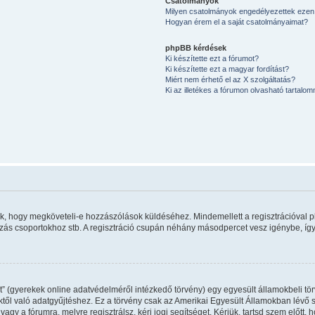
Csatolmányok
Milyen csatolmányok engedélyezettek ezen
Hogyan érem el a saját csatolmányaimat?
phpBB kérdések
Ki készítette ezt a fórumot?
Ki készítette ezt a magyar fordítást?
Miért nem érhető el az X szolgáltatás?
Ki az illetékes a fórumon olvasható tartalo
úlik, hogy megköveteli-e hozzászólások küldéséhez. Mindemellett a regisztrációval 
kozás csoportokhoz stb. A regisztráció csupán néhány másodpercet vesz igénybe, így 
” (gyerekek online adatvédelméről intézkedő törvény) egy egyesült államokbeli tör
ktől való adatgyűjtéshez. Ez a törvény csak az Amerikai Egyesült Államokban lév
gy a fórumra, melyre regisztrálsz, kérj jogi segítséget. Kérjük, tartsd szem előtt,