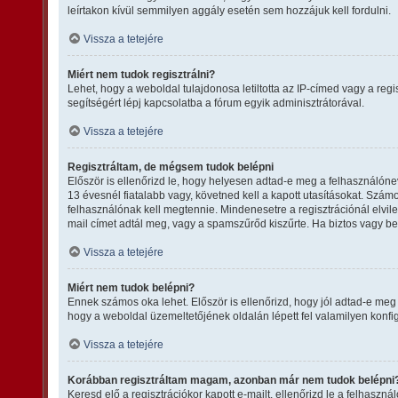
leírtakon kívül semmilyen aggály esetén sem hozzájuk kell fordulni.
Vissza a tetejére
Miért nem tudok regisztrálni?
Lehet, hogy a weboldal tulajdonosa letiltotta az IP-címed vagy a regis
segítségért lépj kapcsolatba a fórum egyik adminisztrátorával.
Vissza a tetejére
Regisztráltam, de mégsem tudok belépni
Először is ellenőrizd le, hogy helyesen adtad-e meg a felhasználón
13 évesnél fiatalabb vagy, követned kell a kapott utasításokat. Szám
felhasználónak kell megtennie. Mindenesetre a regisztrációnál elvileg
mail címet adtál meg, vagy a spamszűrőd kiszűrte. Ha biztos vagy be
Vissza a tetejére
Miért nem tudok belépni?
Ennek számos oka lehet. Először is ellenőrizd, hogy jól adtad-e meg 
hogy a weboldal üzemeltetőjének oldalán lépett fel valamilyen konfig
Vissza a tetejére
Korábban regisztráltam magam, azonban már nem tudok belépni
Keresd elő a regisztrációkor kapott e-mailt, ellenőrizd le a felhaszn