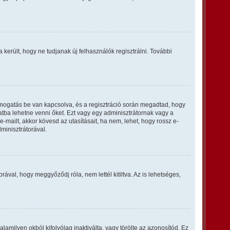
a került, hogy ne tudjanak új felhasználók regisztrálni. További
ámogatás be van kapcsolva, és a regisztráció során megadtad, hogy
latba lehetne venni őket. Ezt vagy egy adminisztrátornak vagy a
-mailt, akkor kövesd az utasításait, ha nem, lehet, hogy rossz e-
minisztrátorával.
ával, hogy meggyőződj róla, nem lettél kitiltva. Az is lehetséges,
lamilyen okból kifolyólag inaktiválta, vagy törölte az azonosítód. Ez