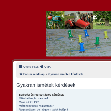
Gyors linkek
GyIK
Fórum kezdőlap
Gyakran ismételt kérdések
Gyakran ismételt kérdések
Belépési és regisztrációs kérdések
Miért kell regisztrálnom?
Mi az a COPPA?
Miért nem tudok regisztrálni?
Regisztráltam, de mégsem tudok belépni