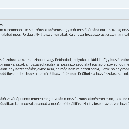
n?
ombra a fórumban. Hozzászólás küldéséhez egy már létező témába kattints az "Új h
án találod meg. Például: Nyithatsz új témákat, Küldhetsz hozzászólást csatolmánnyal
ászólásokat szerkesztheted vagy törölheted, melyeket te küldtél. Egy hozzászólást
ki már válaszolt a hozzászólásodra, a hozzászólásod alatt egy apró szöveg fog megj
valaki egy hozzászólást, akkor nem, ha még nem válaszolt senki, illetve ha egy mo
vedd figyelembe, hogy a normál felhasználók nem törölhetik a hozzászólásukat, mi
sználói vezérlőpultban teheted meg. Ezután a hozzászólás küldésénél csak jelöld be
pultban kell megváltoztatnod a megfelelő beállítást. Ha így teszel, az egyes hoz