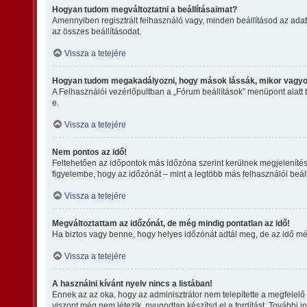
Hogyan tudom megváltoztatni a beállításaimat?
Amennyiben regisztrált felhasználó vagy, minden beállításod az adat
az összes beállításodat.
Vissza a tetejére
Hogyan tudom megakadályozni, hogy mások lássák, mikor vagyo
A Felhasználói vezérlőpultban a „Fórum beállítások” menüpont alatt ta
e.
Vissza a tetejére
Nem pontos az idő!
Feltehetően az időpontok más időzóna szerint kerülnek megjelenítés
figyelembe, hogy az időzónát – mint a legtöbb más felhasználói beáll
Vissza a tetejére
Megváltoztattam az időzónát, de még mindig pontatlan az idő!
Ha biztos vagy benne, hogy helyes időzónát adtál meg, de az idő még 
Vissza a tetejére
A használni kívánt nyelv nincs a listában!
Ennek az az oka, hogy az adminisztrátor nem telepítette a megfelelő
viszont még nem létezik, nyugodtan készítsd el a fordítást. További in