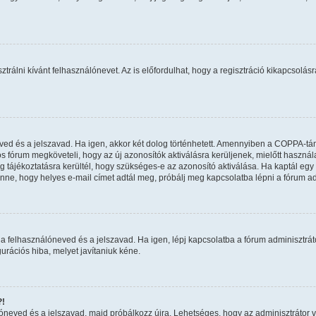
ztrálni kívánt felhasználónevet. Az is előfordulhat, hogy a regisztráció kikapcsolásr
eved és a jelszavad. Ha igen, akkor két dolog történhetett. Amennyiben a COPPA-t
os fórum megköveteli, hogy az új azonosítók aktiválásra kerüljenek, mielőtt haszná
 tájékoztatásra kerültél, hogy szükséges-e az azonosító aktiválása. Ha kaptál egy e
nne, hogy helyes e-mail címet adtál meg, próbálj meg kapcsolatba lépni a fórum ad
a felhasználóneved és a jelszavad. Ha igen, lépj kapcsolatba a fórum adminisztrátor
urációs hiba, melyet javítaniuk kéne.
?!
álóneved és a jelszavad, majd próbálkozz újra. Lehetséges, hogy az adminisztrátor va