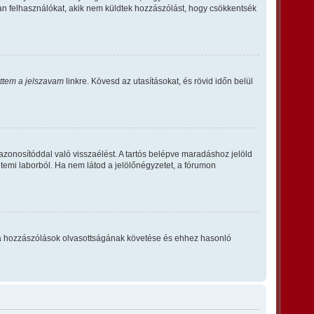
an felhasználókat, akik nem küldtek hozzászólást, hogy csökkentsék
ettem a jelszavam
linkre. Kövesd az utasításokat, és rövid időn belül
azonosítóddal való visszaélést. A tartós belépve maradáshoz jelöld
etemi laborból. Ha nem látod a jelölőnégyzetet, a fórumon
tta – a hozzászólások olvasottságának követése és ehhez hasonló