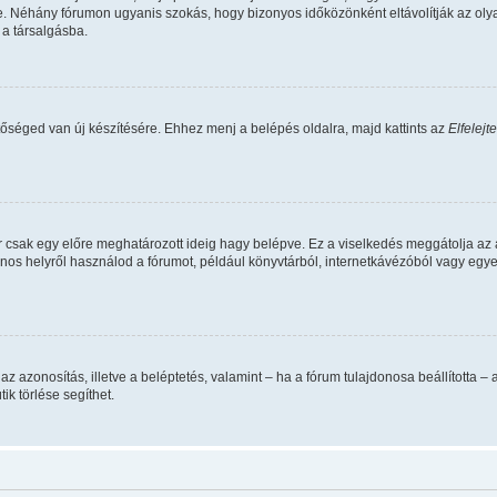
. Néhány fórumon ugyanis szokás, hogy bizonyos időközönként eltávolítják az oly
 a társalgásba.
tőséged van új készítésére. Ehhez menj a belépés oldalra, majd kattints az
Elfelejt
r csak egy előre meghatározott ideig hagy belépve. Ez a viselkedés meggátolja az 
vános helyről használod a fórumot, például könyvtárból, internetkávézóból vagy egy
data az azonosítás, illetve a beléptetés, valamint – ha a fórum tulajdonosa beállíto
ik törlése segíthet.