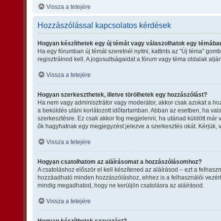
Vissza a tetejére
Hozzászólással kapcsolatos kérdések
Hogyan készíthetek egy új témát vagy válaszolhatok egy témába
Ha egy fórumban új témát szeretnél nyitni, kattints az "Új téma" g
regisztrálnod kell. A jogosultságaidat a fórum vagy téma oldalak alj
Vissza a tetejére
Hogyan szerkeszthetek, illetve törölhetek egy hozzászólást?
Ha nem vagy adminisztrátor vagy moderátor, akkor csak azokat a hozz
a beküldés utáni korlátozott időtartamban. Abban az esetben, ha vala
szerkesztésre. Ez csak akkor fog megjelenni, ha utánad küldött már 
ők hagyhatnak egy megjegyzést jelezve a szerkesztés okát. Kérjük, 
Vissza a tetejére
Hogyan csatolhatom az aláírásomat a hozzászólásomhoz?
A csatoláshoz először el kell készítened az aláírásod – ezt a felha
hozzáadható minden hozzászóláshoz, ehhez is a felhasználói vezérlő
mindig megadhatod, hogy ne kerüljön csatolásra az aláírásod.
Vissza a tetejére