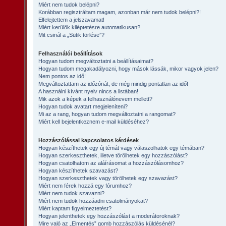
Miért nem tudok belépni?
Korábban regisztráltam magam, azonban már nem tudok belépni?!
Elfelejtettem a jelszavamat!
Miért kerülök kiléptetésre automatikusan?
Mit csinál a „Sütik törlése”?
Felhasználói beállítások
Hogyan tudom megváltoztatni a beállításaimat?
Hogyan tudom megakadályozni, hogy mások lássák, mikor vagyok jelen?
Nem pontos az idő!
Megváltoztattam az időzónát, de még mindig pontatlan az idő!
A használni kívánt nyelv nincs a listában!
Mik azok a képek a felhasználónevem mellett?
Hogyan tudok avatart megjeleníteni?
Mi az a rang, hogyan tudom megváltoztatni a rangomat?
Miért kell bejelentkeznem e-mail küldéséhez?
Hozzászólással kapcsolatos kérdések
Hogyan készíthetek egy új témát vagy válaszolhatok egy témában?
Hogyan szerkeszthetek, illetve törölhetek egy hozzászólást?
Hogyan csatolhatom az aláírásomat a hozzászólásomhoz?
Hogyan készíthetek szavazást?
Hogyan szerkeszthetek vagy törölhetek egy szavazást?
Miért nem férek hozzá egy fórumhoz?
Miért nem tudok szavazni?
Miért nem tudok hozzáadni csatolmányokat?
Miért kaptam figyelmeztetést?
Hogyan jelenthetek egy hozzászólást a moderátoroknak?
Mire való az „Elmentés” gomb hozzászólás küldésénél?