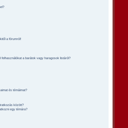
el?
itől a fórumról!
l felhasználókat a barátok vagy haragosok listáról?
saimat és témáimat?
iratkozás között?
atkozni egy témára?