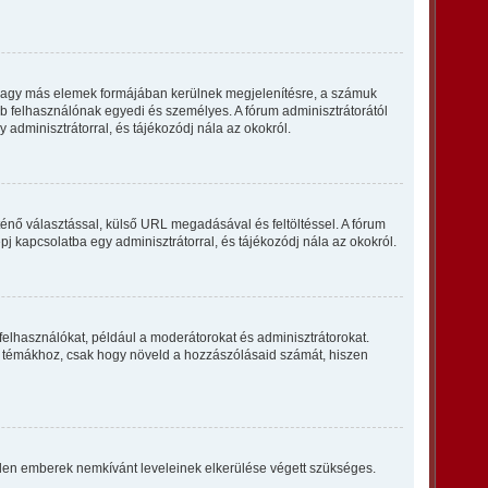
k vagy más elemek formájában kerülnek megjelenítésre, a számuk
bb felhasználónak egyedi és személyes. A fórum adminisztrátorától
 adminisztrátorral, és tájékozódj nála az okokról.
ténő választással, külső URL megadásával és feltöltéssel. A fórum
pj kapcsolatba egy adminisztrátorral, és tájékozódj nála az okokról.
felhasználókat, például a moderátorokat és adminisztrátorokat.
n a témákhoz, csak hogy növeld a hozzászólásaid számát, hiszen
vtelen emberek nemkívánt leveleinek elkerülése végett szükséges.