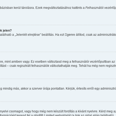
bázisban kerül tárolásra. Ezek megváltoztatásához kattints a
Felhasználói vezérlőp
k jelen?
lálható a „Jelenlét elrejtése” beállítás. Ha ezt
Igen
re állítod, csak az adminisztrát
re, mint amiben vagy. Ez esetben változtasd meg a felhasználói vezérlőpultban az
ítást – csak regisztrált felhasználók változtathatják meg. Tehát ha még nem regiszt
mindig más, akkor a szerver órája pontatlan. Kérjük, értesíts erről egy adminisztrá
 nyelvi csomagot, vagy hogy még nem készült fordítás a kívánt nyelvre. Kérd meg a
formációért keresd fel a phpBB Limited weboldalát (a link az oldal alján található).