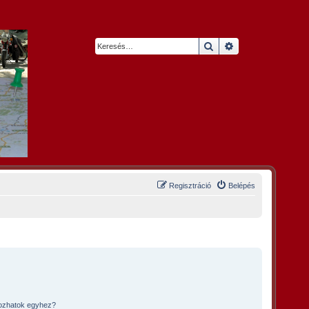
Keresés
Részletes keresés
Regisztráció
Belépés
kozhatok egyhez?