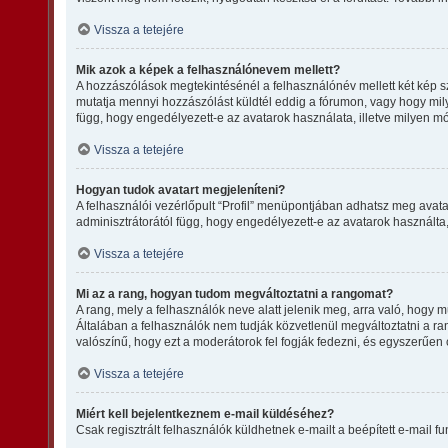
Vissza a tetejére
Mik azok a képek a felhasználónevem mellett?
A hozzászólások megtekintésénél a felhasználónév mellett két kép s
mutatja mennyi hozzászólást küldtél eddig a fórumon, vagy hogy mily
függ, hogy engedélyezett-e az avatarok használata, illetve milyen mód
Vissza a tetejére
Hogyan tudok avatart megjeleníteni?
A felhasználói vezérlőpult “Profil” menüpontjában adhatsz meg avata
adminisztrátorától függ, hogy engedélyezett-e az avatarok használta, 
Vissza a tetejére
Mi az a rang, hogyan tudom megváltoztatni a rangomat?
A rang, mely a felhasználók neve alatt jelenik meg, arra való, hogy
Általában a felhasználók nem tudják közvetlenül megváltoztatni a ran
valószínű, hogy ezt a moderátorok fel fogják fedezni, és egyszerűen
Vissza a tetejére
Miért kell bejelentkeznem e-mail küldéséhez?
Csak regisztrált felhasználók küldhetnek e-mailt a beépített e-mail 