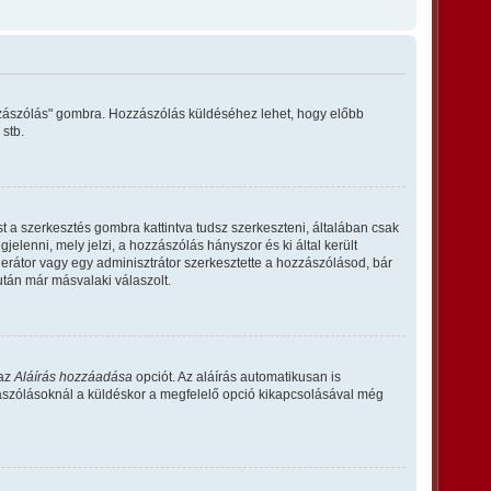
ozzászólás" gombra. Hozzászólás küldéséhez lehet, hogy előbb
 stb.
 a szerkesztés gombra kattintva tudsz szerkeszteni, általában csak
elenni, mely jelzi, a hozzászólás hányszor és ki által került
derátor vagy egy adminisztrátor szerkesztette a hozzászólásod, bár
után már másvalaki válaszolt.
 az
Aláírás hozzáadása
opciót. Az aláírás automatikusan is
zászólásoknál a küldéskor a megfelelő opció kikapcsolásával még