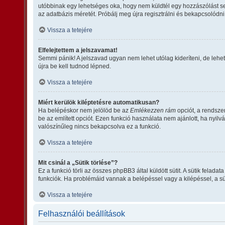
utóbbinak egy lehetséges oka, hogy nem küldtél egy hozzászólást se
az adatbázis méretét. Próbálj meg újra regisztrálni és bekapcsolódni
Vissza a tetejére
Elfelejtettem a jelszavamat!
Semmi pánik! A jelszavad ugyan nem lehet utólag kideríteni, de lehe
újra be kell tudnod lépned.
Vissza a tetejére
Miért kerülök kiléptetésre automatikusan?
Ha belépéskor nem jelölöd be az
Emlékezzen rám
opciót, a rendsze
be az említett opciót. Ezen funkció használata nem ajánlott, ha nyil
valószínűleg nincs bekapcsolva ez a funkció.
Vissza a tetejére
Mit csinál a „Sütik törlése”?
Ez a funkció törli az összes phpBB3 által küldött sütit. A sütik fela
funkciók. Ha problémáid vannak a belépéssel vagy a kilépéssel, a süt
Vissza a tetejére
Felhasználói beállítások