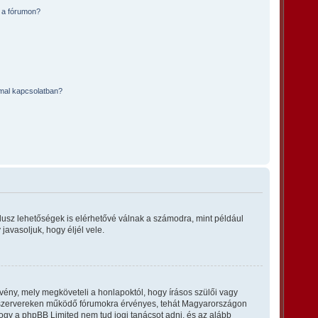
 a fórumon?
mmal kapcsolatban?
plusz lehetőségek is elérhetővé válnak a számodra, mint például
javasoljuk, hogy éljél vele.
vény, mely megköveteli a honlapoktól, hogy írásos szülői vagy
ő szervereken működő fórumokra érvényes, tehát Magyarországon
 hogy a phpBB Limited nem tud jogi tanácsot adni, és az alább